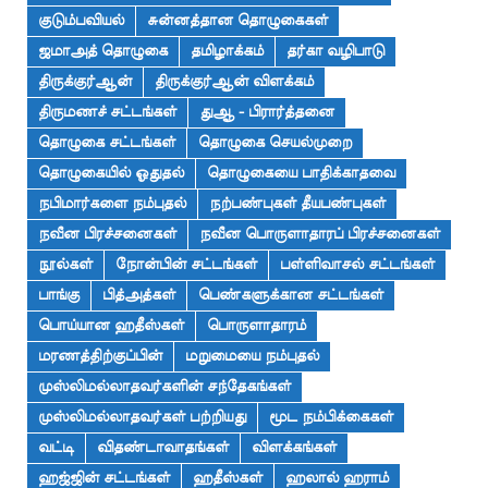
குடும்பவியல்
சுன்னத்தான தொழுகைகள்
ஜமாஅத் தொழுகை
தமிழாக்கம்
தர்கா வழிபாடு
திருக்குர்ஆன்
திருக்குர்ஆன் விளக்கம்
திருமணச் சட்டங்கள்
துஆ - பிரார்த்தனை
தொழுகை சட்டங்கள்
தொழுகை செயல்முறை
தொழுகையில் ஓதுதல்
தொழுகையை பாதிக்காதவை
நபிமார்களை நம்புதல்
நற்பண்புகள் தீயபண்புகள்
நவீன பிரச்சனைகள்
நவீன பொருளாதாரப் பிரச்சனைகள்
நூல்கள்
நோன்பின் சட்டங்கள்
பள்ளிவாசல் சட்டங்கள்
பாங்கு
பித்அத்கள்
பெண்களுக்கான சட்டங்கள்
பொய்யான ஹதீஸ்கள்
பொருளாதாரம்
மரணத்திற்குப்பின்
மறுமையை நம்புதல்
முஸ்லிமல்லாதவர்களின் சந்தேகங்கள்
முஸ்லிமல்லாதவர்கள் பற்றியது
மூட நம்பிக்கைகள்
வட்டி
விதண்டாவாதங்கள்
விளக்கங்கள்
ஹஜ்ஜின் சட்டங்கள்
ஹதீஸ்கள்
ஹலால் ஹராம்