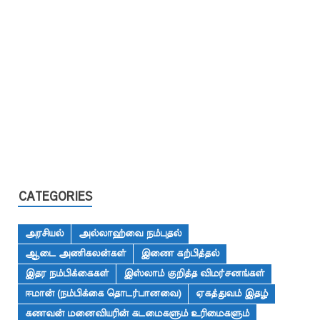
CATEGORIES
அரசியல்
அல்லாஹ்வை நம்புதல்
ஆடை அணிகலன்கள்
இணை கற்பித்தல்
இதர நம்பிக்கைகள்
இஸ்லாம் குறித்த விமர்சனங்கள்
ஈமான் (நம்பிக்கை தொடர்பானவை)
ஏகத்துவம் இதழ்
கணவன் மனைவியரின் கடமைகளும் உரிமைகளும்