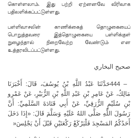
கொள்ளலாம். இது பற்றி ஏற்னனவே விரிவாக
பதிலளிக்கப்பட்டுள்ளது.
பள்ளிவாசலின் காணிக்கைத் தொழுகையைப்
பொறுத்தவரை இத்தொழுகையை பள்ளிக்குள்
நுழைந்தால் நிறைவேற்ற வேண்டும் என
உத்தரவிடப்பட்டுள்ளது.
صحيح البخاري
حَدَّثَنَا عَبْدُ اللَّهِ بْنُ يُوسُفَ، قَالَ: أَخْبَرَنَا
444 –
مَالِكٌ، عَنْ عَامِرِ بْنِ عَبْدِ اللَّهِ بْنِ الزُّبَيْرِ، عَنْ عَمْرِو
بْنِ سُلَيْمٍ الزُّرَقِيِّ، عَنْ أَبِي قَتَادَةَ السَّلَمِيِّ: أَنَّ
رَسُولَ اللَّهِ صَلَّى اللهُ عَلَيْهِ وَسَلَّمَ قَالَ: «إِذَا دَخَلَ
»
أَحَدُكُمُ المَسْجِدَ فَلْيَرْكَعْ رَكْعَتَيْنِ قَبْلَ أَنْ يَجْلِسَ