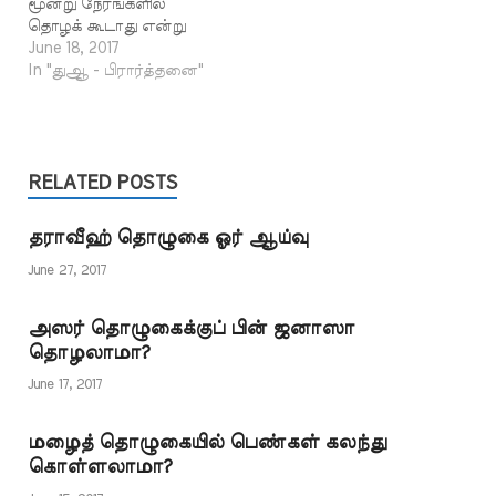
மூன்று நேரங்களில்
தொழக் கூடாது என்று
நபிகள் நாயகம் (ஸல்)
June 18, 2017
அவர்கள் தடை விதித்து
In "துஆ - பிரார்த்தனை"
உள்ளார்கள். صحيح مسلم
1966 - وَحَدَّثَنَا يَحْيَى بْنُ يَحْيَى
حَدَّثَنَا عَبْدُ اللَّهِ بْنُ وَهْبٍ عَنْ
مُوسَى بْنِ عُلَىٍّ عَنْ أَبِيهِ قَالَ
سَمِعْتُ عُقْبَةَ بْنَ عَامِرٍ الْجُهَنِىَّ
RELATED POSTS
يَقُولُ ثَلاَثُ سَاعَاتٍ كَانَ رَسُولُ
اللَّهِ…
தராவீஹ் தொழுகை ஓர் ஆய்வு
June 27, 2017
அஸர் தொழுகைக்குப் பின் ஜனாஸா
தொழலாமா?
June 17, 2017
மழைத் தொழுகையில் பெண்கள் கலந்து
கொள்ளலாமா?