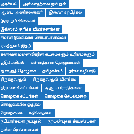
அரசியல்
அல்லாஹ்வை நம்புதல்
ஆடை அணிகலன்கள்
இணை கற்பித்தல்
இதர நம்பிக்கைகள்
இஸ்லாம் குறித்த விமர்சனங்கள்
ஈமான் (நம்பிக்கை தொடர்பானவை)
ஏகத்துவம் இதழ்
கணவன் மனைவியரின் கடமைகளும் உரிமைகளும்
குடும்பவியல்
சுன்னத்தான தொழுகைகள்
ஜமாஅத் தொழுகை
தமிழாக்கம்
தர்கா வழிபாடு
திருக்குர்ஆன்
திருக்குர்ஆன் விளக்கம்
திருமணச் சட்டங்கள்
துஆ - பிரார்த்தனை
தொழுகை சட்டங்கள்
தொழுகை செயல்முறை
தொழுகையில் ஓதுதல்
தொழுகையை பாதிக்காதவை
நபிமார்களை நம்புதல்
நற்பண்புகள் தீயபண்புகள்
நவீன பிரச்சனைகள்