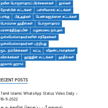
நவீன பொருளாதாரப் பிரச்சனைகள்
நூல்கள்
நோன்பின் சட்டங்கள்
பள்ளிவாசல் சட்டங்கள்
பாங்கு
பித்அத்கள்
பெண்களுக்கான சட்டங்கள்
பொய்யான ஹதீஸ்கள்
பொருளாதாரம்
மரணத்திற்குப்பின்
மறுமையை நம்புதல்
முஸ்லிமல்லாதவர்களின் சந்தேகங்கள்
முஸ்லிமல்லாதவர்கள் பற்றியது
மூட நம்பிக்கைகள்
வட்டி
விதண்டாவாதங்கள்
விளக்கங்கள்
ஹஜ்ஜின் சட்டங்கள்
ஹதீஸ்கள்
ஹலால் ஹராம்
RECENT POSTS
Tamil Islamic WhatsApp Status Video Daily –
18-11-2022
துஆக்களின் தொகுப்பு – பீ.ஜைனுல்