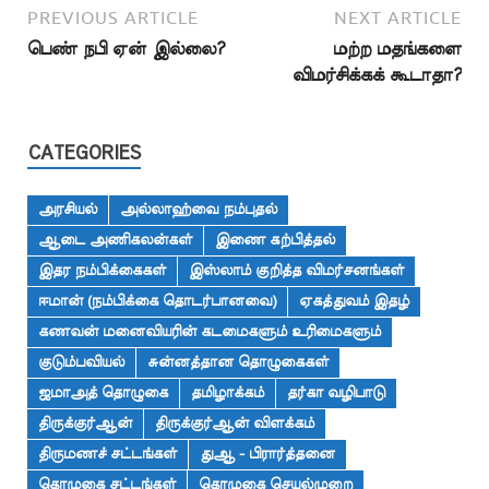
PREVIOUS ARTICLE
NEXT ARTICLE
பெண் நபி ஏன் இல்லை?
மற்ற மதங்களை
விமர்சிக்கக் கூடாதா?
CATEGORIES
அரசியல்
அல்லாஹ்வை நம்புதல்
ஆடை அணிகலன்கள்
இணை கற்பித்தல்
இதர நம்பிக்கைகள்
இஸ்லாம் குறித்த விமர்சனங்கள்
ஈமான் (நம்பிக்கை தொடர்பானவை)
ஏகத்துவம் இதழ்
கணவன் மனைவியரின் கடமைகளும் உரிமைகளும்
குடும்பவியல்
சுன்னத்தான தொழுகைகள்
ஜமாஅத் தொழுகை
தமிழாக்கம்
தர்கா வழிபாடு
திருக்குர்ஆன்
திருக்குர்ஆன் விளக்கம்
திருமணச் சட்டங்கள்
துஆ - பிரார்த்தனை
தொழுகை சட்டங்கள்
தொழுகை செயல்முறை