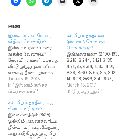
Related
இஸ்லாம் ஏன் போரை
53. பிற மதத்தவரை
விதிக்க வேண்டும்?
இஸ்லாம் கொல்லச்
இஸ்லாம் ஏன் போரை
சொல்கிறதா?
விதிக்க வேண்டும்?
இவ்வசனங்கள் (2:190-193,
கேள்வி : எங்கள் பக்கத்து
2:216, 2:244, 3:121, 3:195,
வீட்டு இந்து நண்பரிடம்
4:74,75, 4:84, 4:89, 4:91,
எனக்கு நீண்ட நாளாக
8:39, 8:60, 8:65, 9:5, 9:12-
பழக்கம் உண்டு.
January 15, 2018
14, 9:29, 9:36, 9:41, 9:73,
அவரிடம் இஸ்லாத்தை
In "இஸ்லாம் குறித்த
9:123, 22:39, 47:4, 66:9)
March 18, 2017
அறிமுகம் செய்தேன்.
விமர்சனங்கள்"
போர் செய்யுமாறு
In "திருக்குர்ஆன்"
குர்ஆனையும் அவருக்கு
முஸ்லிம்களுக்குக்
201. பிற மதத்தினருக்கு
படிக்கக் கொடுத்தேன்.
கட்டளையிடுகின்றன.
ஜிஸ்யா வரி ஏன்?
அவருக்கு அதில்
ஆன்மிக வழிகாட்டும்
இவ்வசனத்தில் (9:29)
சந்தேகம் ஏற்பட்டது.
நூலில் போர் செய்யுமாறு
முஸ்லிம் அல்லாதவரிடம்
அதில் இஸ்லாம் ஏன்
ஏன் கட்டளையிட
ஜிஸ்யா வரி வசூலிக்குமாறு
போரை விதிக்க
வேண்டும்?
கூறப்படுகிறது. இது பிற
வேண்டும், மனிதனை
அப்படியானால்