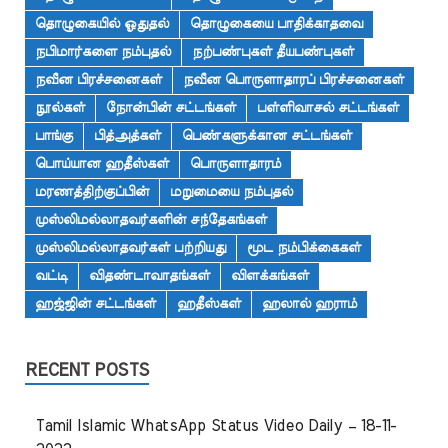
தொழுகையில் ஓதுதல்
தொழுகையை பாதிக்காதவை
நபிமார்களை நம்புதல்
நற்பண்புகள் தீயபண்புகள்
நவீன பிரச்சனைகள்
நவீன பொருளாதாரப் பிரச்சனைகள்
நூல்கள்
நோன்பின் சட்டங்கள்
பள்ளிவாசல் சட்டங்கள்
பாங்கு
பித்அத்கள்
பெண்களுக்கான சட்டங்கள்
பொய்யான ஹதீஸ்கள்
பொருளாதாரம்
மரணத்திற்குப்பின்
மறுமையை நம்புதல்
முஸ்லிமல்லாதவர்களின் சந்தேகங்கள்
முஸ்லிமல்லாதவர்கள் பற்றியது
மூட நம்பிக்கைகள்
வட்டி
விதண்டாவாதங்கள்
விளக்கங்கள்
ஹஜ்ஜின் சட்டங்கள்
ஹதீஸ்கள்
ஹலால் ஹராம்
RECENT POSTS
Tamil Islamic WhatsApp Status Video Daily – 18-11-