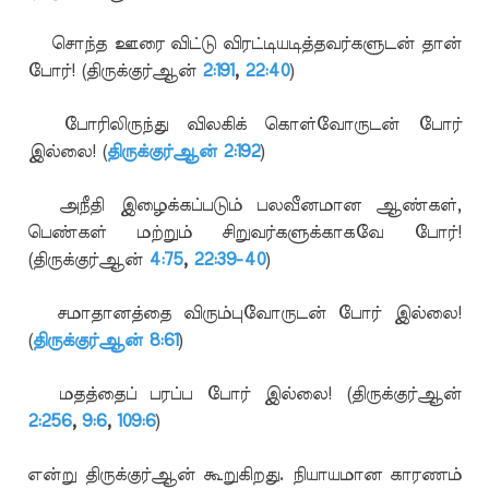
· சொந்த ஊரை விட்டு விரட்டியடித்தவர்களுடன் தான்
போர்! (திருக்குர்ஆன்
2:191
,
22:40
)
· போரிலிருந்து விலகிக் கொள்வோருடன் போர்
இல்லை! (
திருக்குர்ஆன் 2:192
)
· அநீதி இழைக்கப்படும் பலவீனமான ஆண்கள்,
பெண்கள் மற்றும் சிறுவர்களுக்காகவே போர்!
(திருக்குர்ஆன்
4:75
,
22:39-40
)
· சமாதானத்தை விரும்புவோருடன் போர் இல்லை!
(
திருக்குர்ஆன் 8:61
)
· மதத்தைப் பரப்ப போர் இல்லை! (திருக்குர்ஆன்
2:256
,
9:6
,
109:6
)
என்று திருக்குர்ஆன் கூறுகிறது. நியாயமான காரணம்