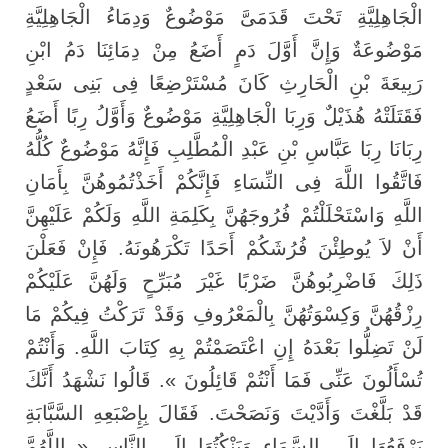
الْجَاهِلِيَّةِ تَحْتَ قَدَمَىَّ مَوْضُوعٌ وَدِمَاءُ الْجَاهِلِيَّةِ
مَوْضُوعَةٌ وَإِنَّ أَوَّلَ دَمٍ أَضَعُ مِنْ دِمَائِنَا دَمُ ابْنِ
رَبِيعَةَ بْنِ الْحَارِثِ كَانَ مُسْتَرْضِعًا فِى بَنِى سَعْدٍ
فَقَتَلَتْهُ هُذَيْلٌ وَرِبَا الْجَاهِلِيَّةِ مَوْضُوعٌ وَأَوَّلُ رِبًا أَضَعُ
رِبَانَا رِبَا عَبَّاسِ بْنِ عَبْدِ الْمُطَّلِبِ فَإِنَّهُ مَوْضُوعٌ كُلُّهُ
فَاتَّقُوا اللَّهَ فِى النِّسَاءِ فَإِنَّكُمْ أَخَذْتُمُوهُنَّ بِأَمَانِ
اللَّهِ وَاسْتَحْلَلْتُمْ فُرُوجَهُنَّ بِكَلِمَةِ اللَّهِ وَلَكُمْ عَلَيْهِنَّ
أَنْ لاَ يُوطِئْنَ فُرُشَكُمْ أَحَدًا تَكْرَهُونَهُ. فَإِنْ فَعَلْنَ
ذَلِكَ فَاضْرِبُوهُنَّ ضَرْبًا غَيْرَ مُبَرِّحٍ وَلَهُنَّ عَلَيْكُمْ
رِزْقُهُنَّ وَكِسْوَتُهُنَّ بِالْمَعْرُوفِ وَقَدْ تَرَكْتُ فِيكُمْ مَا
لَنْ تَضِلُّوا بَعْدَهُ إِنِ اعْتَصَمْتُمْ بِهِ كِتَابَ اللَّهِ. وَأَنْتُمْ
تُسْأَلُونَ عَنِّى فَمَا أَنْتُمْ قَائِلُونَ ». قَالُوا نَشْهَدُ أَنَّكَ
قَدْ بَلَّغْتَ وَأَدَّيْتَ وَنَصَحْتَ. فَقَالَ بِإِصْبَعِهِ السَّبَّابَةِ
يَرْفَعُهَا إِلَى السَّمَاءِ وَيَنْكُتُهَا إِلَى النَّاسِ « اللَّهُمَّ