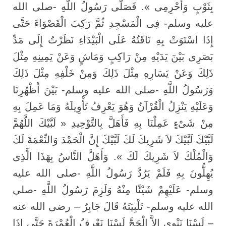
بِثَوْبٍ وَأَحْرِمِى ». فَصَلَّى رَسُولُ اللَّهِ -صلى الله
عليه وسلم- فِى الْمَسْجِدِ ثُمَّ رَكِبَ الْقَصْوَاءَ حَتَّى
إِذَا اسْتَوَتْ بِهِ نَاقَتُهُ عَلَى الْبَيْدَاءِ نَظَرْتُ إِلَى مَدِّ
بَصَرِى بَيْنَ يَدَيْهِ مِنْ رَاكِبٍ وَمَاشٍ وَعَنْ يَمِينِهِ مِثْلَ
ذَلِكَ وَعَنْ يَسَارِهِ مِثْلَ ذَلِكَ وَمِنْ خَلْفِهِ مِثْلَ ذَلِكَ
وَرَسُولُ اللَّهِ -صلى الله عليه وسلم- بَيْنَ أَظْهُرِنَا
وَعَلَيْهِ يَنْزِلُ الْقُرْآنُ وَهُوَ يَعْرِفُ تَأْوِيلَهُ وَمَا عَمِلَ بِهِ
مِنْ شَىْءٍ عَمِلْنَا بِهِ فَأَهَلَّ بِالتَّوْحِيدِ « لَبَّيْكَ اللَّهُمَّ
لَبَّيْكَ لَبَّيْكَ لاَ شَرِيكَ لَكَ لَبَّيْكَ إِنَّ الْحَمْدَ وَالنِّعْمَةَ لَكَ
وَالْمُلْكَ لاَ شَرِيكَ لَكَ ». وَأَهَلَّ النَّاسُ بِهَذَا الَّذِى
يُهِلُّونَ بِهِ فَلَمْ يَرُدَّ رَسُولُ اللَّهِ -صلى الله عليه
وسلم- عَلَيْهِمْ شَيْئًا مِنْهُ وَلَزِمَ رَسُولُ اللَّهِ -صلى
الله عليه وسلم- تَلْبِيَتَهُ قَالَ جَابِرٌ – رضى الله عنه
– لَسْنَا نَنْوِى إِلاَّ الْحَجَّ لَسْنَا نَعْرِفُ الْعُمْرَةَ حَتَّى إِذَا