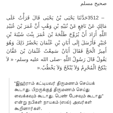
صحيح مسلم
حَدَّثَنَا يَحْيَى بْنُ يَحْيَى قَالَ قَرَأْتُ عَلَى
3512 –
مَالِكٍ عَنْ نَافِعٍ عَنْ نُبَيْهِ بْنِ وَهْبٍ أَنَّ عُمَرَ بْنَ عُبَيْدِ
اللَّهِ أَرَادَ أَنْ يُزَوِّجَ طَلْحَةَ بْنَ عُمَرَ بِنْتَ شَيْبَةَ بْنِ
جُبَيْرٍ فَأَرْسَلَ إِلَى أَبَانِ بْنِ عُثْمَانَ يَحْضُرُ ذَلِكَ وَهُوَ
أَمِيرُ الْحَجِّ فَقَالَ أَبَانٌ سَمِعْتُ عُثْمَانَ بْنَ عَفَّانَ
يَقُولُ قَالَ رَسُولُ اللَّهِ -صلى الله عليه وسلم- « لاَ
».
يَنْكِحُ الْمُحْرِمُ وَلاَ يُنْكَحُ وَلاَ يَخْطُبُ
"இஹ்ராம் கட்டியவர் திருமணம் செய்யக்
கூடாது. பிறருக்குத் திருமணம் செய்து
வைக்கவும் கூடாது. பெண் பேசவும் கூடாது''
என்று நபிகள் நாயகம் (ஸல்) அவர்கள்
கூறினார்கள்.