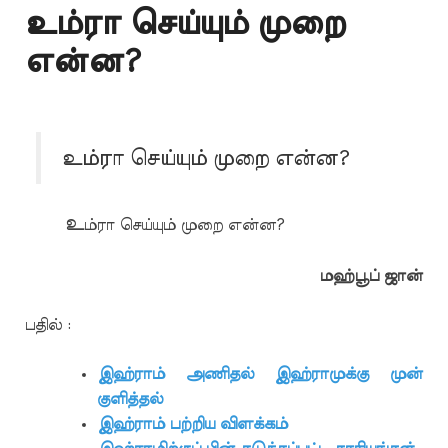
உம்ரா செய்யும் முறை
என்ன?
உம்ரா செய்யும் முறை என்ன?
உ
ம்ரா செய்யும் முறை என்ன?
மஹ்பூப் ஜான்
பதில் :
இஹ்ராம் அணிதல் இஹ்ராமுக்கு முன்
குளித்தல்
இஹ்ராம் பற்றிய விளக்கம்