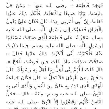
فَوَجَدَ فَاطِمَةَ – رضى الله عنها – مِمَّنْ حَلَّ
وَلَبِسَتْ ثِيَابًا صَبِيغًا وَاكْتَحَلَتْ فَأَنْكَرَ ذَلِكَ عَلَيْهَا
فَقَالَتْ إِنَّ أَبِى أَمَرَنِى بِهَذَا. قَالَ فَكَانَ عَلِىٌّ يَقُولُ
بِالْعِرَاقِ فَذَهَبْتُ إِلَى رَسُولِ اللَّهِ -صلى الله عليه
وسلم- مُحَرِّشًا عَلَى فَاطِمَةَ لِلَّذِى صَنَعَتْ مُسْتَفْتِيًا
لِرَسُولِ اللَّهِ -صلى الله عليه وسلم- فِيمَا ذَكَرَتْ
عَنْهُ فَأَخْبَرْتُهُ أَنِّى أَنْكَرْتُ ذَلِكَ عَلَيْهَا فَقَالَ «
صَدَقَتْ صَدَقَتْ مَاذَا قُلْتَ حِينَ فَرَضْتَ الْحَجَّ ».
قَالَ قُلْتُ اللَّهُمَّ إِنِّى أُهِلُّ بِمَا أَهَلَّ بِهِ رَسُولُكَ. قَالَ
« فَإِنَّ مَعِىَ الْهَدْىَ فَلاَ تَحِلُّ ». قَالَ فَكَانَ جَمَاعَةُ
الْهَدْىِ الَّذِى قَدِمَ بِهِ عَلِىٌّ مِنَ الْيَمَنِ وَالَّذِى أَتَى بِهِ
النَّبِىُّ -صلى الله عليه وسلم- مِائَةً – قَالَ – فَحَلَّ
النَّاسُ كُلُّهُمْ وَقَصَّرُوا إِلاَّ النَّبِىَّ -صلى الله عليه