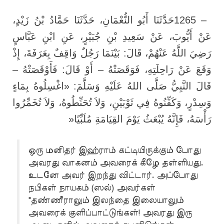
حَدَّثَنَا أَبُو النُّعْمَانِ، حَدَّثَنَا حَمَّادُ بْنُ زَيْدٍ،
1265 –
عَنْ أَيُّوبَ، عَنْ سَعِيدِ بْنِ جُبَيْرٍ، عَنِ ابْنِ عَبَّاسٍ
رَضِيَ اللَّهُ عَنْهُمْ، قَالَ: بَيْنَمَا رَجُلٌ وَاقِفٌ بِعَرَفَةَ، إِذْ
وَقَعَ عَنْ رَاحِلَتِهِ، فَوَقَصَتْهُ – أَوْ قَالَ: فَأَوْقَصَتْهُ –
قَالَ النَّبِيُّ صَلَّى اللهُ عَلَيْهِ وَسَلَّمَ: «اغْسِلُوهُ بِمَاءٍ
وَسِدْرٍ، وَكَفِّنُوهُ فِي ثَوْبَيْنِ، وَلاَ تُحَنِّطُوهُ، وَلاَ تُخَمِّرُوا
»
رَأْسَهُ، فَإِنَّهُ يُبْعَثُ يَوْمَ القِيَامَةِ مُلَبِّيًا
ஒரு மனிதர் இஹ்ராம் கட்டியிருக்கும் போது
அவரது வாகனம் அவரைக் கீழே தள்ளியது.
உடனே அவர் இறந்து விட்டார். அப்போது
நபிகள் நாயகம் (ஸல்) அவர்கள்
"தண்ணீராலும் இலந்தை இலையாலும்
அவரைக் குளிப்பாட்டுங்கள்! அவரது இரு