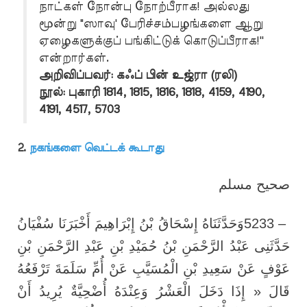
நாட்கள் நோன்பு நோற்பீராக! அல்லது
மூன்று "ஸாவு' பேரிச்சம்பழங்களை ஆறு
ஏழைகளுக்குப் பங்கிட்டுக் கொடுப்பீராக!''
என்றார்கள்.
அறிவிப்பவர்: கஃப் பின் உஜ்ரா (ரலி)
நூல்: புகாரி 1814, 1815, 1816, 1818, 4159, 4190,
4191, 4517, 5703
2.
நகங்களை வெட்டக் கூடாது
صحيح مسلم
وَحَدَّثَنَاهُ إِسْحَاقُ بْنُ إِبْرَاهِيمَ أَخْبَرَنَا سُفْيَانُ
5233 –
حَدَّثَنِى عَبْدُ الرَّحْمَنِ بْنُ حُمَيْدِ بْنِ عَبْدِ الرَّحْمَنِ بْنِ
عَوْفٍ عَنْ سَعِيدِ بْنِ الْمُسَيَّبِ عَنْ أُمِّ سَلَمَةَ تَرْفَعُهُ
قَالَ « إِذَا دَخَلَ الْعَشْرُ وَعِنْدَهُ أُضْحِيَّةٌ يُرِيدُ أَنْ