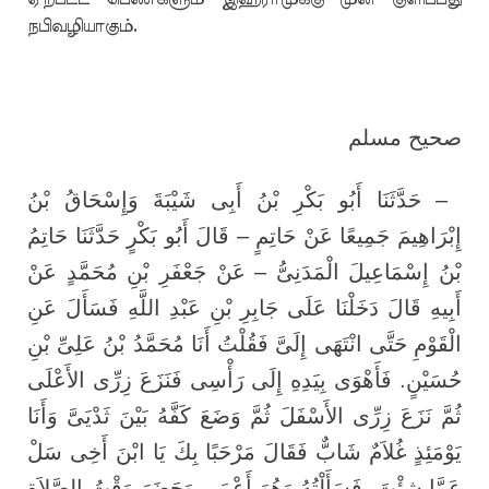
நபிவழியாகும்.
صحيح مسلم
حَدَّثَنَا أَبُو بَكْرِ بْنُ أَبِى شَيْبَةَ وَإِسْحَاقُ بْنُ
–
إِبْرَاهِيمَ جَمِيعًا عَنْ حَاتِمٍ – قَالَ أَبُو بَكْرٍ حَدَّثَنَا حَاتِمُ
بْنُ إِسْمَاعِيلَ الْمَدَنِىُّ – عَنْ جَعْفَرِ بْنِ مُحَمَّدٍ عَنْ
أَبِيهِ قَالَ دَخَلْنَا عَلَى جَابِرِ بْنِ عَبْدِ اللَّهِ فَسَأَلَ عَنِ
الْقَوْمِ حَتَّى انْتَهَى إِلَىَّ فَقُلْتُ أَنَا مُحَمَّدُ بْنُ عَلِىِّ بْنِ
حُسَيْنٍ. فَأَهْوَى بِيَدِهِ إِلَى رَأْسِى فَنَزَعَ زِرِّى الأَعْلَى
ثُمَّ نَزَعَ زِرِّى الأَسْفَلَ ثُمَّ وَضَعَ كَفَّهُ بَيْنَ ثَدْيَىَّ وَأَنَا
يَوْمَئِذٍ غُلاَمٌ شَابٌّ فَقَالَ مَرْحَبًا بِكَ يَا ابْنَ أَخِى سَلْ
فَسَأَلْتُهُ وَهُوَ أَعْمَى وَحَضَرَ وَقْتُ الصَّلاَةِ
.
عَمَّا شِئْتَ