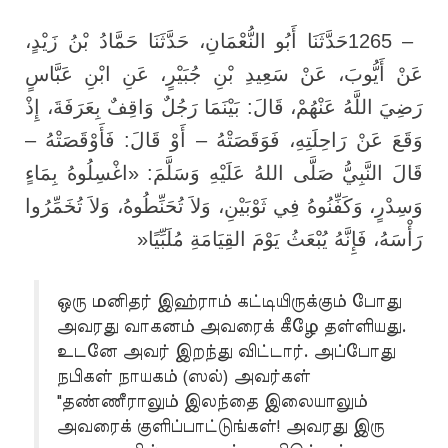
حَدَّثَنَا أَبُو النُّعْمَانِ، حَدَّثَنَا حَمَّادُ بْنُ زَيْدٍ،
1265 –
عَنْ أَيُّوبَ، عَنْ سَعِيدِ بْنِ جُبَيْرٍ، عَنِ ابْنِ عَبَّاسٍ
رَضِيَ اللَّهُ عَنْهُمْ، قَالَ: بَيْنَمَا رَجُلٌ وَاقِفٌ بِعَرَفَةَ، إِذْ
وَقَعَ عَنْ رَاحِلَتِهِ، فَوَقَصَتْهُ – أَوْ قَالَ: فَأَوْقَصَتْهُ –
قَالَ النَّبِيُّ صَلَّى اللهُ عَلَيْهِ وَسَلَّمَ: «اغْسِلُوهُ بِمَاءٍ
وَسِدْرٍ، وَكَفِّنُوهُ فِي ثَوْبَيْنِ، وَلاَ تُحَنِّطُوهُ، وَلاَ تُخَمِّرُوا
»
رَأْسَهُ، فَإِنَّهُ يُبْعَثُ يَوْمَ القِيَامَةِ مُلَبِّيًا
ஒரு மனிதர் இஹ்ராம் கட்டியிருக்கும் போது
அவரது வாகனம் அவரைக் கீழே தள்ளியது.
உடனே அவர் இறந்து விட்டார். அப்போது
நபிகள் நாயகம் (ஸல்) அவர்கள்
"தண்ணீராலும் இலந்தை இலையாலும்
அவரைக் குளிப்பாட்டுங்கள்! அவரது இரு