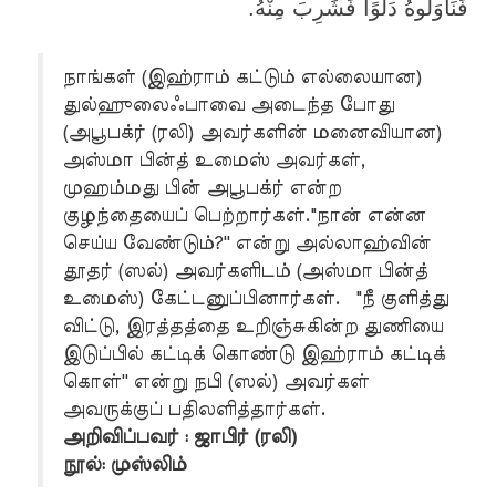
.
فَنَاوَلُوهُ دَلْوًا فَشَرِبَ مِنْهُ
நாங்கள் (இஹ்ராம் கட்டும் எல்லையான)
துல்ஹுலைஃபாவை அடைந்த போது
(அபூபக்ர் (ரலி) அவர்களின் மனைவியான)
அஸ்மா பின்த் உமைஸ் அவர்கள்,
முஹம்மது பின் அபூபக்ர் என்ற
குழந்தையைப் பெற்றார்கள்."நான் என்ன
செய்ய வேண்டும்?'' என்று அல்லாஹ்வின்
தூதர் (ஸல்) அவர்களிடம் (அஸ்மா பின்த்
உமைஸ்) கேட்டனுப்பினார்கள். "நீ குளித்து
விட்டு, இரத்தத்தை உறிஞ்சுகின்ற துணியை
இடுப்பில் கட்டிக் கொண்டு இஹ்ராம் கட்டிக்
கொள்'' என்று நபி (ஸல்) அவர்கள்
அவருக்குப் பதிலளித்தார்கள்.
அறிவிப்பவர் : ஜாபிர் (ரலி)
நூல்: முஸ்லிம்