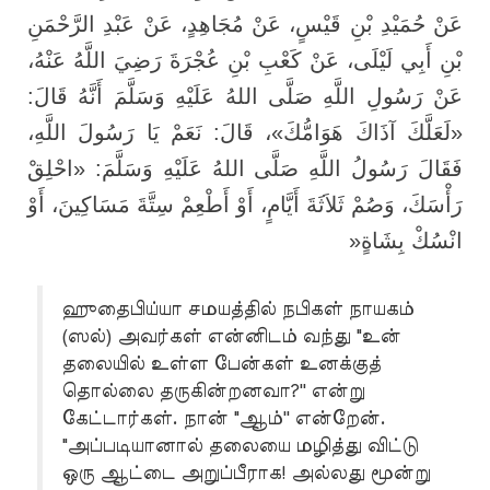
عَنْ حُمَيْدِ بْنِ قَيْسٍ، عَنْ مُجَاهِدٍ، عَنْ عَبْدِ الرَّحْمَنِ
بْنِ أَبِي لَيْلَى، عَنْ كَعْبِ بْنِ عُجْرَةَ رَضِيَ اللَّهُ عَنْهُ،
عَنْ رَسُولِ اللَّهِ صَلَّى اللهُ عَلَيْهِ وَسَلَّمَ أَنَّهُ قَالَ:
«لَعَلَّكَ آذَاكَ هَوَامُّكَ»، قَالَ: نَعَمْ يَا رَسُولَ اللَّهِ،
فَقَالَ رَسُولُ اللَّهِ صَلَّى اللهُ عَلَيْهِ وَسَلَّمَ: «احْلِقْ
رَأْسَكَ، وَصُمْ ثَلاَثَةَ أَيَّامٍ، أَوْ أَطْعِمْ سِتَّةَ مَسَاكِينَ، أَوْ
»
انْسُكْ بِشَاةٍ
ஹுதைபிய்யா சமயத்தில் நபிகள் நாயகம்
(ஸல்) அவர்கள் என்னிடம் வந்து "உன்
தலையில் உள்ள பேன்கள் உனக்குத்
தொல்லை தருகின்றனவா?'' என்று
கேட்டார்கள். நான் "ஆம்'' என்றேன்.
"அப்படியானால் தலையை மழித்து விட்டு
ஒரு ஆட்டை அறுப்பீராக! அல்லது மூன்று