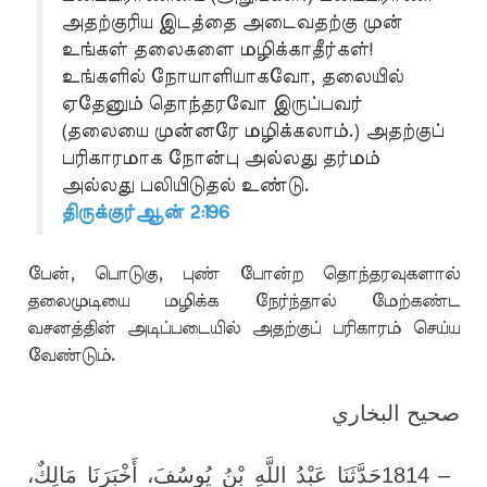
அதற்குரிய இடத்தை அடைவதற்கு முன்
உங்கள் தலைகளை மழிக்காதீர்கள்!
உங்களில் நோயாளியாகவோ, தலையில்
ஏதேனும் தொந்தரவோ இருப்பவர்
(தலையை முன்னரே மழிக்கலாம்.) அதற்குப்
பரிகாரமாக நோன்பு அல்லது தர்மம்
அல்லது பலியிடுதல் உண்டு.
திருக்குர்ஆன் 2:196
பேன், பொடுகு, புண் போன்ற தொந்தரவுகளால்
தலைமுடியை மழிக்க நேர்ந்தால் மேற்கண்ட
வசனத்தின் அடிப்படையில் அதற்குப் பரிகாரம் செய்ய
வேண்டும்.
صحيح البخاري
حَدَّثَنَا عَبْدُ اللَّهِ بْنُ يُوسُفَ، أَخْبَرَنَا مَالِكٌ،
1814 –