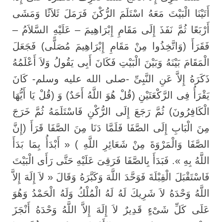
أَتَيْنَا الْبَيْتَ مَعَهُ اسْتَلَمَ الرُّكْنَ فَرَمَلَ ثَلاَثًا وَمَشَى
أَرْبَعًا ثُمَّ نَفَذَ إِلَى مَقَامِ إِبْرَاهِيمَ – عَلَيْهِ السَّلاَمُ –
فَقَرَأَ (وَاتَّخِذُوا مِنْ مَقَامِ إِبْرَاهِيمَ مُصَلًّى) فَجَعَلَ
الْمَقَامَ بَيْنَهُ وَبَيْنَ الْبَيْتِ فَكَانَ أَبِى يَقُولُ وَلاَ أَعْلَمُهُ
ذَكَرَهُ إِلاَّ عَنِ النَّبِىِّ -صلى الله عليه وسلم- كَانَ
يَقْرَأُ فِى الرَّكْعَتَيْنِ (قُلْ هُوَ اللَّهُ أَحَدٌ) وَ (قُلْ يَا أَيُّهَا
الْكَافِرُونَ) ثُمَّ رَجَعَ إِلَى الرُّكْنِ فَاسْتَلَمَهُ ثُمَّ خَرَجَ
مِنَ الْبَابِ إِلَى الصَّفَا فَلَمَّا دَنَا مِنَ الصَّفَا قَرَأَ (إِنَّ
الصَّفَا وَالْمَرْوَةَ مِنْ شَعَائِرِ اللَّهِ ) « أَبْدَأُ بِمَا بَدَأَ
اللَّهُ بِهِ ». فَبَدَأَ بِالصَّفَا فَرَقِىَ عَلَيْهِ حَتَّى رَأَى الْبَيْتَ
فَاسْتَقْبَلَ الْقِبْلَةَ فَوَحَّدَ اللَّهَ وَكَبَّرَهُ وَقَالَ « لاَ إِلَهَ إِلاَّ
اللَّهُ وَحْدَهُ لاَ شَرِيكَ لَهُ لَهُ الْمُلْكُ وَلَهُ الْحَمْدُ وَهُوَ
عَلَى كَلِّ شَىْءٍ قَدِيرٌ لاَ إِلَهَ إِلاَّ اللَّهُ وَحْدَهُ أَنْجَزَ