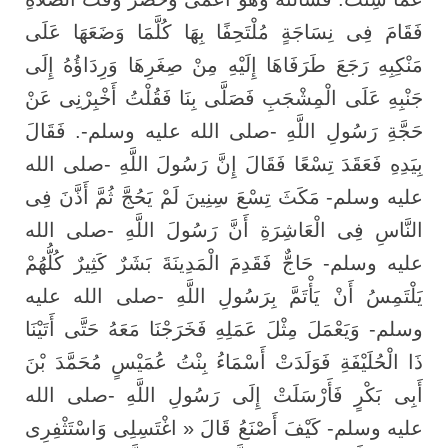
فَقَامَ فِى نِسَاجَةٍ مُلْتَحِفًا بِهَا كُلَّمَا وَضَعَهَا عَلَى
مَنْكِبِهِ رَجَعَ طَرَفَاهَا إِلَيْهِ مِنْ صِغَرِهَا وَرِدَاؤُهُ إِلَى
جَنْبِهِ عَلَى الْمِشْجَبِ فَصَلَّى بِنَا فَقُلْتُ أَخْبِرْنِى عَنْ
حَجَّةِ رَسُولِ اللَّهِ -صلى الله عليه وسلم-. فَقَالَ
بِيَدِهِ فَعَقَدَ تِسْعًا فَقَالَ إِنَّ رَسُولَ اللَّهِ -صلى الله
عليه وسلم- مَكَثَ تِسْعَ سِنِينَ لَمْ يَحُجَّ ثُمَّ أَذَّنَ فِى
النَّاسِ فِى الْعَاشِرَةِ أَنَّ رَسُولَ اللَّهِ -صلى الله
عليه وسلم- حَاجٌّ فَقَدِمَ الْمَدِينَةَ بَشَرٌ كَثِيرٌ كُلُّهُمْ
يَلْتَمِسُ أَنْ يَأْتَمَّ بِرَسُولِ اللَّهِ -صلى الله عليه
وسلم- وَيَعْمَلَ مِثْلَ عَمَلِهِ فَخَرَجْنَا مَعَهُ حَتَّى أَتَيْنَا
ذَا الْحُلَيْفَةِ فَوَلَدَتْ أَسْمَاءُ بِنْتُ عُمَيْسٍ مُحَمَّدَ بْنَ
أَبِى بَكْرٍ فَأَرْسَلَتْ إِلَى رَسُولِ اللَّهِ -صلى الله
عليه وسلم- كَيْفَ أَصْنَعُ قَالَ « اغْتَسِلِى وَاسْتَثْفِرِى