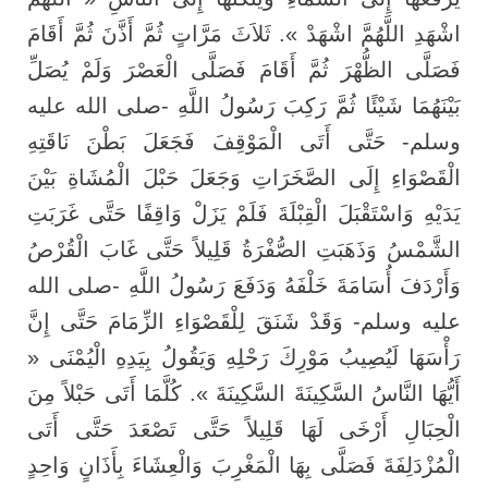
اشْهَدِ اللَّهُمَّ اشْهَدْ ». ثَلاَثَ مَرَّاتٍ ثُمَّ أَذَّنَ ثُمَّ أَقَامَ
فَصَلَّى الظُّهْرَ ثُمَّ أَقَامَ فَصَلَّى الْعَصْرَ وَلَمْ يُصَلِّ
بَيْنَهُمَا شَيْئًا ثُمَّ رَكِبَ رَسُولُ اللَّهِ -صلى الله عليه
وسلم- حَتَّى أَتَى الْمَوْقِفَ فَجَعَلَ بَطْنَ نَاقَتِهِ
الْقَصْوَاءِ إِلَى الصَّخَرَاتِ وَجَعَلَ حَبْلَ الْمُشَاةِ بَيْنَ
يَدَيْهِ وَاسْتَقْبَلَ الْقِبْلَةَ فَلَمْ يَزَلْ وَاقِفًا حَتَّى غَرَبَتِ
الشَّمْسُ وَذَهَبَتِ الصُّفْرَةُ قَلِيلاً حَتَّى غَابَ الْقُرْصُ
وَأَرْدَفَ أُسَامَةَ خَلْفَهُ وَدَفَعَ رَسُولُ اللَّهِ -صلى الله
عليه وسلم- وَقَدْ شَنَقَ لِلْقَصْوَاءِ الزِّمَامَ حَتَّى إِنَّ
رَأْسَهَا لَيُصِيبُ مَوْرِكَ رَحْلِهِ وَيَقُولُ بِيَدِهِ الْيُمْنَى «
أَيُّهَا النَّاسُ السَّكِينَةَ السَّكِينَةَ ». كُلَّمَا أَتَى حَبْلاً مِنَ
الْحِبَالِ أَرْخَى لَهَا قَلِيلاً حَتَّى تَصْعَدَ حَتَّى أَتَى
الْمُزْدَلِفَةَ فَصَلَّى بِهَا الْمَغْرِبَ وَالْعِشَاءَ بِأَذَانٍ وَاحِدٍ