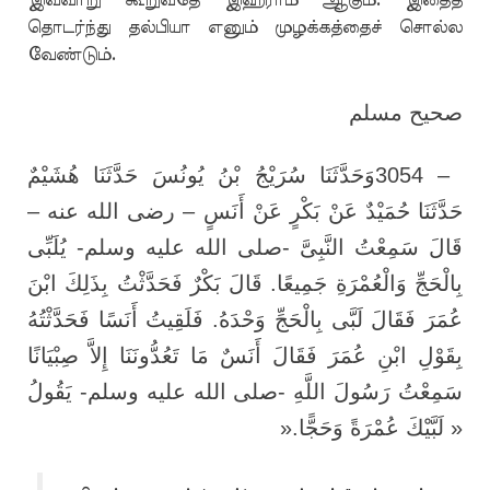
இவ்வாறு கூறுவதே இஹ்ராம் ஆகும். இதைத்
தொடர்ந்து தல்பியா எனும் முழக்கத்தைச் சொல்ல
வேண்டும்.
صحيح مسلم
وَحَدَّثَنَا سُرَيْجُ بْنُ يُونُسَ حَدَّثَنَا هُشَيْمٌ
3054 –
حَدَّثَنَا حُمَيْدٌ عَنْ بَكْرٍ عَنْ أَنَسٍ – رضى الله عنه –
قَالَ سَمِعْتُ النَّبِىَّ -صلى الله عليه وسلم- يُلَبِّى
بِالْحَجِّ وَالْعُمْرَةِ جَمِيعًا. قَالَ بَكْرٌ فَحَدَّثْتُ بِذَلِكَ ابْنَ
عُمَرَ فَقَالَ لَبَّى بِالْحَجِّ وَحْدَهُ. فَلَقِيتُ أَنَسًا فَحَدَّثْتُهُ
بِقَوْلِ ابْنِ عُمَرَ فَقَالَ أَنَسٌ مَا تَعُدُّونَنَا إِلاَّ صِبْيَانًا
سَمِعْتُ رَسُولَ اللَّهِ -صلى الله عليه وسلم- يَقُولُ
».
« لَبَّيْكَ عُمْرَةً وَحَجًّا