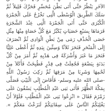
الآخَرِ يَنْظُرُ حَتَّى أَتَى بَطْنَ مُحَسِّرٍ فَحَرَّكَ قَلِيلاً ثُمَّ
سَلَكَ الطَّرِيقَ الْوُسْطَى الَّتِى تَخْرُجُ عَلَى الْجَمْرَةِ
الْكُبْرَى حَتَّى أَتَى الْجَمْرَةَ الَّتِى عِنْدَ الشَّجَرَةِ
فَرَمَاهَا بِسَبْعِ حَصَيَاتٍ يُكَبِّرُ مَعَ كُلِّ حَصَاةٍ مِنْهَا مِثْلِ
حَصَى الْخَذْفِ رَمَى مِنْ بَطْنِ الْوَادِى ثُمَّ انْصَرَفَ
إِلَى الْمَنْحَرِ فَنَحَرَ ثَلاَثًا وَسِتِّينَ بِيَدِهِ ثُمَّ أَعْطَى عَلِيًّا
فَنَحَرَ مَا غَبَرَ وَأَشْرَكَهُ فِى هَدْيِهِ ثُمَّ أَمَرَ مِنْ كُلِّ
بَدَنَةٍ بِبَضْعَةٍ فَجُعِلَتْ فِى قِدْرٍ فَطُبِخَتْ فَأَكَلاَ مِنْ
لَحْمِهَا وَشَرِبَا مِنْ مَرَقِهَا ثُمَّ رَكِبَ رَسُولُ اللَّهِ
-صلى الله عليه وسلم- فَأَفَاضَ إِلَى الْبَيْتِ فَصَلَّى
بِمَكَّةَ الظُّهْرَ فَأَتَى بَنِى عَبْدِ الْمُطَّلِبِ يَسْقُونَ عَلَى
زَمْزَمَ فَقَالَ « انْزِعُوا بَنِى عَبْدِ الْمُطَّلِبِ فَلَوْلاَ أَنْ
يَغْلِبَكُمُ النَّاسُ عَلَى سِقَايَتِكُمْ لَنَزَعْتُ مَعَكُمْ ».