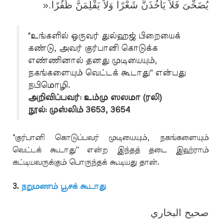
».
يُضَحِّىَ فَلاَ يَأْخُذَنَّ شَعْرًا وَلاَ يَقْلِمَنَّ ظُفُرًا
"உங்களில் ஒருவர் துல்ஹஜ் பிறையைக்
கண்டு, அவர் குர்பானி கொடுக்க
எண்ணினால் தனது முடியையும்,
நகங்களையும் வெட்டக் கூடாது'' என்பது
நபிமொழி.
அறிவிப்பவர்: உம்மு ஸலமா (ரலி)
நூல்: முஸ்லிம் 3653, 3654
"குர்பானி கொடுப்பவர் முடியையும், நகங்களையும்
வெட்டக் கூடாது'' என்ற இந்தத் தடை இஹ்ராம்
கட்டியவருக்கும் பொருந்தக் கூடியது தான்.
3.
நறுமணம் பூசக் கூடாது
صحيح البخاري