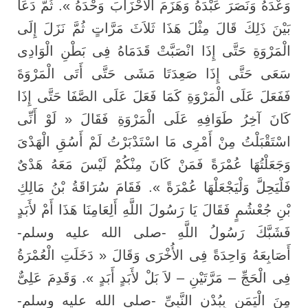
وَعْدَهُ وَنَصَرَ عَبْدَهُ وَهَزَمَ الأَحْزَابَ وَحْدَهُ ». ثُمَّ دَعَا
بَيْنَ ذَلِكَ قَالَ مِثْلَ هَذَا ثَلاَثَ مَرَّاتٍ ثُمَّ نَزَلَ إِلَى
الْمَرْوَةِ حَتَّى إِذَا انْصَبَّتْ قَدَمَاهُ فِى بَطْنِ الْوَادِى
سَعَى حَتَّى إِذَا صَعِدَتَا مَشَى حَتَّى أَتَى الْمَرْوَةَ
فَفَعَلَ عَلَى الْمَرْوَةِ كَمَا فَعَلَ عَلَى الصَّفَا حَتَّى إِذَا
كَانَ آخِرُ طَوَافِهِ عَلَى الْمَرْوَةِ فَقَالَ « لَوْ أَنِّى
اسْتَقْبَلْتُ مِنْ أَمْرِى مَا اسْتَدْبَرْتُ لَمْ أَسُقِ الْهَدْىَ
وَجَعَلْتُهَا عُمْرَةً فَمَنْ كَانَ مِنْكُمْ لَيْسَ مَعَهُ هَدْىٌ
فَلْيَحِلَّ وَلْيَجْعَلْهَا عُمْرَةً ». فَقَامَ سُرَاقَةُ بْنُ مَالِكِ
بْنِ جُعْشُمٍ فَقَالَ يَا رَسُولَ اللَّهِ أَلِعَامِنَا هَذَا أَمْ لأَبَدٍ
فَشَبَّكَ رَسُولُ اللَّهِ -صلى الله عليه وسلم-
أَصَابِعَهُ وَاحِدَةً فِى الأُخْرَى وَقَالَ « دَخَلَتِ الْعُمْرَةُ
فِى الْحَجِّ – مَرَّتَيْنِ – لاَ بَلْ لأَبَدٍ أَبَدٍ ». وَقَدِمَ عَلِىٌّ
مِنَ الْيَمَنِ بِبُدْنِ النَّبِىِّ -صلى الله عليه وسلم-