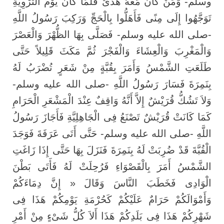
وسلم- وَمَنْ كَانَ مَعَهُ هَدْىٌ فَلَمَّا كَانَ يَوْمُ التَّرْوِيَةِ
تَوَجَّهُوا إِلَى مِنًى فَأَهَلُّوا بِالْحَجِّ وَرَكِبَ رَسُولُ اللَّهِ
-صلى الله عليه وسلم- فَصَلَّى بِهَا الظُّهْرَ وَالْعَصْرَ
وَالْمَغْرِبَ وَالْعِشَاءَ وَالْفَجْرَ ثُمَّ مَكَثَ قَلِيلاً حَتَّى
طَلَعَتِ الشَّمْسُ وَأَمَرَ بِقُبَّةٍ مِنْ شَعَرٍ تُضْرَبُ لَهُ
بِنَمِرَةَ فَسَارَ رَسُولُ اللَّهِ -صلى الله عليه وسلم-
وَلاَ تَشُكُّ قُرَيْشٌ إِلاَّ أَنَّهُ وَاقِفٌ عِنْدَ الْمَشْعَرِ الْحَرَامِ
كَمَا كَانَتْ قُرَيْشٌ تَصْنَعُ فِى الْجَاهِلِيَّةِ فَأَجَازَ رَسُولُ
اللَّهِ -صلى الله عليه وسلم- حَتَّى أَتَى عَرَفَةَ فَوَجَدَ
الْقُبَّةَ قَدْ ضُرِبَتْ لَهُ بِنَمِرَةَ فَنَزَلَ بِهَا حَتَّى إِذَا زَاغَتِ
الشَّمْسُ أَمَرَ بِالْقَصْوَاءِ فَرُحِلَتْ لَهُ فَأَتَى بَطْنَ
الْوَادِى فَخَطَبَ النَّاسَ وَقَالَ « إِنَّ دِمَاءَكُمْ
وَأَمْوَالَكُمْ حَرَامٌ عَلَيْكُمْ كَحُرْمَةِ يَوْمِكُمْ هَذَا فِى
شَهْرِكُمْ هَذَا فِى بَلَدِكُمْ هَذَا أَلاَ كُلُّ شَىْءٍ مِنْ أَمْرِ