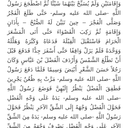
وَإِقَامَتَيْنِ وَلَمْ يُسَبِّحْ بَيْنَهُمَا شَيْئًا ثُمَّ اضْطَجَعَ رَسُولُ
اللَّهِ -صلى الله عليه وسلم- حَتَّى طَلَعَ الْفَجْرُ
وَصَلَّى الْفَجْرَ – حِينَ تَبَيَّنَ لَهُ الصُّبْحُ – بِأَذَانٍ
وَإِقَامَةٍ ثُمَّ رَكِبَ الْقَصْوَاءَ حَتَّى أَتَى الْمَشْعَرَ
الْحَرَامَ فَاسْتَقْبَلَ الْقِبْلَةَ فَدَعَاهُ وَكَبَّرَهُ وَهَلَّلَهُ
وَوَحَّدَهُ فَلَمْ يَزَلْ وَاقِفًا حَتَّى أَسْفَرَ جِدًّا فَدَفَعَ قَبْلَ
أَنْ تَطْلُعَ الشَّمْسُ وَأَرْدَفَ الْفَضْلَ بْنَ عَبَّاسٍ وَكَانَ
رَجُلاً حَسَنَ الشَّعْرِ أَبْيَضَ وَسِيمًا فَلَمَّا دَفَعَ رَسُولُ
اللَّهِ -صلى الله عليه وسلم- مَرَّتْ بِهِ ظُعُنٌ يَجْرِينَ
فَطَفِقَ الْفَضْلُ يَنْظُرُ إِلَيْهِنَّ فَوَضَعَ رَسُولُ اللَّهِ
-صلى الله عليه وسلم- يَدَهُ عَلَى وَجْهِ الْفَضْلِ
فَحَوَّلَ الْفَضْلُ وَجْهَهُ إِلَى الشِّقِّ الآخَرِ يَنْظُرُ فَحَوَّلَ
رَسُولُ اللَّهِ -صلى الله عليه وسلم- يَدَهُ مِنَ الشِّقِّ
الآخَرِ عَلَى وَجْهِ الْفَضْلِ يَصْرِفُ وَجْهَهُ مِنَ الشِّقِّ