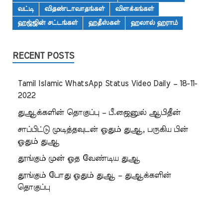
வட்டி
விதண்டாவாதங்கள்
விளக்கங்கள்
ஹஜ்ஜின் சட்டங்கள்
ஹதீஸ்கள்
ஹலால் ஹராம்
RECENT POSTS
Tamil Islamic WhatsApp Status Video Daily – 18-11-
2022
துஆக்களின் தொகுப்பு – பீ.ஜைனுல் ஆபிதீன்
சாப்பிட்டு முடித்தவுடன் ஓதும் துஆ, பருகிய பின்
ஓதும் துஆ
தூங்கும் முன் ஓத வேண்டிய துஆ
தூங்கும் போது ஓதும் துஆ – துஆக்களின்
தொகுப்பு