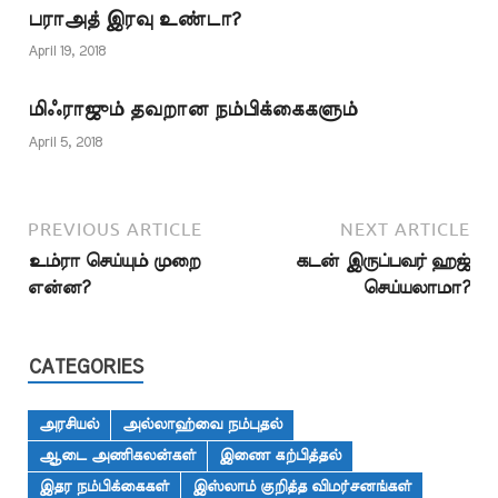
அருள் புரியட்டும்;
பராஅத் இரவு உண்டா?
மகிழ்ச்சியைத் தரட்டும்
என்றெல்லாம் கூறுவதில்
April 19, 2018
தவறு இல்லை. ஆனால்
குறிப்பிட்ட ஒரு சொல்லை
மிஃராஜும் தவறான நம்பிக்கைகளும்
அனைவரும்…
April 5, 2018
PREVIOUS ARTICLE
NEXT ARTICLE
உம்ரா செய்யும் முறை
கடன் இருப்பவர் ஹஜ்
என்ன?
செய்யலாமா?
CATEGORIES
அரசியல்
அல்லாஹ்வை நம்புதல்
ஆடை அணிகலன்கள்
இணை கற்பித்தல்
இதர நம்பிக்கைகள்
இஸ்லாம் குறித்த விமர்சனங்கள்