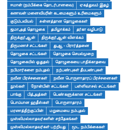
ஈமான் (நம்பிக்கை தொடர்பானவை)
ஏகத்துவம் இதழ்
கணவன் மனைவியரின் கடமைகளும் உரிமைகளும்
குடும்பவியல்
சுன்னத்தான தொழுகைகள்
ஜமாஅத் தொழுகை
தமிழாக்கம்
தர்கா வழிபாடு
திருக்குர்ஆன்
திருக்குர்ஆன் விளக்கம்
திருமணச் சட்டங்கள்
துஆ - பிரார்த்தனை
தொழுகை சட்டங்கள்
தொழுகை செயல்முறை
தொழுகையில் ஓதுதல்
தொழுகையை பாதிக்காதவை
நபிமார்களை நம்புதல்
நற்பண்புகள் தீயபண்புகள்
நவீன பிரச்சனைகள்
நவீன பொருளாதாரப் பிரச்சனைகள்
நூல்கள்
நோன்பின் சட்டங்கள்
பள்ளிவாசல் சட்டங்கள்
பாங்கு
பித்அத்கள்
பெண்களுக்கான சட்டங்கள்
பொய்யான ஹதீஸ்கள்
பொருளாதாரம்
மரணத்திற்குப்பின்
மறுமையை நம்புதல்
முஸ்லிமல்லாதவர்களின் சந்தேகங்கள்
முஸ்லிமல்லாதவர்கள் பற்றியது
மூட நம்பிக்கைகள்