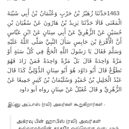
حَدَّثَنَا زُهَيْرُ بْنُ حَرْبٍ وَعُثْمَانُ بْنُ أَبِي شَيْبَةَ
1463
الْمَعْنَى قَالَا حَدَّثَنَا يَزِيدُ بْنُ هَارُونَ عَنْ سُفْيَانَ بْنِ
حُسَيْنٍ عَنْ الزُّهْرِيِّ عَنْ أَبِي سِنَانٍ عَنْ ابْنِ عَبَّاسٍ
أَنَّ الْأَقْرَعَ بْنَ حَابِسٍ سَأَلَ النَّبِيَّ صَلَّى اللَّهُ عَلَيْهِ
وَسَلَّمَ فَقَالَ يَا رَسُولَ اللَّهِ الْحَجُّ فِي كُلِّ سَنَةٍ أَوْ
مَرَّةً وَاحِدَةً قَالَ بَلْ مَرَّةً وَاحِدَةً فَمَنْ زَادَ فَهُوَ
تَطَوُّعٌ قَالَ أَبُو دَاوُد هُوَ أَبُو سِنَانٍ الدُّؤَلِيُّ كَذَا قَالَ
عَبْدُ الْجَلِيلِ بْنُ حُمَيْدٍ وَسُلَيْمَانُ بْنُ كَثِيرٍ جَمِيعًا عَنْ
الزُّهْرِيِّ و قَالَ عُقَيْلٌ عَنْ سِنَانٍ رواه أبو داود
இப்னு அப்பாஸ் (ரலி) அவர்கள் கூறுகிறார்கள் :
அக்ரவு பின் ஹாபிஸ் (ரலி) அவர்கள்
அல்லாஹ்வின் தூதரே ஒவ்வொரு வருடமும்