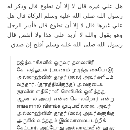
هل علي غيره قال لا إلا أن تطوع قال وذكر له
رسول الله صلى الله عليه وسلم الزكاة قال هل
علي غيرها قال لا إلا أن تطوع قال فأدبر الرجل
وهو يقول والله لا أزيد على هذا ولا أنقص قال
رسول الله صلى الله عليه وسلم أفلح إن صدق
நஜ்த்வாசிகளில் ஒருவர் தலைவிரி
கோலத்துடன் (பயணம் முடிந்த கையோடு)
அல்லாஹ்வின் தூதர் (ஸல்) அவர்களிடம்
வந்தார். (தூரத்திலிருந்து) அவருடைய
குரலின் எதிரொலி செவியில் ஒலித்தது.
ஆனால் அவர் என்ன சொல்கிறார் என்று
எங்களால் விளங்க முடியவில்லை. அவர்
அல்லாஹ்வின் தூதர் (ஸல்) அவர்களுக்கு
அருகில் வந்ததும் இஸ்லாமைப் பற்றிக்
கேட்டார். அப்போது அல்லாஹ்வின் தூதர்