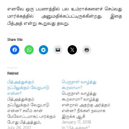
எனவே ஒரு பயணத்தில் பல உம்ராக்களைச் செய்வது
மார்க்கத்தில் அனுமதிக்கப்பட்டிருக்கின்றது. இதை
பித்அத் என்று கூறுவது தவறு.
Share this:
Related
பித்அத்துக்கும்
பெருநாள் வாழ்த்து
நஃபிலுக்கும் வேறுபாடு
கூறலாமா?
என்ன?
பெருநாள் வாழ்த்து
பித்அத்துக்கும்
கூறலாமா? வாழ்த்து
நஃபிலுக்கும் வேறுபாடு
என்றால் அதற்கு அர்த்தம்
என்ன? சலீம் கான்
என்ன? நீங்கள் நலமாக
மேலோட்டமாகப் பார்க்கும்
இருக்க ஆசி
போது பித்அத்தும்,
வழங்குகிறேன் என்று
January 17, 2018
நஃபிலும் ஒன்று போல்
July 26, 2017
கூறினால் உங்களிடம்
In "பித்அத்கள்"