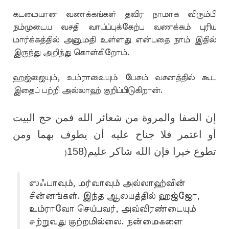
கடமையான வணக்கங்கள் தவிர நாமாக விரும்பி
நம்முடைய வசதி வாய்ப்புக்கேற்ப வணக்கம் புரிய
மார்க்கத்தில் அனுமதி உள்ளது என்பதை நாம் இதில்
இருந்து அறிந்து கொள்கிறோம்.
ஹஜ்ஜையும், உம்ராவையும் பேசும் வசனத்தில் கூட
இதைப் பற்றி அல்லாஹ் குறிப்பிடுகிறான்.
إن الصفا والمروة من شعائر الله فمن حج البيت
أو اعتمر فلا جناح عليه أن يطوف بهما ومن
تطوع خيرا فإن الله شاكر عليم(158
)
ஸஃபாவும், மர்வாவும் அல்லாஹ்வின்
சின்னங்கள். இந்த ஆலயத்தில் ஹஜ்ஜோ,
உம்ராவோ செய்பவர், அவ்விரண்டையும்
சுற்றுவது குற்றமில்லை. நன்மைகளை