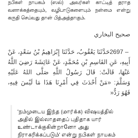
நபிகள் நாயகம் (ஸல்) அவர்கள் காட்டித் தராத
வணக்கத்தையும், வழிபாடுகளையும் நன்மை என்று
கருதி செய்வது தான் பித்அத்தாகும்.
صحيح البخاري
حَدَّثَنَا يَعْقُوبُ، حَدَّثَنَا إِبْرَاهِيمُ بْنُ سَعْدٍ، عَنْ
2697 –
أَبِيهِ، عَنِ القَاسِمِ بْنِ مُحَمَّدٍ، عَنْ عَائِشَةَ رَضِيَ اللَّهُ
عَنْهَا، قَالَتْ: قَالَ رَسُولُ اللَّهِ صَلَّى اللهُ عَلَيْهِ
وَسَلَّمَ: «مَنْ أَحْدَثَ فِي أَمْرِنَا هَذَا مَا لَيْسَ فِيهِ،
»
فَهُوَ رَدٌّ
'நம்முடைய இந்த (மார்க்க) விஷயத்தில்
அதில் இல்லாததைப் புதிதாக யார்
உண்டாக்குகின்றானோ அது
நிராகரிக்கப்படும்' என்று நபிகள் நாயகம்