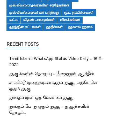
முஸ்லிமல்லாதவர்களின் சந்தேகங்கள்
முஸ்லிமல்லாதவர்கள் பற்றியது
மூட நம்பிக்கைகள்
வட்டி
விதண்டாவாதங்கள்
விளக்கங்கள்
ஹஜ்ஜின் சட்டங்கள்
ஹதீஸ்கள்
ஹலால் ஹராம்
RECENT POSTS
Tamil Islamic WhatsApp Status Video Daily – 18-11-
2022
துஆக்களின் தொகுப்பு – பீ.ஜைனுல் ஆபிதீன்
சாப்பிட்டு முடித்தவுடன் ஓதும் துஆ, பருகிய பின்
ஓதும் துஆ
தூங்கும் முன் ஓத வேண்டிய துஆ
தூங்கும் போது ஓதும் துஆ – துஆக்களின்
தொகுப்பு