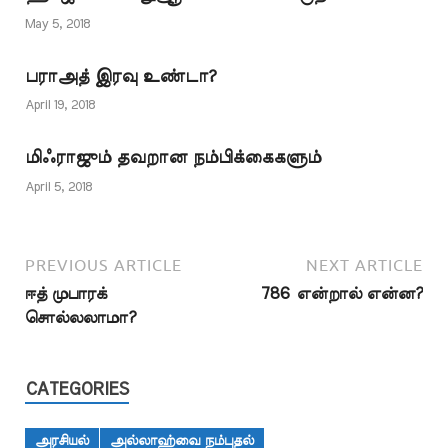
குவளையைப்
முழுமையான
பயன்படுத்தியும் இவ்வாறு
May 5, 2018
உடலுறுப்புகளுடன்
இரத்தத்தை வெளியேற்றி
நிறுத்தப்பட்டு கேள்வி
வந்தனர். இது உடலுக்கு
கணக்கு…
பராஅத் இரவு உண்டா?
ஆரோக்கியமானது
எனவும் நம்பி வந்தனர்.
April 19, 2018
நபிகள் நாயகம் (ஸல்)
அவர்களின் காலத்தில்
மிஃராஜும் தவறான நம்பிக்கைகளும்
இருந்த இந்த
நடைமுறையிலிருந்து
April 5, 2018
வேறு…
PREVIOUS ARTICLE
NEXT ARTICLE
ஈத் முபாரக்
786 என்றால் என்ன?
சொல்லலாமா?
CATEGORIES
அரசியல்
அல்லாஹ்வை நம்புதல்