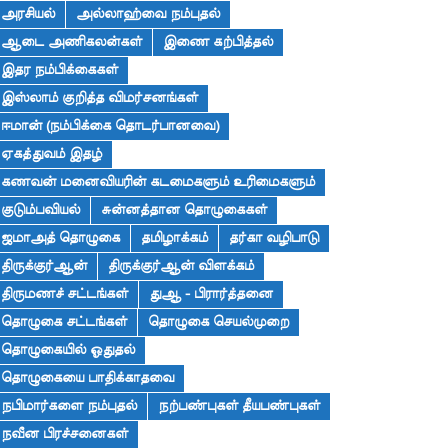
அரசியல்
அல்லாஹ்வை நம்புதல்
ஆடை அணிகலன்கள்
இணை கற்பித்தல்
இதர நம்பிக்கைகள்
இஸ்லாம் குறித்த விமர்சனங்கள்
ஈமான் (நம்பிக்கை தொடர்பானவை)
ஏகத்துவம் இதழ்
கணவன் மனைவியரின் கடமைகளும் உரிமைகளும்
குடும்பவியல்
சுன்னத்தான தொழுகைகள்
ஜமாஅத் தொழுகை
தமிழாக்கம்
தர்கா வழிபாடு
திருக்குர்ஆன்
திருக்குர்ஆன் விளக்கம்
திருமணச் சட்டங்கள்
துஆ - பிரார்த்தனை
தொழுகை சட்டங்கள்
தொழுகை செயல்முறை
தொழுகையில் ஓதுதல்
தொழுகையை பாதிக்காதவை
நபிமார்களை நம்புதல்
நற்பண்புகள் தீயபண்புகள்
நவீன பிரச்சனைகள்