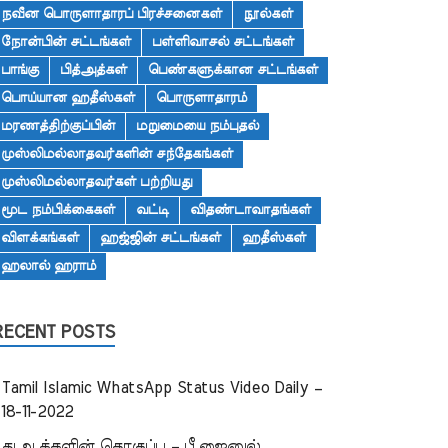
நவீன பொருளாதாரப் பிரச்சனைகள்
நூல்கள்
நோன்பின் சட்டங்கள்
பள்ளிவாசல் சட்டங்கள்
பாங்கு
பித்அத்கள்
பெண்களுக்கான சட்டங்கள்
பொய்யான ஹதீஸ்கள்
பொருளாதாரம்
மரணத்திற்குப்பின்
மறுமையை நம்புதல்
முஸ்லிமல்லாதவர்களின் சந்தேகங்கள்
முஸ்லிமல்லாதவர்கள் பற்றியது
மூட நம்பிக்கைகள்
வட்டி
விதண்டாவாதங்கள்
விளக்கங்கள்
ஹஜ்ஜின் சட்டங்கள்
ஹதீஸ்கள்
ஹலால் ஹராம்
RECENT POSTS
Tamil Islamic WhatsApp Status Video Daily –
18-11-2022
துஆக்களின் தொகுப்பு – பீ.ஜைனுல்