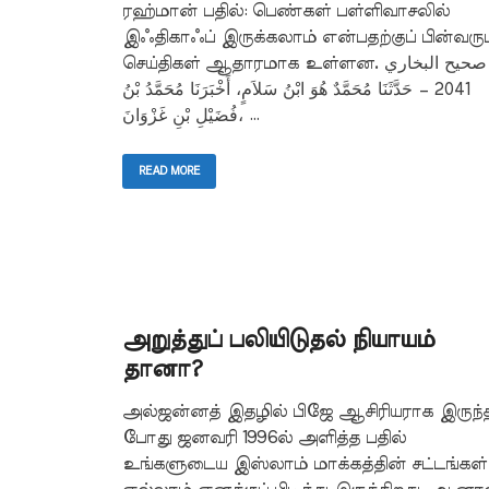
ரஹ்மான் பதில்: பெண்கள் பள்ளிவாசலில்
இஃதிகாஃப் இருக்கலாம் என்பதற்குப் பின்வரும
செய்திகள் ஆதாரமாக உள்ளன. صحيح البخاري
2041 – حَدَّثَنَا مُحَمَّدٌ هُوَ ابْنُ سَلاَمٍ، أَخْبَرَنَا مُحَمَّدُ بْنُ
فُضَيْلِ بْنِ غَزْوَانَ، …
READ MORE
அறுத்துப் பலியிடுதல் நியாயம்
தானா?
அல்ஜன்னத் இதழில் பிஜே ஆசிரியராக இருந்
போது ஜனவரி 1996ல் அளித்த பதில்
உங்களுடைய இஸ்லாம் மாக்கத்தின் சட்டங்கள்