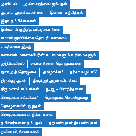
அரசியல்
அல்லாஹ்வை நம்புதல்
ஆடை அணிகலன்கள்
இணை கற்பித்தல்
இதர நம்பிக்கைகள்
இஸ்லாம் குறித்த விமர்சனங்கள்
ஈமான் (நம்பிக்கை தொடர்பானவை)
ஏகத்துவம் இதழ்
கணவன் மனைவியரின் கடமைகளும் உரிமைகளும்
குடும்பவியல்
சுன்னத்தான தொழுகைகள்
ஜமாஅத் தொழுகை
தமிழாக்கம்
தர்கா வழிபாடு
திருக்குர்ஆன்
திருக்குர்ஆன் விளக்கம்
திருமணச் சட்டங்கள்
துஆ - பிரார்த்தனை
தொழுகை சட்டங்கள்
தொழுகை செயல்முறை
தொழுகையில் ஓதுதல்
தொழுகையை பாதிக்காதவை
நபிமார்களை நம்புதல்
நற்பண்புகள் தீயபண்புகள்
நவீன பிரச்சனைகள்