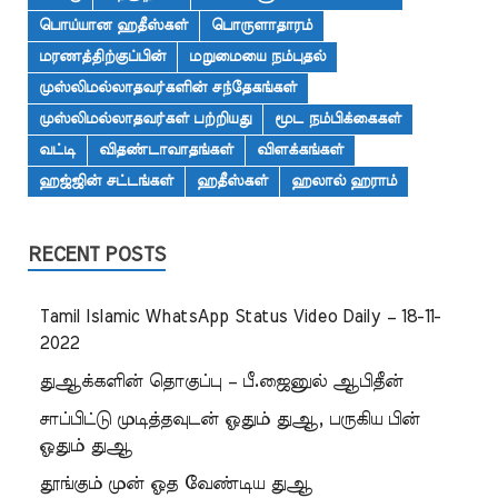
பொய்யான ஹதீஸ்கள்
பொருளாதாரம்
மரணத்திற்குப்பின்
மறுமையை நம்புதல்
முஸ்லிமல்லாதவர்களின் சந்தேகங்கள்
முஸ்லிமல்லாதவர்கள் பற்றியது
மூட நம்பிக்கைகள்
வட்டி
விதண்டாவாதங்கள்
விளக்கங்கள்
ஹஜ்ஜின் சட்டங்கள்
ஹதீஸ்கள்
ஹலால் ஹராம்
RECENT POSTS
Tamil Islamic WhatsApp Status Video Daily – 18-11-
2022
துஆக்களின் தொகுப்பு – பீ.ஜைனுல் ஆபிதீன்
சாப்பிட்டு முடித்தவுடன் ஓதும் துஆ, பருகிய பின்
ஓதும் துஆ
தூங்கும் முன் ஓத வேண்டிய துஆ