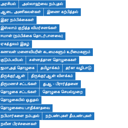
அரசியல்
அல்லாஹ்வை நம்புதல்
ஆடை அணிகலன்கள்
இணை கற்பித்தல்
இதர நம்பிக்கைகள்
இஸ்லாம் குறித்த விமர்சனங்கள்
ஈமான் (நம்பிக்கை தொடர்பானவை)
ஏகத்துவம் இதழ்
கணவன் மனைவியரின் கடமைகளும் உரிமைகளும்
குடும்பவியல்
சுன்னத்தான தொழுகைகள்
ஜமாஅத் தொழுகை
தமிழாக்கம்
தர்கா வழிபாடு
திருக்குர்ஆன்
திருக்குர்ஆன் விளக்கம்
திருமணச் சட்டங்கள்
துஆ - பிரார்த்தனை
தொழுகை சட்டங்கள்
தொழுகை செயல்முறை
தொழுகையில் ஓதுதல்
தொழுகையை பாதிக்காதவை
நபிமார்களை நம்புதல்
நற்பண்புகள் தீயபண்புகள்
நவீன பிரச்சனைகள்