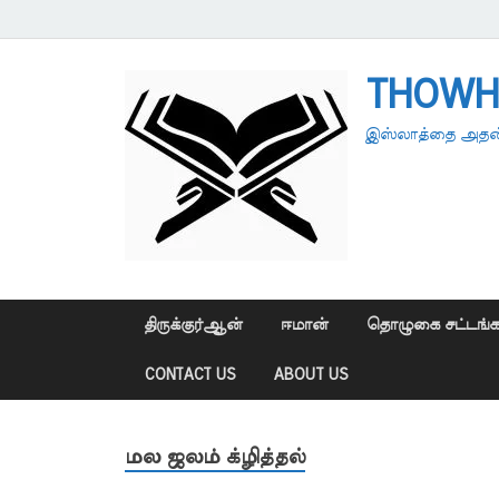
THOWH
இஸ்லாத்தை அதன்
திருக்குர்ஆன்
ஈமான்
தொழுகை சட்டங்க
CONTACT US
ABOUT US
மல ஜலம் க்ழித்தல்