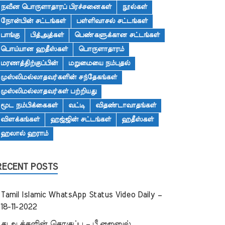
நவீன பொருளாதாரப் பிரச்சனைகள்
நூல்கள்
நோன்பின் சட்டங்கள்
பள்ளிவாசல் சட்டங்கள்
பாங்கு
பித்அத்கள்
பெண்களுக்கான சட்டங்கள்
பொய்யான ஹதீஸ்கள்
பொருளாதாரம்
மரணத்திற்குப்பின்
மறுமையை நம்புதல்
முஸ்லிமல்லாதவர்களின் சந்தேகங்கள்
முஸ்லிமல்லாதவர்கள் பற்றியது
மூட நம்பிக்கைகள்
வட்டி
விதண்டாவாதங்கள்
விளக்கங்கள்
ஹஜ்ஜின் சட்டங்கள்
ஹதீஸ்கள்
ஹலால் ஹராம்
RECENT POSTS
Tamil Islamic WhatsApp Status Video Daily –
18-11-2022
துஆக்களின் தொகுப்பு – பீ.ஜைனுல்