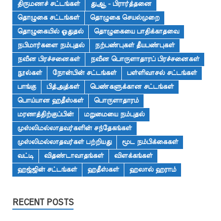
திருமணச் சட்டங்கள்
துஆ - பிரார்த்தனை
தொழுகை சட்டங்கள்
தொழுகை செயல்முறை
தொழுகையில் ஓதுதல்
தொழுகையை பாதிக்காதவை
நபிமார்களை நம்புதல்
நற்பண்புகள் தீயபண்புகள்
நவீன பிரச்சனைகள்
நவீன பொருளாதாரப் பிரச்சனைகள்
நூல்கள்
நோன்பின் சட்டங்கள்
பள்ளிவாசல் சட்டங்கள்
பாங்கு
பித்அத்கள்
பெண்களுக்கான சட்டங்கள்
பொய்யான ஹதீஸ்கள்
பொருளாதாரம்
மரணத்திற்குப்பின்
மறுமையை நம்புதல்
முஸ்லிமல்லாதவர்களின் சந்தேகங்கள்
முஸ்லிமல்லாதவர்கள் பற்றியது
மூட நம்பிக்கைகள்
வட்டி
விதண்டாவாதங்கள்
விளக்கங்கள்
ஹஜ்ஜின் சட்டங்கள்
ஹதீஸ்கள்
ஹலால் ஹராம்
RECENT POSTS