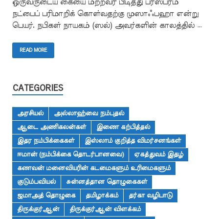
ஒருவருடைய கையை மற்றவர் பிடித்து பரஸ்பரம்
நட்பைப் பரிமாறிக் கொள்வதற்கு முஸாஃபஹா என்று
பெயர். நபிகள் நாயகம் (ஸல்) அவர்களின் காலத்தில் …
READ MORE
CATEGORIES
அரசியல்
அல்லாஹ்வை நம்புதல்
ஆடை அணிகலன்கள்
இணை கற்பித்தல்
இதர நம்பிக்கைகள்
இஸ்லாம் குறித்த விமர்சனங்கள்
ஈமான் (நம்பிக்கை தொடர்பானவை)
ஏகத்துவம் இதழ்
கணவன் மனைவியரின் கடமைகளும் உரிமைகளும்
குடும்பவியல்
சுன்னத்தான தொழுகைகள்
ஜமாஅத் தொழுகை
தமிழாக்கம்
தர்கா வழிபாடு
திருக்குர்ஆன்
திருக்குர்ஆன் விளக்கம்