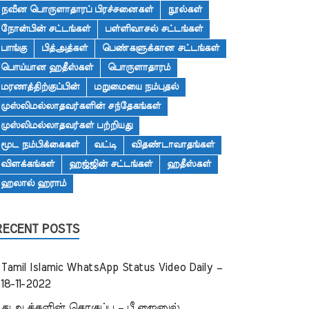
நவீன பொருளாதாரப் பிரச்சனைகள்
நூல்கள்
நோன்பின் சட்டங்கள்
பள்ளிவாசல் சட்டங்கள்
பாங்கு
பித்அத்கள்
பெண்களுக்கான சட்டங்கள்
பொய்யான ஹதீஸ்கள்
பொருளாதாரம்
மரணத்திற்குப்பின்
மறுமையை நம்புதல்
முஸ்லிமல்லாதவர்களின் சந்தேகங்கள்
முஸ்லிமல்லாதவர்கள் பற்றியது
மூட நம்பிக்கைகள்
வட்டி
விதண்டாவாதங்கள்
விளக்கங்கள்
ஹஜ்ஜின் சட்டங்கள்
ஹதீஸ்கள்
ஹலால் ஹராம்
RECENT POSTS
Tamil Islamic WhatsApp Status Video Daily –
18-11-2022
துஆக்களின் தொகுப்பு – பீ.ஜைனுல்