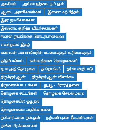
அரசியல்
அல்லாஹ்வை நம்புதல்
ஆடை அணிகலன்கள்
இணை கற்பித்தல்
இதர நம்பிக்கைகள்
இஸ்லாம் குறித்த விமர்சனங்கள்
ஈமான் (நம்பிக்கை தொடர்பானவை)
ஏகத்துவம் இதழ்
கணவன் மனைவியரின் கடமைகளும் உரிமைகளும்
குடும்பவியல்
சுன்னத்தான தொழுகைகள்
ஜமாஅத் தொழுகை
தமிழாக்கம்
தர்கா வழிபாடு
திருக்குர்ஆன்
திருக்குர்ஆன் விளக்கம்
திருமணச் சட்டங்கள்
துஆ - பிரார்த்தனை
தொழுகை சட்டங்கள்
தொழுகை செயல்முறை
தொழுகையில் ஓதுதல்
தொழுகையை பாதிக்காதவை
நபிமார்களை நம்புதல்
நற்பண்புகள் தீயபண்புகள்
நவீன பிரச்சனைகள்