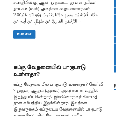
சமாதியில் குர்ஆன் ஓதக்கூடாது என நபிகள்
நாயகம் (ஸல்) அவர்கள் கூறியுள்ளார்கள்.
1300حَدَّثَنَا قُتَيْبَةُ بْنُ سَعِيدٍ حَدَّثَنَا يَعْقُوبُ وَهُوَ ابْنُ عَبْدِ
الرَّحْمَنِ الْقَارِيُّ عَنْ سُهَيْلٍ عَنْ أَبِيهِ عَنْ …
READ MORE
கப்ரு வேதனையில் பாகுபாடு
உள்ளதா?
கப்ரு வேதனையில் பாகுபாடு உள்ளதா? கேள்வி
? ஒருவர் ஆதம் (அலை) அவர்கள் காலத்தில்
இறந்து விடுகின்றார். இன்னொருவர் கியாமத்
நாள் சமீபத்தில் இறக்கின்றார். இவர்கள்
இருவருக்கும் கப்ருடைய வேதனையில் பாகுபாடு
உள்ளதே? பதில் ஜே. அப்துல் அலீம்,