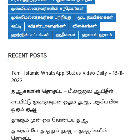
மரணத்திற்குப்பின்
மறுமையை நம்புதல்
முஸ்லிமல்லாதவர்களின் சந்தேகங்கள்
முஸ்லிமல்லாதவர்கள் பற்றியது
மூட நம்பிக்கைகள்
வட்டி
விதண்டாவாதங்கள்
விளக்கங்கள்
ஹஜ்ஜின் சட்டங்கள்
ஹதீஸ்கள்
ஹலால் ஹராம்
RECENT POSTS
Tamil Islamic WhatsApp Status Video Daily – 18-11-
2022
துஆக்களின் தொகுப்பு – பீ.ஜைனுல் ஆபிதீன்
சாப்பிட்டு முடித்தவுடன் ஓதும் துஆ, பருகிய பின்
ஓதும் துஆ
தூங்கும் முன் ஓத வேண்டிய துஆ
தூங்கும் போது ஓதும் துஆ – துஆக்களின்
தொகுப்பு