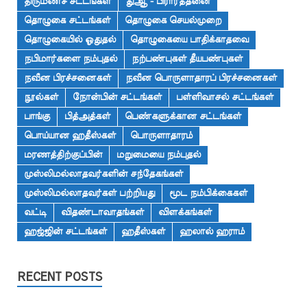
திருமணச் சட்டங்கள்
துஆ - பிரார்த்தனை
தொழுகை சட்டங்கள்
தொழுகை செயல்முறை
தொழுகையில் ஓதுதல்
தொழுகையை பாதிக்காதவை
நபிமார்களை நம்புதல்
நற்பண்புகள் தீயபண்புகள்
நவீன பிரச்சனைகள்
நவீன பொருளாதாரப் பிரச்சனைகள்
நூல்கள்
நோன்பின் சட்டங்கள்
பள்ளிவாசல் சட்டங்கள்
பாங்கு
பித்அத்கள்
பெண்களுக்கான சட்டங்கள்
பொய்யான ஹதீஸ்கள்
பொருளாதாரம்
மரணத்திற்குப்பின்
மறுமையை நம்புதல்
முஸ்லிமல்லாதவர்களின் சந்தேகங்கள்
முஸ்லிமல்லாதவர்கள் பற்றியது
மூட நம்பிக்கைகள்
வட்டி
விதண்டாவாதங்கள்
விளக்கங்கள்
ஹஜ்ஜின் சட்டங்கள்
ஹதீஸ்கள்
ஹலால் ஹராம்
RECENT POSTS