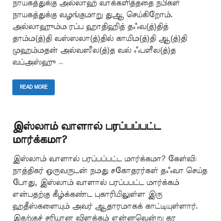
நாயகத்துக்கு அல்லாஹ் வாக்களித்ததை நபிகள்
நாயகத்துக்கு வழங்குமாறு துஆ செய்கிறோம்.
அல்லாஹும்ம ரப்ப ஹாதிஹித் தஃவ(த்)தித்
தாம்ம(த்)தி வஸ்ஸலா(த்)தில் காயிம(த்)தி ஆ(த்)தி
முஹம்மதன் அல்வஸீல(த்)த வல் ஃபளீல(த்)த
வப்அஸ்ஹு …
READ MORE
இஸ்லாம் வாளால் பரப்பப்பட்ட
மார்க்கமா?
இஸ்லாம் வாளால் பரப்பப்பட்ட மார்க்கமா? கேள்வி:
நாத்திகர் ஒருவருடன் நமது சகோதரர்கள் தஃவா செய்த
போது, இஸ்லாம் வாளால் பரப்பபட்ட மார்க்கம்
என்பதற்கு கீழ்க்கண்ட புகாரியிலுள்ள இரு
ஹதீஸ்களையும் அவர் ஆதாரமாகக் காட்டியுள்ளார்.
இதற்குச் சரியான விளக்கம் என்னவென்று தர