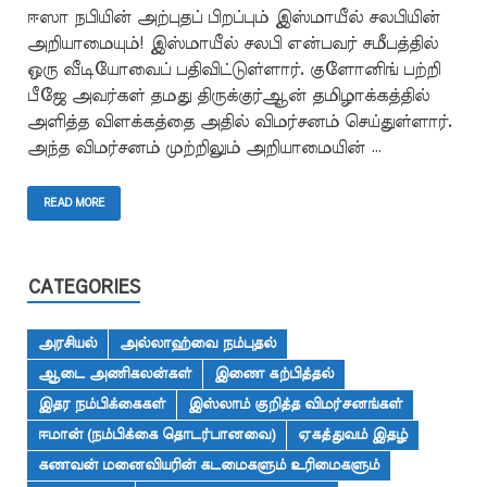
ஈஸா நபியின் அற்புதப் பிறப்பும் இஸ்மாயீல் சலபியின்
அறியாமையும்! இஸ்மாயீல் சலபி என்பவர் சமீபத்தில்
ஒரு வீடியோவைப் பதிவிட்டுள்ளார். குளோனிங் பற்றி
பீஜே அவர்கள் தமது திருக்குர்ஆன் தமிழாக்கத்தில்
அளித்த விளக்கத்தை அதில் விமர்சனம் செய்துள்ளார்.
அந்த விமர்சனம் முற்றிலும் அறியாமையின் …
READ MORE
CATEGORIES
அரசியல்
அல்லாஹ்வை நம்புதல்
ஆடை அணிகலன்கள்
இணை கற்பித்தல்
இதர நம்பிக்கைகள்
இஸ்லாம் குறித்த விமர்சனங்கள்
ஈமான் (நம்பிக்கை தொடர்பானவை)
ஏகத்துவம் இதழ்
கணவன் மனைவியரின் கடமைகளும் உரிமைகளும்