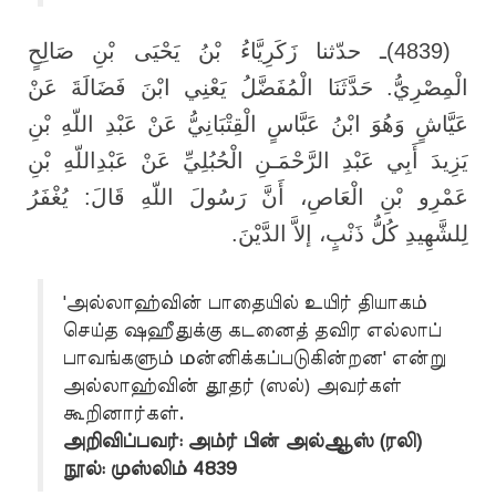
ـ حدّثنا زَكَرِيَّاءُ بْنُ يَحْيَى بْنِ صَالِحٍ
(4839)
الْمِصْرِيُّ. حَدَّثَنَا الْمُفَضَّلُ يَعْنِي ابْنَ فَضَالَةَ عَنْ
عَيَّاشٍ وَهُوَ ابْنُ عَبَّاسٍ الْقِتْبَانِيُّ عَنْ عَبْدِ اللّهِ بْنِ
يَزِيدَ أَبِي عَبْدِ الرَّحْمَـنِ الْحُبُلِيِّ عَنْ عَبْدِاللّهِ بْنِ
عَمْرِو بْنِ الْعَاصِ، أَنَّ رَسُولَ اللّهِ قَالَ: يُغْفَرُ
.
لِلشَّهِيدِ كُلُّ ذَنْبٍ، إلاَّ الدَّيْنَ
'அல்லாஹ்வின் பாதையில் உயிர் தியாகம்
செய்த ஷஹீதுக்கு கடனைத் தவிர எல்லாப்
பாவங்களும் மன்னிக்கப்படுகின்றன' என்று
அல்லாஹ்வின் தூதர் (ஸல்) அவர்கள்
கூறினார்கள்.
அறிவிப்பவர்: அம்ர் பின் அல்ஆஸ் (ரலி)
நூல்: முஸ்லிம் 4839