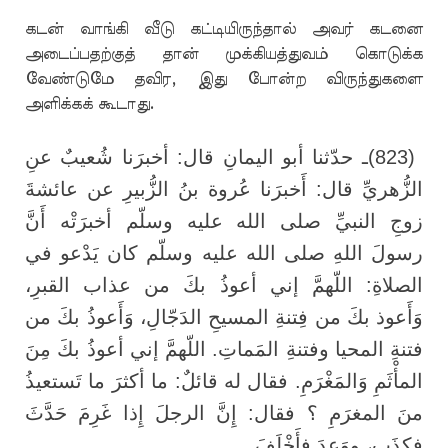
கடன் வாங்கி வீடு கட்டியிருந்தால் அவர் கடனை
அடைப்பதற்குத் தான் முக்கியத்துவம் கொடுக்க
வேண்டுமே தவிர, இது போன்ற விருந்துகளை
அளிக்கக் கூடாது.
ـ حدّثنا أبو اليمانِ قال: أخبرَنا شُعيبٌ عنِ
(823)
الزُّهريِّ قال: أَخبرَنا عُروة بنُ الزُّبيرِ عن عائشةَ
زوجِ النبيِّ صلى الله عليه وسلّم أخبرَتْه أَنَّ
رسولَ اللهِ صلى الله عليه وسلّم كان يَدْعو في
الصلاةِ: اللّهمَّ إني أعوذُ بكَ من عذاب القبرِ،
وَأَعوذ بكَ من فِتنةِ المسيحِ الدَجّالِ، وَأَعوذُ بكَ من
فتنةِ المحيا وفتنةِ المَماتِ. اللّهمَّ إني أعوذُ بكَ مِنَ
المأْثَمِ وَالمَغْرَمِ. فقال له قائلٌ: ما أكثرَ ما تَستعيذُ
منَ المغرَمِ ؟ فقال: إِنَّ الرجلَ إِذا غَرِمَ حَدَّثَ
فكذَب، ووَعدَ فأَخْلَفَ