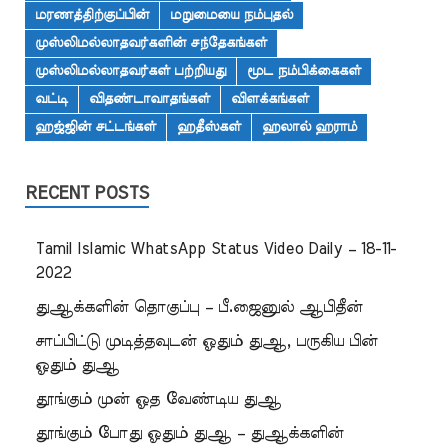
மரணத்திற்குப்பின்
மறுமையை நம்புதல்
முஸ்லிமல்லாதவர்களின் சந்தேகங்கள்
முஸ்லிமல்லாதவர்கள் பற்றியது
மூட நம்பிக்கைகள்
வட்டி
விதண்டாவாதங்கள்
விளக்கங்கள்
ஹஜ்ஜின் சட்டங்கள்
ஹதீஸ்கள்
ஹலால் ஹராம்
RECENT POSTS
Tamil Islamic WhatsApp Status Video Daily – 18-11-
2022
துஆக்களின் தொகுப்பு – பீ.ஜைனுல் ஆபிதீன்
சாப்பிட்டு முடித்தவுடன் ஓதும் துஆ, பருகிய பின்
ஓதும் துஆ
தூங்கும் முன் ஓத வேண்டிய துஆ
தூங்கும் போது ஓதும் துஆ – துஆக்களின்