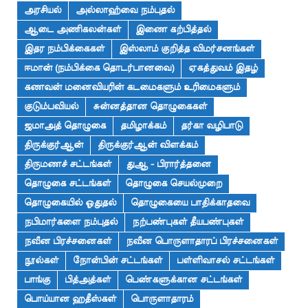
அரசியல்
அல்லாஹ்வை நம்புதல்
ஆடை அணிகலன்கள்
இணை கற்பித்தல்
இதர நம்பிக்கைகள்
இஸ்லாம் குறித்த விமர்சனங்கள்
ஈமான் (நம்பிக்கை தொடர்பானவை)
ஏகத்துவம் இதழ்
கணவன் மனைவியரின் கடமைகளும் உரிமைகளும்
குடும்பவியல்
சுன்னத்தான தொழுகைகள்
ஜமாஅத் தொழுகை
தமிழாக்கம்
தர்கா வழிபாடு
திருக்குர்ஆன்
திருக்குர்ஆன் விளக்கம்
திருமணச் சட்டங்கள்
துஆ - பிரார்த்தனை
தொழுகை சட்டங்கள்
தொழுகை செயல்முறை
தொழுகையில் ஓதுதல்
தொழுகையை பாதிக்காதவை
நபிமார்களை நம்புதல்
நற்பண்புகள் தீயபண்புகள்
நவீன பிரச்சனைகள்
நவீன பொருளாதாரப் பிரச்சனைகள்
நூல்கள்
நோன்பின் சட்டங்கள்
பள்ளிவாசல் சட்டங்கள்
பாங்கு
பித்அத்கள்
பெண்களுக்கான சட்டங்கள்
பொய்யான ஹதீஸ்கள்
பொருளாதாரம்