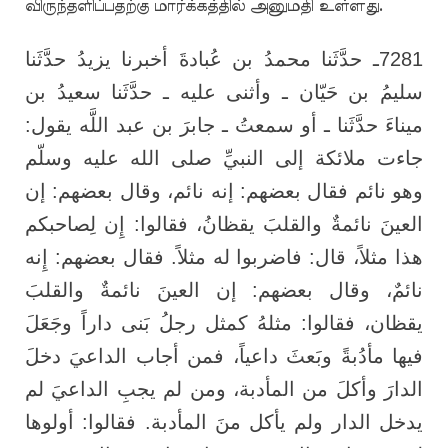
விருந்தளிப்பதற்கு மார்க்கத்தில் அனுமதி உள்ளது.
ـ حدَّثَنا محمدُ بن عُبادةَ أخبرنا يزيدُ حدَّثَنا
7281
سليمُ بن حَيّان ـ وأثنى عليه ـ حدَّثَنا سعيدُ بن
ميناءَ حدَّثَنا ـ أو سمعتُ ـ جابرَ بن عبد اللَّه يقول:
جاءت ملائكة إلى النبيِّ صلى الله عليه وسلّم
وهو نائم فقال بعضهم: إنه نائم، وقال بعضهم: إن
العينَ نائمةٌ والقلبَ يقظانُ، فقالوا: إِن لِصاحبكم
هذا مثلاً، قال: فاضربوا له مثلاً. فقال بعضهم: إِنه
نائمٌ، وقال بعضهم: إن العينَ نائمةٌ والقلبَ
يقظان، فقالوا: مثلهُ كمثل رجلُ بَنى داراً وجَعَلَ
فيها مأدُبةً وبَعثَ داعياً، فمن أجاب الداعيَ دخلَ
الدارَ وأكلَ من المأدبة، ومن لم يجبِ الداعيَ لم
يدخل الدار ولم يأكل منَ المأدبة. فقالوا: أولوها