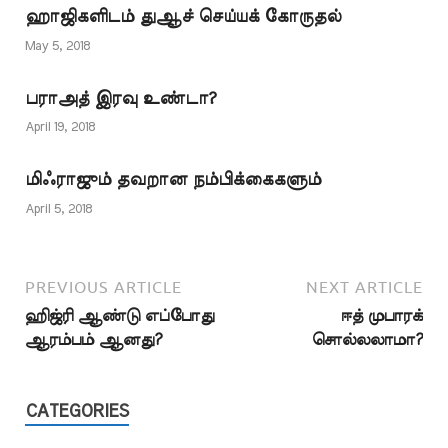
வணக்கங்கள்
ஹாஜிகளிடம் துஆச் செய்யக் கோருதல்
திருக்குர்ஆனில்
கூறப்பட்டுள்ளன. ஒரு
May 5, 2018
நபர் மூலம் அல்லாஹ்வை
நெருங்கலாம் என்று எந்த
பராஅத் இரவு உண்டா?
இடத்திலும்
கூறப்படவில்லை. வஸீலா
April 19, 2018
என்பதற்கு இடைத்தரகர்
என்ற பொருளும்
மிஃராஜும் தவறான நம்பிக்கைகளும்
கிடையாது.
அல்லாஹ்விடம்…
April 5, 2018
PREVIOUS ARTICLE
NEXT ARTICLE
ஹிஜ்ரி ஆண்டு எப்போது
ஈத் முபாரக்
ஆரம்பம் ஆனது?
சொல்லலாமா?
CATEGORIES