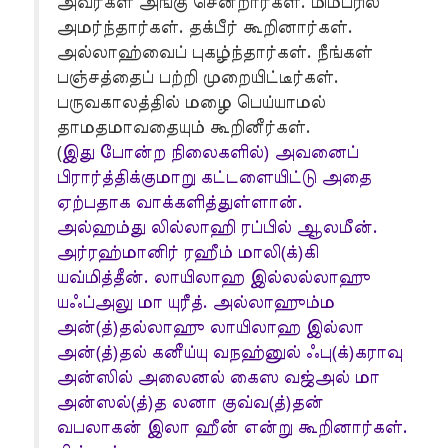
அவர்கள் அங்கு சென்றார்கள். மிம்பரில்
அமர்ந்தார்கள். தக்பீர் கூறினார்கள்.
அல்லாஹ்வைப் புகழ்ந்தார்கள். நீங்கள்
பஞ்சத்தைப் பற்றி முறையிட்டீர்கள்.
பருவகாலத்தில் மழை பெய்யாமல்
தாமதமாவதையும் கூறினீர்கள்.
(
இது போன்ற நிலைகளில்) அவனைப்
பிரார்த்திக்குமாறு கட்டளையிட்டு அதை
ஏற்பதாக வாக்களித்துள்ளான்.
அல்ஹம்து லில்லாஹி ரப்பில் ஆலமீன்.
அர்ரஹ்மானிர் ரஹீம் மாலி(க்)கி
யவ்மித்தீன். லாயிலாஹ இல்லல்லாஹு
யஃப்அலு மா யுரீத். அல்லாஹும்ம
அன்(த்)தல்லாஹு லாயிலாஹ இல்லா
அன்(த்)தல் கனீய்யு வநஹ்னுல் ஃபு(க்)கராவு
அன்ஸில் அலைனல் கைஸ வஜ்அல் மா
அன்ஸல்(த்)த லனா குவ்வ(த்)தன்
வபலாகன் இலா ஹீன் என்று கூறினார்கள்.