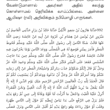
வேண்டுமானால் அவர்கள் அதில் கலந்து
கொள்ளாமல் தெரிவிக்க வாய்ப்பில்லை. அன்னை
ஆயிஷா (ரலி) அறிவிக்கும் நபிமொழி பாருங்கள்.
حَدَّثَنَا هَارُونُ بْنُ سَعِيدٍ الْأَيْلِيُّ حَدَّثَنَا خَالِدُ بْنُ نِزَارٍ حَدَّثَنِي الْقَاسِمُ بْنُ
992
مَبْرُورٍ عَنْ يُونُسَ عَنْ هِشَامِ بْنِ عُرْوَةَ عَنْ أَبِيهِ عَنْ عَائِشَةَ رَضِيَ اللَّهُ
عَنْهَا قَالَتْ شَكَا النَّاسُ إِلَى رَسُولِ اللَّهِ صَلَّى اللَّهُ عَلَيْهِ وَسَلَّمَ قُحُوطَ
الْمَطَرِ فَأَمَرَ بِمِنْبَرٍ فَوُضِعَ لَهُ فِي الْمُصَلَّى وَوَعَدَ النَّاسَ يَوْمًا يَخْرُجُونَ فِيهِ
قَالَتْ عَائِشَةُ فَخَرَجَ رَسُولُ اللَّهِ صَلَّى اللَّهُ عَلَيْهِ وَسَلَّمَ حِينَ بَدَا حَاجِبُ
الشَّمْسِ فَقَعَدَ عَلَى الْمِنْبَرِ فَكَبَّرَ صَلَّى اللَّهُ عَلَيْهِ وَسَلَّمَ وَحَمِدَ اللَّهَ عَزَّ
وَجَلَّ ثُمَّ قَالَ إِنَّكُمْ شَكَوْتُمْ جَدْبَ دِيَارِكُمْ وَاسْتِئْخَارَ الْمَطَرِ عَنْ إِبَّانِ زَمَانِهِ
عَنْكُمْ وَقَدْ أَمَرَكُمْ اللَّهُ عَزَّ وَجَلَّ أَنْ تَدْعُوهُ وَوَعَدَكُمْ أَنْ يَسْتَجِيبَ لَكُمْ ثُمَّ
قَالَ الْحَمْدُ لِلَّهِ رَبِّ الْعَالَمِينَ الرَّحْمَنِ الرَّحِيمِ مَلِكِ يَوْمِ الدِّينِ لَا إِلَهَ إِلَّا
اللَّهُ يَفْعَلُ مَا يُرِيدُ اللَّهُمَّ أَنْتَ اللَّهُ لَا إِلَهَ إِلَّا أَنْتَ الْغَنِيُّ وَنَحْنُ الْفُقَرَاءُ
أَنْزِلْ عَلَيْنَا الْغَيْثَ وَاجْعَلْ مَا أَنْزَلْتَ لَنَا قُوَّةً وَبَلَاغًا إِلَى حِينٍ ثُمَّ رَفَعَ يَدَيْهِ
فَلَمْ يَزَلْ فِي الرَّفْعِ حَتَّى بَدَا بَيَاضُ إِبِطَيْهِ ثُمَّ حَوَّلَ إِلَى النَّاسِ ظَهْرَهُ
وَقَلَبَ أَوْ حَوَّلَ رِدَاءَهُ وَهُوَ رَافِعٌ يَدَيْهِ ثُمَّ أَقْبَلَ عَلَى النَّاسِ وَنَزَلَ فَصَلَّى