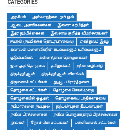
CATEGORIES
அரசியல்
அல்லாஹ்வை நம்புதல்
ஆடை அணிகலன்கள்
இணை கற்பித்தல்
இதர நம்பிக்கைகள்
இஸ்லாம் குறித்த விமர்சனங்கள்
ஈமான் (நம்பிக்கை தொடர்பானவை)
ஏகத்துவம் இதழ்
கணவன் மனைவியரின் கடமைகளும் உரிமைகளும்
குடும்பவியல்
சுன்னத்தான தொழுகைகள்
ஜமாஅத் தொழுகை
தமிழாக்கம்
தர்கா வழிபாடு
திருக்குர்ஆன்
திருக்குர்ஆன் விளக்கம்
திருமணச் சட்டங்கள்
துஆ - பிரார்த்தனை
தொழுகை சட்டங்கள்
தொழுகை செயல்முறை
தொழுகையில் ஓதுதல்
தொழுகையை பாதிக்காதவை
நபிமார்களை நம்புதல்
நற்பண்புகள் தீயபண்புகள்
நவீன பிரச்சனைகள்
நவீன பொருளாதாரப் பிரச்சனைகள்
நூல்கள்
நோன்பின் சட்டங்கள்
பள்ளிவாசல் சட்டங்கள்