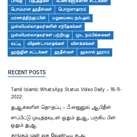
பாங்கு
பித்அத்கள்
பெண்களுக்கான சட்டங்கள்
பொய்யான ஹதீஸ்கள்
பொருளாதாரம்
மரணத்திற்குப்பின்
மறுமையை நம்புதல்
முஸ்லிமல்லாதவர்களின் சந்தேகங்கள்
முஸ்லிமல்லாதவர்கள் பற்றியது
மூட நம்பிக்கைகள்
வட்டி
விதண்டாவாதங்கள்
விளக்கங்கள்
ஹஜ்ஜின் சட்டங்கள்
ஹதீஸ்கள்
ஹலால் ஹராம்
RECENT POSTS
Tamil Islamic WhatsApp Status Video Daily – 18-11-
2022
துஆக்களின் தொகுப்பு – பீ.ஜைனுல் ஆபிதீன்
சாப்பிட்டு முடித்தவுடன் ஓதும் துஆ, பருகிய பின்
ஓதும் துஆ
தூங்கும் முன் ஓத வேண்டிய துஆ