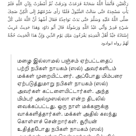
رَكْعَتَيْنِ فَأَنْشَأَ اللَّهُ سَحَابَةً فَرَعَدَتْ وَبَرَقَتْ ثُمَّ أَمْطَرَتْ بِإِذْنِ اللَّهِ فَلَمْ
يَأْتِ مَسْجِدَهُ حَتَّى سَالَتْ السُّيُولُ فَلَمَّا رَأَى سُرْعَتَهُمْ إِلَى الْكِنِّ ضَحِكَ
صَلَّى اللَّهُ عَلَيْهِ وَسَلَّمَ حَتَّى بَدَتْ نَوَاجِذُهُ فَقَالَ أَشْهَدُ أَنَّ اللَّهَ عَلَى كُلِّ
شَيْءٍ قَدِيرٌ وَأَنِّي عَبْدُ اللَّهِ وَرَسُولُهُ قَالَ أَبُو دَاوُد وَهَذَا حَدِيثٌ غَرِيبٌ
إِسْنَادُهُ جَيِّدٌ أَهْلُ الْمَدِينَةِ يَقْرَءُونَ مَلِكِ يَوْمِ الدِّينِ وَإِنَّ هَذَا الْحَدِيثَ حُجَّةٌ
لَهُمْ رواه ابوادود
மழை இல்லாமல் பஞ்சம் ஏற்பட்டதைப்
பற்றி நபிகள் நாயகம் (ஸல்) அவர்களிடம்
மக்கள் முறையிட்டனர். அப்போது மிம்பரை
ஏற்படுத்துமாறு நபிகள் நாயகம் (ஸல்)
அவர்கள் கட்டளையிட்டார்கள். அந்த
மிம்பர் அல்முஸல்லா என்ற திடலில்
வைக்கப்பட்டது. ஒரு நாள் மக்களுக்கு
வாக்களித்தார்கள். மக்கள் அதில் கலந்து
கொள்ளச் சென்றார்கள். சூரியன்
உதித்தபோது நபிகள் நாயகம் (ஸல்)