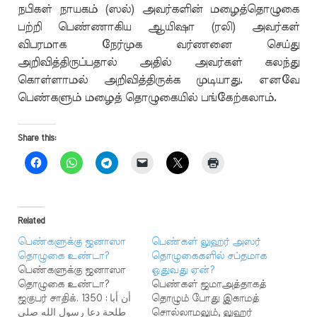
நபிகள் நாயகம் (ஸல்) அவர்களின் மழைத்தொழுகை
பற்றி பெண்ணாகிய ஆயிஷா (ரலி) அவர்கள்
விபரமாக நேர்முக வர்ணனை செய்து
அறிவித்திருப்பதால் அதில் அவர்கள் கலந்து
கொள்ளாமல் அறிவித்திருக்க முடியாது. எனவே
பெண்களும் மழைத் தொழுகையில் பங்கேற்கலாம்.
Share this:
Related
பெண்களுக்கு ஜனாஸா
பெண்கள் லுஹர் அஸர்
தொழுகை உண்டா?
தொழுகைகளில் சப்தமாக
பெண்களுக்கு ஜனாஸா
ஓதுவது ஏன்?
தொழுகை உண்டா?
பெண்கள் ஜமாஅத்தாகத்
ஜகுபர் சாதிக். 1350 : أن أبا
தொழும் போது இகாமத்
طلحة دعا رسول الله صلى
சொல்லாமலும், லுஹர்