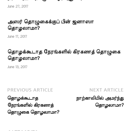
வீட்டில் தொழலாமா? ஏ.
ஸபுருன்னிஸா, நாகூர்
June 27, 2017
பதில் : ஜமாஅத்
தொழுகையில் கலந்து
அஸர் தொழுகைக்குப் பின் ஜனாஸா
கொள்வது ஆண்களுக்கு
தொழலாமா?
மட்டும் தான் கட்டாயம்.
பெண்களுக்கு
June 17, 2017
கட்டாயமில்லை.
பெண்கள் பள்ளிக்கு…
தொழக்கூடாத நேரங்களில் கிரகணத் தொழுகை
தொழலாமா?
June 13, 2017
PREVIOUS ARTICLE
NEXT ARTICLE
தொழக்கூடாத
நாற்காலியில் அமர்ந்து
நேரங்களில் கிரகணத்
தொழலாமா?
தொழுகை தொழலாமா?