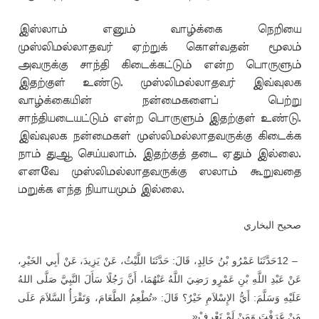
இஸ்லாம் எனும் வாழ்க்கை நெறியை
முஸ்லிமல்லாதவர் ஏற்றுக் கொள்வதன் மூலம்
அவருக்கு சாந்தி கிடைக்கட்டும் என்ற பொருளும்
இதற்குள் உண்டு. முஸ்லிமல்லாதவர் இவ்வுலக
வாழ்க்கையின் நன்மைகளைப் பெற்று
சாந்தியடையட்டும் என்ற பொருளும் இதற்குள் உண்டு.
இவ்வுலக நன்மைகள் முஸ்லிமல்லாதவருக்கு கிடைக்க
நாம் துஆ செய்யலாம். இதற்குத் தடை ஏதும் இல்லை.
எனவே முஸ்லிமல்லாதவருக்கு ஸலாம் கூறுவதை
மறுக்க எந்த நியாயமும் இல்லை.
صحيح البخاري
حَدَّثَنَا عَمْرُو بْنُ خَالِدٍ، قَالَ: حَدَّثَنَا اللَّيْثُ، عَنْ يَزِيدَ، عَنْ أَبِي الخَيْرِ،
12 –
عَنْ عَبْدِ اللَّهِ بْنِ عَمْرٍو رَضِيَ اللَّهُ عَنْهُمَا، أَنَّ رَجُلًا سَأَلَ النَّبِيَّ صَلَّى اللهُ
عَلَيْهِ وَسَلَّمَ: أَيُّ الإِسْلاَمِ خَيْرٌ؟ قَالَ: «تُطْعِمُ الطَّعَامَ، وَتَقْرَأُ السَّلاَمَ عَلَى
»
مَنْ عَرَفْتَ وَمَنْ لَمْ تَعْرِفْ