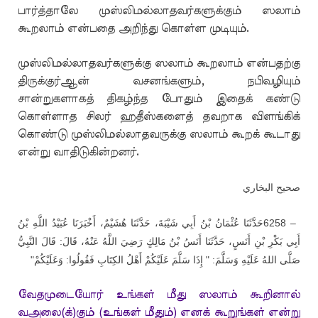
பார்த்தாலே முஸ்லிமல்லாதவர்களுக்கும் ஸலாம்
கூறலாம் என்பதை அறிந்து கொள்ள முடியும்.
முஸ்லிமல்லாதவர்களுக்கு ஸலாம் கூறலாம் என்பதற்கு
திருக்குர்ஆன் வசனங்களும், நபிவழியும்
சான்றுகளாகத் திகழ்ந்த போதும் இதைக் கண்டு
கொள்ளாத சிலர் ஹதீஸ்களைத் தவறாக விளங்கிக்
கொண்டு முஸ்லிமல்லாதவருக்கு ஸலாம் கூறக் கூடாது
என்று வாதிடுகின்றனர்.
صحيح البخاري
حَدَّثَنَا عُثْمَانُ بْنُ أَبِي شَيْبَةَ، حَدَّثَنَا هُشَيْمٌ، أَخْبَرَنَا عُبَيْدُ اللَّهِ بْنُ
6258 –
أَبِي بَكْرِ بْنِ أَنَسٍ، حَدَّثَنَا أَنَسُ بْنُ مَالِكٍ رَضِيَ اللَّهُ عَنْهُ، قَالَ: قَالَ النَّبِيُّ
"
صَلَّى اللهُ عَلَيْهِ وَسَلَّمَ: " إِذَا سَلَّمَ عَلَيْكُمْ أَهْلُ الكِتَابِ فَقُولُوا: وَعَلَيْكُمْ
வேதமுடையோர் உங்கள் மீது ஸலாம் கூறினால்
வஅலை(க்)கும் (உங்கள் மீதும்) எனக் கூறுங்கள் என்று