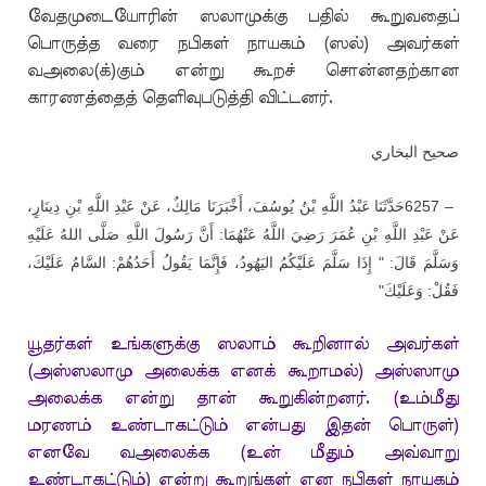
வேதமுடையோரின் ஸலாமுக்கு பதில் கூறுவதைப்
பொருத்த வரை நபிகள் நாயகம் (ஸல்) அவர்கள்
வஅலை(க்)கும் என்று கூறச் சொன்னதற்கான
காரணத்தைத் தெளிவுபடுத்தி விட்டனர்.
صحيح البخاري
حَدَّثَنَا عَبْدُ اللَّهِ بْنُ يُوسُفَ، أَخْبَرَنَا مَالِكٌ، عَنْ عَبْدِ اللَّهِ بْنِ دِينَارٍ،
6257 –
عَنْ عَبْدِ اللَّهِ بْنِ عُمَرَ رَضِيَ اللَّهُ عَنْهُمَا: أَنَّ رَسُولَ اللَّهِ صَلَّى اللهُ عَلَيْهِ
وَسَلَّمَ قَالَ: " إِذَا سَلَّمَ عَلَيْكُمُ اليَهُودُ، فَإِنَّمَا يَقُولُ أَحَدُهُمْ: السَّامُ عَلَيْكَ،
"
فَقُلْ: وَعَلَيْكَ
யூதர்கள் உங்களுக்கு ஸலாம் கூறினால் அவர்கள்
(அஸ்ஸலாமு அலைக்க எனக் கூறாமல்) அஸ்ஸாமு
அலைக்க என்று தான் கூறுகின்றனர். (உம்மீது
மரணம் உண்டாகட்டும் என்பது இதன் பொருள்)
எனவே வஅலைக்க (உன் மீதும் அவ்வாறு
உண்டாகட்டும்) என்று கூறுங்கள் என நபிகள் நாயகம்