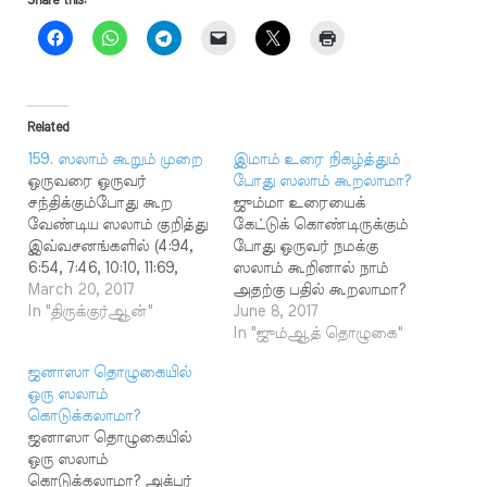
Share this:
Related
159. ஸலாம் கூறும் முறை
இமாம் உரை நிகழ்த்தும்
ஒருவரை ஒருவர்
போது ஸலாம் கூறலாமா?
சந்திக்கும்போது கூற
ஜும்மா உரையைக்
வேண்டிய ஸலாம் குறித்து
கேட்டுக் கொண்டிருக்கும்
இவ்வசனங்களில் (4:94,
போது ஒருவர் நமக்கு
6:54, 7:46, 10:10, 11:69,
ஸலாம் கூறினால் நாம்
13:24, 14:23, 15:52, 16:32,
March 20, 2017
அதற்கு பதில் கூறலாமா?
19:33, 19:47, 19:62, 24:27,
In "திருக்குர்ஆன்"
ஆர்.என் பதில் : 883حَدَّثَنَا
June 8, 2017
24:61, 25:63, 25:75, 27:59,
آدَمُ قَالَ حَدَّثَنَا ابْنُ أَبِي ذِئْبٍ
In "ஜும்ஆத் தொழுகை"
28:55, 33:44, 33:56,
عَنْ سَعِيدٍ الْمَقْبُرِيِّ قَالَ
ஜனாஸா தொழுகையில்
36:58, 37:79, 37:109,
أَخْبَرَنِي أَبِي عَنْ ابْنِ وَدِيعَةَ
ஒரு ஸலாம்
37:120, 37:130, 37:181,
عَنْ سَلْمَانَ الْفَارِسِيِّ قَالَ قَالَ
கொடுக்கலாமா?
39:73, 43:89, 51:25, 56:26,
النَّبِيُّ صَلَّى اللَّهُ عَلَيْهِ وَسَلَّمَ لَا
ஜனாஸா தொழுகையில்
56:91, 97:5)
يَغْتَسِلُ رَجُلٌ يَوْمَ الْجُمُعَةِ
ஒரு ஸலாம்
கூறப்படுகின்றன.
وَيَتَطَهَّرُ مَا اسْتَطَاعَ…
கொடுக்கலாமா? அக்பர்
முஸ்லிம்கள் ஒருவரை