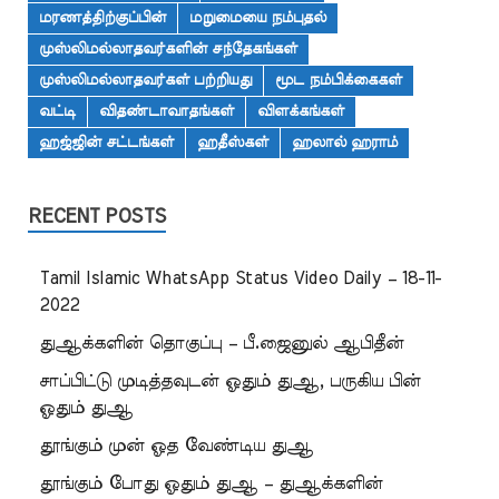
மரணத்திற்குப்பின்
மறுமையை நம்புதல்
முஸ்லிமல்லாதவர்களின் சந்தேகங்கள்
முஸ்லிமல்லாதவர்கள் பற்றியது
மூட நம்பிக்கைகள்
வட்டி
விதண்டாவாதங்கள்
விளக்கங்கள்
ஹஜ்ஜின் சட்டங்கள்
ஹதீஸ்கள்
ஹலால் ஹராம்
RECENT POSTS
Tamil Islamic WhatsApp Status Video Daily – 18-11-
2022
துஆக்களின் தொகுப்பு – பீ.ஜைனுல் ஆபிதீன்
சாப்பிட்டு முடித்தவுடன் ஓதும் துஆ, பருகிய பின்
ஓதும் துஆ
தூங்கும் முன் ஓத வேண்டிய துஆ
தூங்கும் போது ஓதும் துஆ – துஆக்களின்