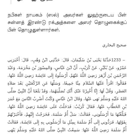
நபிகள் நாயகம் (ஸல்) அவர்கள் லுஹ்ருடைய பின்
சுன்னத் இரண்டு ரக்அத்களை அஸர் தொழுகைக்குப்
பின் தொழுதுள்ளார்கள்.
صحيح البخاري
حَدَّثَنَا يَحْيَى بْنُ سُلَيْمَانَ، قَالَ: حَدَّثَنِي ابْنُ وَهْبٍ، قَالَ: أَخْبَرَنِي
1233 –
عَمْرٌو، عَنْ بُكَيْرٍ، عَنْ كُرَيْبٍ، أَنَّ ابْنَ عَبَّاسٍ، وَالمِسْوَرَ بْنَ مَخْرَمَةَ، وَعَبْدَ
الرَّحْمَنِ بْنَ أَزْهَرَ رَضِيَ اللَّهُ عَنْهُمْ، أَرْسَلُوهُ إِلَى عَائِشَةَ رَضِيَ اللَّهُ عَنْهَا،
فَقَالُوا: اقْرَأْ عَلَيْهَا السَّلاَمَ مِنَّا جَمِيعًا، وَسَلْهَا عَنِ الرَّكْعَتَيْنِ بَعْدَ صَلاَةِ
العَصْرِ، وَقُلْ لَهَا: إِنَّا أُخْبِرْنَا عَنْكِ أَنَّكِ تُصَلِّينَهُمَا، وَقَدْ بَلَغَنَا أَنَّ النَّبِيَّ صَلَّى
اللهُ عَلَيْهِ وَسَلَّمَ نَهَى عَنْهَا، وَقَالَ ابْنُ عَبَّاسٍ وَكُنْتُ أَضْرِبُ النَّاسَ مَعَ عُمَرَ
بْنِ الخَطَّابِ عَنْهَا، فَقَالَ كُرَيْبٌ: فَدَخَلْتُ عَلَى عَائِشَةَ رَضِيَ اللَّهُ عَنْهَا،
فَبَلَّغْتُهَا مَا أَرْسَلُونِي، فَقَالَتْ: سَلْ أُمَّ سَلَمَةَ، فَخَرَجْتُ إِلَيْهِمْ، فَأَخْبَرْتُهُمْ
بِقَوْلِهَا، فَرَدُّونِي إِلَى أُمِّ سَلَمَةَ بِمِثْلِ مَا أَرْسَلُونِي بِهِ إِلَى عَائِشَةَ، فَقَالَتْ
أُمُّ سَلَمَةَ رَضِيَ اللَّهُ عَنْهَا: سَمِعْتُ النَّبِيَّ صَلَّى اللهُ عَلَيْهِ وَسَلَّمَ يَنْهَى