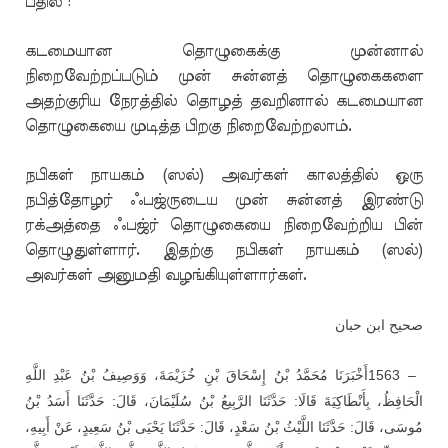
பதில் :
கடமையான தொழுகைக்கு முன்னால்
நிறைவேற்றப்படும் முன் சுன்னத் தொழுகைகளை
அதற்குரிய நேரத்தில் தொழத் தவறினால் கடமையான
தொழுகையை முடித்த பிறகு நிறைவேற்றலாம்.
நபிகள் நாயகம் (ஸல்) அவர்கள் காலத்தில் ஒரு
நபித்தோழர் ஃபஜ்ருடைய முன் சுன்னத் இரண்டு
ரக்அத்தை ஃபஜ்ர் தொழுகையை நிறைவேற்றிய பின்
தொழுதுள்ளார். இதற்கு நபிகள் நாயகம் (ஸல்)
அவர்கள் அனுமதி வழங்கியுள்ளார்கள்.
صحيح ابن حبان
أَخْبَرَنَا مُحَمَّدُ بْنُ إِسْحَاقَ بْنِ خُزَيْمَةَ، وَوَصِيفُ بْنُ عَبْدِ اللَّهِ
1563 –
الْحَافِظُ، بِأَنْطَاكِيَةَ قَالَا: حَدَّثَنَا الرَّبِيعُ بْنُ سُلَيْمَانَ، قَالَ: حَدَّثَنَا أَسَدُ بْنُ
مُوسَى، قَالَ: حَدَّثَنَا اللَّيْثُ بْنُ سَعْدٍ، قَالَ: حَدَّثَنَا يَحْيَى بْنُ سَعِيدٍ، عَنْ أَبِيهِ،