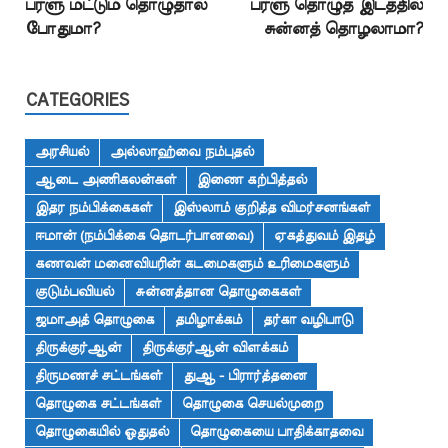
பர்ளு மட்டும் தொழுதால்
பர்ளு தொழுத இடத்தில்
போதுமா?
சுன்னத் தொழலாமா?
CATEGORIES
அரசியல்
அல்லாஹ்வை நம்புதல்
ஆடை அணிகலன்கள்
இணை கற்பித்தல்
இதர நம்பிக்கைகள்
இஸ்லாம் குறித்த விமர்சனங்கள்
ஈமான் (நம்பிக்கை தொடர்பானவை)
ஏகத்துவம் இதழ்
கணவன் மனைவியரின் கடமைகளும் உரிமைகளும்
குடும்பவியல்
சுன்னத்தான தொழுகைகள்
ஜமாஅத் தொழுகை
தமிழாக்கம்
தர்கா வழிபாடு
திருக்குர்ஆன்
திருக்குர்ஆன் விளக்கம்
திருமணச் சட்டங்கள்
துஆ - பிரார்த்தனை
தொழுகை சட்டங்கள்
தொழுகை செயல்முறை
தொழுகையில் ஓதுதல்
தொழுகையை பாதிக்காதவை