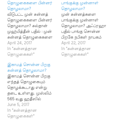
தொழுகைகளை பின்னர்
பாங்குக்கு முன்னாள்
தொழலாமா?
தொழலாமா?
விடுபட்ட முன் சுன்னத்
முன் சுன்னத்களை
தொழுகைகளை பின்னர்
பாங்குக்கு முன்னாள்
தொழலாமா? சுல்தான்
தொழலாமா? அஃப்ரஹா
முஹ்யித்தீன் பதில் : முன்
பதில் பாங்கு சொன்ன
சுன்னத் தொழுகைகளை
பிறகே நபிகள் நாயகம்
அதற்குரிய நேரத்தில்
April 24, 2017
(ஸல்) அவர்கள் முன்
April 22, 2017
தொழத் தவறினால்
In "சுன்னத்தான
சுன்னத் தொழுதுள்ளனர்
In "சுன்னத்தான
கடமையான
தொழுகைகள்"
என்பதற்கு ஹதீஸ்களில்
தொழுகைகள்"
தொழுகையை முடித்த
ஆதாரம் உள்ளது. صحيح
இகாமத் சொன்ன பிறகு
பிறகு நிறைவேற்றலாம்.
البخاري 626 - حَدَّثَنَا أَبُو
சுன்னத் தொழலாமா?
நபிகள் நாயகம் (ஸல்)
اليَمَانِ، قَالَ: أَخْبَرَنَا شُعَيْبٌ،
இகாமத் சொன்ன பிறகு
அவர்கள் காலத்தில் ஒரு
عَنِ الزُّهْرِيِّ، قَالَ: أَخْبَرَنِي
எந்தத் தொழுகையும்
நபித்தோழர் ஃபஜ்ருடைய
عُرْوَةُ بْنُ الزُّبَيْرِ، أَنَّ عَائِشَةَ،
தொழக்கூடாது என்று
முன் சுன்னத் இரண்டு
قَالَتْ: «كَانَ رَسُولُ اللَّهِ صَلَّى
தடை உள்ளது. முஸ்லிம்
ரக்அத்தை ஃபஜ்ர்
اللهُ عَلَيْهِ وَسَلَّمَ إِذَا سَكَتَ…
565 வது ஹதீஸில்
தொழுகையை
இகாமத் சொல்லப்பட்ட
June 5, 2017
நிறைவேற்றிய பின்
போது நபிகள் நாயகம்
In "சுன்னத்தான
தொழுதுள்ளார். இதற்கு
(ஸல்) அவர்கள் ஒரு
தொழுகைகள்"
நபிகள் நாயகம் (ஸல்)
மனிதரிடம் பேசிக்
அவர்கள் அனுமதி
கொண்டிருந்தார்கள்