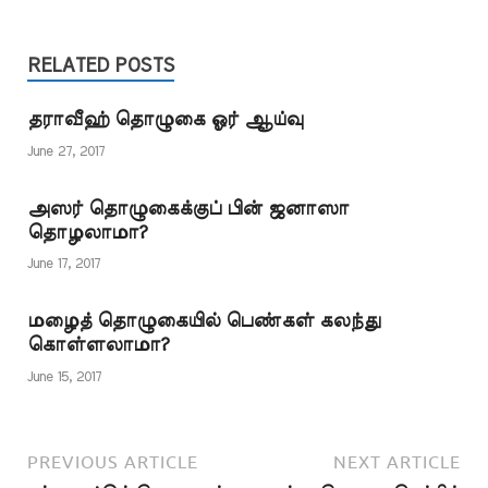
வழங்கியுள்ளார்கள். صحيح
என்ற செய்தி இடம்
ابن حبان 1563-…
பெற்றுள்ளது. இந்த
அடிப்படையில் சுப்ஹு
RELATED POSTS
தொழுகை நடந்து
கொண்டிருக்கும் போது
தராவீஹ் தொழுகை ஓர் ஆய்வு
முன் சுன்னத்தைத்
தொழுது விட்டு
June 27, 2017
ஜமாஅத்தில் சேர்ந்து
கொள்ளலாமா? பதில் :
அஸர் தொழுகைக்குப் பின் ஜனாஸா
நீங்கள் சுட்டிக்காட்டும்
தொழலாமா?
இரு ஹதீஸ்கள்
இவைதான். صحيح…
June 17, 2017
மழைத் தொழுகையில் பெண்கள் கலந்து
கொள்ளலாமா?
June 15, 2017
PREVIOUS ARTICLE
NEXT ARTICLE