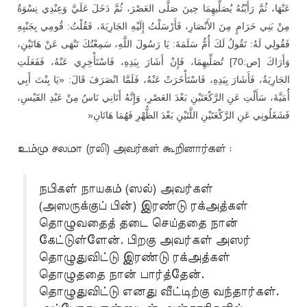
عَنْهَا، ثُمَّ رَأَيْتُهُ يُصَلِّيهِمَا حِينَ صَلَّى العَصْرَ، ثُمَّ دَخَلَ عَلَيَّ وَعِنْدِي نِسْوَةٌ
مِنْ بَنِي حَرَامٍ مِنَ الأَنْصَارِ، فَأَرْسَلْتُ إِلَيْهِ الجَارِيَةَ، فَقُلْتُ: قُومِي بِجَنْبِهِ
فَقُولِي لَهُ: تَقُولُ لَكَ أُمُّ سَلَمَةَ: يَا رَسُولَ اللَّهِ، سَمِعْتُكَ تَنْهَى عَنْ هَاتَيْنِ،
وَأَرَاكَ [ص:70] تُصَلِّيهِمَا، فَإِنْ أَشَارَ بِيَدِهِ، فَاسْتَأْخِرِي عَنْهُ، فَفَعَلَتِ
الجَارِيَةُ، فَأَشَارَ بِيَدِهِ، فَاسْتَأْخَرَتْ عَنْهُ، فَلَمَّا انْصَرَفَ قَالَ: «يَا بِنْتَ أَبِي
أُمَيَّةَ، سَأَلْتِ عَنِ الرَّكْعَتَيْنِ بَعْدَ العَصْرِ، وَإِنَّهُ أَتَانِي نَاسٌ مِنْ عَبْدِ القَيْسِ،
»
فَشَغَلُونِي عَنِ الرَّكْعَتَيْنِ اللَّتَيْنِ بَعْدَ الظُّهْرِ فَهُمَا هَاتَانِ
உம்மு சலமா (ரலி) அவர்கள் கூறினார்கள் :
நபிகள் நாயகம் (ஸல்) அவர்கள்
(அஸருக்குப் பின்) இரண்டு ரக்அத்கள்
தொழுவதைத் தடை செய்ததை நான்
கேட்டுள்ளேன். பிறகு அவர்கள் அஸர்
தொழுதுவிட்டு இரண்டு ரக்அத்கள்
தொழுததை நான் பார்த்தேன்.
தொழுதுவிட்டு எனது வீட்டிற்கு வந்தார்கள்.