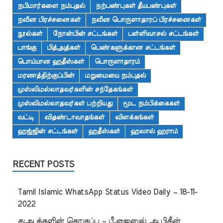
நபிமார்களை நம்புதல்
நற்பண்புகள் தீயபண்புகள்
நவீன பிரச்சனைகள்
நவீன பொருளாதாரப் பிரச்சனைகள்
நூல்கள்
நோன்பின் சட்டங்கள்
பள்ளிவாசல் சட்டங்கள்
பாங்கு
பித்அத்கள்
பெண்களுக்கான சட்டங்கள்
பொய்யான ஹதீஸ்கள்
பொருளாதாரம்
மரணத்திற்குப்பின்
மறுமையை நம்புதல்
முஸ்லிமல்லாதவர்களின் சந்தேகங்கள்
முஸ்லிமல்லாதவர்கள் பற்றியது
மூட நம்பிக்கைகள்
வட்டி
விதண்டாவாதங்கள்
விளக்கங்கள்
ஹஜ்ஜின் சட்டங்கள்
ஹதீஸ்கள்
ஹலால் ஹராம்
RECENT POSTS
Tamil Islamic WhatsApp Status Video Daily – 18-11-
2022
துஆக்களின் தொகுப்பு – பீ.ஜைனுல் ஆபிதீன்