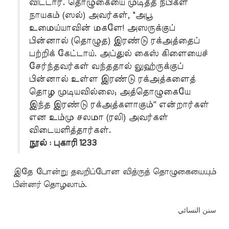
விட்டார். தொழுகையை முடித்த நபிகள்
நாயகம் (ஸல்) அவர்கள், "அபூ
உமைய்யாவின் மகளே! அஸருக்குப்
பின்னால் (தொழுத) இரண்டு ரக்அத்தைப்
பற்றிக் கேட்டாய். அப்துல் கைஸ் கிளையைச்
சேர்ந்தவர்கள் வந்ததால் லுஹ்ருக்குப்
பின்னால் உள்ள இரண்டு ரக்அத்களைத்
தொழ முடியவில்லை; அத்தொழுகையே
இந்த இரண்டு ரக்அத்களாகும்'' என்றார்கள்
என உம்மு சலமா (ரலி) அவர்கள்
விடையளித்தார்கள்.
நூல் : புகாரி 1233
இதே போன்று தவறிப்போன வித்ருத் தொழுகையையும்
பின்னர் தொழலாம்.
سنن النسائي