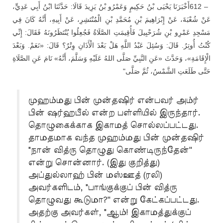
أَخْبَرَنَا يَحْيَى بْنُ حَكِيمٍ وَعَمْرُو بْنُ يَزِيدَ قَالَا: حَدَّثَنَا ابْنُ أَبِي عَدِيٍّ،
612 –
عَنْ شُعْبَةَ، عَنْ إِبْرَاهِيمَ بْنِ مُحَمَّدِ بْنِ الْمُنْتَشِرِ، عَنْ أَبِيهِ، أَنَّهُ كَانَ فِي
مَسْجِدِ عَمْرِو بْنِ شُرَحْبِيلَ فَأُقِيمَتِ الصَّلَاةُ فَجُعِلُوا يُنْتَظَرُونَهُ فَقَالَ: إِنِّي
كُنْتُ أُوتِرُ. قَالَ: وَسُئِلَ عَبْدُ اللَّهِ هَلْ بَعْدَ الْأَذَانِ وِتْرٌ؟ قَالَ: «نَعَمْ. وَبَعْدَ
الْإِقَامَةِ»، وَحَدَّثَ «عَنِ النَّبِيِّ صَلَّى اللهُ عَلَيْهِ وَسَلَّمَ، أَنَّهُ» نَامَ عَنِ الصَّلَاةِ
"
حَتَّى طَلَعَتِ الشَّمْسُ، ثُمَّ صَلَّى
முஹம்மது பின் முன்தஷிர் என்பவர் அம்ர்
பின் ஷர்ஹபீல் என்ற பள்ளியில் இருந்தார்.
தொழுகைக்காக இகாமத் சொல்லப்பட்டது.
தாமதமாக வந்த முஹம்மது பின் முன்தஷிர்
"நான் வித்ரு தொழுது கொண்டிருந்தேன்''
என்று சொன்னார். (இது குறித்து)
அப்துல்லாஹ் பின் மஸ்ஊத் (ரலி)
அவர்களிடம், "பாங்குக்குப் பின் வித்ரு
தொழுவது கூடுமா?'' என்று கேட்கப்பட்டது.
அதற்கு அவர்கள், "ஆம்! இகாமத்துக்குப்