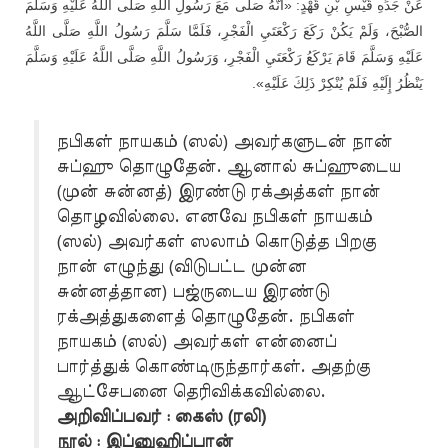
عَنْ جَدِّهِ قَيْسِ بْنِ قَهْدٍ: «أَنَّهُ صَلَّى مَعَ رَسُولِ اللَّهِ صَلَّى اللَّهُ عَلَيْهِ وَسَلَّمَ
الصُّبْحَ، وَلَمْ يَكُنْ رَكَعَ رَكْعَتَيِ الْفَجْرِ، فَلَمَّا سَلَّمَ رَسُولُ اللَّهِ صَلَّى اللَّهُ
عَلَيْهِ وَسَلَّمَ قَامَ يَرْكَعُ رَكْعَتَيِ الْفَجْرِ، وَرَسُولُ اللَّهِ صَلَّى اللَّهُ عَلَيْهِ وَسَلَّمَ
يَنْظُرُ إِلَيْهِ فَلَمْ يُنْكِرْ ذَلِكَ عَلَيْهِ».
நபிகள் நாயகம் (ஸல்) அவர்களுடன் நான்
சுப்ஹு தொழுதேன். ஆனால் சுப்ஹுடைய
(முன் சுன்னத்) இரண்டு ரக்அத்கள் நான்
தொழவில்லை. எனவே நபிகள் நாயகம்
(ஸல்) அவர்கள் ஸலாம் கொடுத்த பிறகு
நான் எழுந்து (விடுபட்ட முன்ன
சுன்னத்தான) பஜ்ருடைய இரண்டு
ரக்அத்துகளைத் தொழுதேன். நபிகள்
நாயகம் (ஸல்) அவர்கள் என்னைப்
பார்த்துக் கொண்டிருந்தார்கள். அதற்கு
ஆட்சேபனை தெரிவிக்கவில்லை.
அறிவிப்பவர் : கைஸ் (ரலி)
நூல் : இப்னுஹிப்பான்