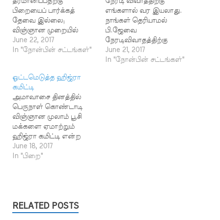
தீர்மானிப்பதற்கு
நேரடி விவாத்திற்கு
பிறையைப் பார்க்கத்
எங்களால் வர இயலாது.
தேவை இல்லை;
நாங்கள் தெரியாமல்
விஞ்ஞான முறையில்
பி.ஜேவை
கணித்துத் தான் முடிவு
June 22, 2017
நேரடிவிவாதத்திற்கு
செய்ய வேண்டும்; இது
In "நோன்பின் சட்டங்கள்"
அழைத்து விட்டோம் என
June 21, 2017
தான் குர்ஆன் ஹதீஸ்
பகிரங்கமாக இதன் மூலம்
In "நோன்பின் சட்டங்கள்"
அடிப்படையிலான முடிவு
அறிவித்து
ஓட்டமெடுத்த ஹிஜ்ரா
என்று ஹிஜ்ரா கமிட்டி
விடுகின்றோம். - Hijra
கமிட்டி
எனும் அமைப்பு
Committee (Yervadi) - 29
அமாவாசை தினத்தில்
பிரச்சாரம் செய்து
March, 2011 விவாதம்,
பெருநாள் கொண்டாடி
வருகிறது. மேலும் நம்மை
விவாதம் என்று சில
விஞ்ஞான முலாம் பூசி
விவாதத்துக்கும்
மாதங்களுக்கு முன்னர்
மக்களை ஏமாற்றும்
பகிரங்கமாக
கூக்குரல் இட்டவர்களின்
ஹிஜ்ரா கமிட்டி என்ற
அழைத்திருந்தனர். அந்த
இன்றைய அறிவிப்பை
கும்பல் தவ்ஹீத் ஜமாஅத்
June 18, 2017
அழைப்பை நாம் ஏற்றுக்
மேலே நாம்
எங்களுடன் விவாதம்
In "பிறை"
கொண்டவுடன் இவர்கள்
சுட்டிக்காட்டியுள்ளோம்.
நடத்த பயப்படுவது ஏன்?
விவாதம் செய்வதில்
முன்னர் இவர்கள்
என்று அப்பாவி மக்கள்
இருந்து பின் வாங்கி
என்னென்ன சவடால்கள்
மத்தியில் பேசுவதாக
விட்டனர். பகிரங்கமாக
விட்டார்கள், விவாதத்திற்கு
தகவல்கள் வருகின்றன.
இதை தங்கள் இணைய
பதில் கொடுத்து
ஆனால் இது
RELATED POSTS
தளத்திலும் பின்வருமாறு…
அவர்களிடம் முடிவைக்
அப்பட்டமான
கேட்ட போது…