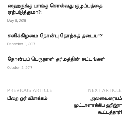
பொய்யாகும். தவ்ஹீத்
ஸஹருக்கு பாங்கு சொல்வது குழப்பத்தை
ஜமாஅத்துடன் நாங்கள்
ஏற்படுத்துமா?:
விவாதிக்கத் தயாராக
இல்லை என்று
May 9, 2018
பகிரங்கமாக அறிவித்து
ஓட்டம் எடுத்த கும்பல்
சனிக்கிழமை நோன்பு நோற்கத் தடையா?
தான் ஹிஜ்ரா கமிட்டி
என்பதை ஆதாரத்துடன்
December 11, 2017
இங்கே பதிவிடுகிறோம்.
அம்மாவாசையைத்
நோன்புப் பெருநாள் தர்மத்தின் சட்டங்கள்
தலைப்பிறை…
October 3, 2017
PREVIOUS ARTICLE
NEXT ARTICLE
பிறை ஓர் விளக்கம்
அனைவரையும்
முட்டாளாக்கிய ஹிஜ்ரா
கூட்டத்தார்!