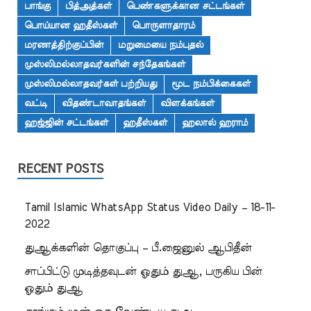
பாங்கு
பித்அத்கள்
பெண்களுக்கான சட்டங்கள்
பொய்யான ஹதீஸ்கள்
பொருளாதாரம்
மரணத்திற்குப்பின்
மறுமையை நம்புதல்
முஸ்லிமல்லாதவர்களின் சந்தேகங்கள்
முஸ்லிமல்லாதவர்கள் பற்றியது
மூட நம்பிக்கைகள்
வட்டி
விதண்டாவாதங்கள்
விளக்கங்கள்
ஹஜ்ஜின் சட்டங்கள்
ஹதீஸ்கள்
ஹலால் ஹராம்
RECENT POSTS
Tamil Islamic WhatsApp Status Video Daily – 18-11-
2022
துஆக்களின் தொகுப்பு – பீ.ஜைனுல் ஆபிதீன்
சாப்பிட்டு முடித்தவுடன் ஓதும் துஆ, பருகிய பின்
ஓதும் துஆ