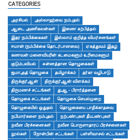
CATEGORIES
அரசியல்
அல்லாஹ்வை நம்புதல்
ஆடை அணிகலன்கள்
இணை கற்பித்தல்
இதர நம்பிக்கைகள்
இஸ்லாம் குறித்த விமர்சனங்கள்
ஈமான் (நம்பிக்கை தொடர்பானவை)
ஏகத்துவம் இதழ்
கணவன் மனைவியரின் கடமைகளும் உரிமைகளும்
குடும்பவியல்
சுன்னத்தான தொழுகைகள்
ஜமாஅத் தொழுகை
தமிழாக்கம்
தர்கா வழிபாடு
திருக்குர்ஆன்
திருக்குர்ஆன் விளக்கம்
திருமணச் சட்டங்கள்
துஆ - பிரார்த்தனை
தொழுகை சட்டங்கள்
தொழுகை செயல்முறை
தொழுகையில் ஓதுதல்
தொழுகையை பாதிக்காதவை
நபிமார்களை நம்புதல்
நற்பண்புகள் தீயபண்புகள்
நவீன பிரச்சனைகள்
நவீன பொருளாதாரப் பிரச்சனைகள்
நூல்கள்
நோன்பின் சட்டங்கள்
பள்ளிவாசல் சட்டங்கள்