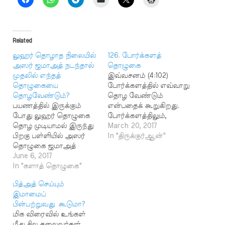
Related
லுஹர் தொழாத நிலையில்
126. போர்க்களத்
அஸர் ஜமாஅத் நடந்தால்
தொழுகை
முதலில் எந்தத்
இவ்வசனம் (4:102)
தொழுகையை
போர்க்களத்தில் எவ்வாறு
தொழவேண்டும்?
தொழ வேண்டும்
பயணத்தில் இருக்கும்
என்பதைக் கூறுகிறது.
போது லுஹர் தொழுகை
போர்க்களத்திலும்,
தொழ முடியாமல் இருந்து
எதிரிகள் தாக்கி
March 20, 2017
பிறகு பள்ளியில் அஸர்
விடுவார்கள் என்று
In "திருக்குர்ஆன்"
தொழுகை ஜமாஅத்
அச்சம் நிலவும்போதும்
நடைபெறும் போது
June 6, 2017
இமாம் இரண்டு ரக்அத்
ஜமாஅத்துடன் சேர்ந்து
In "களாத் தொழுகை"
கொண்ட தொழுகையை
அஸர் தொழ வேண்டுமா?
நடத்துவார். ஆனால்
பித்அத் செய்யும்
அல்லது லுஹரைத்
மக்கள் இரு அணியாகப்
இமாமைப்
தொழுத பிறகு தான்
பிரிந்து, ஒரு அணியினர்
பின்பற்றுவது கூடுமா?
அஸர் தொழ வேண்டுமா?
களத்தில் நிற்க வேண்டும்;
மிக விரைவில் உங்கள்
ஏ.ஆகிலா பானு, வடகால்
மற்றொரு அணியினர்
மீது சில தலைவர்கள்