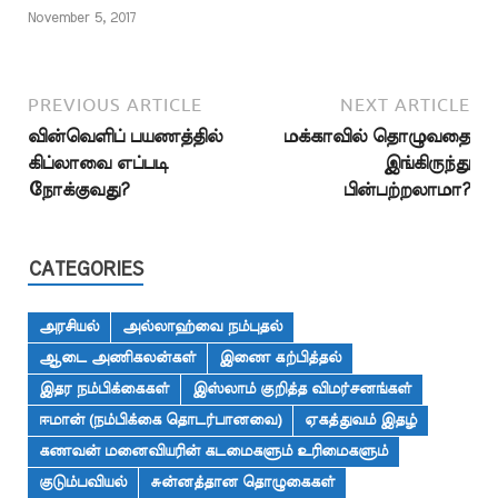
கட்டுப்படுதலும்
November 5, 2017
கிடையாது…
PREVIOUS ARTICLE
NEXT ARTICLE
வின்வெளிப் பயணத்தில்
மக்காவில் தொழுவதை
கிப்லாவை எப்படி
இங்கிருந்து
நோக்குவது?
பின்பற்றலாமா?
CATEGORIES
அரசியல்
அல்லாஹ்வை நம்புதல்
ஆடை அணிகலன்கள்
இணை கற்பித்தல்
இதர நம்பிக்கைகள்
இஸ்லாம் குறித்த விமர்சனங்கள்
ஈமான் (நம்பிக்கை தொடர்பானவை)
ஏகத்துவம் இதழ்
கணவன் மனைவியரின் கடமைகளும் உரிமைகளும்
குடும்பவியல்
சுன்னத்தான தொழுகைகள்