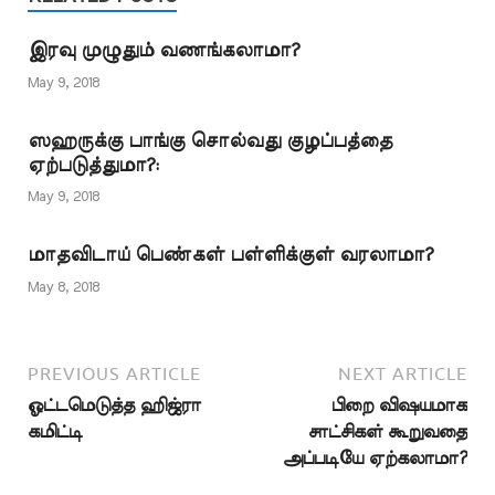
காரணமாக பிறை
சம்பளத்திற்காகப்
அதனால்வருட
தென்படாததால்
பிறையின் பெயரால்
ஆரம்பத்திலேயே,
இரவு முழுதும் வணங்கலாமா?
அல்லாஹ்வின் தூதர்
பிரிவினையை
நாட்காட்டி வெளியாகும்
(ஸல்) அவர்கள் காட்டித்
May 9, 2018
ஏற்படுத்தும்
போதே இந்தப்…
தந்த வழிமுறைப்படி 30
கூட்டத்தின்சாயம்
நோன்புகள்
வெளுத்துவிட்டதால்
ஸஹருக்கு பாங்கு சொல்வது குழப்பத்தை
பூர்த்தியாக்கப்பட்டு
அதைக் கண்டு…
ஏற்படுத்துமா?:
பெருநாள்
கொண்டாடப்பட்டது.
May 9, 2018
பிறை பார்க்கத்
தேவையில்லை; கணித்தல்
மாதவிடாய் பெண்கள் பள்ளிக்குள் வரலாமா?
அடிப்படையில் தான்
செயல்பட வேண்டும்…
May 8, 2018
PREVIOUS ARTICLE
NEXT ARTICLE
ஓட்டமெடுத்த ஹிஜ்ரா
பிறை விஷயமாக
கமிட்டி
சாட்சிகள் கூறுவதை
அப்படியே ஏற்கலாமா?