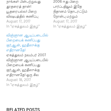
நாங்கள் பின்பற்றுவது
2006 ஈது பிறை
தூதரைத் தான்!
பார்ப்பதிலும் இதே
யூதரையல்ல! பிறை
நிதானம் தொடரட்டும்
விஷயத்தில் கணிப்பு
நோன்பு மற்றும்
என்ற பெயரில்
August 17, 2017
பெருநாட்கள்
August 17, 2017
கலாச்சாரத் திணிப்பு
In "ஏகத்துவம் இதழ்"
உலகெங்கிலும் ஒரே
In "ஏகத்துவம் இதழ்"
நடைபெறுவதைக்கண்டித்
நாளில் அமைவதில்லை.
விஞ்ஞான ஆடிப்படையில்
து, கடந்த அக்டோபர் மாத
ஒரு நாள்அல்லது
பிறையைக் கணிப்பது
இதழில் நாம் கட்டுரை
இருநாட்கள்
குர்ஆன், ஹதீஸுக்கு
வெளியிட்டிருந்தோம்.அல்
வித்தியாசத்தில் தான்
எதிரானதே!
லாஹ்வின்தூதர் (ஸல்)
அமைகின்றன. இதற்கு
ஏகத்துவம் நவம்பர் 2007
அவர்களின்
அடிப்படைக்காரணம்
விஞ்ஞான ஆடிப்படையில்
வழிகாட்டுதலுக்கு
இந்த நாட்கள் பிறையை
பிறையைக் கணிப்பது
மாற்றமாக, பிறையை
மையமாக வைத்துத்
குர்ஆன், ஹதீஸுக்கு
முன்கூட்டியே கணித்துத்
தீர்மானிக்கப் படுவதால்
எதிரானதே! ஒரு சில
தீர்மானிப்பவர்கள்
தான். உலகத்தில்
இடங்களைத் தவிர
August 18, 2017
தெளிவாக யூத, கிறித்தவ
முஸ்லிம்களைத் தவிர்த்து
இந்தியா முழுவதும் கடந்த
In "ஏகத்துவம் இதழ்"
கலாச்சாரத்தையேபின்பற்
மற்ற சமுதாய மக்களின்
14.10.07 அன்று நோன்புப்
றுகின்றார்கள் என்பதை
பண்டிகைகள்
பெருநாள்
குர்ஆன் ஹதீஸ்
மற்றும்திருவிழாக்கள்
கொண்டாடப்பட்டது.
ஆதாரங்களின்
சூரியக் கணக்கின்
ரமளானின் 30ஆம் இரவு
அடிப்படையில்விளக்கியிரு
அடிப்படையில்
மேக மூட்டத்தின்
RELATED POSTS
ந்தோம். சவூதிய
தீர்மானிக்கப்படுகின்றன.