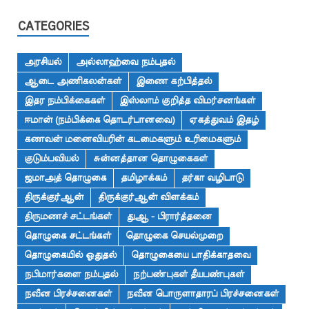
CATEGORIES
அரசியல்
அல்லாஹ்வை நம்புதல்
ஆடை அணிகலன்கள்
இணை கற்பித்தல்
இதர நம்பிக்கைகள்
இஸ்லாம் குறித்த விமர்சனங்கள்
ஈமான் (நம்பிக்கை தொடர்பானவை)
ஏகத்துவம் இதழ்
கணவன் மனைவியரின் கடமைகளும் உரிமைகளும்
குடும்பவியல்
சுன்னத்தான தொழுகைகள்
ஜமாஅத் தொழுகை
தமிழாக்கம்
தர்கா வழிபாடு
திருக்குர்ஆன்
திருக்குர்ஆன் விளக்கம்
திருமணச் சட்டங்கள்
துஆ - பிரார்த்தனை
தொழுகை சட்டங்கள்
தொழுகை செயல்முறை
தொழுகையில் ஓதுதல்
தொழுகையை பாதிக்காதவை
நபிமார்களை நம்புதல்
நற்பண்புகள் தீயபண்புகள்
நவீன பிரச்சனைகள்
நவீன பொருளாதாரப் பிரச்சனைகள்