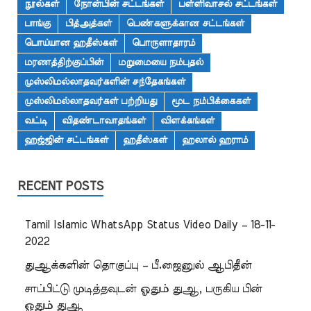
நூல்கள்
நோன்பின் சட்டங்கள்
பள்ளிவாசல் சட்டங்கள்
பாங்கு
பித்அத்கள்
பெண்களுக்கான சட்டங்கள்
பொய்யான ஹதீஸ்கள்
பொருளாதாரம்
மரணத்திற்குப்பின்
மறுமையை நம்புதல்
முஸ்லிமல்லாதவர்களின் சந்தேகங்கள்
முஸ்லிமல்லாதவர்கள் பற்றியது
மூட நம்பிக்கைகள்
வட்டி
விதண்டாவாதங்கள்
விளக்கங்கள்
ஹஜ்ஜின் சட்டங்கள்
ஹதீஸ்கள்
ஹலால் ஹராம்
RECENT POSTS
Tamil Islamic WhatsApp Status Video Daily – 18-11-
2022
துஆக்களின் தொகுப்பு – பீ.ஜைனுல் ஆபிதீன்
சாப்பிட்டு முடித்தவுடன் ஓதும் துஆ, பருகிய பின்
ஓதும் துஆ