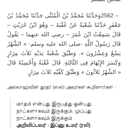
وَحَدَّثَنَا مُحَمَّدُ بْنُ الْمُثَنَّى حَدَّثَنَا مُحَمَّدُ بْنُ
2562 –
جَعْفَرٍ حَدَّثَنَا شُعْبَةُ عَنْ عُقْبَةَ – وَهُوَ ابْنُ حُرَيْثٍ –
قَالَ سَمِعْتُ ابْنَ عُمَرَ – رضى الله عنهما – يَقُولُ
قَالَ رَسُولُ اللَّهِ -صلى الله عليه وسلم- « الشَّهْرُ
تِسْعٌ وَعِشْرُونَ ». وَطَبَّقَ شُعْبَةُ يَدَيْهِ ثَلاَثَ مِرَارٍ
وَكَسَرَ الإِبْهَامَ فِى الثَّالِثَةِ. قَالَ عُقْبَةُ وَأَحْسِبُهُ قَالَ
.
« الشَّهْرُ ثَلاَثُونَ » وَطَبَّقَ كَفَّيْهِ ثَلاَثَ مِرَارٍ
அல்லாஹ்வின் தூதர் (ஸல்) அவர்கள் கூறினார்கள் :
மாதம் என்பது இருபத்து ஒன்பது
நாட்களாகவும் இருக்கும். முப்பது
நாட்களாகவும் இருக்கும்
அறிவிப்பவர் : இப்னு உமர் (ரலி)