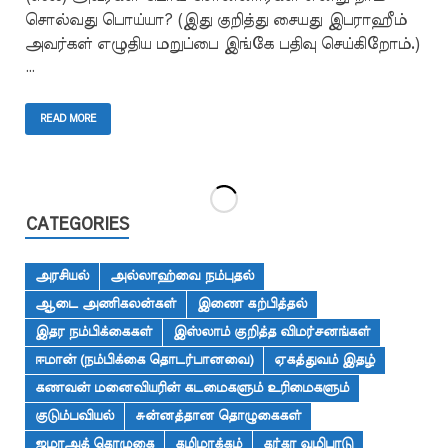
சொல்வது பொய்யா? (இது குறித்து சையது இபராஹீம்
அவர்கள் எழுதிய மறுப்பை இங்கே பதிவு செய்கிறோம்.)
…
READ MORE
CATEGORIES
அரசியல்
அல்லாஹ்வை நம்புதல்
ஆடை அணிகலன்கள்
இணை கற்பித்தல்
இதர நம்பிக்கைகள்
இஸ்லாம் குறித்த விமர்சனங்கள்
ஈமான் (நம்பிக்கை தொடர்பானவை)
ஏகத்துவம் இதழ்
கணவன் மனைவியரின் கடமைகளும் உரிமைகளும்
குடும்பவியல்
சுன்னத்தான தொழுகைகள்
ஜமாஅத் தொழுகை
தமிழாக்கம்
தர்கா வழிபாடு