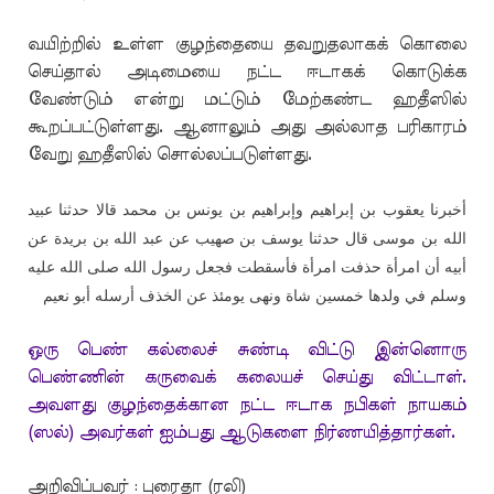
வயிற்றில் உள்ள குழந்தையை தவறுதலாகக் கொலை
செய்தால் அடிமையை நட்ட ஈடாகக் கொடுக்க
வேண்டும் என்று மட்டும் மேற்கண்ட ஹதீஸில்
கூறப்பட்டுள்ளது. ஆனாலும் அது அல்லாத பரிகாரம்
வேறு ஹதீஸில் சொல்லப்படுள்ளது.
أخبرنا يعقوب بن إبراهيم وإبراهيم بن يونس بن محمد قالا حدثنا عبيد
الله بن موسى قال حدثنا يوسف بن صهيب عن عبد الله بن بريدة عن
أبيه أن امرأة حذفت امرأة فأسقطت فجعل رسول الله صلى الله عليه
وسلم في ولدها خمسين شاة ونهى يومئذ عن الخذف أرسله أبو نعيم
ஒரு பெண் கல்லைச் சுண்டி விட்டு இன்னொரு
பெண்ணின் கருவைக் கலையச் செய்து விட்டாள்.
அவளது குழந்தைக்கான நட்ட ஈடாக நபிகள் நாயகம்
(ஸல்) அவர்கள் ஐம்பது ஆடுகளை நிர்ணயித்தார்கள்.
அறிவிப்பவர் : புரைதா (ரலி)