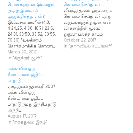
பெண்களுடன் இல்லறம்
கொலை செய்தால்?
நடத்த இஸ்லாம்
விபத்து மூலம் ஒருவரைக்
அனுமதித்தது ஏன்?
கொலை செய்தால்? பத்து
இவ்வசனங்களில் (4:3,
வருடங்களுக்கு முன் என்
4:24,25, 4:36, 16:71, 23:6,
வாகனத்தின் மூலம்
24:31, 33:50, 33:52, 33:55,
ஒருவர் பலத்த காயம்
70:30) "வலக்கரம்
அடைந்தார். அவரது
October 22, 2017
சொந்தமாக்கிக் கொண்ட
நிலை என்னவானது
In "குற்றவியல் சட்டங்கள்"
பெண்கள்'' என்ற
March 20, 2017
என்று இன்று வரை
சொற்றொடர்
In "திருக்குர்ஆன்"
எனக்குத் தெரியவில்லை.
பயன்படுத்தப்பட்டுள்ளது.
இதை நினைத்து நான்
மக்காவில் ஓரு
இது அடிமைப்
வருத்தம் அடைகிறேன்.
தீண்டாமை ஓழிப்பு
பெண்களைக் குறிக்கும்
இதற்கு அல்லாஹ்வின்
மாநாடு
சொல்லாகும். "அடிமைப்
மன்னிப்பு கிடைக்குமா?
ஏகத்துவம் ஜனவரி 2007
பெண்களுடன் திருமணம்
உஸ்மான் வேண்டும்
மக்காவில் ஓரு
செய்யாமல் அவர்களின்
என்றே செய்யும்
தீண்டாமை ஓழிப்பு
எஜமானர்கள் குடும்பம்
காரியங்களுக்குத் தான்
மாநாடு நமது இந்திய நாடு
நடத்தலாம்'' என்று
இறைவனிடம் தண்டனை
அந்நிய
இவ்வசனங்களில்
உண்டு. அறியாமல்
ஆதிக்கத்திலிருந்து
August 17, 2017
கூறப்பட்டுள்ளது. இன்று
செய்யும் எந்தக்
விடுதலை பெற்று அறுபது
In "ஏகத்துவம் இதழ்"
அடிமைப் பெண்களோ,
காரியத்துக்கும்
ஆண்டுகள் ஆகி
அடிமை ஆண்களோ
அல்லாஹ்விடம்