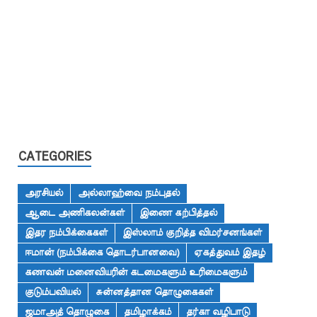
CATEGORIES
அரசியல்
அல்லாஹ்வை நம்புதல்
ஆடை அணிகலன்கள்
இணை கற்பித்தல்
இதர நம்பிக்கைகள்
இஸ்லாம் குறித்த விமர்சனங்கள்
ஈமான் (நம்பிக்கை தொடர்பானவை)
ஏகத்துவம் இதழ்
கணவன் மனைவியரின் கடமைகளும் உரிமைகளும்
குடும்பவியல்
சுன்னத்தான தொழுகைகள்
ஜமாஅத் தொழுகை
தமிழாக்கம்
தர்கா வழிபாடு