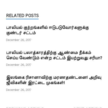
விட்டன. ஆனால் சாதிய
இல்லாததால் இதைப்
தண்டனை இல்லை
ஆதிக்கத்திலிருந்து
புரிந்து கொள்வதற்கு இது
என்பது இஸ்லாத்தின்…
இன்னும் விடுதலை
பற்றிய வரலாறு
பெறவில்லை.
RELATED POSTS
தெரிந்திருப்பது அவசியம்.
மகராஷ்ட்ரா மாநிலம்
இரண்டு
கைர்லாஞ்சியில் நான்கு
நாடுகளுக்கிடையே…
பாலியல் குற்றங்களில் ஈடுபடுவோர்களுக்கு
தலித்துகள் கொல்லப்பட்ட
குண்டர் சட்டம்
சம்பவம் நாட்டையே
உலுக்கியிருக்கின்றது.
December 26, 2017
இந்த நாட்டில் தலித்
மக்களுக்கு இன்னும்
பாலியல் பலாத்காரத்திற்கு ஆண்மை நீக்கம்
தீண்டாமையிலிருந்து
செய்ய வேண்டும் என்ற சட்டம் இயற்றுவது சரியா?
விடுதலையோ,
விமோசனமோ
December 26, 2017
கிடைக்கவில்லை
என்பதை இது உணர்த்திக்
இலங்கை ரிசானாவிற்கு மரணதண்டனை! அறிவு
கொண்டிருக்கின்றது.
ஜீவிகளின் இரட்டை முகங்கள்!
தமிழகத்திற்குக்
கர்நாடகத்துடன் காவிரிப்…
December 26, 2017