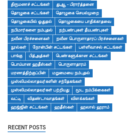
திருமணச் சட்டங்கள்
துஆ - பிரார்த்தனை
தொழுகை சட்டங்கள்
தொழுகை செயல்முறை
தொழுகையில் ஓதுதல்
தொழுகையை பாதிக்காதவை
நபிமார்களை நம்புதல்
நற்பண்புகள் தீயபண்புகள்
நவீன பிரச்சனைகள்
நவீன பொருளாதாரப் பிரச்சனைகள்
நூல்கள்
நோன்பின் சட்டங்கள்
பள்ளிவாசல் சட்டங்கள்
பாங்கு
பித்அத்கள்
பெண்களுக்கான சட்டங்கள்
பொய்யான ஹதீஸ்கள்
பொருளாதாரம்
மரணத்திற்குப்பின்
மறுமையை நம்புதல்
முஸ்லிமல்லாதவர்களின் சந்தேகங்கள்
முஸ்லிமல்லாதவர்கள் பற்றியது
மூட நம்பிக்கைகள்
வட்டி
விதண்டாவாதங்கள்
விளக்கங்கள்
ஹஜ்ஜின் சட்டங்கள்
ஹதீஸ்கள்
ஹலால் ஹராம்
RECENT POSTS