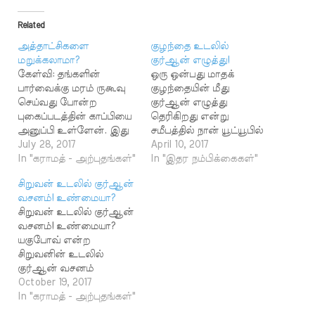
Related
அத்தாட்சிகளை
குழந்தை உடலில்
மறுக்கலாமா?
குர்ஆன் எழுத்து!
கேள்வி: தங்களின்
ஒரு ஒன்பது மாதக்
பார்வைக்கு மரம் ருகூவு
குழந்தையின் மீது
செய்வது போன்ற
குர்ஆன் எழுத்து
புகைப்படத்தின் காப்பியை
தெரிகிறது என்று
அனுப்பி உள்ளேன். இது
சமீபத்தில் நான் யூட்யூபில்
போன்ற வேறு சில
July 28, 2017
நான் பார்த்தேன்.
April 10, 2017
புகைப்படங்களும் கை
In "கராமத் - அற்புதங்கள்"
இக்குழந்தையின்
In "இதர நம்பிக்கைகள்"
வசம் உள்ளன. மீன்
பெற்றோர் முஸ்லிம்கள்
சிறுவன் உடலில் குர்ஆன்
வயிற்றில் அல்லாஹ்
அல்லர் என்றும்
வசனம்! உண்மையா?
என்றும், முஹம்மது
கூறப்படுகிறது. இது பற்றி
சிறுவன் உடலில் குர்ஆன்
என்றும்
இஸ்லாத்தின் நிலை
வசனம்! உண்மையா?
எழுதப்பட்டுள்ளது.
என்ன? அதிரை ஸலீம்.
யகுபோவ் என்ற
மேலும் ஜெர்மன் நாட்டில்
அல்லாஹ்வின்
சிறுவனின் உடலில்
ஒரு மரத்தில் (லாயிலாஹ
படைப்புகளில் இது
குர்ஆன் வசனம்
இல்லல்லாஹ்) என்ற
போன்ற வித்தியாசமான
எழுதப்பட்டிருப்பது
October 19, 2017
அரபி பதம் தெளிவாகத்
தோற்றம் கொண்டவை
உண்மையா? ஃபைசல்
In "கராமத் - அற்புதங்கள்"
தெரியும் வகையில்
ஏராளம் உள்ளன. ராம்,
இக்பால் பதில் :
அமைந்த புகைப்
ஓம், சிலுவை, சூலாயுதம்