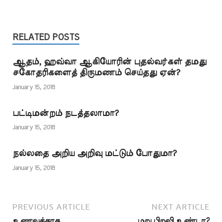
சமீபகாலமாக இது
படங்களும் உள்ளன. இது
இன்னும் பல்வேறு
போன்ற வதந்திகள்
போன்ற விஷயங்களை
மதங்களுடன்
அதிகரித்து வருகின்றன.
எல்லாம் பெரிதாக
சமந்தப்பட்ட
மீன் உடம்பில் லாயிலாஹ்
RELATED POSTS
எடுத்துக் கொள்ளத்…
வடிவங்களுடன்
இல்லல்லாஹ் என்று
மனிதர்களும், கால்
எழுதப்பட்டிருந்தது
நடைகளும்
ஆதம், ஹவ்வா ஆகியோரின் புதல்வர்கள் தமது
என்றும், வானத்தில்
காணப்படுகின்றன.
சகோதரிகளைத் திருமணம் செய்தது ஏன்?
அல்லாஹ் என்ற
ஓவ்வொரு…
வார்த்தையின் வடிவில்
January 15, 2018
மேகக் கூட்டம் திரண்டது
எனவும், இன்னும் இது
பட்டிமன்றம் நடத்தலாமா?
போன்று பல செய்திகள்
மக்களுக்கு மத்தியில்
January 15, 2018
பரப்பப்படுகின்றது.
இணையதளத்தில்
நல்லதை அறிய அறிவு மட்டும் போதுமா?
வெளியிடப்படும் இது…
January 15, 2018
PREVIOUS ARTICLE
NEXT ARTICLE
உணவுக்காக
மறு பிறவி உண்டா?