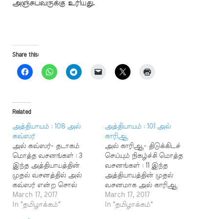
அஞ்சுபவருக்கு உரியது.
Share this:
Related
அத்தியாயம் : 108 அல்
அத்தியாயம் : 101 அல்
கவ்ஸர்
காரிஆ
அல் கவ்ஸர்- தடாகம்
அல் காரிஆ- திடுக்கிடச்
மொத்த வசனங்கள் : 3
செய்யும் நிகழ்ச்சி மொத்த
இந்த அத்தியாயத்தின்
வசனங்கள் : 11 இந்த
முதல் வசனத்தில் அல்
அத்தியாயத்தின் முதல்
கவ்ஸர் என்ற சொல்
வசனமாக அல் காரிஆ
இடம் பெற்றிருப்பதால்
March 17, 2017
என்ற சொல் இடம்
March 17, 2017
அதுவே இந்த
In "தமிழாக்கம்"
பெற்றிருப்பதால் அதுவே
In "தமிழாக்கம்"
அத்தியாயத்தின் பெயராக
இந்த அத்தியாயத்தின்