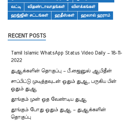
வட்டி
விதண்டாவாதங்கள்
விளக்கங்கள்
ஹஜ்ஜின் சட்டங்கள்
ஹதீஸ்கள்
ஹலால் ஹராம்
RECENT POSTS
Tamil Islamic WhatsApp Status Video Daily – 18-11-
2022
துஆக்களின் தொகுப்பு – பீ.ஜைனுல் ஆபிதீன்
சாப்பிட்டு முடித்தவுடன் ஓதும் துஆ, பருகிய பின்
ஓதும் துஆ
தூங்கும் முன் ஓத வேண்டிய துஆ
தூங்கும் போது ஓதும் துஆ – துஆக்களின்
தொகுப்பு