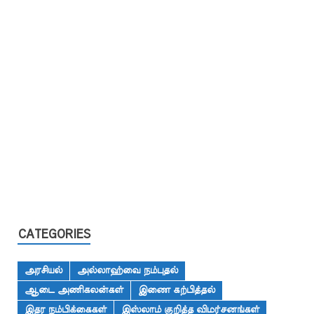
CATEGORIES
அரசியல்
அல்லாஹ்வை நம்புதல்
ஆடை அணிகலன்கள்
இணை கற்பித்தல்
இதர நம்பிக்கைகள்
இஸ்லாம் குறித்த விமர்சனங்கள்