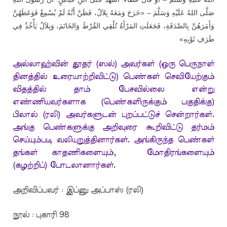
صَلَّى اللهُ عَلَيْهِ وَسَلَّمَ – «خَرَجَ وَمَعَهُ بِلاَلٌ، فَظَنَّ أَنَّهُ لَمْ يُسْمِعْ فَوَعَظَهُنَّ
وَأَمَرَهُنَّ بِالصَّدَقَةِ، فَجَعَلَتِ المَرْأَةُ تُلْقِي القُرْطَ وَالخَاتَمَ، وَبِلاَلٌ يَأْخُذُ فِي
طَرَفِ ثَوْبِهِ»
அல்லாஹ்வின் தூதர் (ஸல்) அவர்கள் (ஒரு பெருநாள்
தினத்தில் உரையாற்றிவிட்டு) பெண்கள் செவியேற்கும்
விதத்தில் தாம் பேசவில்லை என்று
எண்ணியவர்களாக (பெண்களிருக்கும் பகுதிக்கு)
பிலால் (ரலி) அவர்களுடன் புறப்பட்டுச் சென்றார்கள்.
அங்கு பெண்களுக்கு அறிவுரை கூறிவிட்டு தர்மம்
செய்யும்படி வலியுறுத்தினார்கள். அங்கிருந்த பெண்கள்
தங்கள் காதணிகளையும், மோதிரங்களையும்
(கழற்றிப்) போடலானார்கள்
.
அறிவிப்பவர் : இப்னு அப்பாஸ் (ரலி)
நூல் : புகாரி 98