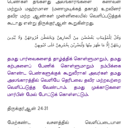
பெண்கள் தங்களது அலங்காரங்களை கணவன்
மற்றும் மஹ்ரமான (மணமுடிக்கத் தகாத) உறவினர்
தவிர மற்ற ஆண்கள் முன்னிலையில் வெளிப்படுத்தக்
கூடாது என்று திருக்குர்ஆன் கூறுகின்றது.
وَقُلْ لِلْمُؤْمِنَاتِ يَغْضُضْنَ مِنْ أَبْصَارِهِنَّ وَيَحْفَظْنَ فُرُوجَهُنَّ وَلَا يُبْدِينَ
زِينَتَهُنَّ إِلَّا مَا ظَهَرَ مِنْهَا وَلْيَضْرِبْنَ بِخُمُرِهِنَّ عَلَى جُيُوبِهِنَّ
தமது பார்வைகளைத் தாழ்த்திக் கொள்ளுமாறும், தமது
கற்புகளைப் பேணிக் கொள்ளுமாறும் நம்பிக்கை
கொண்ட பெண்களுக்குக் கூறுவீராக! அவர்கள் தமது
அலங்காரத்தில் வெளியே தெரிபவை தவிர மற்றவற்றை
வெளிப்படுத்த வேண்டாம். தமது முக்காடுகளை
மார்பின் மேல் போட்டுக் கொள்ளட்டும்
.
திருக்குர்ஆன் 24:31
மேற்கண்ட வசனத்தில் வெளிப்படையான