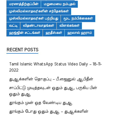
மரணத்திற்குப்பின்
மறுமையை நம்புதல்
முஸ்லிமல்லாதவர்களின் சந்தேகங்கள்
முஸ்லிமல்லாதவர்கள் பற்றியது
மூட நம்பிக்கைகள்
வட்டி
விதண்டாவாதங்கள்
விளக்கங்கள்
ஹஜ்ஜின் சட்டங்கள்
ஹதீஸ்கள்
ஹலால் ஹராம்
RECENT POSTS
Tamil Islamic WhatsApp Status Video Daily – 18-11-
2022
துஆக்களின் தொகுப்பு – பீ.ஜைனுல் ஆபிதீன்
சாப்பிட்டு முடித்தவுடன் ஓதும் துஆ, பருகிய பின்
ஓதும் துஆ
தூங்கும் முன் ஓத வேண்டிய துஆ
தூங்கும் போது ஓதும் துஆ – துஆக்களின்