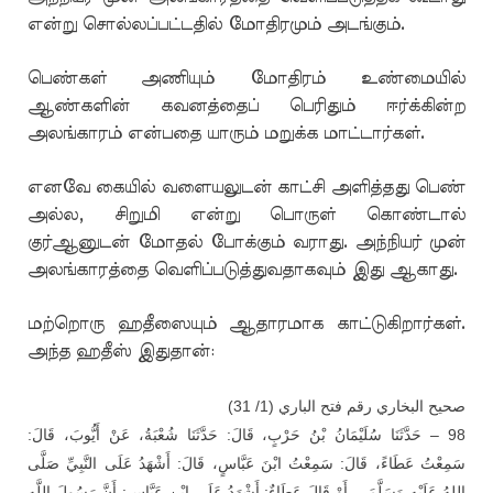
என்று சொல்லப்பட்டதில் மோதிரமும் அடங்கும்.
பெண்கள் அணியும் மோதிரம் உண்மையில்
ஆண்களின் கவனத்தைப் பெரிதும் ஈர்க்கின்ற
அலங்காரம் என்பதை யாரும் மறுக்க மாட்டார்கள்.
எனவே கையில் வளையலுடன் காட்சி அளித்தது பெண்
அல்ல, சிறுமி என்று பொருள் கொண்டால்
குர்ஆனுடன் மோதல் போக்கும் வராது. அந்நியர் முன்
அலங்காரத்தை வெளிப்படுத்துவதாகவும் இது ஆகாது.
மற்றொரு ஹதீஸையும் ஆதாரமாக காட்டுகிறார்கள்.
அந்த ஹதீஸ் இதுதான்:
صحيح البخاري رقم فتح الباري (1/ 31)
98 – حَدَّثَنَا سُلَيْمَانُ بْنُ حَرْبٍ، قَالَ: حَدَّثَنَا شُعْبَةُ، عَنْ أَيُّوبَ، قَالَ:
سَمِعْتُ عَطَاءً، قَالَ: سَمِعْتُ ابْنَ عَبَّاسٍ، قَالَ: أَشْهَدُ عَلَى النَّبِيِّ صَلَّى
اللهُ عَلَيْهِ وَسَلَّمَ – أَوْ قَالَ عَطَاءٌ: أَشْهَدُ عَلَى ابْنِ عَبَّاسٍ: أَنَّ رَسُولَ اللَّهِ