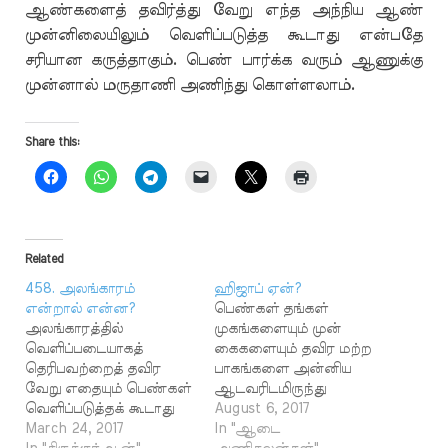
ஆண்களைத் தவிர்த்து வேறு எந்த அந்நிய ஆண்
முன்னிலையிலும் வெளிப்படுத்த கூடாது என்பதே
சரியான கருத்தாகும். பெண் பார்க்க வரும் ஆணுக்கு
முன்னால் மருதாணி அணிந்து கொள்ளலாம்.
Share this:
Related
458. அலங்காரம்
ஹிஜாப் ஏன்?
என்றால் என்ன?
பெண்கள் தங்கள்
அலங்காரத்தில்
முகங்களையும் முன்
வெளிப்படையாகத்
கைகளையும் தவிர மற்ற
தெரிபவற்றைத் தவிர
பாகங்களை அன்னிய
வேறு எதையும் பெண்கள்
ஆடவரிடமிருந்து
வெளிப்படுத்தக் கூடாது
மறைத்துக் கொள்ள
August 6, 2017
என இவ்வசனங்களில்
March 24, 2017
வேண்டும் என்று
In "ஆடை