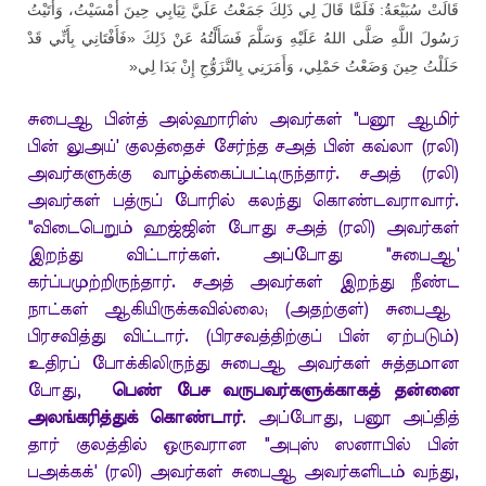
قَالَتْ سُبَيْعَةُ: فَلَمَّا قَالَ لِي ذَلِكَ جَمَعْتُ عَلَيَّ ثِيَابِي حِينَ أَمْسَيْتُ، وَأَتَيْتُ
رَسُولَ اللَّهِ صَلَّى اللهُ عَلَيْهِ وَسَلَّمَ فَسَأَلْتُهُ عَنْ ذَلِكَ «فَأَفْتَانِي بِأَنِّي قَدْ
»
حَلَلْتُ حِينَ وَضَعْتُ حَمْلِي، وَأَمَرَنِي بِالتَّزَوُّجِ إِنْ بَدَا لِي
சுபைஆ பின்த் அல்ஹாரிஸ் அவர்கள் "பனூ ஆமிர்
பின் லுஅய்' குலத்தைச் சேர்ந்த சஅத் பின் கவ்லா (ரலி)
அவர்களுக்கு வாழ்க்கைப்பட்டிருந்தார். சஅத் (ரலி)
அவர்கள் பத்ருப் போரில் கலந்து கொண்டவராவார்.
"விடைபெறும் ஹஜ்ஜின் போது சஅத் (ரலி) அவர்கள்
இறந்து விட்டார்கள். அப்போது "சுபைஆ'
கர்ப்பமுற்றிருந்தார். சஅத் அவர்கள் இறந்து நீண்ட
நாட்கள் ஆகியிருக்கவில்லை; (அதற்குள்) சுபைஆ
பிரசவித்து விட்டார். (பிரசவத்திற்குப் பின் ஏற்படும்)
உதிரப் போக்கிலிருந்து சுபைஆ அவர்கள் சுத்தமான
போது,
பெண் பேச வருபவர்களுக்காகத் தன்னை
அலங்கரித்துக் கொண்டார்
. அப்போது, பனூ அப்தித்
தார் குலத்தில் ஒருவரான "அபுஸ் ஸனாபில் பின்
பஅக்கக்' (ரலி) அவர்கள் சுபைஆ அவர்களிடம் வந்து,