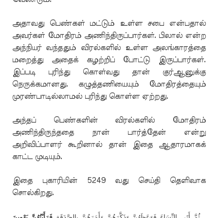
அதாவது பெண்கள் மட்டும் உள்ள சபை என்பதால்
அவர்கள் மோதிரம் அணிந்திருப்பார்கள். பிலால் என்ற
அந்நியர் வந்ததும் விரல்களில் உள்ள அலங்காரத்தை
மறைத்து அதைக் கழற்றிப் போட்டு இருப்பார்கள்.
இப்படி புரிந்து கொள்வது தான் குர்ஆனுக்கு
நெருக்கமானது. கழுத்தணியையும் மோதிரத்தையும்
முரண்பாடில்லாமல் புரிந்து கொள்ள ஏற்றது.
அந்தப் பெண்களின் விரல்களில் மோதிரம்
அணிந்திருந்ததை நான் பார்த்தேன் என்று
அறிவிப்பாளர் கூறினால் தான் இதை ஆதாரமாகக்
காட்ட முடியும்.
இதை புகாரியின் 5249 வது செய்தி தெளிவாக
சொல்கிறது.
,,,ثُمَّ أَتَى النِّسَاءَ فَوَعَظَهُنَّ وَذَكَّرَهُنَّ وَأَمَرَهُنَّ بِالصَّدَقَةِ
فَرَأَيْتُهُنَّ يَهْوِينَ