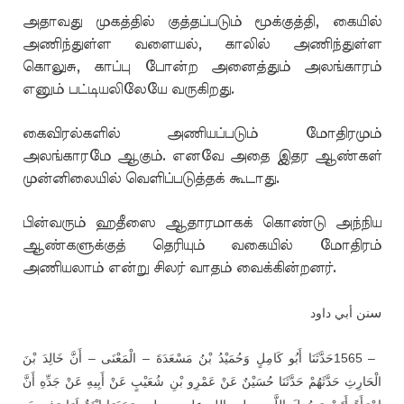
அதாவது முகத்தில் குத்தப்படும் மூக்குத்தி, கையில்
அணிந்துள்ள வளையல், காலில் அணிந்துள்ள
கொலுசு, காப்பு போன்ற அனைத்தும் அலங்காரம்
எனும் பட்டியலிலேயே வருகிறது.
கைவிரல்களில் அணியப்படும் மோதிரமும்
அலங்காரமே ஆகும். எனவே அதை இதர ஆண்கள்
முன்னிலையில் வெளிப்படுத்தக் கூடாது.
பின்வரும் ஹதீஸை ஆதாரமாகக் கொண்டு அந்நிய
ஆண்களுக்குத் தெரியும் வகையில் மோதிரம்
அணியலாம் என்று சிலர் வாதம் வைக்கின்றனர்.
س
نن أبي داود
حَدَّثَنَا أَبُو كَامِلٍ وَحُمَيْدُ بْنُ مَسْعَدَةَ – الْمَعْنَى – أَنَّ خَالِدَ بْنَ
1565 –
الْحَارِثِ حَدَّثَهُمْ حَدَّثَنَا حُسَيْنٌ عَنْ عَمْرِو بْنِ شُعَيْبٍ عَنْ أَبِيهِ عَنْ جَدِّهِ أَنَّ