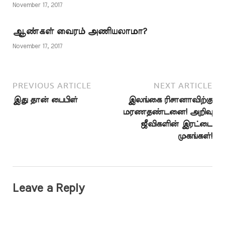
வாழ்க்கையில் அதிகமான
November 17, 2017
இழப்புக்கு ஆளாவது…
ஆண்கள் வைரம் அணியலாமா?
November 17, 2017
PREVIOUS ARTICLE
NEXT ARTICLE
இது தான் பைபிள்
இலங்கை ரிசானாவிற்கு
மரணதண்டனை! அறிவு
ஜீவிகளின் இரட்டை
முகங்கள்!
Leave a Reply