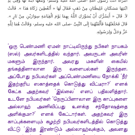
امْرَأَةً أَتَتْ رَسُولَ اللَّهِ -صلى الله عليه وسلم- وَمَعَهَا ابْنَةٌ لَهَا وَفِى يَدِ
ابْنَتِهَا مَسَكَتَانِ غَلِيظَتَانِ مِنْ ذَهَبٍ فَقَالَ لَهَا « أَتُعْطِينَ زَكَاةَ هَذَا ». قَالَتْ
لاَ. قَالَ « أَيَسُرُّكِ أَنْ يُسَوِّرَكِ اللَّهُ بِهِمَا يَوْمَ الْقِيَامَةِ سِوَارَيْنِ مِنْ نَارٍ ».
قَالَ فَخَلَعَتْهُمَا فَأَلْقَتْهُمَا إِلَى النَّبِىِّ -صلى الله عليه وسلم- وَقَالَتْ هُمَا لِلَّهِ
.
عَزَّ وَجَلَّ وَلِرَسُولِهِ
‘ஒரு பெண்மணி ஏமன் நாட்டிலிருந்து நபிகள் நாயகம்
(ஸல்) அவர்களிடத்தில் வந்தார். அவருடன் அவரின்
மகளும் இருந்தார். அவரது மகளின் கையில்
தங்கத்தினாலான இரு வளையல்கள் இருந்தன.
அப்போது நபியவர்கள் அப்பெண்மணியை நோக்கி ‘நீர்
இதற்குரிய ஸகாத்தைக் கொடுத்து விட்டீரா?’ எனக்
கேட்க அதற்கவர் ‘இல்லை’ எனப் பதிலளித்தார்.
உடனே நபியவர்கள் ‘நெருப்பினாலான இரு காப்புகளை
அல்லாஹ் அணிவிப்பது உனக்கு சந்தோஷத்தை
அளிக்குமா?’ எனக் கேட்டார்கள். அதற்கவர் இரு
காப்புக்களையும் கழற்றி நபியவர்களிடத்தில் கொடுத்து
விட்டு ‘இந்த இரண்டும் அல்லாஹ்வுக்கும், அவனது