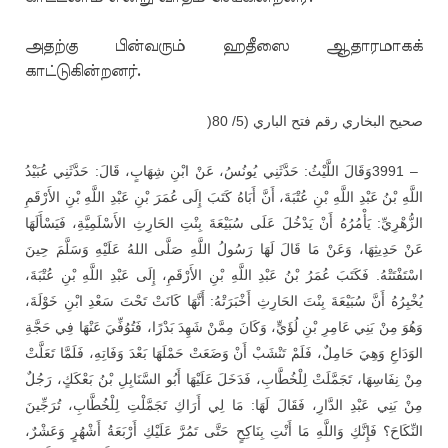
அதற்கு பின்வரும் ஹதீஸை ஆதாரமாகக்
காட்டுகின்றனர்.
)
صحيح البخاري رقم فتح الباري (5/ 80
وَقَالَ اللَّيْثُ: حَدَّثَنِي يُونُسُ، عَنْ ابْنِ شِهَابٍ، قَالَ: حَدَّثَنِي عُبَيْدُ
3991 –
اللَّهِ بْنُ عَبْدِ اللَّهِ بْنِ عُتْبَةَ، أَنَّ أَبَاهُ كَتَبَ إِلَى عُمَرَ بْنِ عَبْدِ اللَّهِ بْنِ الأَرْقَمِ
الزُّهْرِيِّ: يَأْمُرُهُ أَنْ يَدْخُلَ عَلَى سُبَيْعَةَ بِنْتِ الحَارِثِ الأَسْلَمِيَّةِ، فَيَسْأَلَهَا
عَنْ حَدِيثِهَا، وَعَنْ مَا قَالَ لَهَا رَسُولُ اللَّهِ صَلَّى اللهُ عَلَيْهِ وَسَلَّمَ حِينَ
اسْتَفْتَتْهُ. فَكَتَبَ عُمَرُ بْنُ عَبْدِ اللَّهِ بْنِ الأَرْقَمِ، إِلَى عَبْدِ اللَّهِ بْنِ عُتْبَةَ،
يُخْبِرُهُ أَنَّ سُبَيْعَةَ بِنْتَ الحَارِثِ أَخْبَرَتْهُ: أَنَّهَا كَانَتْ تَحْتَ سَعْدِ ابْنِ خَوْلَةَ،
وَهُوَ مِنْ بَنِي عَامِرِ بْنِ لُؤَيٍّ، وَكَانَ مِمَّنْ شَهِدَ بَدْرًا، فَتُوُفِّيَ عَنْهَا فِي حَجَّةِ
الوَدَاعِ وَهِيَ حَامِلٌ، فَلَمْ تَنْشَبْ أَنْ وَضَعَتْ حَمْلَهَا بَعْدَ وَفَاتِهِ، فَلَمَّا تَعَلَّتْ
مِنْ نِفَاسِهَا، تَجَمَّلَتْ لِلْخُطَّابِ، فَدَخَلَ عَلَيْهَا أَبُو السَّنَابِلِ بْنُ بَعْكَكٍ، رَجُلٌ
مِنْ بَنِي عَبْدِ الدَّارِ، فَقَالَ لَهَا: مَا لِي أَرَاكِ تَجَمَّلْتِ لِلْخُطَّابِ، تُرَجِّينَ
النِّكَاحَ؟ فَإِنَّكِ وَاللَّهِ مَا أَنْتِ بِنَاكِحٍ حَتَّى تَمُرَّ عَلَيْكِ أَرْبَعَةُ أَشْهُرٍ وَعَشْرٌ،