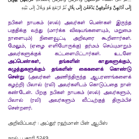
إِلَى آذَانِهِنَّ وَحُلُوقِهِنَّ يَدْفَعْنَ إِلَى بِلَالٍ
ثُمَّ ارْتَفَعَ هُوَ وَبِلَالٌ إِلَى بَيْتِهِ
நபிகள் நாயகம் (ஸல்) அவர்கள் பெண்கள் இருந்த
பகுதிக்கு வந்து (மார்க்க விஷயங்களையும், மறுமை
நாளையும்) நினைவூட்டி அறிவுரை கூறினார்கள்.
மேலும், (ஏழை எளியோருக்கு) தர்மம் செய்யுமாறும்
அவர்களுக்குக் கட்டளையிட்டார்கள். உடனே
அப்பெண்கள்
,
தங்களின் காதுகளுக்கும்
,
கழுத்துகளுக்கும் தங்களின் கைகளைக் கொண்டு
சென்று
(அவர்கள் அணிந்திருந்த ஆபரணங்களைக்
கழற்றி) பிலால் (ரலி) அவர்களிடம் கொடுப்பதை நான்
கண்டேன். பிறகு நபிகள் நாயகம் (ஸல்) அவர்களும்,
பிலால் (ரலி) அவர்களும் வீட்டிற்குத் திரும்பிச்
சென்றனர்.
அறிவிப்பவர் : அப்துர் ரஹ்மான் பின் ஆபிஸ்
நூல் : புகாரி 5249