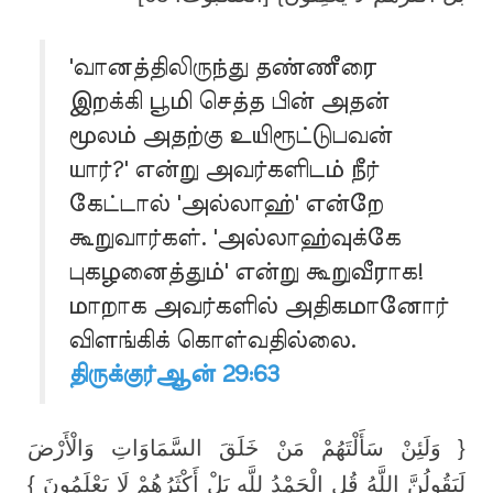
'வானத்திலிருந்து தண்ணீரை
இறக்கி பூமி செத்த பின் அதன்
மூலம் அதற்கு உயிரூட்டுபவன்
யார்?' என்று அவர்களிடம் நீர்
கேட்டால் 'அல்லாஹ்' என்றே
கூறுவார்கள். 'அல்லாஹ்வுக்கே
புகழனைத்தும்' என்று கூறுவீராக!
மாறாக அவர்களில் அதிகமானோர்
விளங்கிக் கொள்வதில்லை.
திருக்குர்ஆன் 29:63
{ وَلَئِنْ سَأَلْتَهُمْ مَنْ خَلَقَ السَّمَاوَاتِ وَالْأَرْضَ
لَيَقُولُنَّ اللَّهُ قُلِ الْحَمْدُ لِلَّهِ بَلْ أَكْثَرُهُمْ لَا يَعْلَمُونَ }