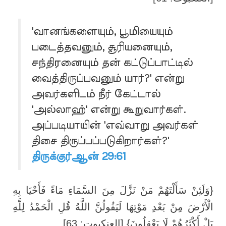
'வானங்களையும், பூமியையும்
படைத்தவனும், சூரியனையும்,
சந்திரனையும் தன் கட்டுப்பாட்டில்
வைத்திருப்பவனும் யார்?' என்று
அவர்களிடம் நீர் கேட்டால்
'அல்லாஹ்' என்று கூறுவார்கள்.
அப்படியாயின் 'எவ்வாறு அவர்கள்
திசை திருப்பப்படுகிறார்கள்?'
திருக்குர்ஆன் 29:61
{وَلَئِنْ سَأَلْتَهُمْ مَنْ نَزَّلَ مِنَ السَّمَاءِ مَاءً فَأَحْيَا بِهِ
الْأَرْضَ مِنْ بَعْدِ مَوْتِهَا لَيَقُولُنَّ اللَّهُ قُلِ الْحَمْدُ لِلَّهِ
بَلْ أَكْثَرُهُمْ لَا يَعْقِلُونَ} [العنكبوت: 63]