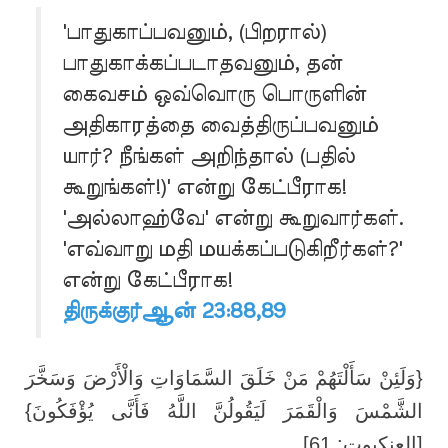
'பாதுகாப்பவனும், (பிறரால்)
பாதுகாக்கப்படாதவனும், தன்
கைவசம் ஒவ்வொரு பொருளின்
அதிகாரத்தை வைத்திருப்பவனும்
யார்? நீங்கள் அறிந்தால் (பதில்
கூறுங்கள்!)' என்று கேட்பீராக!
'அல்லாஹ்வே' என்று கூறுவார்கள்.
'எவ்வாறு மதி மயக்கப்படுகிறீர்கள்?'
என்று கேட்பீராக!
திருக்குர்ஆன் 23:88,89
{وَلَئِنْ سَأَلْتَهُمْ مَنْ خَلَقَ السَّمَاوَاتِ وَالْأَرْضَ وَسَخَّرَ
الشَّمْسَ وَالْقَمَرَ لَيَقُولُنَّ اللَّهُ فَأَنَّى يُؤْفَكُونَ}
[العنكبوت: 61]