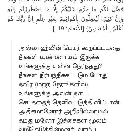
فَصَّلَ لَكُمْ مَا حَرَّمَ عَلَيْكُمْ إِلَّا مَا اضْطُرِرْتُمْ إِلَيْهِ
وَإِنَّ كَثِيرًا لَيُضِلُّونَ بِأَهْوَائِهِمْ بِغَيْرِ عِلْمٍ إِنَّ رَبَّكَ هُوَ
أَعْلَمُ بِالْمُعْتَدِينَ} [الأنعام: 119]
அல்லாஹ்வின் பெயர் கூறப்பட்டதை
நீங்கள் உண்ணாமல் இருக்க
உங்களுக்கு என்ன நேர்ந்தது?
நீங்கள் நிர்பந்திக்கப்படும் போது
தவிர (மற்ற நேரங்களில்)
உங்களுக்கு அவன் தடை
செய்ததைத் தெளிவுபடுத்தி விட்டான்.
அதிகமானோர் அறிவில்லாமல்
தமது மனோ இச்சைகள் மூலம்
வழிகெடுக்கின்றனர். வரம்பு