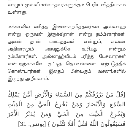
வாழும் முஸ்லிமல்லாதவர்களுக்கும் பெரிய வித்தியாசம்
உள்ளது.
மக்காவில் வசித்த இணைகற்பித்தவர்கள் அல்லாஹ்
என்று ஒருவன் இருக்கிறான் என்று நம்பினார்கள்.
அவன் தான் படைத்தவன் என்றும், எல்லா
அதிகாரமும் அவனுக்கே உரியது என்றும்
நம்பினார்கள். அல்லாஹ்விடம் பரிந்து பேசுவார்கள்
என்பதற்காகவே குட்டித் தெய்வங்களை ஏற்படுத்திக்
கொண்டார்கள். இதைப் பின்வரும் வசனங்களில்
இருந்து அறியலாம்.
{قُلْ مَنْ يَرْزُقُكُمْ مِنَ السَّمَاءِ وَالْأَرْضِ أَمَّنْ يَمْلِكُ
السَّمْعَ وَالْأَبْصَارَ وَمَنْ يُخْرِجُ الْحَيَّ مِنَ الْمَيِّتِ
وَيُخْرِجُ الْمَيِّتَ مِنَ الْحَيِّ وَمَنْ يُدَبِّرُ الْأَمْرَ
فَسَيَقُولُونَ اللَّهُ فَقُلْ أَفَلَا تَتَّقُونَ } [يونس: 31]