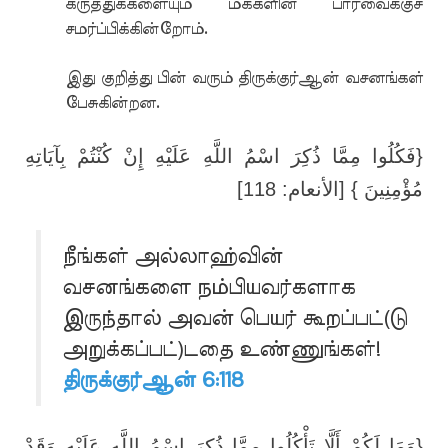
கருத்துக்களையும் மக்களின் பார்வைக்குச்
சமர்ப்பிக்கின்றோம்.
இது குறித்து பின் வரும் திருக்குர்ஆன் வசனங்கள்
பேசுகின்றன.
{فَكُلُوا مِمَّا ذُكِرَ اسْمُ اللَّهِ عَلَيْهِ إِنْ كُنْتُمْ بِآيَاتِهِ
مُؤْمِنِينَ } [الأنعام: 118]
நீங்கள் அல்லாஹ்வின்
வசனங்களை நம்பியவர்களாக
இருந்தால் அவன் பெயர் கூறப்பட்(டு
அறுக்கப்பட்)டதை உண்ணுங்கள்!
திருக்குர்ஆன் 6:118
{وَمَا لَكُمْ أَلَّا تَأْكُلُوا مِمَّا ذُكِرَ اسْمُ اللَّهِ عَلَيْهِ وَقَدْ