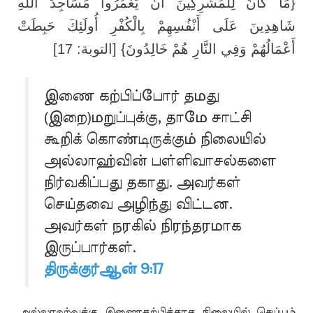
{مَا كَانَ لِلْمُشْرِكِينَ أَنْ يَعْمُرُوا مَسَاجِدَ اللَّهِ
شَاهِدِينَ عَلَى أَنْفُسِهِمْ بِالْكُفْرِ أُولَئِكَ حَبِطَتْ
أَعْمَالُهُمْ وَفِي النَّارِ هُمْ خَالِدُونَ} [التوبة: 17]
இணை கற்பிப்போர் தமது
(இறை)மறுப்புக்கு, தாமே சாட்சி
கூறிக் கொண்டிருக்கும் நிலையில்
அல்லாஹ்வின் பள்ளிவாசல்களை
நிர்வகிப்பது தகாது. அவர்கள்
செய்தவை அழிந்து விட்டன.
அவர்கள் நரகில் நிரந்தரமாக
இருப்பார்கள்.
திருக்குர்ஆன் 9:17
அல்லாஹ்வுக்கு இணைகற்பிக்காத நிலையில் செய்யும்