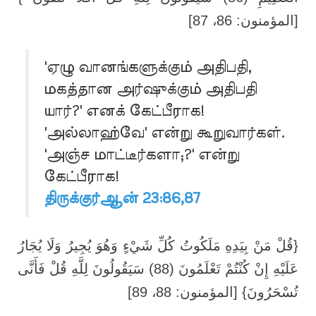
[المؤمنون: 86، 87]
'ஏழு வானங்களுக்கும் அதிபதி,
மகத்தான அர்ஷுக்கும் அதிபதி
யார்?' எனக் கேட்பீராக!
'அல்லாஹ்வே' என்று கூறுவார்கள்.
'அஞ்ச மாட்டீர்களா;?' என்று
கேட்பீராக!
திருக்குர்ஆன் 23:86,87
{قُلْ مَنْ بِيَدِهِ مَلَكُوتُ كُلِّ شَيْءٍ وَهُوَ يُجِيرُ وَلَا يُجَارُ
عَلَيْهِ إِنْ كُنْتُمْ تَعْلَمُونَ (88) سَيَقُولُونَ لِلَّهِ قُلْ فَأَنَّى
تُسْحَرُونَ} [المؤمنون: 88، 89]