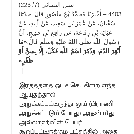
سنن النسائي (7/ 226(
4403 – أَخْبَرَنَا مُحَمَّدُ بْنُ مَنْصُورٍ قَالَ: حَدَّثَنَا
سُفْيَانُ، عَنْ عُمَرَ بْنِ سَعِيدٍ، عَنْ أَبِيهِ، عَنْ
عَبَايَةَ بْنِ رِفَاعَةَ، عَنْ رَافِعِ بْنِ خَدِيجٍ، أَنَّ
رَسُولَ اللَّهِ صَلَّى اللهُ عَلَيْهِ وَسَلَّمَ قَالَ:
«مَا
أَنْهَرَ الدَّمَ، وَذُكِرَ اسْمُ اللَّهِ فَكُلْ، إِلَّا بِسِنٍّ أَوْ
»
ظُفُرٍ
இரத்தத்தை ஓடச் செய்கின்ற எந்த
ஆயுதத்தால்
அறுக்கப்பட்டிருந்தாலும் (பிராணி
அறுக்கப்படும் போது) அதன் மீது
அல்லாஹ்வின் பெயர்
கூறப்பட்டிருக்கும் பட்சத்தில் அதை