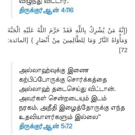
விழுந்து விட்டார்.
திருக்குர்ஆன் 4:116
{إِنَّهُ مَنْ يُشْرِكْ بِاللَّهِ فَقَدْ حَرَّمَ اللَّهُ عَلَيْهِ الْجَنَّةَ
وَمَأْوَاهُ النَّارُ وَمَا لِلظَّالِمِينَ مِنْ أَنْصَارٍ } [المائدة:
72]
அல்லாஹ்வுக்கு இணை
கற்பிப்போருக்கு சொர்க்கத்தை
அல்லாஹ் தடைசெய்து விட்டான்.
அவர்கள் சென்றடையும் இடம்
நரகம். அநீதி இழைத்தோருக்கு எந்த
உதவியாளர்களும் இல்லை''
திருக்குர்ஆன் 5:72