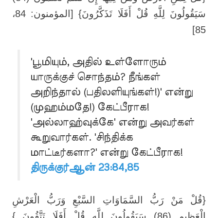
سَيَقُولُونَ لِلَّهِ قُلْ أَفَلَا تَذَكَّرُونَ} [المؤمنون: 84،
85]
'பூமியும், அதில் உள்ளோரும்
யாருக்குச் சொந்தம்? நீங்கள்
அறிந்தால் (பதிலளியுங்கள்!)' என்று
(முஹம்மதே!) கேட்பீராக!
'அல்லாஹ்வுக்கே' என்று அவர்கள்
கூறுவார்கள். 'சிந்திக்க
மாட்டீர்களா?' என்று கேட்பீராக!
திருக்குர்ஆன் 23:84,85
{قُلْ مَنْ رَبُّ السَّمَاوَاتِ السَّبْعِ وَرَبُّ الْعَرْشِ
الْعَظِيمِ (86) سَيَقُولُونَ لِلَّهِ قُلْ أَفَلَا تَتَّقُونَ }