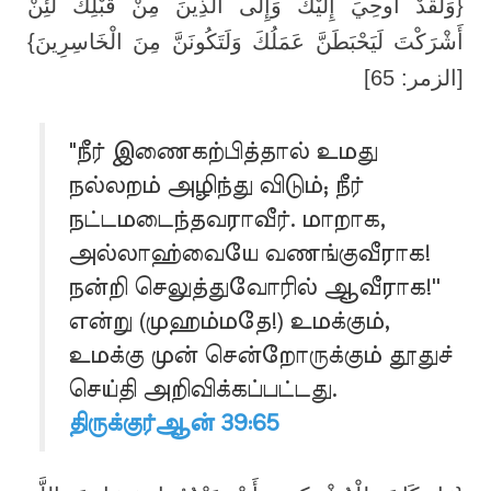
{وَلَقَدْ أُوحِيَ إِلَيْكَ وَإِلَى الَّذِينَ مِنْ قَبْلِكَ لَئِنْ
أَشْرَكْتَ لَيَحْبَطَنَّ عَمَلُكَ وَلَتَكُونَنَّ مِنَ الْخَاسِرِينَ}
[الزمر: 65]
"நீர் இணைகற்பித்தால் உமது
நல்லறம் அழிந்து விடும்; நீர்
நட்டமடைந்தவராவீர். மாறாக,
அல்லாஹ்வையே வணங்குவீராக!
நன்றி செலுத்துவோரில் ஆவீராக!''
என்று (முஹம்மதே!) உமக்கும்,
உமக்கு முன் சென்றோருக்கும் தூதுச்
செய்தி அறிவிக்கப்பட்டது.
திருக்குர்ஆன் 39:65