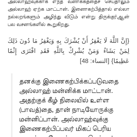
அல்லாஹ்வுக்காக எந்த வணக்கத்தைச் செய்தாலும்
அல்லாஹ் ஏற்க மாட்டான். இணைகற்பித்தால் எல்லா
நல்லறங்களும் அழிந்து விடும் என்று திருக்குர்ஆன்
பல வசனங்களில் கூறுகிறது.
{إِنَّ اللَّهَ لَا يَغْفِرُ أَنْ يُشْرَكَ بِهِ وَيَغْفِرُ مَا دُونَ ذَلِكَ
لِمَنْ يَشَاءُ وَمَنْ يُشْرِكْ بِاللَّهِ فَقَدِ افْتَرَى إِثْمًا
عَظِيمًا} [النساء: 48]
தனக்கு இணைகற்பிக்கப்படுவதை
அல்லாஹ் மன்னிக்க மாட்டான்.
அதற்குக் கீழ் நிலையில் உள்ள
(பாவத்)தை, தான் நாடியோருக்கு
மன்னிப்பான். அல்லாஹ்வுக்கு
இணைகற்பிப்பவர் மிகப் பெரிய