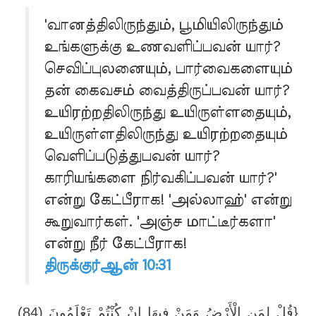
'வானத்திலிருந்தும், பூமியிலிருந்தும்
உங்களுக்கு உணவளிப்பவன் யார்?
செவிப்புலனையும், பார்வைகளையும்
தன் கைவசம் வைத்திருப்பவன் யார்?
உயிரற்றதிலிருந்து உயிருள்ளதையும்,
உயிருள்ளதிலிருந்து உயிரற்றதையும்
வெளிப்படுத்துபவன் யார்?
காரியங்களை நிர்வகிப்பவன் யார்?'
என்று கேட்பீராக! 'அல்லாஹ்' என்று
கூறுவார்கள். 'அஞ்ச மாட்டீர்களா'
என்று நீர் கேட்பீராக!
திருக்குர்ஆன் 10:31
{قُلْ لِمَنِ الْأَرْضُ وَمَنْ فِيهَا إِنْ كُنْتُمْ تَعْلَمُونَ (84)