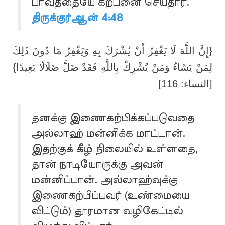
பாவத்தையே கற்பனை செய்தார்.
திருக்குர்ஆன் 4:48
{إِنَّ اللَّهَ لَا يَغْفِرُ أَنْ يُشْرَكَ بِهِ وَيَغْفِرُ مَا دُونَ ذَلِكَ
لِمَنْ يَشَاءُ وَمَنْ يُشْرِكْ بِاللَّهِ فَقَدْ ضَلَّ ضَلَالًا بَعِيدًا}
[النساء: 116]
தனக்கு இணைகற்பிக்கப்படுவதை
அல்லாஹ் மன்னிக்க மாட்டான்.
இதற்குக் கீழ் நிலையில் உள்ளதை,
தான் நாடியோருக்கு அவன்
மன்னிப்பான். அல்லாஹ்வுக்கு
இணைகற்பிப்பவர் (உண்மையை
விட்டும்) தூரமான வழிகேட்டில்