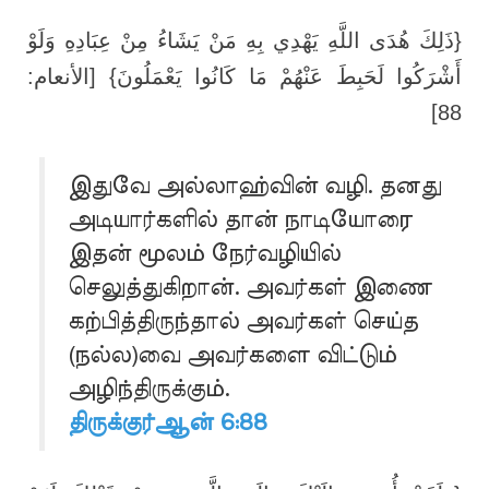
{ذَلِكَ هُدَى اللَّهِ يَهْدِي بِهِ مَنْ يَشَاءُ مِنْ عِبَادِهِ وَلَوْ
أَشْرَكُوا لَحَبِطَ عَنْهُمْ مَا كَانُوا يَعْمَلُونَ} [الأنعام:
88]
இதுவே அல்லாஹ்வின் வழி. தனது
அடியார்களில் தான் நாடியோரை
இதன் மூலம் நேர்வழியில்
செலுத்துகிறான். அவர்கள் இணை
கற்பித்திருந்தால் அவர்கள் செய்த
(நல்ல)வை அவர்களை விட்டும்
அழிந்திருக்கும்.
திருக்குர்ஆன் 6:88