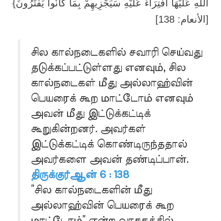
اللَّهِ عَلَيْهَا افْتِرَاءً عَلَيْهِ سَيَجْزِيهِمْ بِمَا كَانُوا يَفْتَرُونَ}
[الأنعام: 138]
சில கால்நடைகளில் சவாரி செய்வது
தடுக்கப்பட்டுள்ளது எனவும், சில
கால்நடைகள் மீது அல்லாஹ்வின்
பெயரைக் கூற மாட்டோம் எனவும்
அவன் மீது இட்டுக்கட்டிக்
கூறுகின்றனர். அவர்கள்
இட்டுக்கட்டிக் கொண்டிருந்ததால்
அவர்களை அவன் தண்டிப்பான்.
திருக்குர்ஆன் 6 : 138
”சில கால்நடைகளின் மீது
அல்லாஹ்வின் பெயரைக் கூற
மாட்டோம்” என்ற வாசகத்தில்