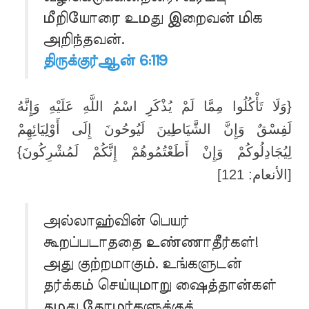
மீறியோரை உமது இறைவன் மிக
அறிந்தவன்.
திருக்குர்ஆன் 6:119
{وَلَا تَأْكُلُوا مِمَّا لَمْ يُذْكَرِ اسْمُ اللَّهِ عَلَيْهِ وَإِنَّهُ
لَفِسْقٌ وَإِنَّ الشَّيَاطِينَ لَيُوحُونَ إِلَى أَوْلِيَائِهِمْ
لِيُجَادِلُوكُمْ وَإِنْ أَطَعْتُمُوهُمْ إِنَّكُمْ لَمُشْرِكُونَ}
[الأنعام: 121]
அல்லாஹ்வின் பெயர்
கூறப்படாததை உண்ணாதீர்கள்!
அது குற்றமாகும். உங்களுடன்
தர்க்கம் செய்யுமாறு ஷைத்தான்கள்
தமது தோழர்களுக்குக்