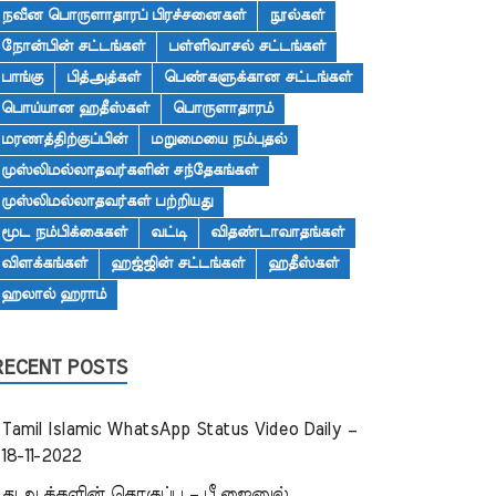
நவீன பொருளாதாரப் பிரச்சனைகள்
நூல்கள்
நோன்பின் சட்டங்கள்
பள்ளிவாசல் சட்டங்கள்
பாங்கு
பித்அத்கள்
பெண்களுக்கான சட்டங்கள்
பொய்யான ஹதீஸ்கள்
பொருளாதாரம்
மரணத்திற்குப்பின்
மறுமையை நம்புதல்
முஸ்லிமல்லாதவர்களின் சந்தேகங்கள்
முஸ்லிமல்லாதவர்கள் பற்றியது
மூட நம்பிக்கைகள்
வட்டி
விதண்டாவாதங்கள்
விளக்கங்கள்
ஹஜ்ஜின் சட்டங்கள்
ஹதீஸ்கள்
ஹலால் ஹராம்
RECENT POSTS
Tamil Islamic WhatsApp Status Video Daily –
18-11-2022
துஆக்களின் தொகுப்பு – பீ.ஜைனுல்