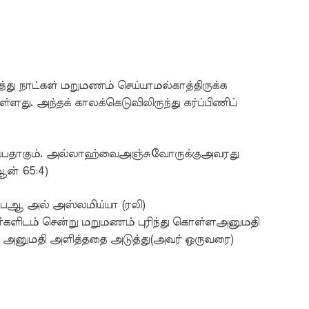
ு நாட்கள் மறுமணம் செய்யாமல்காத்திருக்க
்ளது. அந்தக் காலக்கெடுவிலிருந்து கர்ப்பிணிப்
விப்பதாகும். அல்லாஹ்வைஅஞ்சுவோருக்குஅவரது
ஆன் 65:4)
சுபைஆ அல் அஸ்லமிய்யா (ரலி)
வர்களிடம் சென்று மறுமணம் புரிந்து கொள்ளஅனுமதி
கு அனுமதி அளித்ததை அடுத்து(அவர் ஒருவரை)