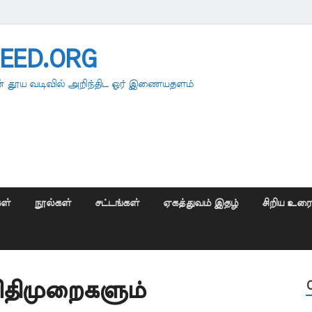
EED.ORG
 தூய வடிவில் அறிந்திட ஓர் இணையதளம்
ள்
நூல்கள்
சட்டங்கள்
ஏகத்துவம் இதழ்
சிறிய உர
ிதிமுறைகளும்