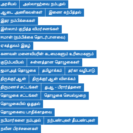
அரசியல்
அல்லாஹ்வை நம்புதல்
ஆடை அணிகலன்கள்
இணை கற்பித்தல்
இதர நம்பிக்கைகள்
இஸ்லாம் குறித்த விமர்சனங்கள்
ஈமான் (நம்பிக்கை தொடர்பானவை)
ஏகத்துவம் இதழ்
கணவன் மனைவியரின் கடமைகளும் உரிமைகளும்
குடும்பவியல்
சுன்னத்தான தொழுகைகள்
ஜமாஅத் தொழுகை
தமிழாக்கம்
தர்கா வழிபாடு
திருக்குர்ஆன்
திருக்குர்ஆன் விளக்கம்
திருமணச் சட்டங்கள்
துஆ - பிரார்த்தனை
தொழுகை சட்டங்கள்
தொழுகை செயல்முறை
தொழுகையில் ஓதுதல்
தொழுகையை பாதிக்காதவை
நபிமார்களை நம்புதல்
நற்பண்புகள் தீயபண்புகள்
நவீன பிரச்சனைகள்