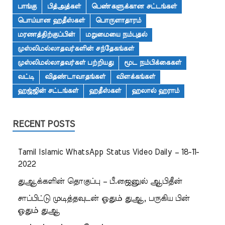
பாங்கு
பித்அத்கள்
பெண்களுக்கான சட்டங்கள்
பொய்யான ஹதீஸ்கள்
பொருளாதாரம்
மரணத்திற்குப்பின்
மறுமையை நம்புதல்
முஸ்லிமல்லாதவர்களின் சந்தேகங்கள்
முஸ்லிமல்லாதவர்கள் பற்றியது
மூட நம்பிக்கைகள்
வட்டி
விதண்டாவாதங்கள்
விளக்கங்கள்
ஹஜ்ஜின் சட்டங்கள்
ஹதீஸ்கள்
ஹலால் ஹராம்
RECENT POSTS
Tamil Islamic WhatsApp Status Video Daily – 18-11-
2022
துஆக்களின் தொகுப்பு – பீ.ஜைனுல் ஆபிதீன்
சாப்பிட்டு முடித்தவுடன் ஓதும் துஆ, பருகிய பின்
ஓதும் துஆ