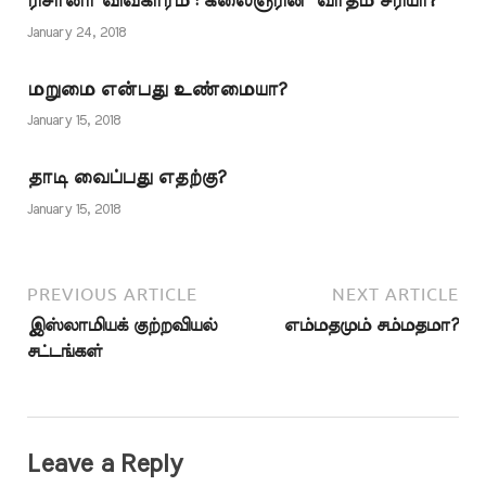
ரிசானா விவகாரம் : கலைஞரின் வாதம் சரியா?
மறுக்கின்றனர் என்பதும்
இறைவன்
இஸ்லாம் குறித்து
January 24, 2018
வழங்கியுள்ளான். எல்லா
பிறமதத்தவர்கள் செய்யும்
விஷயங்களிலும்…
விமர்சனமாகும். தங்கள்
மறுமை என்பது உண்மையா?
விமர்சனத்திற்கு
ஆதரவாகப் பல
January 15, 2018
சான்றுகளை
முன்வைக்கின்றனர்.
தாடி வைப்பது எதற்கு?
முஸ்லிம்கள் தங்கள்
பண்டிகையின் போது
January 15, 2018
வழங்கும் உணவுப்
பொருட்களை
முஸ்லிமல்லாதவர்கள்
PREVIOUS ARTICLE
NEXT ARTICLE
மனநிறைவுடன் பெற்றுக்…
இஸ்லாமியக் குற்றவியல்
எம்மதமும் சம்மதமா?
சட்டங்கள்
Leave a Reply