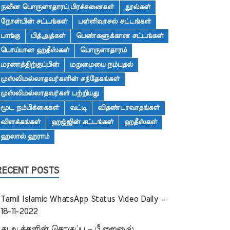
நவீன பொருளாதாரப் பிரச்சனைகள்
நூல்கள்
நோன்பின் சட்டங்கள்
பள்ளிவாசல் சட்டங்கள்
பாங்கு
பித்அத்கள்
பெண்களுக்கான சட்டங்கள்
பொய்யான ஹதீஸ்கள்
பொருளாதாரம்
மரணத்திற்குப்பின்
மறுமையை நம்புதல்
முஸ்லிமல்லாதவர்களின் சந்தேகங்கள்
முஸ்லிமல்லாதவர்கள் பற்றியது
மூட நம்பிக்கைகள்
வட்டி
விதண்டாவாதங்கள்
விளக்கங்கள்
ஹஜ்ஜின் சட்டங்கள்
ஹதீஸ்கள்
ஹலால் ஹராம்
RECENT POSTS
Tamil Islamic WhatsApp Status Video Daily –
18-11-2022
துஆக்களின் தொகுப்பு – பீ.ஜைனுல்