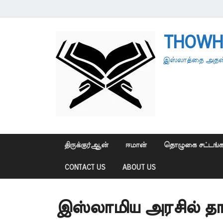
THOWH
இஸ்லாத்தை அதன்
திருக்குர்ஆன்
ஈமான்
தொழுகை சட்டங்க
CONTACT US
ABOUT US
இஸ்லாமிய அரசில் த