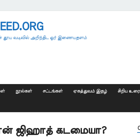
EED.ORG
 தூய வடிவில் அறிந்திட ஓர் இணையதளம்
ள்
நூல்கள்
சட்டங்கள்
ஏகத்துவம் இதழ்
சிறிய உர
ான் ஜிஹாத் கடமையா?