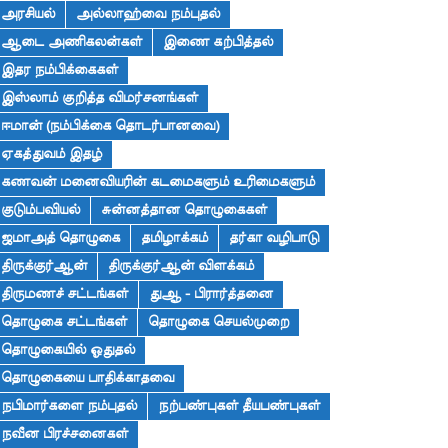
அரசியல்
அல்லாஹ்வை நம்புதல்
ஆடை அணிகலன்கள்
இணை கற்பித்தல்
இதர நம்பிக்கைகள்
இஸ்லாம் குறித்த விமர்சனங்கள்
ஈமான் (நம்பிக்கை தொடர்பானவை)
ஏகத்துவம் இதழ்
கணவன் மனைவியரின் கடமைகளும் உரிமைகளும்
குடும்பவியல்
சுன்னத்தான தொழுகைகள்
ஜமாஅத் தொழுகை
தமிழாக்கம்
தர்கா வழிபாடு
திருக்குர்ஆன்
திருக்குர்ஆன் விளக்கம்
திருமணச் சட்டங்கள்
துஆ - பிரார்த்தனை
தொழுகை சட்டங்கள்
தொழுகை செயல்முறை
தொழுகையில் ஓதுதல்
தொழுகையை பாதிக்காதவை
நபிமார்களை நம்புதல்
நற்பண்புகள் தீயபண்புகள்
நவீன பிரச்சனைகள்