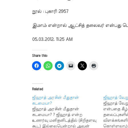
நூல் : புகாரி 2957
இமாம் என்றால் ஆட்சித் தலைவர் என்பது ப
05.03.2012. 11:25 AM
Share this:
Related
ஜிஹாத் அரசின் மீதுதான்
ஜிஹாத் வேறு
கடமையா?
ஜிஹாத் வேறு
ஜிஹாத் அரசின் மீதுதான்
என்பதை கீழ்
கடமையா? ? ஜிஹாத் என்ற
தலைப்புகளி
உணர்வு மனிதனிடத்தில் (சிறிதளவு
விளக்கங்களின
கூட) இல்லையென்றால் அவன்
கொள்ளலாம்