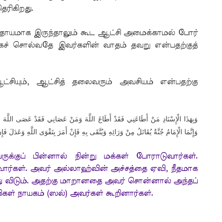
ரிகிறது.
ாயமாக இருந்தாலும் கூட ஆட்சி அமைக்காமல் போர்
கச் சொல்வதே இவர்களின் வாதம் தவறு என்பதற்குத்
்சியும், ஆட்சித் தலைவரும் அவசியம் என்பதற்கு
وَبِهَذَا الْإِسْنَادِ مَنْ أَطَاعَنِي فَقَدْ أَطَاعَ اللَّهَ وَمَنْ عَصَانِي فَقَدْ عَصَى اللَّهَ 
وَإِنَّمَا الْإِمَامُ جُنَّةٌ يُقَاتَلُ مِنْ وَرَائِهِ وَيُتَّقَى بِهِ فَإِنْ أَمَرَ بِتَقْوَى اللَّهِ وَعَدَلَ فَإِنّ
்குப் பின்னால் நின்று மக்கள் போராடுவார்கள்.
்கள். அவர் அல்லாஹ்வின் அச்சத்தை ஏவி, நீதமாக
த்து விடும். அதற்கு மாறானதை அவர் சொன்னால் அந்தப்
பிகள் நாயகம் (ஸல்) அவர்கள் கூறினார்கள்.