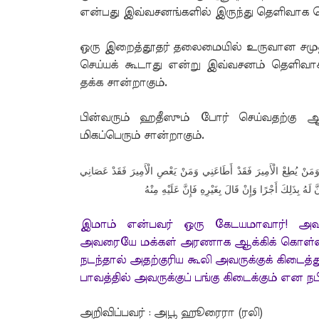
என்பது இவ்வசனங்களில் இருந்து தெளிவாக தெ
ஒரு இறைத்தூதர் தலைமையில் உருவான சமுத
செய்யக் கூடாது என்று இவ்வசனம் தெளிவா
தக்க சான்றாகும்.
பின்வரும் ஹதீஸும் போர் செய்வதற்கு ஆட
மிகப்பெரும் சான்றாகும்.
وَمَنْ يُطِعْ الْأَمِيرَ فَقَدْ أَطَاعَنِي وَمَنْ يَعْصِ الْأَمِيرَ فَقَدْ عَصَانِي
َ لَهُ بِذَلِكَ أَجْرًا وَإِنْ قَالَ بِغَيْرِهِ فَإِنَّ عَلَيْهِ مِنْهُ
இமாம் என்பவர் ஒரு கேடயமாவார்! அவருக
அவரையே மக்கள் அரணாக ஆக்கிக் கொள்வார
நடந்தால் அதற்குரிய கூலி அவருக்குக் கிடை
பாவத்தில் அவருக்குப் பங்கு கிடைக்கும் என ந
அறிவிப்பவர் : அபூ ஹூரைரா (ரலி)