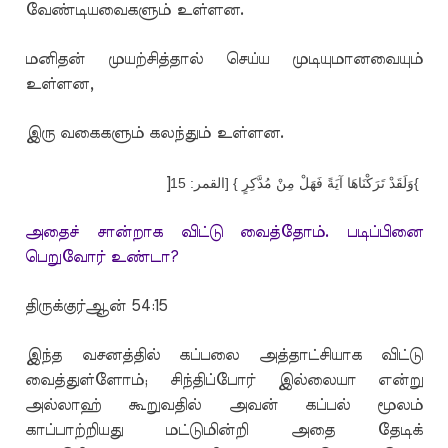
வேண்டியவைகளும் உள்ளன.
மனிதன் முயற்சித்தால் செய்ய முடியுமானவையும்
உள்ளன,
இரு வகைகளும் கலந்தும் உள்ளன.
]
وَلَقَدْ تَرَكْنَاهَا آيَةً فَهَلْ مِنْ مُدَّكِرٍ } [القمر: 15
{
அதைச் சான்றாக விட்டு வைத்தோம். படிப்பினை
பெறுவோர் உண்டா?
திருக்குர்ஆன் 54:15
இந்த வசனத்தில் கப்பலை அத்தாட்சியாக விட்டு
வைத்துள்ளோம்; சிந்திப்போர் இல்லையா என்று
அல்லாஹ் கூறுவதில் அவன் கப்பல் மூலம்
காப்பாற்றியது மட்டுமின்றி அதை தேடிக்