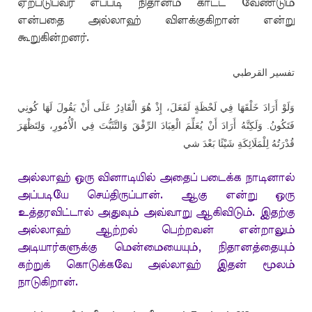
ஏற்படுபவர் எப்படி நிதானம் காட்ட வேண்டும்
என்பதை அல்லாஹ் விளக்குகிறான் என்று
கூறுகின்றனர்.
تفسير القرطبي
وَلَوْ أَرَادَ خَلْقَهَا فِي لَحْظَةٍ لَفَعَلَ، إِذْ هُوَ الْقَادِرُ عَلَى أَنْ يَقُولَ لَهَا كُونِي
فَتَكُونُ. وَلَكِنَّهُ أَرَادَ أَنْ يُعَلِّمَ الْعِبَادَ الرِّفْقَ وَالتَّثَبُّتَ فِي الْأُمُورِ، وَلِتَظْهَرَ
قُدْرَتُهُ لِلْمَلَائِكَةِ شَيْئًا بَعْدَ شي
அல்லாஹ் ஒரு வினாடியில் அதைப் படைக்க நாடினால்
அப்படியே செய்திருப்பான். ஆகு என்று ஒரு
உத்தரவிட்டால் அதுவும் அவ்வாறு ஆகிவிடும். இதற்கு
அல்லாஹ் ஆற்றல் பெற்றவன் என்றாலும்
அடியார்களுக்கு மென்மையையும், நிதானத்தையும்
கற்றுக் கொடுக்கவே அல்லாஹ் இதன் மூலம்
நாடுகிறான்.