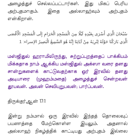
அழைத்துச் செல்லப்பட்டார்கள். இது மிகப் பெரிய
அற்புதமாகும். இதை அல்லாஹ்வும் அற்புதம்
என்கிறான்.
سُبْحَانَ الَّذِي أَسْرَى بِعَبْدِهِ لَيْلًا مِنَ الْمَسْجِدِ الْحَرَامِ إِلَى الْمَسْجِدِ الْأَقْصَى
الَّذِي بَارَكْنَا حَوْلَهُ لِنُرِيَهُ مِنْ آيَاتِنَا إِنَّهُ هُوَ السَّمِيعُ الْبَصِيرُ الإسراء: 1
மஸ்ஜிதுல் ஹராமிலிருந்து, சுற்றுப்புறத்தைப் பாக்கியம்
மிக்கதாக நாம் ஆக்கிய மஸ்ஜிதுல் அக்ஸா வரை தனது
சான்றுகளைக் காட்டுவதற்காக ஓர் இரவில் தனது
அடியாரை (முஹம்மதை) அழைத்துச் சென்றவன்
தூயவன். அவன் செவியுறுபவன்; பார்ப்பவன்.
திருக்குர்ஆன் 17:1
இன்று நம்மால் ஒரு இரவில் இந்தத் தொலைவுப்
பயணத்தை மேற்கொள்ள இயலும். அதனால்
அல்லாஹ் நிகழ்த்திக் காட்டியது அற்புதம் இல்லை