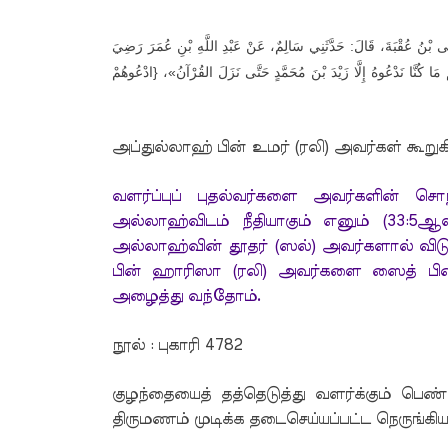
ُوسَى بْنُ عُقْبَةَ، قَالَ: حَدَّثَنِي سَالِمٌ، عَنْ عَبْدِ اللَّهِ بْنِ عُمَرَ رَضِيَ
مَا كُنَّا نَدْعُوهُ إِلَّا زَيْدَ بْنَ مُحَمَّدٍ حَتَّى نَزَلَ القُرْآنُ»، {ادْعُوهُمْ
அப்துல்லாஹ் பின் உமர் (ரலி) அவர்கள் கூறுகி
வளர்ப்புப் புதல்வர்களை அவர்களின் சொ
அல்லாஹ்விடம் நீதியாகும் எனும் (33:5ஆ
அல்லாஹ்வின் தூதர் (ஸல்) அவர்களால் விடு
பின் ஹாரிஸா (ரலி) அவர்களை ஸைத் பின்
அழைத்து வந்தோம்.
நூல் : புகாரி 4782
குழந்தையைத் தத்தெடுத்து வளர்க்கும் பெண்
திருமணம் முடிக்க தடைசெய்யப்பட்ட நெருங்கி