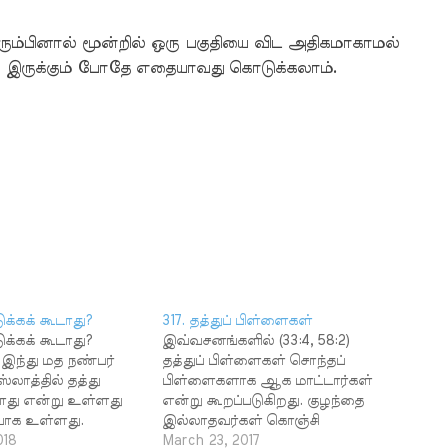
ரும்பினால் மூன்றில் ஒரு பகுதியை விட அதிகமாகாமல்
 இருக்கும் போதே எதையாவது கொடுக்கலாம்.
ுக்கக் கூடாது?
317. தத்துப் பிள்ளைகள்
ுக்கக் கூடாது?
இவ்வசனங்களில் (33:4, 58:2)
 இந்து மத நண்பர்
தத்துப் பிள்ளைகள் சொந்தப்
லாத்தில் தத்து
பிள்ளைகளாக ஆக மாட்டார்கள்
டாது என்று உள்ளது
என்று கூறப்படுகிறது. குழந்தை
யாக உள்ளது.
இல்லாதவர்கள் கொஞ்சி
இல்லாமல்
018
மகிழ்வதற்காக பிறரது குழந்தையை
March 23, 2017