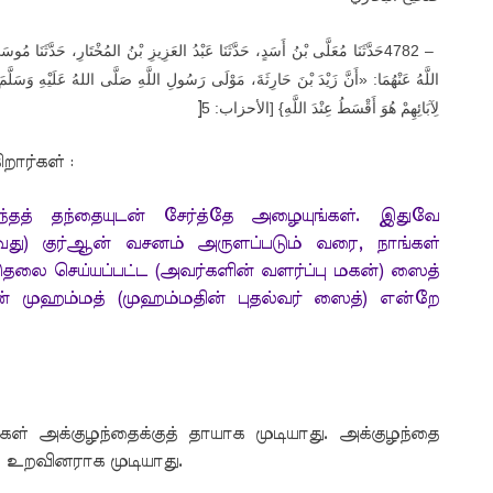
حَدَّثَنَا مُعَلَّى بْنُ أَسَدٍ، حَدَّثَنَا عَبْدُ العَزِيزِ بْنُ المُخْتَارِ، حَدَّثَنَا م
4782 –
اللَّهُ عَنْهُمَا: «أَنَّ زَيْدَ بْنَ حَارِثَةَ، مَوْلَى رَسُولِ اللَّهِ صَلَّى اللهُ عَلَيْهِ وَسَلَّمَ 
]
لِآبَائِهِمْ هُوَ أَقْسَطُ عِنْدَ اللَّهِ} [الأحزاب: 5
றார்கள் :
ந்தத் தந்தையுடன் சேர்த்தே அழையுங்கள். இதுவே
வது) குர்ஆன் வசனம் அருளப்படும் வரை, நாங்கள்
தலை செய்யப்பட்ட (அவர்களின் வளர்ப்பு மகன்) ஸைத்
 முஹம்மத் (முஹம்மதின் புதல்வர் ஸைத்) என்றே
கள் அக்குழந்தைக்குத் தாயாக முடியாது. அக்குழந்தை
ய உறவினராக முடியாது.