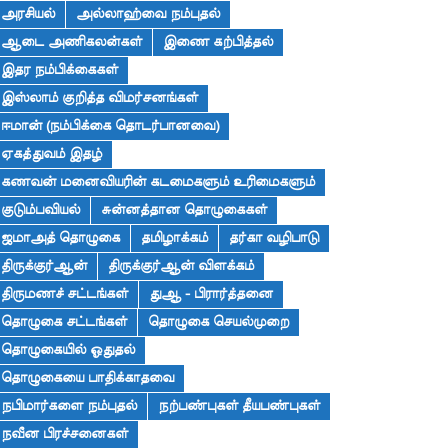
அரசியல்
அல்லாஹ்வை நம்புதல்
ஆடை அணிகலன்கள்
இணை கற்பித்தல்
இதர நம்பிக்கைகள்
இஸ்லாம் குறித்த விமர்சனங்கள்
ஈமான் (நம்பிக்கை தொடர்பானவை)
ஏகத்துவம் இதழ்
கணவன் மனைவியரின் கடமைகளும் உரிமைகளும்
குடும்பவியல்
சுன்னத்தான தொழுகைகள்
ஜமாஅத் தொழுகை
தமிழாக்கம்
தர்கா வழிபாடு
திருக்குர்ஆன்
திருக்குர்ஆன் விளக்கம்
திருமணச் சட்டங்கள்
துஆ - பிரார்த்தனை
தொழுகை சட்டங்கள்
தொழுகை செயல்முறை
தொழுகையில் ஓதுதல்
தொழுகையை பாதிக்காதவை
நபிமார்களை நம்புதல்
நற்பண்புகள் தீயபண்புகள்
நவீன பிரச்சனைகள்