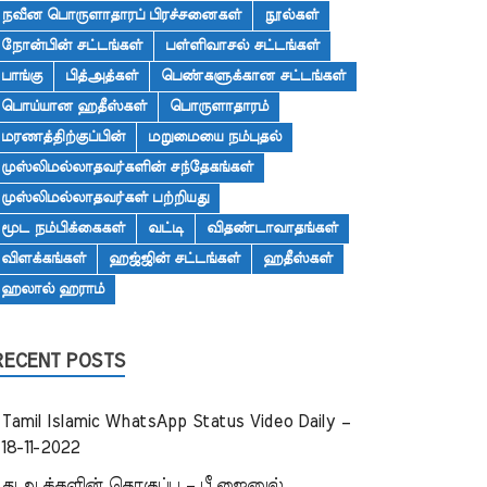
நவீன பொருளாதாரப் பிரச்சனைகள்
நூல்கள்
நோன்பின் சட்டங்கள்
பள்ளிவாசல் சட்டங்கள்
பாங்கு
பித்அத்கள்
பெண்களுக்கான சட்டங்கள்
பொய்யான ஹதீஸ்கள்
பொருளாதாரம்
மரணத்திற்குப்பின்
மறுமையை நம்புதல்
முஸ்லிமல்லாதவர்களின் சந்தேகங்கள்
முஸ்லிமல்லாதவர்கள் பற்றியது
மூட நம்பிக்கைகள்
வட்டி
விதண்டாவாதங்கள்
விளக்கங்கள்
ஹஜ்ஜின் சட்டங்கள்
ஹதீஸ்கள்
ஹலால் ஹராம்
RECENT POSTS
Tamil Islamic WhatsApp Status Video Daily –
18-11-2022
துஆக்களின் தொகுப்பு – பீ.ஜைனுல்