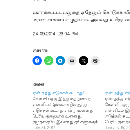
வளர்க்கப்பட்டவனுக்கு ஏதேனும் கொடுக்க வி
மரண சாசனம் எழுதலாம். அல்லது உயிருடன்
24.09.2014. 23:04 PM
Share this:
Related
ஏன் தத்து எடுக்கக் கூடாது?
ஏன் தத்து எட
கேள்வி : ஒரு இந்து மத நண்பர்
ஏன் தத்து எட
என்னிடம் இஸ்லாத்தில் தத்து
கேள்வி : ஒரு
எடுத்தல் கூடாது என்று உள்ளது
என்னிடம் இஸ்
பெரிய குறையாக உள்ளது.
எடுத்தல் கூ
குழந்தையே இல்லாது தங்களுக்குக்
பெரிய குறை
குழந்தை வேண்டும் என்று
July 31, 2017
குழந்தையே 
January 15, 2