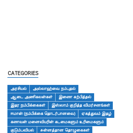
CATEGORIES
அரசியல்
அல்லாஹ்வை நம்புதல்
ஆடை அணிகலன்கள்
இணை கற்பித்தல்
இதர நம்பிக்கைகள்
இஸ்லாம் குறித்த விமர்சனங்கள்
ஈமான் (நம்பிக்கை தொடர்பானவை)
ஏகத்துவம் இதழ்
கணவன் மனைவியரின் கடமைகளும் உரிமைகளும்
குடும்பவியல்
சுன்னத்தான தொழுகைகள்