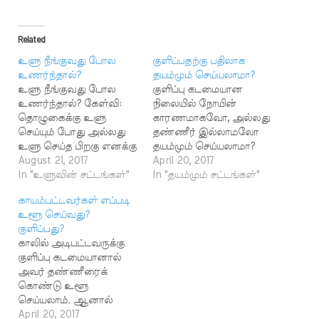
Related
உளு நீங்குவது போல
குளிப்பதற்கு பதிலாக
உணர்ந்தால்?
தயம்மும் செய்யலாமா?
உளு நீங்குவது போல
குளிப்பு கடமையான
உணர்ந்தால்? கேள்வி:
நிலையில் நோயின்
தொழுகைக்கு உளு
காரணமாகவோ, அல்லது
செய்யும் போது அல்லது
தண்ணீர் இல்லாமலோ
உளு செய்த பிறகு எனக்கு
தயம்மும் செய்யலாமா?
உளு நீங்கி விடுவது போல
August 21, 2017
தயம்மும் செய்து சுப்ஹுத்
April 20, 2017
உணர்கின்றேன். நான்
In "உளுவின் சட்டங்கள்"
தொழுகையை
In "தயம்மும் சட்டங்கள்"
என்ன செய்வது?
ஜமாஅத்துடன்
காயம்பட்டவர்கள் எப்படி
முஹம்மது அப்பாஸ் பதில்
தொழலாமா? பதில்:
உளூ செய்வது?
: உளூ முறியாமலேயே
குளிக்க வேண்டிய
குளிப்பது?
உளூ முறிந்துவிட்டது
அவசியம் ஏற்பட்டு,
காலில் அடிபட்டவருக்கு
போன்று ஊசலாட்டம்
குளிப்பதற்குத் தண்ணீர்
குளிப்பு கடமையானால்
பலருக்கு ஏற்படுவதுண்டு.
கிடைக்காவிட்டால்
அவர் தண்ணீரைக்
இந்த ஊசலாட்டம்
அல்லது தண்ணீரைப்
கொண்டு உளூ
ஷைத்தானால்
பயன்படுத்த முடியாத
செய்யலாம். ஆனால்
ஏற்படுவதாக நபிகள்
நிலை இருந்தால்
காலில் மட்டும் தண்ணீர்
April 20, 2017
நாயகம் (ஸல்) அவர்கள்
குளிப்பதற்குப் பகரமாக