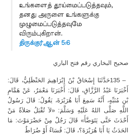
உங்களைத் தூய்மைப்படுத்தவும்,
தனது அருளை உங்களுக்கு
முழுமைப்படுத்தவுமே
விரும்புகிறான்.
திருக்குர்ஆன் 5:6
صحيح البخاري رقم فتح الباري
حَدَّثَنَا إِسْحَاقُ بْنُ إِبْرَاهِيمَ الحَنْظَلِيُّ، قَالَ:
135 –
أَخْبَرَنَا عَبْدُ الرَّزَّاقِ، قَالَ: أَخْبَرَنَا مَعْمَرٌ، عَنْ هَمَّامِ
بْنِ مُنَبِّهٍ، أَنَّهُ سَمِعَ أَبَا هُرَيْرَةَ، يَقُولُ: قَالَ رَسُولُ
اللَّهِ صَلَّى اللهُ عَلَيْهِ وَسَلَّمَ: «لاَ تُقْبَلُ صَلاَةُ مَنْ
أَحْدَثَ حَتَّى يَتَوَضَّأَ» قَالَ رَجُلٌ مِنْ حَضْرَمَوْتَ: مَا
الحَدَثُ يَا أَبَا هُرَيْرَةَ؟، قَالَ: فُسَاءٌ أَوْ ضُرَاطٌ