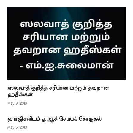
இறை நம்பிக்கையாளர்
தற்கொலை செய்தால்
அவருக்கு நிரந்தர
நரகமா? தெரியாமல்
செய்த தற்கொலைக்கு
மன்னிப்பு உண்டா? நாம்
அவருக்காக
பாவமன்னிப்பு…
ஸலவாத் குறித்த சரியான மற்றும் தவறான
ஹதீஸ்கள்
May 9, 2018
ஹாஜிகளிடம் துஆச் செய்யக் கோருதல்
May 5, 2018