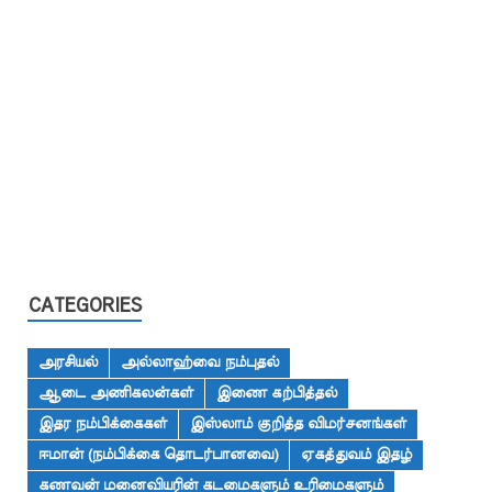
CATEGORIES
அரசியல்
அல்லாஹ்வை நம்புதல்
ஆடை அணிகலன்கள்
இணை கற்பித்தல்
இதர நம்பிக்கைகள்
இஸ்லாம் குறித்த விமர்சனங்கள்
ஈமான் (நம்பிக்கை தொடர்பானவை)
ஏகத்துவம் இதழ்
கணவன் மனைவியரின் கடமைகளும் உரிமைகளும்