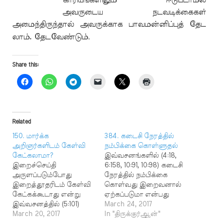
காரியங்களிலும் ஈடுபடாமல்
அவருடைய நடவடிக்கைகள்
அமைந்திருந்தால் அவருக்காக பாவமன்னிப்புத் தேட
.
லாம். தேடவேண்டும்
Share this:
Related
150. மார்க்க
384. கடைசி நேரத்தில்
அறிஞர்களிடம் கேள்வி
நம்பிக்கை கொள்ளுதல்
கேட்கலாமா?
இவ்வசனங்களில் (4:18,
இறைச்செய்தி
6:158, 10:91, 10:98) கடைசி
அருளப்படும்போது
நேரத்தில் நம்பிக்கை
இறைத்தூதரிடம் கேள்வி
கொள்வது இறைவனால்
கேட்கக்கூடாது என்று
ஏற்கப்படுமா என்பது
இவ்வசனத்தில் (5:101)
குறித்து பேசப்படுகிறது.
March 24, 2017
சொல்லப்பட்டுள்ளது.
March 20, 2017
ஒரு மனிதன் இஸ்லாத்தை
In "திருக்குர்ஆன்"