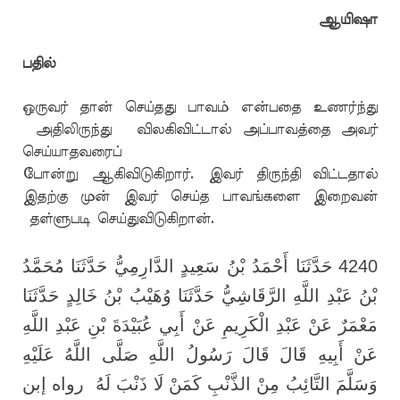
ஆயிஷா
பதில்
ஒருவர் தான் செய்தது பாவம் என்பதை உணர்ந்து
அதிலிருந்து விலகிவிட்டால் அப்பாவத்தை அவர்
செய்யாதவரைப்
போன்று ஆகிவிடுகிறார். இவர் திருந்தி விட்டதால்
இதற்கு முன் இவர் செய்த பாவங்களை இறைவன்
தள்ளுபடி செய்துவிடுகிறான்.
4240 حَدَّثَنَا أَحْمَدُ بْنُ سَعِيدٍ الدَّارِمِيُّ حَدَّثَنَا مُحَمَّدُ
بْنُ عَبْدِ اللَّهِ الرَّقَاشِيُّ حَدَّثَنَا وُهَيْبُ بْنُ خَالِدٍ حَدَّثَنَا
مَعْمَرٌ عَنْ عَبْدِ الْكَرِيمِ عَنْ أَبِي عُبَيْدَةَ بْنِ عَبْدِ اللَّهِ
عَنْ أَبِيهِ قَالَ قَالَ رَسُولُ اللَّهِ صَلَّى اللَّهُ عَلَيْهِ
وَسَلَّمَ التَّائِبُ مِنْ الذَّنْبِ كَمَنْ لَا ذَنْبَ لَهُ رواه إبن