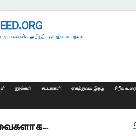
EED.ORG
 தூய வடிவில் அறிந்திட ஓர் இணையதளம்
ள்
நூல்கள்
சட்டங்கள்
ஏகத்துவம் இதழ்
சிறிய உர
தவைகளாக…