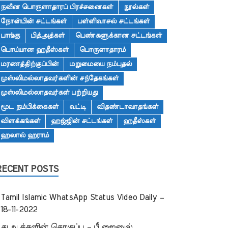
நவீன பொருளாதாரப் பிரச்சனைகள்
நூல்கள்
நோன்பின் சட்டங்கள்
பள்ளிவாசல் சட்டங்கள்
பாங்கு
பித்அத்கள்
பெண்களுக்கான சட்டங்கள்
பொய்யான ஹதீஸ்கள்
பொருளாதாரம்
மரணத்திற்குப்பின்
மறுமையை நம்புதல்
முஸ்லிமல்லாதவர்களின் சந்தேகங்கள்
முஸ்லிமல்லாதவர்கள் பற்றியது
மூட நம்பிக்கைகள்
வட்டி
விதண்டாவாதங்கள்
விளக்கங்கள்
ஹஜ்ஜின் சட்டங்கள்
ஹதீஸ்கள்
ஹலால் ஹராம்
RECENT POSTS
Tamil Islamic WhatsApp Status Video Daily –
18-11-2022
துஆக்களின் தொகுப்பு – பீ.ஜைனுல்