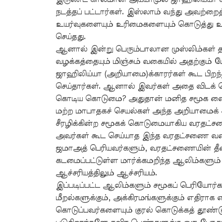
நடத்தப் பட்டார்கள். இஸ்லாம் வந்து அவற்றைத
உயர்வுகளையும் உரிமைகளையும் கொடுத்து உ
செய்தது.
ஆனால் இன்று பெரும்பாலான முஸ்லிம்கள் 
வழக்கத்தையும் மிஞ்சும் வகையில் அதற்கும் 
ஜாஹிலிய்யா (அறியாமை)க்காரர்கள் கூட பிற
செய்தார்கள். ஆனால் இவர்கள் அதை விடக் 
கொடிய கொடுமை? அதுதான் மனித சமூக வ
மற்ற மாபாதகச் செயல்கள் அந்த அறியாமைக் க
சீரழிக்கின்ற சமூகக் கொடுமையாகிய வரதட
அவர்கள் கூட செய்யாத இந்த வரதட்சணை வ
ஜமாஅத் பெரியவர்களும், வரதட்சணையின் தீம
கடமைப்பட்டுள்ள மார்க்கமறிந்த ஆலிம்களும்
ஆச்சரியத்திலும் ஆச்சரியம்.
இப்படிப்பட்ட ஆலிம்களும் சமூகப் பெரியோர்
மீறல்களுக்கும், அக்கிரமங்களுக்கும் எதிராக எ
கொடுப்பவர்களையும் குரல் கொடுக்கத் தூண்டு