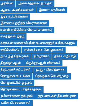
அரசியல்
அல்லாஹ்வை நம்புதல்
ஆடை அணிகலன்கள்
இணை கற்பித்தல்
இதர நம்பிக்கைகள்
இஸ்லாம் குறித்த விமர்சனங்கள்
ஈமான் (நம்பிக்கை தொடர்பானவை)
ஏகத்துவம் இதழ்
கணவன் மனைவியரின் கடமைகளும் உரிமைகளும்
குடும்பவியல்
சுன்னத்தான தொழுகைகள்
ஜமாஅத் தொழுகை
தமிழாக்கம்
தர்கா வழிபாடு
திருக்குர்ஆன்
திருக்குர்ஆன் விளக்கம்
திருமணச் சட்டங்கள்
துஆ - பிரார்த்தனை
தொழுகை சட்டங்கள்
தொழுகை செயல்முறை
தொழுகையில் ஓதுதல்
தொழுகையை பாதிக்காதவை
நபிமார்களை நம்புதல்
நற்பண்புகள் தீயபண்புகள்
நவீன பிரச்சனைகள்