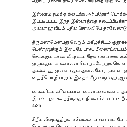
படுகிறார்களே தவிர பெண்களுக்கு ஒரு போதும் 
இஸ்லாம் நமக்கு கிடைத்த அரியதோர் பொக்கி
இப்படிப்பட்ட இந்த இஸ்லாத்தை கடைப்பிடிக்
அல்லாஹ்விடம் பதில் சொல்லியே தீரவேண்டும
திருமணமென்பது வெறும் மகிழ்ச்சியும் குதூக
பெண்ணுக்கும் இடையே பாசப் பிணைப்பையு
செய்வதும் மனைவியுடைய தேவையை கணவன் நிவ
முழுவதுமாக கணவன் பொறுப்பேற்றுக் கொள்ள
அல்லாஹ் முன்னாலும் அவையோர் முன்னாலும்
உறுதிமொழியாகும். இதைக் கீழ் வரும் குர்ஆன
உங்களிடம் கடுமையான உடன்படிக்கையை அவர்க
இரண்டறக் கலந்திருக்கும் நிலையில் எப்படி நீ
4:21)
சிறிய விஷயத்திற்காகவெல்லாம் சண்டை போட
பொறுத்துக் கொள்வது தான் நல்லது. அதன்