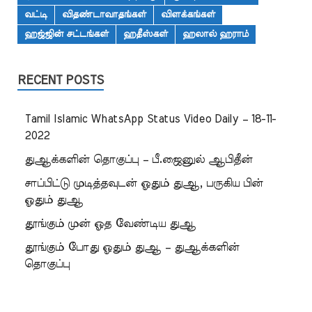
வட்டி
விதண்டாவாதங்கள்
விளக்கங்கள்
ஹஜ்ஜின் சட்டங்கள்
ஹதீஸ்கள்
ஹலால் ஹராம்
RECENT POSTS
Tamil Islamic WhatsApp Status Video Daily – 18-11-
2022
துஆக்களின் தொகுப்பு – பீ.ஜைனுல் ஆபிதீன்
சாப்பிட்டு முடித்தவுடன் ஓதும் துஆ, பருகிய பின்
ஓதும் துஆ
தூங்கும் முன் ஓத வேண்டிய துஆ
தூங்கும் போது ஓதும் துஆ – துஆக்களின்
தொகுப்பு