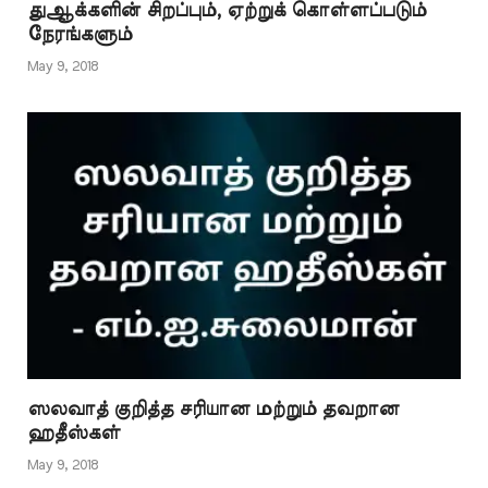
துஆக்களின் சிறப்பும், ஏற்றுக் கொள்ளப்படும்
مَسَاجِدَ رواه…
நேரங்களும்
May 9, 2018
ஸலவாத் குறித்த சரியான மற்றும் தவறான
ஹதீஸ்கள்
May 9, 2018