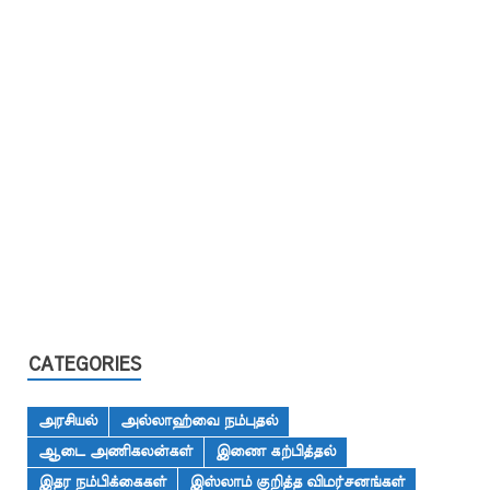
CATEGORIES
அரசியல்
அல்லாஹ்வை நம்புதல்
ஆடை அணிகலன்கள்
இணை கற்பித்தல்
இதர நம்பிக்கைகள்
இஸ்லாம் குறித்த விமர்சனங்கள்