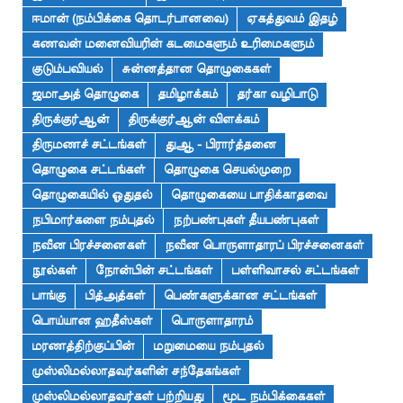
ஈமான் (நம்பிக்கை தொடர்பானவை)
ஏகத்துவம் இதழ்
கணவன் மனைவியரின் கடமைகளும் உரிமைகளும்
குடும்பவியல்
சுன்னத்தான தொழுகைகள்
ஜமாஅத் தொழுகை
தமிழாக்கம்
தர்கா வழிபாடு
திருக்குர்ஆன்
திருக்குர்ஆன் விளக்கம்
திருமணச் சட்டங்கள்
துஆ - பிரார்த்தனை
தொழுகை சட்டங்கள்
தொழுகை செயல்முறை
தொழுகையில் ஓதுதல்
தொழுகையை பாதிக்காதவை
நபிமார்களை நம்புதல்
நற்பண்புகள் தீயபண்புகள்
நவீன பிரச்சனைகள்
நவீன பொருளாதாரப் பிரச்சனைகள்
நூல்கள்
நோன்பின் சட்டங்கள்
பள்ளிவாசல் சட்டங்கள்
பாங்கு
பித்அத்கள்
பெண்களுக்கான சட்டங்கள்
பொய்யான ஹதீஸ்கள்
பொருளாதாரம்
மரணத்திற்குப்பின்
மறுமையை நம்புதல்
முஸ்லிமல்லாதவர்களின் சந்தேகங்கள்
முஸ்லிமல்லாதவர்கள் பற்றியது
மூட நம்பிக்கைகள்