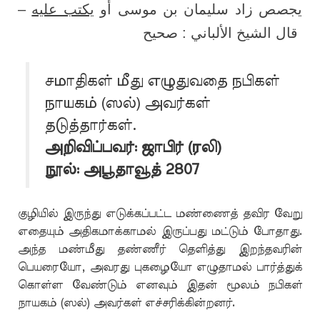
–
يكتب عليه
يجصص زاد سليمان بن موسى أو
قال الشيخ الألباني : صحيح
மாதிகள் மீது எழுதுவதை நபிகள்
ச
நாயகம் (ஸல்) அவர்கள்
தடுத்தார்கள்.
அறிவிப்பவர்: ஜாபிர் (ரலி)
நூல்: அபூதாவூத் 2807
குழியில் இருந்து எடுக்கப்பட்ட மண்ணைத் தவிர வேறு
எதையும் அதிகமாக்காமல் இருப்பது மட்டும் போதாது.
அந்த மண்மீது தண்ணீர் தெளித்து இறந்தவரின்
பெயரையோ, அவரது புகழையோ எழுதாமல் பார்த்துக்
கொள்ள வேண்டும் எனவும் இதன் மூலம் நபிகள்
நாயகம் (ஸல்) அவர்கள் எச்சரிக்கின்றனர்.