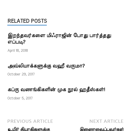
பின்வரும் ஹதீஸ்களை
இதற்கு ஆதாரமாக
எடுத்துக் காட்டுகின்றனர்.
صحيح البخاري 216 - حَدَّثَنَا
RELATED POSTS
عُثْمَانُ، قَالَ: حَدَّثَنَا جَرِيرٌ، عَنْ
مَنْصُورٍ، عَنْ مُجَاهِدٍ، عَنِ ابْنِ
இறந்தவர்களை மிஃராஜின் போது பார்த்தது
عَبَّاسٍ، قَالَ: مَرَّ النَّبِيُّ صَلَّى
எப்படி?
اللهُ عَلَيْهِ وَسَلَّمَ بِحَائِطٍ مِنْ
حِيطَانِ…
April 18, 2018
அவ்லியாக்களுக்கு வஹீ வருமா?
October 29, 2017
கப்ரு வணங்கிகளின் முக நூல் ஹதீஸ்கள்!
October 5, 2017
PREVIOUS ARTICLE
NEXT ARTICLE
உயிர் தியாகிகளுக்கு
இணைவைப்பவர்கள்