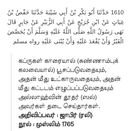
1610 حَدَّثَنَا أَبُو بَكْرِ بْنُ أَبِي شَيْبَةَ حَدَّثَنَا حَفْصُ بْنُ
غِيَاثٍ عَنْ ابْنِ جُرَيْجٍ عَنْ أَبِي الزُّبَيْرِ عَنْ جَابِرٍ قَالَ
نَهَى رَسُولُ اللَّهِ صَلَّى اللَّهُ عَلَيْهِ وَسَلَّمَ أَنْ يُجَصَّصَ
الْقَبْرُ وَأَنْ يُقْعَدَ عَلَيْهِ وَأَنْ يُبْنَى عَلَيْهِ رواه مسلم
கப்ருகள் காரையால் (சுண்ணாம்புக்
கலவையால்) பூசப்படுவதையும்,
அதன் மீது உட்காருவதையும், அதன்
மீது கட்டடம் எழுப்பப்படுவதையும்
அல்லாஹ்வின் தூதர் (ஸல்)
அவர்கள் தடை செய்தார்கள்.
அறிவிப்பவர் : ஜாபிர் (ரலி)
நூல் : முஸ்லிம் 1765