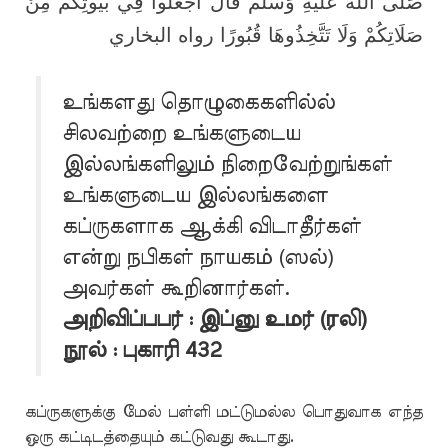
صَلَّى اللَّهُ عَلَيْهِ وَسَلَّمَ قَالَ اجْعَلُوا فِي بُيُوتِكُمْ مِنْ
صَلَاتِكُمْ وَلَا تَتَّخِذُوهَا قُبُورًا رواه البخاري
உங்களது தொழுகைகளில்ல்
சிலவற்றை உங்களுடைய
இல்லங்களிலும் நிறைவேற்றுங்கள்
உங்களுடைய இல்லங்களை
கப்ருகளாக ஆக்கி விடாதீர்கள்
என்று நபிகள் நாயகம் (ஸல்)
அவர்கள் கூறினார்கள்.
அறிவிப்பபர் : இப்னு உமர் (ரலி)
நூல் : புகாரி 432
கப்ருகளுக்கு மேல் பள்ளி மட்டுமல்ல பொதுவாக எந்த
ஒரு கட்டிடத்தையும் கட்டுவது கூடாது
.