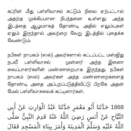
கப்ரின் மீது பள்ளிவாசல் கட்டும் நிலை ஏற்பட்டால்
அதற்கு முக்கியமான நிபந்தனை உள்ளது. அந்த
இடத்தை ஆழமாகத் தோண்டி அதில் எலும்புகள்
ஏதும் இருந்தால் அவற்றை வேறு இடத்தில் புதைக்க
வேண்டும்.
நபிகள் நாயகம் (ஸல்) அவர்களால் கட்டப்பட்ட மஸ்ஜிது
நபவீ பள்ளிவாசல் முன்னர் அந்த இணை
வைப்பாளர்களின் மண்ணறையாக இருந்தது. நபிகள்
நாயகம் (ஸல்) அவர்கள் அந்த மண்ணறைகளைத்
தோண்டி அதை அப்புறப்படுத்திவிட்டு பிறகே அதன்
மேல் பள்ளிவாசலைக் கட்டினார்கள்
.
1868 حَدَّثَنَا أَبُو مَعْمَرٍ حَدَّثَنَا عَبْدُ الْوَارِثِ عَنْ أَبِي
التَّيَّاحِ عَنْ أَنَسٍ رَضِيَ اللَّهُ عَنْهُ قَدِمَ النَّبِيُّ صَلَّى
اللَّهُ عَلَيْهِ وَسَلَّمَ الْمَدِينَةَ وَأَمَرَ بِبِنَاءِ الْمَسْجِدِ فَقَالَ