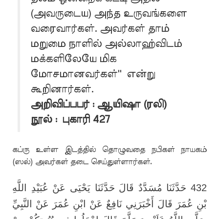
(அவருடைய) அந்த உருவங்களை
வரைவார்கள். அவர்கள் தாம்
மறுமை நாளில் அல்லாஹ்விடம்
மக்களிலேயே மிக
மோசமானவர்கள்'' என்று
கூறினார்கள்.
அறிவிப்பபர் : ஆயிஷா (ரலி)
நூல் : புகாரி 427
கப்ரு உள்ள இடத்தில் தொழுவதை நபிகள் நாயகம்
(ஸல்) அவர்கள் தடை செய்துள்ளார்கள்
.
432 حَدَّثَنَا مُسَدَّدٌ قَالَ حَدَّثَنَا يَحْيَى عَنْ عُبَيْدِ اللَّهِ
بْنِ عُمَرَ قَالَ أَخْبَرَنِي نَافِعٌ عَنْ ابْنِ عُمَرَ عَنْ النَّبِيِّ