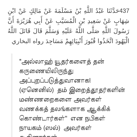
437حَدَّثَنَا عَبْدُ اللَّهِ بْنُ مَسْلَمَةَ عَنْ مَالِكٍ عَنْ ابْنِ
شِهَابٍ عَنْ سَعِيدِ بْنِ الْمُسَيَّبِ عَنْ أَبِي هُرَيْرَةَ أَنَّ
رَسُولَ اللَّهِ صَلَّى اللَّهُ عَلَيْهِ وَسَلَّمَ قَالَ قَاتَلَ اللَّهُ
الْيَهُودَ اتَّخَذُوا قُبُورَ أَنْبِيَائِهِمْ مَسَاجِدَ رواه البخاري
"அல்லாஹ் யூதர்களைத் தன்
கருணையிலிருந்து
அப்புறப்படுத்துவானாக!
(ஏனெனில்) தம் இறைத்தூதர்களின்
மண்ணறைகளை அவர்கள்
வணக்கத் தலங்களாக ஆக்கிக்
கொண்டார்கள்'' என நபிகள்
நாயகம் (ஸல்) அவர்கள்