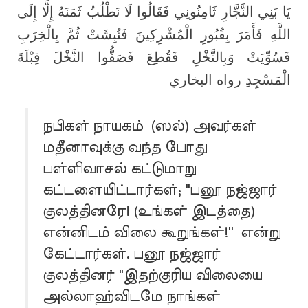
يَا بَنِي النَّجَّارِ ثَامِنُونِي فَقَالُوا لَا نَطْلُبُ ثَمَنَهُ إِلَّا إِلَى
اللَّهِ فَأَمَرَ بِقُبُورِ الْمُشْرِكِينَ فَنُبِشَتْ ثُمَّ بِالْخِرَبِ
فَسُوِّيَتْ وَبِالنَّخْلِ فَقُطِعَ فَصَفُّوا النَّخْلَ قِبْلَةَ
الْمَسْجِدِ رواه البخاري
நபிகள் நாயகம் (ஸல்) அவர்கள்
மதீனாவுக்கு வந்த போது
பள்ளிவாசல் கட்டுமாறு
கட்டளையிட்டார்கள்; "பனூ நஜ்ஜார்
குலத்தினரே! (உங்கள் இடத்தை)
என்னிடம் விலை கூறுங்கள்!'' என்று
கேட்டார்கள். பனூ நஜ்ஜார்
குலத்தினர் "இதற்குரிய விலையை
அல்லாஹ்விடமே நாங்கள்