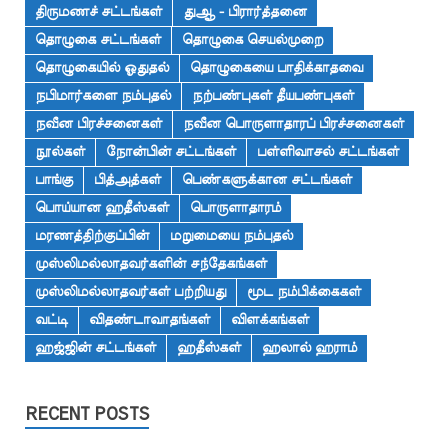
திருமணச் சட்டங்கள்
துஆ - பிரார்த்தனை
தொழுகை சட்டங்கள்
தொழுகை செயல்முறை
தொழுகையில் ஓதுதல்
தொழுகையை பாதிக்காதவை
நபிமார்களை நம்புதல்
நற்பண்புகள் தீயபண்புகள்
நவீன பிரச்சனைகள்
நவீன பொருளாதாரப் பிரச்சனைகள்
நூல்கள்
நோன்பின் சட்டங்கள்
பள்ளிவாசல் சட்டங்கள்
பாங்கு
பித்அத்கள்
பெண்களுக்கான சட்டங்கள்
பொய்யான ஹதீஸ்கள்
பொருளாதாரம்
மரணத்திற்குப்பின்
மறுமையை நம்புதல்
முஸ்லிமல்லாதவர்களின் சந்தேகங்கள்
முஸ்லிமல்லாதவர்கள் பற்றியது
மூட நம்பிக்கைகள்
வட்டி
விதண்டாவாதங்கள்
விளக்கங்கள்
ஹஜ்ஜின் சட்டங்கள்
ஹதீஸ்கள்
ஹலால் ஹராம்
RECENT POSTS