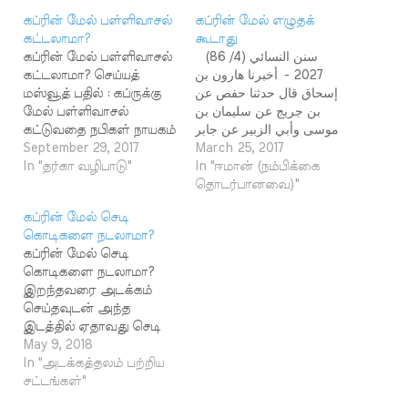
கப்ரின் மேல் பள்ளிவாசல்
கப்ரின் மேல் எழுதக்
கட்டலாமா?
கூடாது
கப்ரின் மேல் பள்ளிவாசல்
سنن النسائي (4/ 86)
கட்டலாமா? செய்யத்
2027 - أخبرنا هارون بن
மஸ்வூத் பதில் : கப்ருக்கு
إسحاق قال حدثنا حفص عن
மேல் பள்ளிவாசல்
بن جريج عن سليمان بن
கட்டுவதை நபிகள் நாயகம்
موسى وأبي الزبير عن جابر
(ஸல்) அவர்கள் தடை
September 29, 2017
قال : نهى رسول الله صلى
March 25, 2017
செய்துள்ளார்கள்.
In "தர்கா வழிபாடு"
الله عليه و سلم أن يبني على
In "ஈமான் (நம்பிக்கை
437حَدَّثَنَا عَبْدُ اللَّهِ بْنُ مَسْلَمَةَ
القبر أو يزاد عليه أو يجصص
தொடர்பானவை)"
زاد سليمان بن موسى
عَنْ مَالِكٍ عَنْ ابْنِ شِهَابٍ عَنْ
கப்ரின் மேல் செடி
أو يكتب عليه - قال الشيخ…
سَعِيدِ بْنِ الْمُسَيَّبِ عَنْ أَبِي
கொடிகளை நடலாமா?
هُرَيْرَةَ أَنَّ رَسُولَ اللَّهِ صَلَّى
கப்ரின் மேல் செடி
اللَّهُ عَلَيْهِ وَسَلَّمَ قَالَ قَاتَلَ اللَّهُ
கொடிகளை நடலாமா?
الْيَهُودَ اتَّخَذُوا قُبُورَ أَنْبِيَائِهِمْ
இறந்தவரை அடக்கம்
مَسَاجِدَ…
செய்தவுடன் அந்த
இடத்தில் ஏதாவது செடி
கொடிகளை நட்டு
May 9, 2018
வைக்கும் வழக்கம்
In "அடக்கத்தலம் பற்றிய
தமிழகத்தில்
சட்டங்கள்"
காணப்படுகிறது.