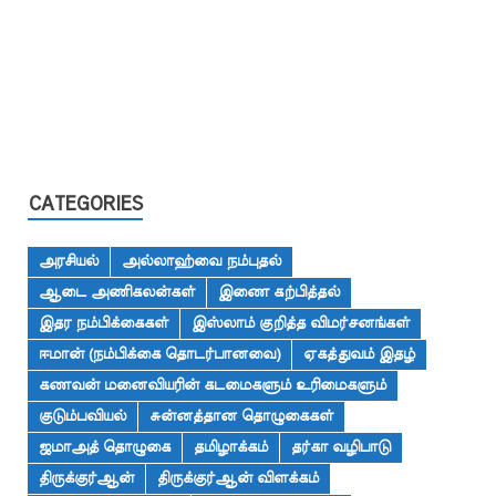
CATEGORIES
அரசியல்
அல்லாஹ்வை நம்புதல்
ஆடை அணிகலன்கள்
இணை கற்பித்தல்
இதர நம்பிக்கைகள்
இஸ்லாம் குறித்த விமர்சனங்கள்
ஈமான் (நம்பிக்கை தொடர்பானவை)
ஏகத்துவம் இதழ்
கணவன் மனைவியரின் கடமைகளும் உரிமைகளும்
குடும்பவியல்
சுன்னத்தான தொழுகைகள்
ஜமாஅத் தொழுகை
தமிழாக்கம்
தர்கா வழிபாடு
திருக்குர்ஆன்
திருக்குர்ஆன் விளக்கம்