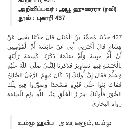
கூறினார்கள்.
அறிவிப்பவர் : அபூ ஹுரைரா (ரலி)
நூல் : புகாரி 437
427 حَدَّثَنَا مُحَمَّدُ بْنُ الْمُثَنَّى قَالَ حَدَّثَنَا يَحْيَى عَنْ
هِشَامٍ قَالَ أَخْبَرَنِي أَبِي عَنْ عَائِشَةَ أُمِّ الْمُؤْمِنِينَ
أَنَّ أُمَّ حَبِيبَةَ وَأُمَّ سَلَمَةَ ذَكَرَتَا كَنِيسَةً رَأَيْنَهَا
بِالْحَبَشَةِ فِيهَا تَصَاوِيرُ فَذَكَرَتَا لِلنَّبِيِّ صَلَّى اللَّهُ عَلَيْهِ
وَسَلَّمَ فَقَالَ إِنَّ أُولَئِكَ إِذَا كَانَ فِيهِمْ الرَّجُلُ الصَّالِحُ
فَمَاتَ بَنَوْا عَلَى قَبْرِهِ مَسْجِدًا وَصَوَّرُوا فِيهِ تِلْكَ
الصُّوَرَ فَأُولَئِكَ شِرَارُ الْخَلْقِ عِنْدَ اللَّهِ يَوْمَ الْقِيَامَةِ
رواه البخاري
உம்மு ஹபீபா அவர்களும், உம்மு