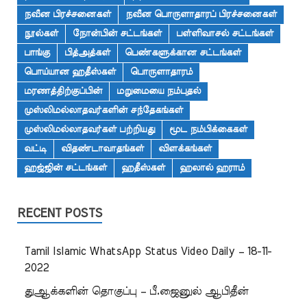
நவீன பிரச்சனைகள்
நவீன பொருளாதாரப் பிரச்சனைகள்
நூல்கள்
நோன்பின் சட்டங்கள்
பள்ளிவாசல் சட்டங்கள்
பாங்கு
பித்அத்கள்
பெண்களுக்கான சட்டங்கள்
பொய்யான ஹதீஸ்கள்
பொருளாதாரம்
மரணத்திற்குப்பின்
மறுமையை நம்புதல்
முஸ்லிமல்லாதவர்களின் சந்தேகங்கள்
முஸ்லிமல்லாதவர்கள் பற்றியது
மூட நம்பிக்கைகள்
வட்டி
விதண்டாவாதங்கள்
விளக்கங்கள்
ஹஜ்ஜின் சட்டங்கள்
ஹதீஸ்கள்
ஹலால் ஹராம்
RECENT POSTS
Tamil Islamic WhatsApp Status Video Daily – 18-11-
2022
துஆக்களின் தொகுப்பு – பீ.ஜைனுல் ஆபிதீன்