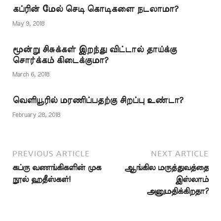
இந்தச் சந்தேகம் எழுவது
உறக்கத்திலிருந்து
கப்ரின் மேல் செடி கொடிகளை நடலாமா?
இயற்கையே! உடலை
எங்களை எழுப்பியவன்…
எரித்து சாம்பலாக்கி பல
May 9, 2018
பகுதிகளிலும்
தூவிவிடப்பட்டவர்கள்,
மூன்று சிசுக்கள் இறந்து விட்டால் தாய்க்கு
மிருகங்களால் அடித்துக்
சொர்க்கம் கிடைக்குமா?
கொல்லப்பட்டு
அவற்றுக்கு உணவாகிப்
March 6, 2018
போனவர்கள்
ஆகியோருக்கு கப்ரு
வெளியூரில் மரணிப்பதற்கு சிறப்பு உண்டா?
வேதனை எவ்வாறு?
இவர்களுக்கு கப்ரே
February 28, 2018
கிடையாது…
PREVIOUS ARTICLE
NEXT ARTICLE
கப்ரு வணங்கிகளின் முக
ஆங்கில மருத்துவத்தை
நூல் ஹதீஸ்கள்!
இஸ்லாம்
அனுமதிக்கிறதா?