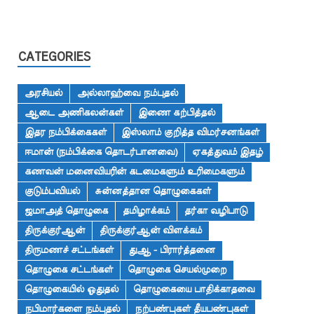
CATEGORIES
அரசியல்
அல்லாஹ்வை நம்புதல்
ஆடை அணிகலன்கள்
இணை கற்பித்தல்
இதர நம்பிக்கைகள்
இஸ்லாம் குறித்த விமர்சனங்கள்
ஈமான் (நம்பிக்கை தொடர்பானவை)
ஏகத்துவம் இதழ்
கணவன் மனைவியரின் கடமைகளும் உரிமைகளும்
குடும்பவியல்
சுன்னத்தான தொழுகைகள்
ஜமாஅத் தொழுகை
தமிழாக்கம்
தர்கா வழிபாடு
திருக்குர்ஆன்
திருக்குர்ஆன் விளக்கம்
திருமணச் சட்டங்கள்
துஆ - பிரார்த்தனை
தொழுகை சட்டங்கள்
தொழுகை செயல்முறை
தொழுகையில் ஓதுதல்
தொழுகையை பாதிக்காதவை
நபிமார்களை நம்புதல்
நற்பண்புகள் தீயபண்புகள்