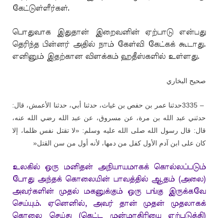
கேட்டுள்ளீர்கள்.
பொதுவாக இதுதான் இறைவனின் ஏற்பாடு என்பது
தெரிந்த பின்னர் அதில் நாம் கேள்வி கேட்கக் கூடாது.
எனினும் இதற்கான விளக்கம் ஹதீஸ்களில் உள்ளது.
صحيح البخاري
حدثنا عمر بن حفص بن غياث، حدثنا أبي، حدثنا الأعمش، قال:
3335 –
حدثني عبد الله بن مرة، عن مسروق، عن عبد الله رضي الله عنه،
قال: قال رسول الله صلى الله عليه وسلم: «لا تقتل نفس ظلما، إلا
»
كان على ابن آدم الأول كفل من دمها، لأنه أول من سن القتل
உலகில் ஒரு மனிதன் அநியாயமாகக் கொல்லப்படும்
போது அந்தக் கொலையின் பாவத்தில் ஆதம் (அலை)
அவர்களின் முதல் மகனுக்கும் ஒரு பங்கு இருக்கவே
செய்யும். ஏனெனில், அவர் தான் முதன் முதலாகக்
கொலை செய்து (கெட்ட முன்மாதிரியை ஏற்படுத்தி)