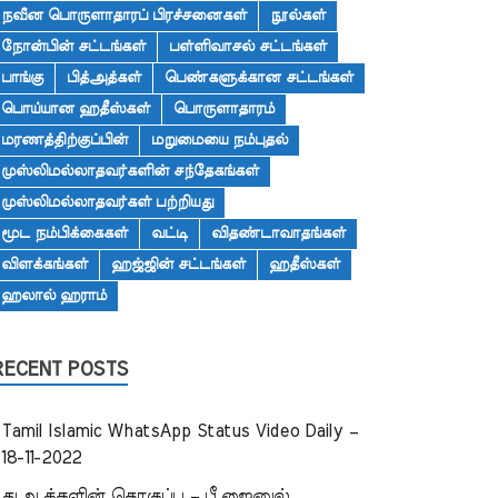
நவீன பொருளாதாரப் பிரச்சனைகள்
நூல்கள்
நோன்பின் சட்டங்கள்
பள்ளிவாசல் சட்டங்கள்
பாங்கு
பித்அத்கள்
பெண்களுக்கான சட்டங்கள்
பொய்யான ஹதீஸ்கள்
பொருளாதாரம்
மரணத்திற்குப்பின்
மறுமையை நம்புதல்
முஸ்லிமல்லாதவர்களின் சந்தேகங்கள்
முஸ்லிமல்லாதவர்கள் பற்றியது
மூட நம்பிக்கைகள்
வட்டி
விதண்டாவாதங்கள்
விளக்கங்கள்
ஹஜ்ஜின் சட்டங்கள்
ஹதீஸ்கள்
ஹலால் ஹராம்
RECENT POSTS
Tamil Islamic WhatsApp Status Video Daily –
18-11-2022
துஆக்களின் தொகுப்பு – பீ.ஜைனுல்