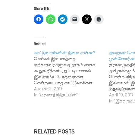
Share this:
Related
காட்டுவாசிகளின் நிலை என்ன?
தவறான கொள
கேள்வி: இஸ்லாத்தை
முன்னோரின்
ஏற்காதவர்களுக்கு நரகம் எனக்
குரான், ஹதீ
கூறுகிறீர்கள். அப்படியானால்
தமிழாக்கமும்
இஸ்லாமிய போதனைகள்
போன்ற சிந்
சென்றடையாத காட்டுவாசிகள்
இல்லாமல் இ
போன்றோரின் நிலை என்ன என்று
August 3, 2017
மத்ஹப்களைத
முஸ்லிமல்லாத நண்பர்கள்
In "மரணத்திற்குப்பின்"
பின்பற்றவேண
April 19, 2017
கேட்கின்றனர். எஸ். சீனி சலாபுதீன்,
அவர்கள் செய
In "இதர நம்ப
எம். ராஜா முஹம்மது, எம்.
பாவமாகும் ?
சாஹுல் ஹமீது, டி. சீனிநைனா,
பாஷா, வி.களத
எஸ். சித்தீக், பி. அப்துல் ரஹ்மான்
ஏகத்துவப் பி
ஷாஹிது கூல்பார், பெரிய கடை
துவக்குவற்க
வீதி, மண்டபம் பதில் : மூஸா
RELATED POSTS
நிலை குறித்து