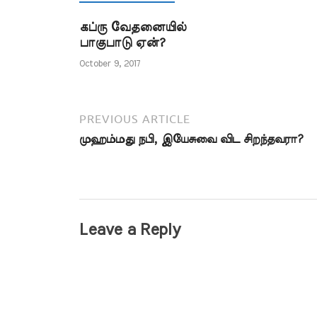
நபியவர்கள் ஃபிர்அவ்னிடம்
தீர்ப்பளிக்க ம
ஓரிறைக் கொள்கையைப்
முடிவை அல்
கப்ரு வேதனையில்
பிரச்சாரம் செய்த போது நீங்கள்…
நன்கறிந்தவன
பாகுபாடு ஏன்?
இந்தக் கேள்வ
வேண்டும்.…
October 9, 2017
PREVIOUS ARTICLE
முஹம்மது நபி, இயேசுவை விட சிறந்தவரா?
Leave a Reply