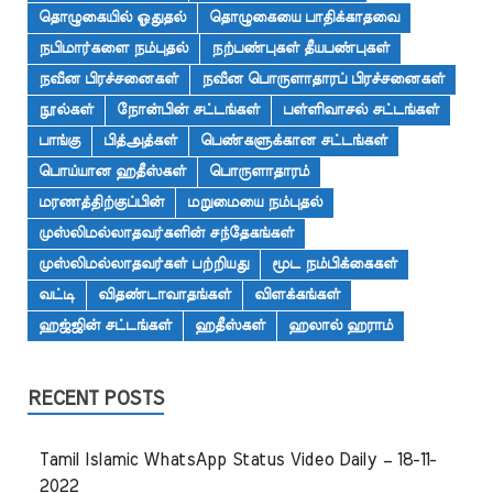
தொழுகையில் ஓதுதல்
தொழுகையை பாதிக்காதவை
நபிமார்களை நம்புதல்
நற்பண்புகள் தீயபண்புகள்
நவீன பிரச்சனைகள்
நவீன பொருளாதாரப் பிரச்சனைகள்
நூல்கள்
நோன்பின் சட்டங்கள்
பள்ளிவாசல் சட்டங்கள்
பாங்கு
பித்அத்கள்
பெண்களுக்கான சட்டங்கள்
பொய்யான ஹதீஸ்கள்
பொருளாதாரம்
மரணத்திற்குப்பின்
மறுமையை நம்புதல்
முஸ்லிமல்லாதவர்களின் சந்தேகங்கள்
முஸ்லிமல்லாதவர்கள் பற்றியது
மூட நம்பிக்கைகள்
வட்டி
விதண்டாவாதங்கள்
விளக்கங்கள்
ஹஜ்ஜின் சட்டங்கள்
ஹதீஸ்கள்
ஹலால் ஹராம்
RECENT POSTS
Tamil Islamic WhatsApp Status Video Daily – 18-11-
2022