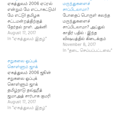
ஏகத்துவம் 2006 ஏப்ரல்
மருந்துகளைச்
என்றும் மே எட்டாகட்டும்!
சாப்பிடலாமா?
மே எட்டு! தமிழக
போதைப் பொருள் கலந்த
சட்டமன்றத்திற்குத்
மருந்துகளைச்
தேர்தல் நாள். அக்னி
சாப்பிடலாமா? அப்துல்
நட்சத்திர
August 17, 2017
காதிர் பதில் : இந்த
வெயிலைப்போன்று
In "ஏகத்துவம் இதழ்"
விஷயத்தில் கிடைக்கும்
அனல் பறக்கும்
ஆதாரங்கள்
November 8, 2017
பிரச்சாரம் முடிந்து,
மேலோட்டமாகப் பார்க்கும்
In "தடை செய்யப்பட்டவை"
மக்கள் அணியணியாக
போது முரண்பட்டதாக
சறுகலை ஒப்புக்
வாக்குச் சாவடிக்குஅணி
உள்ளதால் இது குறித்து
கொள்ளும் ஜாக்
வகுத்து வரும் நாள்!
அறிஞர்கள் மத்தியில்
ஏகத்துவம் 2006 ஜூன்
நாளைய ஆட்சியாளர்கள்
கருத்து வேறுபாடு
சறுகலை ஒப்புக்
யார் என்று நிர்ணயிக்கும்
உள்ளது. 3670حَدَّثَنَا مُحَمَّدُ
கொள்ளும் ஜாக்
நாள்! ஒருநாட்டின்
بْنُ الْمُثَنَّى وَمُحَمَّدُ بْنُ بَشَّارٍ
தமிழ்நாடு தவ்ஹீத்
பொருளாதார வளர்ச்சி,
وَاللَّفْظُ لِابْنِ الْمُثَنَّى قَالَا حَدَّثَنَا
ஜமாஅத் சார்பாக குமரி
முன்னேற்றம்
مُحَمَّدُ بْنُ جَعْفَرٍ حَدَّثَنَا شُعْبَةُ
மாவட்டக் கொள்கைச்
August 17, 2017
போன்றவற்றை
عَنْ سِمَاكِ بْنِ حَرْبٍ عَنْ
சகோதரர்கள் கடந்தஹஜ்
In "ஏகத்துவம் இதழ்"
நிர்ணயிக்கும் நாள்!
عَلْقَمَةَ بْنِ وَائِلٍ…
பெருநாளன்று
அதனால் வாக்குச்
கோட்டாற்றில் முதல்
சாவடிக்குச் செல்லும்
முறையாக நபிவழிப் படி
வாக்காளர்களின்