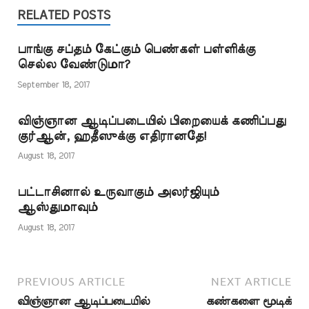
பெருநாள்தொழுகையை
சிந்தனை தெளிவாக
திடலில் தொழுதனர்.
RELATED POSTS
இருக்கவேண்டும்.
கோட்டாற்றில் ஏகத்துவக்
அவர்கள் நிதானத்துடன்
கொள்கை தோன்றிய நாள்
இருக்க…
பாங்கு சப்தம் கேட்கும் பெண்கள் பள்ளிக்கு
முதற்கொண்டு இது
செல்ல வேண்டுமா?
வரைஏகத்துவக்
கொள்கையாளர்கள்
September 18, 2017
பெருநாள் தொழுகையை
திடலில்
விஞ்ஞான ஆடிப்படையில் பிறையைக் கணிப்பது
தொழுததில்லை.பள்ளிகளி
குர்ஆன், ஹதீஸுக்கு எதிரானதே!
லேயே தொழுது
கொண்டிருக்கின்றனர்.
August 18, 2017
எனவே பெருநாள்
தொழுகையைத்திடலில்
பட்டாசினால் உருவாகும் அலர்ஜியும்
தொழும் இந்த நபிவழியை
ஆஸ்துமாவும்
அமல்படுத்தும் விதமாக
துண்டுப்
August 18, 2017
பிரசுரங்கள்,சுவரொட்டிக
ள்…
PREVIOUS ARTICLE
NEXT ARTICLE
விஞ்ஞான ஆடிப்படையில்
கண்களை மூடிக்