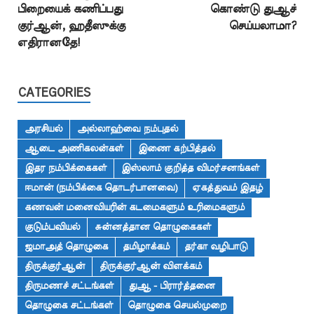
பிறையைக் கணிப்பது
கொண்டு துஆச்
குர்ஆன், ஹதீஸுக்கு
செய்யலாமா?
எதிரானதே!
CATEGORIES
அரசியல்
அல்லாஹ்வை நம்புதல்
ஆடை அணிகலன்கள்
இணை கற்பித்தல்
இதர நம்பிக்கைகள்
இஸ்லாம் குறித்த விமர்சனங்கள்
ஈமான் (நம்பிக்கை தொடர்பானவை)
ஏகத்துவம் இதழ்
கணவன் மனைவியரின் கடமைகளும் உரிமைகளும்
குடும்பவியல்
சுன்னத்தான தொழுகைகள்
ஜமாஅத் தொழுகை
தமிழாக்கம்
தர்கா வழிபாடு
திருக்குர்ஆன்
திருக்குர்ஆன் விளக்கம்
திருமணச் சட்டங்கள்
துஆ - பிரார்த்தனை
தொழுகை சட்டங்கள்
தொழுகை செயல்முறை