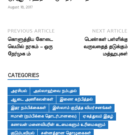
August 18, 2017
PREVIOUS ARTICLE
NEXT ARTICLE
கொளுத்திய கோடை
பெண்கள் பள்ளிக்கு
வெயில் நரகம் – ஒரு
வருவதைத் தடுக்கும்
நேர்முக ம்
மத்ஹபுகள்
CATEGORIES
அரசியல்
அல்லாஹ்வை நம்புதல்
ஆடை அணிகலன்கள்
இணை கற்பித்தல்
இதர நம்பிக்கைகள்
இஸ்லாம் குறித்த விமர்சனங்கள்
ஈமான் (நம்பிக்கை தொடர்பானவை)
ஏகத்துவம் இதழ்
கணவன் மனைவியரின் கடமைகளும் உரிமைகளும்
குடும்பவியல்
சுன்னத்தான தொழுகைகள்