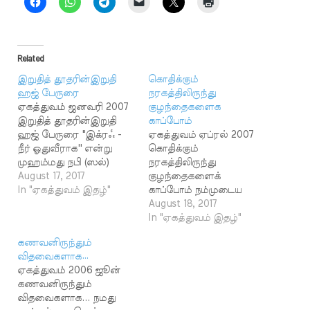
Related
இறுதித் தூதரின்இறுதி
கொதிக்கும்
ஹஜ் பேருரை
நரகத்திலிருந்து
ஏகத்துவம் ஜனவரி 2007
குழந்தைகளைக
இறுதித் தூதரின்இறுதி
காப்போம்
ஹஜ் பேருரை "இக்ரஃ -
ஏகத்துவம் ஏப்ரல் 2007
நீர் ஓதுவீராக'' என்று
கொதிக்கும்
முஹம்மது நபி (ஸல்)
நரகத்திலிருந்து
அவர்களுக்கு ஒரு
August 17, 2017
குழந்தைகளைக்
ரமளானில் தொடங்கி
In "ஏகத்துவம் இதழ்"
காப்போம் நம்முடைய
வைத்த ஜிப்ரீல் (அலை)
நெருங்கிய உறவினர்கள்
August 18, 2017
அவர்கள் ஒவ்வொரு
தங்கள் வீடுகளில்
In "ஏகத்துவம் இதழ்"
ரமளானிலும் அந்தக்
ஏதேனும் விஷேசம்
கணவனிருந்தும்
குர்ஆனை முழுமையாக
வைத்து அழைத்தால்,
விதவைகளாக…
ஓதிக் காட்டி மறு பதிவு
"அங்கு மார்க்கத்திற்கு
ஏகத்துவம் 2006 ஜூன்
செய்து கொள்வார்கள்.
முரணான காரியங்கள்
கணவனிருந்தும்
(புகாரி 3554) ஹிஜ்ரி
நடக்கும்; அதனால் நான்
விதவைகளாக... நமது
பத்தாம் ஆண்டு
வர மாட்டேன்'' என்று