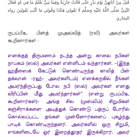
قُتِلَ مِنْ آبَائِهِنَّ يَوْمَ بَدْرٍ حَتَّى قَالَتْ جَارِيَةٌ وَفِينَا نَبِيٌّ يَعْلَمُ مَا فِي غَدٍ فَقَالَ
النَّبِيُّ صَلَّى اللَّهُ عَلَيْهِ وَسَلَّمَ لَا تَقُولِي هَكَذَا وَقُولِي مَا كُنْتِ تَقُولِينَ رواه
البخاري
ருபய்யிஉ பின்த் முஅவ்வித் (ரலி) அவர்கள்
கூறினார்கள் :
எனக்குத் திருமணம் நடந்த அன்று காலை நபிகள்
நாயகம் (ஸல்) அவர்கள் என்னிடம் வந்தார்கள். -(இந்த
ஹதீஸைக் கேட்டுக் கொண்டிருந்த காலித் பின்
தக்வான் -ரஹ்- அவர்களிடம்) எனக்கருகில் நீங்கள்
அமர்ந்திருப்பது போல நபி (ஸல்) அவர்கள் எனது
விரிப்பின் மீது அமர்ந்தார்கள்'' (என்று ருபய்யிஉ
கூறினார்கள்)- அங்கு சில (முஸ்லிம்) சிறுமிகள்
கஞ்சிராக்களை அடித்துக் கொண்டு பத்ருப் போரில்
கொல்லப்பட்ட தங்கள் முன்னோர்களைப் புகழ்ந்து
பாடிக் கொண்டிருந்தனர். அவர்களில் ஒரு சிறுமி,
எங்களிடையே ஓர் இறைத்தூதர் இருக்கிறார். அவர்