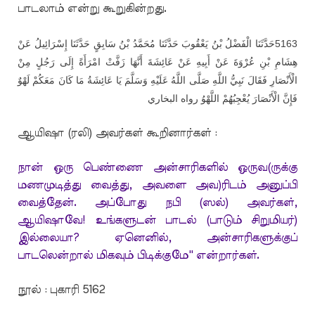
பாடலாம் என்று கூறுகின்றது.
حَدَّثَنَا الْفَضْلُ بْنُ يَعْقُوبَ حَدَّثَنَا مُحَمَّدُ بْنُ سَابِقٍ حَدَّثَنَا إِسْرَائِيلُ عَنْ
5163
هِشَامِ بْنِ عُرْوَةَ عَنْ أَبِيهِ عَنْ عَائِشَةَ أَنَّهَا زَفَّتْ امْرَأَةً إِلَى رَجُلٍ مِنْ
الْأَنْصَارِ فَقَالَ نَبِيُّ اللَّهِ صَلَّى اللَّهُ عَلَيْهِ وَسَلَّمَ يَا عَائِشَةُ مَا كَانَ مَعَكُمْ لَهْوٌ
فَإِنَّ الْأَنْصَارَ يُعْجِبُهُمْ اللَّهْوُ رواه البخاري
ஆயிஷா (ரலி) அவர்கள் கூறினார்கள் :
நான் ஒரு பெண்ணை அன்சாரிகளில் ஒருவ(ருக்கு
மணமுடித்து வைத்து, அவளை அவ)ரிடம் அனுப்பி
வைத்தேன். அப்போது நபி (ஸல்) அவர்கள்,
ஆயிஷாவே! உங்களுடன் பாடல் (பாடும் சிறுமியர்)
இல்லையா? ஏனெனில், அன்சாரிகளுக்குப்
பாடலென்றால் மிகவும் பிடிக்குமே'' என்றார்கள்.
நூல் : புகாரி 5162