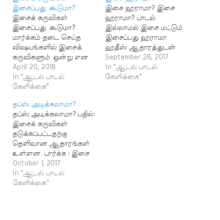
இசைப்பது கூடுமா?
இசை ஹராமா? இசை
இசைக் கருவிகள்
ஹராமா? பாடல்
இசைப்பது கூடுமா?
இல்லாமல் இசை மட்டும்
மார்க்கம் தடை செய்த
இசைப்பது ஹராமா
விஷயங்களில் இசைக்
ஹதீஸ் ஆதாரத்துடன்
கருவிகளும் ஒன்று என
பதிலை
September 28, 2017
பல வருடங்களாக நாம்
April 20, 2018
எதிர்பார்க்கிறேன்? ரிபாஸ்,
In "ஆடல் பாடல்
கூறி வருகிறோம்.
In "ஆடல் பாடல்
கத்தார் பதில் : இசை
கேளிக்கை"
ஆனால் இப்னு ஹஸ்ம்,
கேளிக்கை"
மார்க்கத்தில் தடை
யூசுஃப் கர்ளாவீ, கஸ்ஸாலீ
செய்யப்பட்ட அம்சமாகும்.
தப்ஸ் அடிக்கலாமா?
மற்றும் தற்காலத்தில்
இதனைப் பின்வரும்
தப்ஸ் அடிக்கலாமா? பதில்:
தோன்றிய இன்னும் சில
ஹதீஸ்கள்
இசைக் கருவிகள்
அறிஞர்கள்
தெளிவுபடுத்துகின்றன.
தடுக்கப்பட்டதற்கு
இசைக்கருவிகள்
صحيح البخاري 5590 - وَقَالَ
தெளிவான ஆதாரங்கள்
இசைப்பது மார்க்கத்தில்
هِشَامُ بْنُ عَمَّارٍ: حَدَّثَنَا صَدَقَةُ
உள்ளன. பார்க்க : இசை
அனுமதிக்கப்பட்டது என்று
بْنُ خَالِدٍ، حَدَّثَنَا عَبْدُ الرَّحْمَنِ
ஓர் ஆய்வு நபிகள் நாயகம்
October 1, 2017
கூறியுள்ளார்கள். இசைக்
بْنُ يَزِيدَ بْنِ جَابِرٍ، حَدَّثَنَا عَطِيَّةُ
(ஸல்) அவர்கள்
In "ஆடல் பாடல்
கருவிகள் கூடாது என்ற
بْنُ قَيْسٍ…
மதீனாவுக்கு வந்த போது
கேளிக்கை"
கருத்தில் வருகின்ற
பெண்கள் தஃப் அடித்து
அனைத்து ஹதீஸ்களும்
வரவேற்றார்கள் என்ற
பலவீனமானவை என்று
செய்தி பலவீனமான
இவர்கள் கூறுவதால்