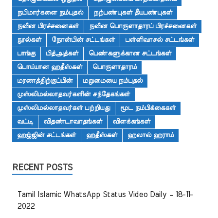
நபிமார்களை நம்புதல்
நற்பண்புகள் தீயபண்புகள்
நவீன பிரச்சனைகள்
நவீன பொருளாதாரப் பிரச்சனைகள்
நூல்கள்
நோன்பின் சட்டங்கள்
பள்ளிவாசல் சட்டங்கள்
பாங்கு
பித்அத்கள்
பெண்களுக்கான சட்டங்கள்
பொய்யான ஹதீஸ்கள்
பொருளாதாரம்
மரணத்திற்குப்பின்
மறுமையை நம்புதல்
முஸ்லிமல்லாதவர்களின் சந்தேகங்கள்
முஸ்லிமல்லாதவர்கள் பற்றியது
மூட நம்பிக்கைகள்
வட்டி
விதண்டாவாதங்கள்
விளக்கங்கள்
ஹஜ்ஜின் சட்டங்கள்
ஹதீஸ்கள்
ஹலால் ஹராம்
RECENT POSTS
Tamil Islamic WhatsApp Status Video Daily – 18-11-
2022