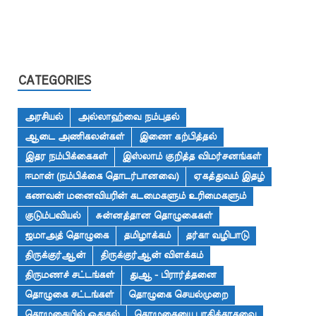
CATEGORIES
அரசியல்
அல்லாஹ்வை நம்புதல்
ஆடை அணிகலன்கள்
இணை கற்பித்தல்
இதர நம்பிக்கைகள்
இஸ்லாம் குறித்த விமர்சனங்கள்
ஈமான் (நம்பிக்கை தொடர்பானவை)
ஏகத்துவம் இதழ்
கணவன் மனைவியரின் கடமைகளும் உரிமைகளும்
குடும்பவியல்
சுன்னத்தான தொழுகைகள்
ஜமாஅத் தொழுகை
தமிழாக்கம்
தர்கா வழிபாடு
திருக்குர்ஆன்
திருக்குர்ஆன் விளக்கம்
திருமணச் சட்டங்கள்
துஆ - பிரார்த்தனை
தொழுகை சட்டங்கள்
தொழுகை செயல்முறை
தொழுகையில் ஓதுதல்
தொழுகையை பாதிக்காதவை