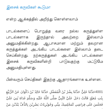
இசைக் கருவிகள் கூடுமா
என்ற ஆக்கத்தில் அறிந்து கொள்ளலாம்
பாடல்களைப் பொறுத்த வரை நல்ல கருத்துள்ள
பாடல்களாக இருந்தால் அவற்றை இஸ்லாம்
அனுமதிக்கின்றது. ஆபாசமான மற்றும் தவறான
கருத்துக்கள் அடங்கிய பாடல்களை இஸ்லாம் தடை
செய்கின்றது. நற்கருத்துகள் அடங்கிய பாடல்களை
இசைக் கருவிகளின்றி பாடுவதற்கு மட்டுமே
அனுமதியுள்ளது.
பின்வரும் செய்திகள் இதற்கு ஆதாரங்களாக உள்ளன.
حَدَّثَنَا عَلِيٌّ حَدَّثَنَا بِشْرُ بْنُ الْمُفَضَّلِ حَدَّثَنَا خَالِدُ بْنُ ذَكْوَانَ عَنْ الرُّبَيِّعِ
4001
بِنْتِ مُعَوِّذٍ قَالَتْ دَخَلَ عَلَيَّ النَّبِيُّ صَلَّى اللَّهُ عَلَيْهِ وَسَلَّمَ غَدَاةَ بُنِيَ عَلَيَّ
فَجَلَسَ عَلَى فِرَاشِي كَمَجْلِسِكَ مِنِّي وَجُوَيْرِيَاتٌ يَضْرِبْنَ بِالدُّفِّ يَنْدُبْنَ مَنْ