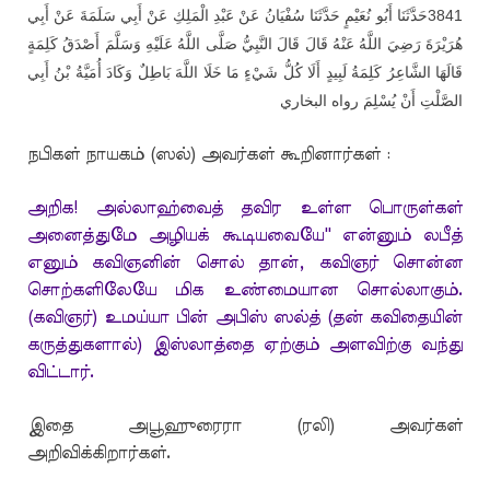
حَدَّثَنَا أَبُو نُعَيْمٍ حَدَّثَنَا سُفْيَانُ عَنْ عَبْدِ الْمَلِكِ عَنْ أَبِي سَلَمَةَ عَنْ أَبِي
3841
هُرَيْرَةَ رَضِيَ اللَّهُ عَنْهُ قَالَ قَالَ النَّبِيُّ صَلَّى اللَّهُ عَلَيْهِ وَسَلَّمَ أَصْدَقُ كَلِمَةٍ
قَالَهَا الشَّاعِرُ كَلِمَةُ لَبِيدٍ أَلَا كُلُّ شَيْءٍ مَا خَلَا اللَّهَ بَاطِلٌ وَكَادَ أُمَيَّةُ بْنُ أَبِي
الصَّلْتِ أَنْ يُسْلِمَ رواه البخاري
நபிகள் நாயகம் (ஸல்) அவர்கள் கூறினார்கள் :
அறிக! அல்லாஹ்வைத் தவிர உள்ள பொருள்கள்
அனைத்துமே அழியக் கூடியவையே'' என்னும் லபீத்
எனும் கவிஞனின் சொல் தான், கவிஞர் சொன்ன
சொற்களிலேயே மிக உண்மையான சொல்லாகும்.
(கவிஞர்) உமய்யா பின் அபிஸ் ஸல்த் (தன் கவிதையின்
கருத்துகளால்) இஸ்லாத்தை ஏற்கும் அளவிற்கு வந்து
விட்டார்.
இதை அபூஹுரைரா (ரலி) அவர்கள்
அறிவிக்கிறார்கள்.