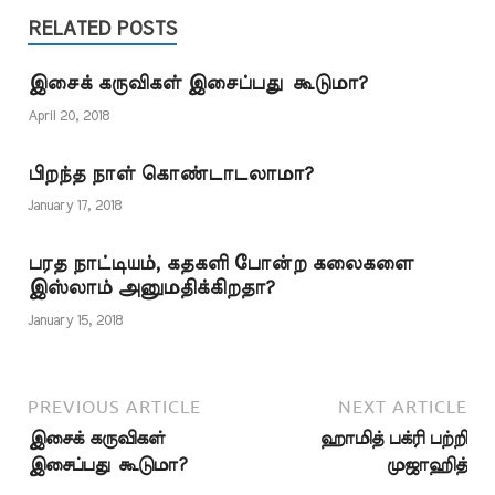
அறிவிப்பாளர்கள்
இசைக் கருவிகளைப்
வழியாக
RELATED POSTS
பயன்படுத்தி
அறிவிக்கப்பட்டுள்ளது.
இசைக்கலாம் என்ற
ஆயினும் தஃப் (கொட்டு)
நிலைப்பாட்டிற்கு
இசைக் கருவிகள் இசைப்பது கூடுமா?
எனப்படும் தோலால்
வந்துள்ளார்கள்.
செய்யப்பட்ட கருவியை
April 20, 2018
எனவே…
நபிகள் நாயகம் (ஸல்)
அவர்கள்
பிறந்த நாள் கொண்டாடலாமா?
இசைக்கருவியின்
வகையில் சேர்க்கவில்லை.
January 17, 2018
இந்தக் கருவியின் மூலம்
திருமணம் மற்றும்…
பரத நாட்டியம், கதகளி போன்ற கலைகளை
இஸ்லாம் அனுமதிக்கிறதா?
January 15, 2018
PREVIOUS ARTICLE
NEXT ARTICLE
இசைக் கருவிகள்
ஹாமித் பக்ரி பற்றி
இசைப்பது கூடுமா?
முஜாஹித்