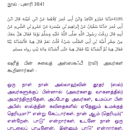
நூல் : புகாரி 3841
حَدَّثَنَا عَمْرٌو النَّاقِدُ وَابْنُ أَبِي عُمَرَ كِلَاهُمَا عَنْ ابْنِ عُيَيْنَةَ قَالَ ابْنُ
4185
أَبِي عُمَرَ حَدَّثَنَا سُفْيَانُ عَنْ إِبْرَاهِيمَ بْنِ مَيْسَرَةَ عَنْ عَمْرِو بْنِ الشَّرِيدِ عَنْ
أَبِيهِ قَالَ رَدِفْتُ رَسُولَ اللَّهِ صَلَّى اللَّهُ عَلَيْهِ وَسَلَّمَ يَوْمًا فَقَالَ هَلْ مَعَكَ
مِنْ شِعْرِ أُمَيَّةَ بْنِ أَبِي الصَّلْتِ شَيْءٌ قُلْتُ نَعَمْ قَالَ هِيهْ فَأَنْشَدْتُهُ بَيْتًا
فَقَالَ هِيهْ ثُمَّ أَنْشَدْتُهُ بَيْتًا فَقَالَ هِيهْ حَتَّى أَنْشَدْتُهُ مِائَةَ بَيْتٍ رواه مسلم
ஷரீத் பின் சுவைத் அஸ்ஸகஃபீ (ரலி) அவர்கள்
கூறினார்கள் :
ஒரு நாள் நான் அல்லாஹ்வின் தூதர் (ஸல்)
அவர்களுக்குப் பின்னால் (அவர்களது வாகனத்தில்)
அமர்ந்திருந்தேன். அப்போது அவர்கள், உமய்யா பின்
அபிஸ் ஸல்த்தின் கவிதைகளில் ஏதேனும் உமக்குத்
தெரியுமா?'' என்று கேட்டார்கள். நான் ஆம் (தெரியும்)''
என்றேன். பாடு'' என்றார்கள். உடனே நான் ஒரு
பாடலைப் பாடினேன். இன்னும் பாடு'' என்றார்கள்.