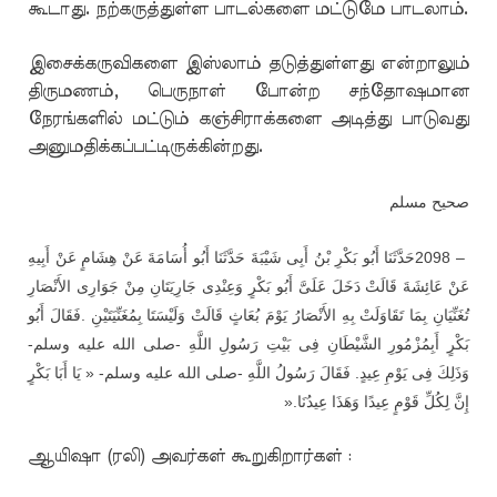
கூடாது. நற்கருத்துள்ள பாடல்களை மட்டுமே பாடலாம்.
இசைக்கருவிகளை இஸ்லாம் தடுத்துள்ளது என்றாலும்
திருமணம், பெருநாள் போன்ற சந்தோஷமான
நேரங்களில் மட்டும் கஞ்சிராக்களை அடித்து பாடுவது
அனுமதிக்கப்பட்டிருக்கின்றது.
صحيح مسلم
حَدَّثَنَا أَبُو بَكْرِ بْنُ أَبِى شَيْبَةَ حَدَّثَنَا أَبُو أُسَامَةَ عَنْ هِشَامٍ عَنْ أَبِيهِ
2098 –
عَنْ عَائِشَةَ قَالَتْ دَخَلَ عَلَىَّ أَبُو بَكْرٍ وَعِنْدِى جَارِيَتَانِ مِنْ جَوَارِى الأَنْصَارِ
فَقَالَ أَبُو
.
تُغَنِّيَانِ بِمَا تَقَاوَلَتْ بِهِ الأَنْصَارُ يَوْمَ بُعَاثٍ قَالَتْ وَلَيْسَتَا بِمُغَنِّيَتَيْنِ
بَكْرٍ أَبِمُزْمُورِ الشَّيْطَانِ فِى بَيْتِ رَسُولِ اللَّهِ -صلى الله عليه وسلم-
وَذَلِكَ فِى يَوْمِ عِيدٍ. فَقَالَ رَسُولُ اللَّهِ -صلى الله عليه وسلم- « يَا أَبَا بَكْرٍ
».
إِنَّ لِكُلِّ قَوْمٍ عِيدًا وَهَذَا عِيدُنَا
ஆயிஷா (ரலி) அவர்கள் கூறுகிறார்கள் :