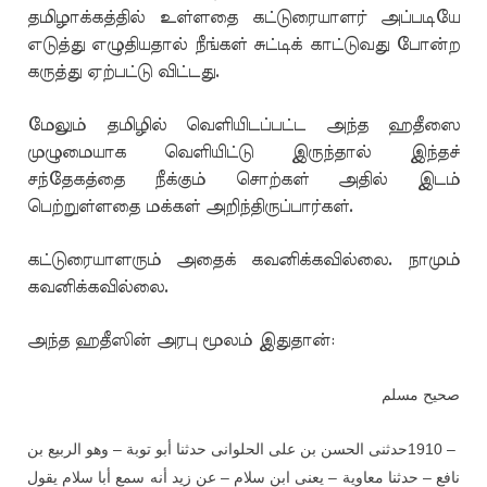
தமிழாக்கத்தில் உள்ளதை கட்டுரையாளர் அப்படியே
எடுத்து எழுதியதால் நீங்கள் சுட்டிக் காட்டுவது போன்ற
கருத்து ஏற்பட்டு விட்டது.
மேலும் தமிழில் வெளியிடப்பட்ட அந்த ஹதீஸை
முழுமையாக வெளியிட்டு இருந்தால் இந்தச்
சந்தேகத்தை நீக்கும் சொற்கள் அதில் இடம்
பெற்றுள்ளதை மக்கள் அறிந்திருப்பார்கள்.
கட்டுரையாளரும் அதைக் கவனிக்கவில்லை. நாமும்
கவனிக்கவில்லை.
அந்த ஹதீஸின் அரபு மூலம் இதுதான்:
صحيح مسلم
حدثنى الحسن بن على الحلوانى حدثنا أبو توبة – وهو الربيع بن
1910 –
نافع – حدثنا معاوية – يعنى ابن سلام – عن زيد أنه سمع أبا سلام يقول