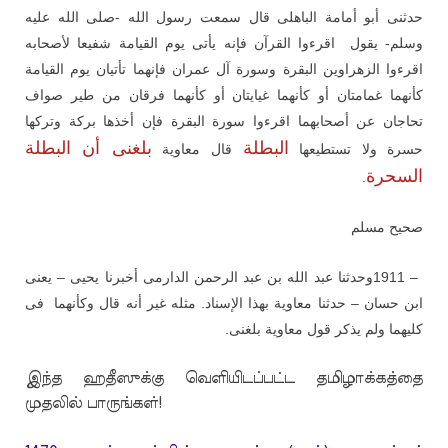
حدثنى أبو أمامة الباهلى قال سمعت رسول الله -صلى الله عليه
وسلم- يقول
اقرءوا القرآن فإنه يأتى يوم القيامة شفيعا لأصحابه
اقرءوا الزهراوين البقرة وسورة آل عمران فإنهما تأتيان يوم القيامة
كأنهما غمامتان أو كأنهما غيايتان أو كأنهما فرقان من طير صواف
تحاجان عن أصحابهما اقرءوا سورة البقرة فإن أخذها بركة وتركها
البطلة
بلغنى أن البطلة
حسرة ولا تستطيعها
قال معاوية
السحرة
.
صحيح مسلم
وحدثنا عبد الله بن عبد الرحمن الدارمى أخبرنا يحيى – يعنى
1911 –
ابن حسان – حدثنا معاوية بهذا الإسناد. مثله غير أنه قال وكأنهما
فى
.
كليهما ولم يذكر قول معاوية بلغنى
இந்த ஹதீஸுக்கு வெளியிடப்பட்ட தமிழாக்கத்தை
முதலில் பாருங்கள்!