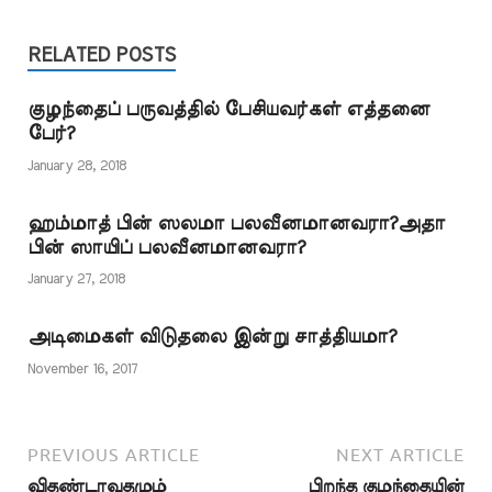
உட்காரும் போது
பிஸ்மில்லாஹ் என்றும்,
எழுந்திருக்கும் போது
RELATED POSTS
அல்லாஹு அக்பர் என்று
கூறுவதற்கு ஹதீஸ்களில்
குழந்தைப் பருவத்தில் பேசியவர்கள் எத்தனை
ஆதாரம் இல்லை.
பேர்?
குர்ஆன் வசனங்களை
ஓதி ஸஜ்தா செய்யும்
January 28, 2018
போது, அல்லாஹு அக்பர்
என்று கூற வேண்டும்
ஹம்மாத் பின் ஸலமா பலவீனமானவரா?அதா
என்ற…
பின் ஸாயிப் பலவீனமானவரா?
January 27, 2018
அடிமைகள் விடுதலை இன்று சாத்தியமா?
November 16, 2017
PREVIOUS ARTICLE
NEXT ARTICLE
விதண்டாவதமும்
பிறந்த குழந்தையின்