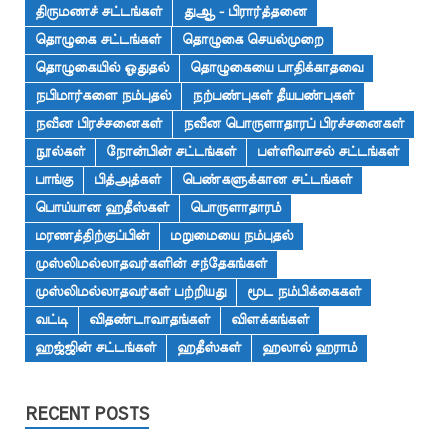
திருமணச் சட்டங்கள்
துஆ - பிரார்த்தனை
தொழுகை சட்டங்கள்
தொழுகை செயல்முறை
தொழுகையில் ஓதுதல்
தொழுகையை பாதிக்காதவை
நபிமார்களை நம்புதல்
நற்பண்புகள் தீயபண்புகள்
நவீன பிரச்சனைகள்
நவீன பொருளாதாரப் பிரச்சனைகள்
நூல்கள்
நோன்பின் சட்டங்கள்
பள்ளிவாசல் சட்டங்கள்
பாங்கு
பித்அத்கள்
பெண்களுக்கான சட்டங்கள்
பொய்யான ஹதீஸ்கள்
பொருளாதாரம்
மரணத்திற்குப்பின்
மறுமையை நம்புதல்
முஸ்லிமல்லாதவர்களின் சந்தேகங்கள்
முஸ்லிமல்லாதவர்கள் பற்றியது
மூட நம்பிக்கைகள்
வட்டி
விதண்டாவாதங்கள்
விளக்கங்கள்
ஹஜ்ஜின் சட்டங்கள்
ஹதீஸ்கள்
ஹலால் ஹராம்
RECENT POSTS