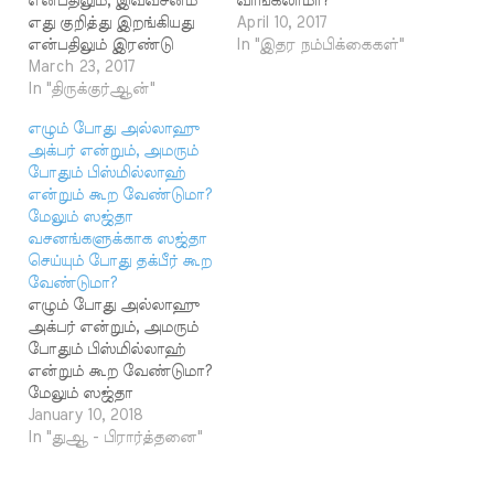
என்பதிலும், இவ்வசனம்
வாங்கலாமா?
எது குறித்து இறங்கியது
முஸ்லிமல்லாதவர்களுக்கு
April 10, 2017
என்பதிலும் இரண்டு
ஓதிப் பார்க்கலாமா? பதில் :
In "இதர நம்பிக்கைகள்"
கருத்துக்கள் ஹதீஸ்
March 23, 2017
صحيح البخاري 2276 - حَدَّثَنَا
நூல்களில் பதிவு
In "திருக்குர்ஆன்"
أَبُو النُّعْمَانِ، حَدَّثَنَا أَبُو عَوَانَةَ،
செய்யப்பட்டுள்ளன.
عَنْ أَبِي بِشْرٍ، عَنْ أَبِي
எழும் போது அல்லாஹு
இறைவனிடம்
المُتَوَكِّلِ، عَنْ أَبِي سَعِيدٍ رَضِيَ
அக்பர் என்றும், அமரும்
பிரார்த்தனை செய்வது
اللَّهُ عَنْهُ، قَالَ: انْطَلَقَ نَفَرٌ مِنْ
போதும் பிஸ்மில்லாஹ்
குறித்து இவ்வசனம்
أَصْحَابِ النَّبِيِّ صَلَّى اللهُ عَلَيْهِ
என்றும் கூற வேண்டுமா?
அருளப்பட்டது என்று
وَسَلَّمَ فِي سَفْرَةٍ…
மேலும் ஸஜ்தா
ஆயிஷா (ரலி) கூறியதாக
வசனங்களுக்காக ஸஜ்தா
புகாரீ 7526, 6327, 4723
செய்யும் போது தக்பீர் கூற
ஆகிய இலக்கமிட்ட
வேண்டுமா?
ஹதீஸ்களில் பதிவு
எழும் போது அல்லாஹு
செய்யப்பட்டுள்ளது.
அக்பர் என்றும், அமரும்
ஸலாத் என்ற சொல்லுக்கு
போதும் பிஸ்மில்லாஹ்
பிரார்த்தனை எனவும்,
என்றும் கூற வேண்டுமா?
தொழுகை எனவும் இரு
மேலும் ஸஜ்தா
அர்த்தங்கள் உள்ளதால்
வசனங்களுக்காக ஸஜ்தா
January 10, 2018
ஆயிஷா (ரலி) அவர்கள்
செய்யும் போது தக்பீர் கூற
In "துஆ - பிரார்த்தனை"
பிரார்த்தனை…
வேண்டுமா? இஸ்மாயீல்
ஷெரீப், சென்னை - 11