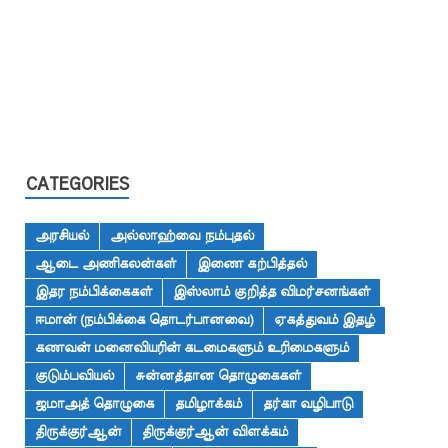
CATEGORIES
அரசியல்
அல்லாஹ்வை நம்புதல்
ஆடை அணிகலன்கள்
இணை கற்பித்தல்
இதர நம்பிக்கைகள்
இஸ்லாம் குறித்த விமர்சனங்கள்
ஈமான் (நம்பிக்கை தொடர்பானவை)
ஏகத்துவம் இதழ்
கணவன் மனைவியரின் கடமைகளும் உரிமைகளும்
குடும்பவியல்
சுன்னத்தான தொழுகைகள்
ஜமாஅத் தொழுகை
தமிழாக்கம்
தர்கா வழிபாடு
திருக்குர்ஆன்
திருக்குர்ஆன் விளக்கம்