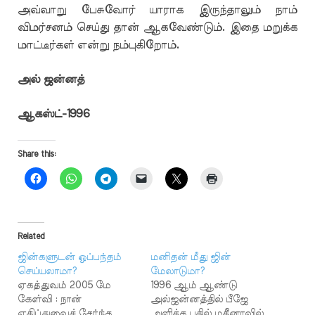
அவ்வாறு பேசுவோர் யாராக இருந்தாலும் நாம்
விமர்சனம் செய்து தான் ஆகவேண்டும். இதை மறுக்க
மாட்டீர்கள் என்று நம்புகிறோம்.
அல் ஜன்னத்
ஆகஸ்ட்-1996
Share this:
Related
ஜின்களுடன் ஒப்பந்தம்
மனிதன் மீது ஜின்
செய்யலாமா?
மேலாடுமா?
ஏகத்துவம் 2005 மே
1996 ஆம் ஆண்டு
கேள்வி : நான்
அல்ஜன்னத்தில் பீஜே
எகிப்துவைச் சேர்ந்த
அளித்த பதில் மதீனாவில்