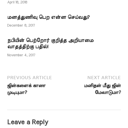
அறிவு உள்ளவர்
April 18, 2018
கூறியதாகக்
குறிப்பிடப்படுகிறது. வேத
மனத்துணிவு பெற என்ன செய்வது?
அறிவு உடையவர் என்பது
மனிதரைக் குறிக்குமா?
December 8, 2017
ஜின்னைக் குறிக்குமா?
என்பதில் கருத்து
நபியின் பெற்றோர் குறித்த அறியாமை
வேறுபாடு உள்ளது. 27:39
வாதத்திற்கு பதில்!
வசனத்தில்…
November 4, 2017
PREVIOUS ARTICLE
NEXT ARTICLE
ஜின்களைக் காண
மனிதன் மீது ஜின்
முடியுமா?
மேலாடுமா?
Leave a Reply