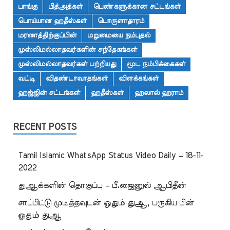
பாங்கு
பித்அத்கள்
பெண்களுக்கான சட்டங்கள்
பொய்யான ஹதீஸ்கள்
பொருளாதாரம்
மரணத்திற்குப்பின்
மறுமையை நம்புதல்
முஸ்லிமல்லாதவர்களின் சந்தேகங்கள்
முஸ்லிமல்லாதவர்கள் பற்றியது
மூட நம்பிக்கைகள்
வட்டி
விதண்டாவாதங்கள்
விளக்கங்கள்
ஹஜ்ஜின் சட்டங்கள்
ஹதீஸ்கள்
ஹலால் ஹராம்
RECENT POSTS
Tamil Islamic WhatsApp Status Video Daily – 18-11-
2022
துஆக்களின் தொகுப்பு – பீ.ஜைனுல் ஆபிதீன்
சாப்பிட்டு முடித்தவுடன் ஓதும் துஆ, பருகிய பின்
ஓதும் துஆ