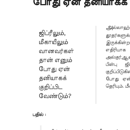
போது ஏன் தனியாகக் க
அ
ல்லா
ஜிப்ரீலும்,
தூதர்களுக்
மீகாயீலும்
இருக்கின
எதிர
வானவர்கள்
அல்குர்ஆ
தான் எனும்
பின்பு ஜ
போது ஏன்
குறிப்பிடு
தனியாகக்
போது ஏன் 
தெரியும். ம
குறிப்பிட
வேண்டும்?
பதில் :