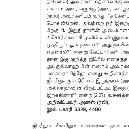
நபி (ஸல்) அவர்கள் மதீனாவுக்கு வர
ஸலாம் அவர்களுக்கு (அவர்கள் யூத
(ஸல்) அவர்களிடம் வந்து, "தங்களிட
போகின்றேன். அவற்றை ஓர் இறைத் த
பிறகு, "1. இறுதி நாளின் அடையா
2.சொர்க்கவாசி முலில் உண்ணும் 
ஒத்திருப்பது எதனால்? அது தாயின
எதனால்?'' என்று கேட்டார்கள். அல்
தான் இது குறித்து ஜிப்ரீல் எனக்கு
அப்துல்லாஹ் பின் ஸலாம் அவர்கள்,
பகைவராயிற்றே'' என்று கூறினார்க
ஜிப்ரீலுக்கு எதிரியாக இருந்தால்
அல்லாஹ்வின் விருப்பப்படி இதை 
இறக்கினார்'' என்ற (2:97) வசனத்த
அறிவிப்பவர்: அனஸ் (ரலி),
நூல்: புகாரி 3329, 4480
ஜிப்ரீலும் மீகாயீலும் வானவர்கள் தாம் எ