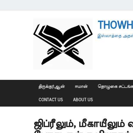
THOWH
இஸ்லாத்தை அதன்
திருக்குர்ஆன்
ஈமான்
தொழுகை சட்டங்க
CONTACT US
ABOUT US
ஜிப்ரீலும், மீகாயீலு