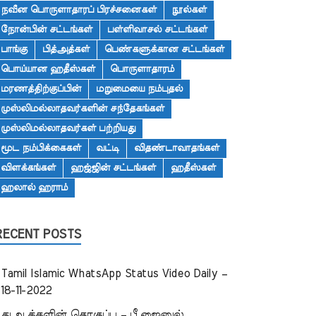
நவீன பொருளாதாரப் பிரச்சனைகள்
நூல்கள்
நோன்பின் சட்டங்கள்
பள்ளிவாசல் சட்டங்கள்
பாங்கு
பித்அத்கள்
பெண்களுக்கான சட்டங்கள்
பொய்யான ஹதீஸ்கள்
பொருளாதாரம்
மரணத்திற்குப்பின்
மறுமையை நம்புதல்
முஸ்லிமல்லாதவர்களின் சந்தேகங்கள்
முஸ்லிமல்லாதவர்கள் பற்றியது
மூட நம்பிக்கைகள்
வட்டி
விதண்டாவாதங்கள்
விளக்கங்கள்
ஹஜ்ஜின் சட்டங்கள்
ஹதீஸ்கள்
ஹலால் ஹராம்
RECENT POSTS
Tamil Islamic WhatsApp Status Video Daily –
18-11-2022
துஆக்களின் தொகுப்பு – பீ.ஜைனுல்