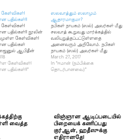
 கேள்விகள்!
ஸலவாத்தும் ஸலாமும்
ன பதில்கள்!!
ஆதாரமாகுமா?
 கேள்விகள்!
நபிகள் நாயகம் (ஸல்) அவர்கள் மீது
ன பதில்கள்!! நூலின்
சலவாத் கூறுவது மார்க்கத்தில்
்தமுள்ள கேள்விகள்!
வலியுறுத்தப்பட்டுள்ளதை
ான பதில்கள்
அனைவரும் அறிவோம். நபிகள்
P.ஜைனுல் ஆபிதீன்
நாயகம் (ஸல்) அவர்கள் மீது
 எச்சரிக்கை!
018
சலவாத் கூறுமாறு 33:56 வசனத்தில்
March 27, 2017
்! அஸ்ஸலாமு
ள்ள கேள்விகள்!
அல்லாஹ் கட்டளையிட்டுள்ளான்.
In "ஈமான் (நம்பிக்கை
. இந்த இணைய
ன பதில்கள்!!"
அதிகமதிகம் தன் மீது சலவாத்
தொடர்பானவை)"
உள்ளவைகளைப்
கூறுமாறு நபிகள் நாயகம் (ஸல்)
ெய்வதற்காகப்
அவர்களும் ஆர்வமூட்டியுள்ளனர்.
க் கொள்ளலாம்.
நபிகள் நாயகம் (ஸல்) அவர்களுக்கு
சகோதரர்கள் நமது
நாம் சலவாத் கூறுவதில் இருந்து
 அப்படியே
அவர்கள் உயிருடன் உள்ளார்கள்
 தமது ஆக்கம் போல்
என்று தெரிகிறதே என்று தீய
னர். இன்னாருடைய
கொள்கையுடையோர்
்கத்திற்கு
விஞ்ஞான ஆடிப்படையில்
இருந்து, அல்லது
வாதிடுகின்றனர். நபிகள்…
ுள்ளி வைத்த
பிறையைக் கணிப்பது
இருந்து இது
குர்ஆன், ஹதீஸுக்கு
ு என்று குறிப்பிடாமல்
எதிரானதே!
காக இவ்வாறு…
7