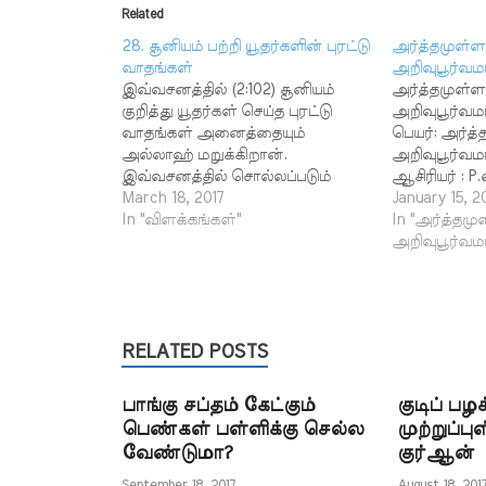
Related
28. சூனியம் பற்றி யூதர்களின் புரட்டு
அர்த்தமுள்ள
வாதங்கள்
அறிவுபூர்வமா
இவ்வசனத்தில் (2:102) சூனியம்
அர்த்தமுள்ள
குறித்து யூதர்கள் செய்த புரட்டு
அறிவுபூர்வமா
வாதங்கள் அனைத்தையும்
பெயர்: அர்த
அல்லாஹ் மறுக்கிறான்.
அறிவுபூர்வம
இவ்வசனத்தில் சொல்லப்படும்
ஆசிரியர் : 
செய்திகள் யாவை என்பதை
March 18, 2017
மார்க்கத்தின்
January 15, 2
முதலில் அறிந்து கொள்வோம்.
In "விளக்கங்கள்"
அன்புடையீர
In "அர்த்தமு
ஸுலைமானின் ஆட்சியில்
அலைக்கும்
அறிவுபூர்வமா
ஷைத்தான்கள் கூறியதை இவர்கள்
தளத்தில் 
பின்பற்றினார்கள் என்ற வாக்கியம்
பிரச்சாரம் ச
சொல்வது என்ன? சூனியம் என்பது
பயன்படுத்தி
நல்லவர்களால் கற்றுக்
ஆனால் சில 
கொடுக்கப்படவில்லை. அதைக்
RELATED POSTS
ஆக்கங்களை
கற்றுக் கொடுத்தவர்கள்
பயன்படுத்தி
ஸுலைமான் நபி காலத்தில் வாழ்ந்த
காட்டுகின்ற
பாங்கு சப்தம் கேட்கும்
குடிப் பழக
தீயவர்கள் தான். இதுதான் மேலே
கட்டுரையில் 
பெண்கள் பள்ளிக்கு செல்ல
முற்றுப்ப
உள்ள வாசகத்தின் கருத்து.
புத்தகத்தில் 
வேண்டுமா?
குர்ஆன்
ஸுலைமான்…
எடுக்கப்பட்டத
புகழடைவதற்
September 18, 2017
August 18, 201