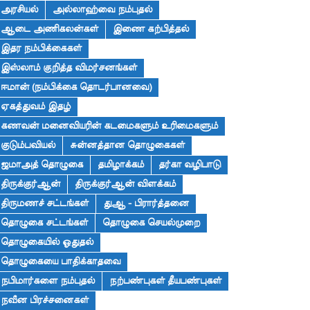
அரசியல்
அல்லாஹ்வை நம்புதல்
ஆடை அணிகலன்கள்
இணை கற்பித்தல்
இதர நம்பிக்கைகள்
இஸ்லாம் குறித்த விமர்சனங்கள்
ஈமான் (நம்பிக்கை தொடர்பானவை)
ஏகத்துவம் இதழ்
கணவன் மனைவியரின் கடமைகளும் உரிமைகளும்
குடும்பவியல்
சுன்னத்தான தொழுகைகள்
ஜமாஅத் தொழுகை
தமிழாக்கம்
தர்கா வழிபாடு
திருக்குர்ஆன்
திருக்குர்ஆன் விளக்கம்
திருமணச் சட்டங்கள்
துஆ - பிரார்த்தனை
தொழுகை சட்டங்கள்
தொழுகை செயல்முறை
தொழுகையில் ஓதுதல்
தொழுகையை பாதிக்காதவை
நபிமார்களை நம்புதல்
நற்பண்புகள் தீயபண்புகள்
நவீன பிரச்சனைகள்