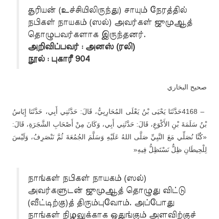
சூரியன் (உச்சியிலிருந்து) சாயும் நேரத்தில்
நபிகள் நாயகம் (ஸல்) அவர்கள் ஜுமுஆத்
தொழுபவர்களாக இருந்தனர்.
அறிவிப்பவர் : அனஸ் (ரலி)
நூல் : புகாரீ 904
صحيح البخاري
حَدَّثَنَا يَحْيَى بْنُ يَعْلَى المُحَارِبِيُّ، قَالَ: حَدَّثَنِي أَبِي، حَدَّثَنَا إِيَاسُ
4168 –
بْنُ سَلَمَةَ بْنِ الأَكْوَعِ، قَالَ: حَدَّثَنِي أَبِي، وَكَانَ مِنْ أَصْحَابِ الشَّجَرَةِ، قَالَ:
«كُنَّا نُصَلِّي مَعَ النَّبِيِّ صَلَّى اللهُ عَلَيْهِ وَسَلَّمَ الجُمُعَةَ ثُمَّ نَنْصَرِفُ، وَلَيْسَ
»
لِلْحِيطَانِ ظِلٌّ نَسْتَظِلُّ فِيهِ
நாங்கள் நபிகள் நாயகம் (ஸல்)
அவர்களுடன் ஜுமுஆத் தொழுது விட்டு
(வீட்டிற்கு)த் திரும்புவோம். அப்போது
நாங்கள் நிழலுக்காக ஒதுங்கும் அளவிற்குச்