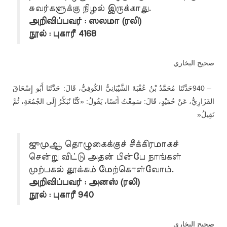
சுவர்களுக்கு நிழல் இருக்காது.
அறிவிப்பவர் : ஸலமா (ரலி)
நூல் : புகாரீ 4168
صحيح البخاري
حَدَّثَنَا مُحَمَّدُ بْنُ عُقْبَةَ الشَّيْبَانِيُّ الكُوفِيُّ، قَالَ: حَدَّثَنَا أَبُو إِسْحَاقَ
940 –
الفَزَارِيُّ، عَنْ حُمَيْدٍ، قَالَ: سَمِعْتُ أَنَسًا، يَقُولُ: «كُنَّا نُبَكِّرُ إِلَى الجُمُعَةِ، ثُمَّ
»
نَقِيلُ
ஜுமுஆ தொழுகைக்குச் சீக்கிரமாகச்
சென்று விட்டு அதன் பின்பே நாங்கள்
முற்பகல் தூக்கம் மேற்கொள்வோம்.
அறிவிப்பவர் : அனஸ் (ரலி)
நூல் : புகாரீ 940
صحيح البخاري