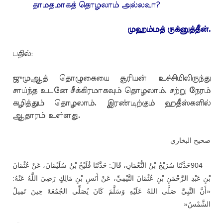
தாமதமாகத் தொழலாம் அல்லவா?
முஹம்மத் ருக்னுத்தீன்.
பதில்:
ஜுமுஆத் தொழுகையை சூரியன் உச்சியிலிருந்து
சாய்ந்த உடனே சீக்கிரமாகவும் தொழலாம். சற்று நேரம்
கழித்தும் தொழலாம். இரண்டிற்கும் ஹதீஸ்களில்
ஆதாரம் உள்ளது.
صحيح البخاري
حَدَّثَنَا سُرَيْجُ بْنُ النُّعْمَانِ، قَالَ: حَدَّثَنَا فُلَيْحُ بْنُ سُلَيْمَانَ، عَنْ عُثْمَانَ
904 –
بْنِ عَبْدِ الرَّحْمَنِ بْنِ عُثْمَانَ التَّيْمِيِّ، عَنْ أَنَسِ بْنِ مَالِكٍ رَضِيَ اللَّهُ عَنْهُ:
«أَنَّ النَّبِيَّ صَلَّى اللهُ عَلَيْهِ وَسَلَّمَ كَانَ يُصَلِّي الجُمُعَةَ حِينَ تَمِيلُ
»
الشَّمْسُ