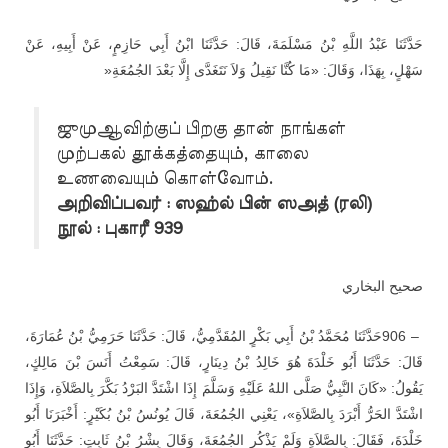
حَدَّثَنَا عَبْدُ اللَّهِ بْنُ مَسْلَمَةَ، قَالَ: حَدَّثَنَا ابْنُ أَبِي حَازِمٍ، عَنْ أَبِيهِ، عَنْ
»
سَهْلٍ، بِهَذَا، وَقَالَ: «مَا كُنَّا نَقِيلُ وَلاَ نَتَغَدَّى إِلَّا بَعْدَ الجُمُعَةِ
ஜுமுஆவிற்குப் பிறகு தான் நாங்கள்
முற்பகல் தூக்கத்தையும், காலை
உணவையும் கொள்வோம்.
அறிவிப்பவர் : ஸஹ்ல் பின் ஸஅத் (ரலி)
நூல் : புகாரீ 939
صحيح البخاري
حَدَّثَنَا مُحَمَّدُ بْنُ أَبِي بَكْرٍ المُقَدَّمِيُّ، قَالَ: حَدَّثَنَا حَرَمِيُّ بْنُ عُمَارَةَ،
906 –
قَالَ: حَدَّثَنَا أَبُو خَلْدَةَ هُوَ خَالِدُ بْنُ دِينَارٍ، قَالَ: سَمِعْتُ أَنَسَ بْنَ مَالِكٍ،
يَقُولُ: «كَانَ النَّبِيُّ صَلَّى اللهُ عَلَيْهِ وَسَلَّمَ إِذَا اشْتَدَّ البَرْدُ بَكَّرَ بِالصَّلاَةِ، وَإِذَا
اشْتَدَّ الحَرُّ أَبْرَدَ بِالصَّلاَةِ»، يَعْنِي الجُمُعَةَ، قَالَ يُونُسُ بْنُ بُكَيْرٍ: أَخْبَرَنَا أَبُو
خَلْدَةَ، فَقَالَ: بِالصَّلاَةِ وَلَمْ يَذْكُرِ الجُمُعَةَ، وَقَالَ بِشْرُ بْنُ ثَابِتٍ: حَدَّثَنَا أَبُو