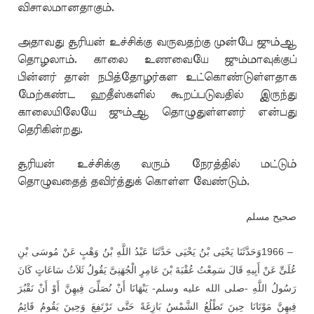
விசாலமானதாகும்.
அதாவது சூரியன் உச்சிக்கு வருவதற்கு முன்பே ஜும்ஆ
தொழலாம். காலை உணவையே ஜும்மாவுக்குப்
பின்னர் தான் நபித்தோழர்கள உட்கொண்டுள்ளதாக
மேற்கண்ட ஹதீஸ்களில் கூறப்படுவதில் இருந்து
காலையிலேயே ஜும்ஆ தொழுதுள்ளனர் என்பது
தெரிகின்றது.
சூரியன் உச்சிக்கு வரும் நேரத்தில் மட்டும்
தொழுவதைத் தவிர்த்துக் கொள்ள வேண்டும்.
صحيح مسلم
وَحَدَّثَنَا يَحْيَى بْنُ يَحْيَى حَدَّثَنَا عَبْدُ اللَّهِ بْنُ وَهْبٍ عَنْ مُوسَى بْنِ
1966 –
عُلَىٍّ عَنْ أَبِيهِ قَالَ سَمِعْتُ عُقْبَةَ بْنَ عَامِرٍ الْجُهَنِىَّ يَقُولُ ثَلاَثُ سَاعَاتٍ كَانَ
رَسُولُ اللَّهِ -صلى الله عليه وسلم- يَنْهَانَا أَنْ نُصَلِّىَ فِيهِنَّ أَوْ أَنْ نَقْبُرَ
فِيهِنَّ مَوْتَانَا حِينَ تَطْلُعُ الشَّمْسُ بَازِغَةً حَتَّى تَرْتَفِعَ وَحِينَ يَقُومُ قَائِمُ