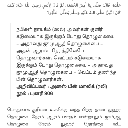
خَلْدَةَ، قَالَ: صَلَّى بِنَا أَمِيرٌ الجُمُعَةَ، ثُمَّ قَالَ لِأَنَسٍ رَضِيَ اللَّهُ عَنْهُ: كَيْفَ
كَانَ النَّبِيُّ صَلَّى اللهُ عَلَيْهِ وَسَلَّمَ يُصَلِّي الظُّهْرَ؟
நபிகள் நாயக்ம் (ஸல்) அவர்கள் குளிர்
கடுமையாக இருக்கும் போது தொழுகையை
– அதாவது ஜுமுஆத் தொழுகையை –
அதன் ஆரம்ப நேரத்திலேயே
தொழுவார்கள். வெப்பம் கடுமையாக
இருக்கும் போது தொழுகையை – அதாவது
ஜுமுஆத் தொழுகையை – வெப்பம் தணிந்த
பின் தொழுவார்கள்.
அறிவிப்பவர் : அனஸ் பின் மாலிக் (ரலி)
நூல் : புகாரி 906
பொதுவாக சூரியன் உச்சிக்கு வந்த பிறகு தான் லுஹர்
தொழுகை நேரம் ஆரம்பமாகும் என்றாலும் ஜும்ஆ
தொழுகை நேரம் லுஹர் நேரத்தை விட