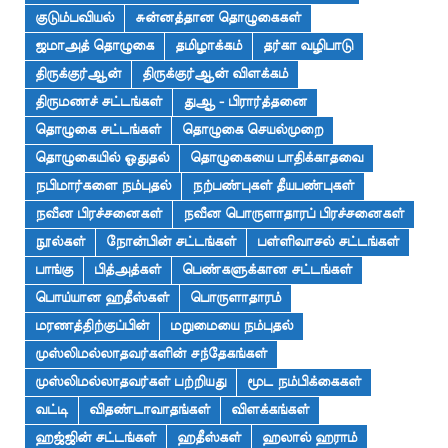
குடும்பவியல்
சுன்னத்தான தொழுகைகள்
ஜமாஅத் தொழுகை
தமிழாக்கம்
தர்கா வழிபாடு
திருக்குர்ஆன்
திருக்குர்ஆன் விளக்கம்
திருமணச் சட்டங்கள்
துஆ - பிரார்த்தனை
தொழுகை சட்டங்கள்
தொழுகை செயல்முறை
தொழுகையில் ஓதுதல்
தொழுகையை பாதிக்காதவை
நபிமார்களை நம்புதல்
நற்பண்புகள் தீயபண்புகள்
நவீன பிரச்சனைகள்
நவீன பொருளாதாரப் பிரச்சனைகள்
நூல்கள்
நோன்பின் சட்டங்கள்
பள்ளிவாசல் சட்டங்கள்
பாங்கு
பித்அத்கள்
பெண்களுக்கான சட்டங்கள்
பொய்யான ஹதீஸ்கள்
பொருளாதாரம்
மரணத்திற்குப்பின்
மறுமையை நம்புதல்
முஸ்லிமல்லாதவர்களின் சந்தேகங்கள்
முஸ்லிமல்லாதவர்கள் பற்றியது
மூட நம்பிக்கைகள்
வட்டி
விதண்டாவாதங்கள்
விளக்கங்கள்
ஹஜ்ஜின் சட்டங்கள்
ஹதீஸ்கள்
ஹலால் ஹராம்