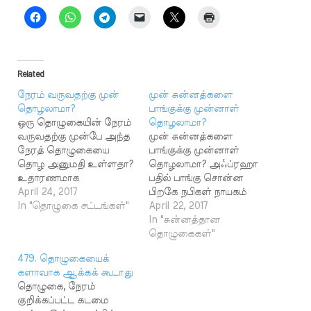
Related
நேரம் வருவதற்கு முன்
முன் சுன்னத்களை
தொழலாமா?
பாங்குக்கு முன்னாள்
ஒரு தொழுகையின் நேரம்
தொழலாமா?
வருவதற்கு முன்பே அந்த
முன் சுன்னத்களை
நேரத் தொழுகையை
பாங்குக்கு முன்னாள்
தொழ அனுமதி உள்ளதா?
தொழலாமா? அஃப்ரஹா
உதாரணமாக
பதில் பாங்கு சொன்ன
சுப்ஹுடைய நேரம்
April 24, 2017
பிறகே நபிகள் நாயகம்
5.30க்கு என்றால் 5
In "தொழுகை சட்டங்கள்"
(ஸல்) அவர்கள் முன்
April 22, 2017
மணிக்கு டூட்டிக்குப் போக
சுன்னத் தொழுதுள்ளனர்
In "சுன்னத்தான
வேண்டியவர் சுப்ஹை
என்பதற்கு ஹதீஸ்களில்
தொழுகைகள்"
முற்படுத்தி தொழலாமா?
ஆதாரம் உள்ளது. صحيح
479. தொழுகையைக்
வேலை செய்யும் இடத்தில்
البخاري 626 - حَدَّثَنَا أَبُو
களாவாக ஆக்கக் கூடாது
தொழ வாய்ப்பு இல்லை
اليَمَانِ، قَالَ: أَخْبَرَنَا شُعَيْبٌ،
தொழுகை, நேரம்
என்ற நிர்பந்த நிலை
عَنِ الزُّهْرِيِّ، قَالَ: أَخْبَرَنِي
குறிக்கப்பட்ட கடமை
ஏற்பட்டாலும் பொதுவாக
عُرْوَةُ بْنُ الزُّبَيْرِ، أَنَّ عَائِشَةَ،