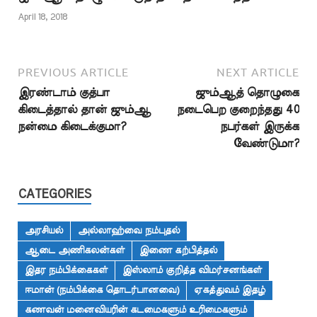
தான்…
April 18, 2018
PREVIOUS ARTICLE
NEXT ARTICLE
இரண்டாம் குத்பா
ஜும்ஆத் தொழுகை
கிடைத்தால் தான் ஜும்ஆ
நடைபெற குறைந்தது 40
நன்மை கிடைக்குமா?
நபர்கள் இருக்க
வேண்டுமா?
CATEGORIES
அரசியல்
அல்லாஹ்வை நம்புதல்
ஆடை அணிகலன்கள்
இணை கற்பித்தல்
இதர நம்பிக்கைகள்
இஸ்லாம் குறித்த விமர்சனங்கள்
ஈமான் (நம்பிக்கை தொடர்பானவை)
ஏகத்துவம் இதழ்
கணவன் மனைவியரின் கடமைகளும் உரிமைகளும்