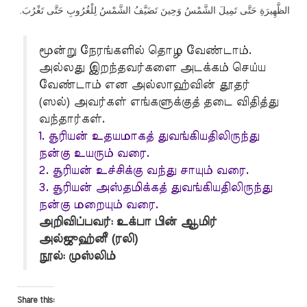
.
الظَّهِيرَةِ حَتَّى تَمِيلَ الشَّمْسُ وَحِينَ تَضَيَّفُ الشَّمْسُ لِلْغُرُوبِ حَتَّى تَغْرُبَ
மூன்று நேரங்களில் தொழ வேண்டாம்.
அல்லது இறந்தவர்களை அடக்கம் செய்ய
வேண்டாம் என அல்லாஹ்வின் தூதர்
(ஸல்) அவர்கள் எங்களுக்குத் தடை விதித்து
வந்தார்கள்.
1. சூரியன் உதயமாகத் துவங்கியதிலிருந்து
நன்கு உயரும் வரை.
2. சூரியன் உச்சிக்கு வந்து சாயும் வரை.
3. சூரியன் அஸ்தமிக்கத் துவங்கியதிலிருந்து
நன்கு மறையும் வரை.
அறிவிப்பவர்: உக்பா பின் ஆமிர்
அல்ஜுஹ்னீ (ரலி)
நூல்: முஸ்லிம்
Share this: