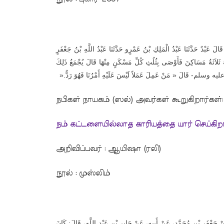
لَ عَبْدٌ حَدَّثَنَا عَبْدُ الْمَلِكِ بْنُ عَمْرٍو حَدَّثَنَا عَبْدُ اللَّهِ بْنُ جَعْفَرٍ
 ثَلاَثَةُ مَسَاكِنَ فَأَوْصَى بِثُلُثِ كُلِّ مَسْكَنٍ مِنْهَا قَالَ يُجْمَعُ ذَلِكَ
».
عليه وسلم- قَالَ « مَنْ عَمِلَ عَمَلاً لَيْسَ عَلَيْهِ أَمْرُنَا فَهُوَ رَدٌّ
நபிகள் நாயகம் (ஸல்) அவர்கள் கூறுகிறார்கள்:
நம் கட்டளையில்லாத காரியத்தை யார் செய்கி
அறிவிப்பவர் : ஆயிஷா (ரலி)
நூல் : முஸ்லிம்
 عَنْ جَعْفَرِ بْنِ مُحَمَّدٍ، عَنْ أَبِيهِ، عَنْ جَابِرِ بْنِ عَبْدِ اللَّهِ، قَالَ: كَانَ