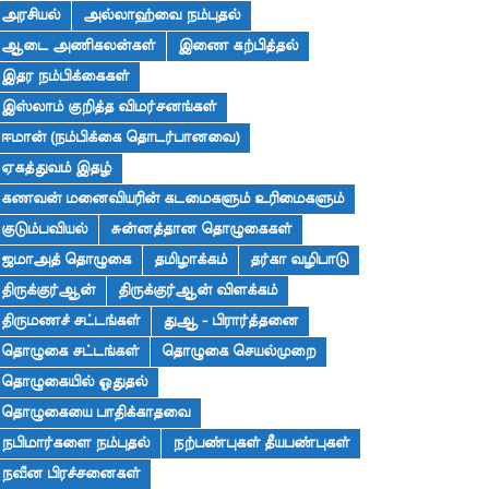
அரசியல்
அல்லாஹ்வை நம்புதல்
ஆடை அணிகலன்கள்
இணை கற்பித்தல்
இதர நம்பிக்கைகள்
இஸ்லாம் குறித்த விமர்சனங்கள்
ஈமான் (நம்பிக்கை தொடர்பானவை)
ஏகத்துவம் இதழ்
கணவன் மனைவியரின் கடமைகளும் உரிமைகளும்
குடும்பவியல்
சுன்னத்தான தொழுகைகள்
ஜமாஅத் தொழுகை
தமிழாக்கம்
தர்கா வழிபாடு
திருக்குர்ஆன்
திருக்குர்ஆன் விளக்கம்
திருமணச் சட்டங்கள்
துஆ - பிரார்த்தனை
தொழுகை சட்டங்கள்
தொழுகை செயல்முறை
தொழுகையில் ஓதுதல்
தொழுகையை பாதிக்காதவை
நபிமார்களை நம்புதல்
நற்பண்புகள் தீயபண்புகள்
நவீன பிரச்சனைகள்