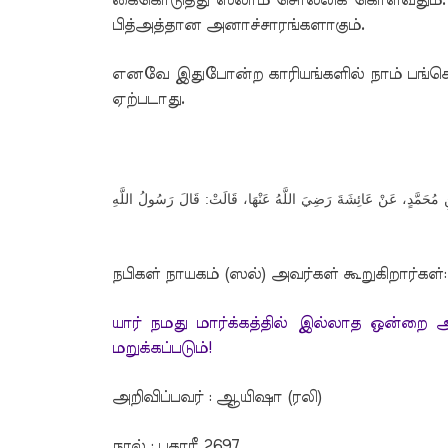
கைகொடுத்து ஸலாம் சொல்லிக் கொள்வதும். 
பித்அத்தான அனாச்சாரங்களாகும்.
எனவே இதுபோன்ற காரியங்களில் நாம் பங்கெடு
ஏற்படாது.
ْنِ مُحَمَّدٍ، عَنْ عَائِشَةَ رَضِيَ اللَّهُ عَنْهَا، قَالَتْ: قَالَ رَسُولُ اللَّهِ
நபிகள் நாயகம் (ஸல்) அவர்கள் கூறுகிறார்கள்:
யார் நமது மார்க்கத்தில் இல்லாத ஒன்றை 
மறுக்கப்படும்!
அறிவிப்பவர் : ஆயிஷா (ரலி)
நூல் : புகாரீ 2697