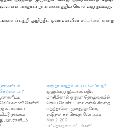
அல்ல என்பதையும் நாம் கவனத்தில் கொள்வது நல்லது.
ைகளைப் பற்றி அறிந்திட ஜனாஸாவின் சட்டங்கள் என்ற
ண்களிடம்
ஸஜ்தா ஸஹ்வு எப்படி செய்வது?
செய்யலாமா?
முஹம்மது இக்பால். பதில் :
ண்களிடம்
மறதியினால் ஒருவர் தொழுகையில்
ெய்யலாமா? கேள்வி
செய்ய வேண்டியவைகளில் சிலதை
ஜ் கடமையை
மறந்தாலோ, குறைத்தாலோ,
விட்டு தாயகம்
கூடுதலாகச் செய்தாலோ அவர்
ோது அவர்களிடம்
அதற்குப் பகரமாக இரண்டு
May 2, 2017
முஸாஃபஹா (கை
8
ஸஜ்தாக்கள் செய்ய வேண்டும்.
In "தொழுகை சட்டங்கள்"