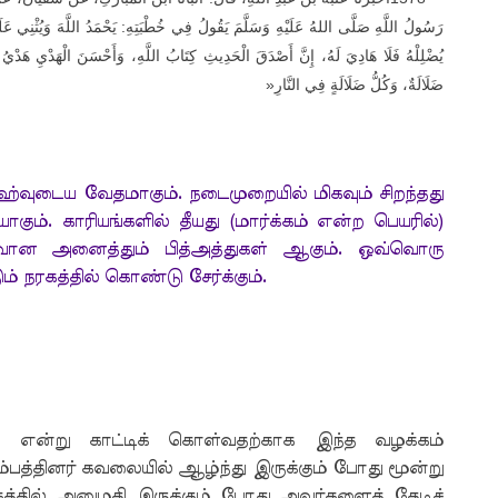
رَسُولُ اللَّهِ صَلَّى اللهُ عَلَيْهِ وَسَلَّمَ يَقُولُ فِي خُطْبَتِهِ: يَحْمَدُ اللَّهَ وَيُثْنِي عَلَيْ
يُضْلِلْهُ فَلَا هَادِيَ لَهُ، إِنَّ أَصْدَقَ الْحَدِيثِ كِتَابُ اللَّهِ، وَأَحْسَنَ الْهَدْيِ هَدْيُ مُح
»
ضَلَالَةٌ، وَكُلُّ ضَلَالَةٍ فِي النَّارِ
்வுடைய வேதமாகும். நடைமுறையில் மிகவும் சிறந்தது
். காரியங்களில் தீயது (மார்க்கம் என்ற பெயரில்)
ுவான அனைத்தும் பித்அத்துகள் ஆகும். ஒவ்வொரு
் நரகத்தில் கொண்டு சேர்க்கும்.
 என்று காட்டிக் கொள்வதற்காக இந்த வழக்கம்
ம்பத்தினர் கவலையில் ஆழ்ந்து இருக்கும் போது மூன்று
கத்தில் அனுமதி இருக்கும் போது அவர்களைத் தேடிச்