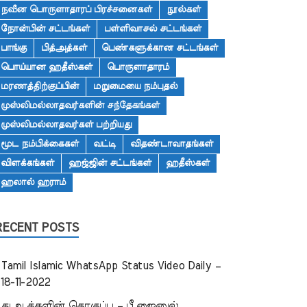
நவீன பொருளாதாரப் பிரச்சனைகள்
நூல்கள்
நோன்பின் சட்டங்கள்
பள்ளிவாசல் சட்டங்கள்
பாங்கு
பித்அத்கள்
பெண்களுக்கான சட்டங்கள்
பொய்யான ஹதீஸ்கள்
பொருளாதாரம்
மரணத்திற்குப்பின்
மறுமையை நம்புதல்
முஸ்லிமல்லாதவர்களின் சந்தேகங்கள்
முஸ்லிமல்லாதவர்கள் பற்றியது
மூட நம்பிக்கைகள்
வட்டி
விதண்டாவாதங்கள்
விளக்கங்கள்
ஹஜ்ஜின் சட்டங்கள்
ஹதீஸ்கள்
ஹலால் ஹராம்
RECENT POSTS
Tamil Islamic WhatsApp Status Video Daily –
18-11-2022
துஆக்களின் தொகுப்பு – பீ.ஜைனுல்