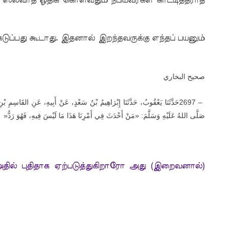
ஸலவாத் ஓதிக் கொள்வதும் நபியவர்கள் காட்டித்தராத
ப்பது கூடாது. இதனால் இறந்தவருக்கு எந்தப் பயனும்
صحيح البخاري
حَدَّثَنَا يَعْقُوبُ، حَدَّثَنَا إِبْرَاهِيمُ بْنُ سَعْدٍ، عَنْ أَبِيهِ، عَنِ القَاسِمِ ب
2697 –
»
صَلَّى اللهُ عَلَيْهِ وَسَلَّمَ: «مَنْ أَحْدَثَ فِي أَمْرِنَا هَذَا مَا لَيْسَ فِيهِ، فَهُوَ رَدٌّ
அதில் புதிதாக ஏற்படுத்துகிறாரோ அது (இறைவனால்)