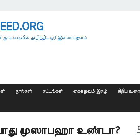
EED.ORG
 தூய வடிவில் அறிந்திட ஓர் இணையதளம்
ள்
நூல்கள்
சட்டங்கள்
ஏகத்துவம் இதழ்
சிறிய உர
ம் போது முஸாபஹா உண்டா?