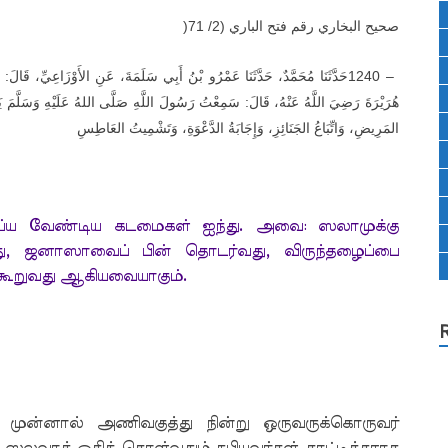
)
صحيح البخاري رقم فتح الباري (2/ 71
حَدَّثَنَا مُحَمَّدٌ، حَدَّثَنَا عَمْرُو بْنُ أَبِي سَلَمَةَ، عَنِ الأَوْزَاعِيِّ، قَالَ:
1240 –
هُرَيْرَةَ رَضِيَ اللَّهُ عَنْهُ، قَالَ: سَمِعْتُ رَسُولَ اللَّهِ صَلَّى اللهُ عَلَيْهِ وَسَلَّمَ 
المَرِيضِ، وَاتِّبَاعُ الجَنَائِزِ، وَإِجَابَةُ الدَّعْوَةِ، وَتَشْمِيتُ العَاطِسِ
செய்ய வேண்டிய கடமைகள் ஐந்து. அவை: ஸலாமுக்கு
பது, ஜனாஸாவைப் பின் தொடர்வது, விருந்தழைப்பை
ி கூறுவது ஆகியவையாகும்
.
கு முன்னால் அணிவகுத்து நின்று ஒருவருக்கொருவர்