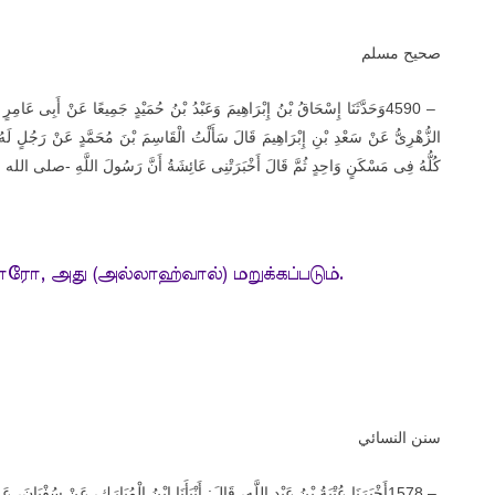
صحيح مسلم
وَحَدَّثَنَا إِسْحَاقُ بْنُ إِبْرَاهِيمَ وَعَبْدُ بْنُ حُمَيْدٍ جَمِيعًا عَنْ أَبِى عَامِرٍ قَا
4590 –
الزُّهْرِىُّ عَنْ سَعْدِ بْنِ إِبْرَاهِيمَ قَالَ سَأَلْتُ الْقَاسِمَ بْنَ مُحَمَّدٍ عَنْ رَجُلٍ لَهُ
كُلُّهُ فِى مَسْكَنٍ وَاحِدٍ ثُمَّ قَالَ أَخْبَرَتْنِى عَائِشَةُ أَنَّ رَسُولَ اللَّهِ -صلى الله 
றாரோ, அது (அல்லாஹ்வால்) மறுக்கப்படும்.
سنن النسائي
أَخْبَرَنَا عُتْبَةُ بْنُ عَبْدِ اللَّهِ، قَالَ: أَنْبَأَنَا ابْنُ الْمُبَارَكِ، عَنْ سُفْيَانَ،
1578 –