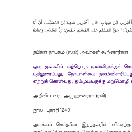
 أَخْبَرَنِي ابْنُ شِهَابٍ، قَالَ: أَخْبَرَنِي سَعِيدُ بْنُ المُسَيِّبِ، أَنَّ أَبَا
يَقُولُ: " حَقُّ المُسْلِمِ عَلَى المُسْلِمِ خَمْسٌ: رَدُّ السَّلاَمِ، وَعِيَادَةُ
நபிகள் நாயகம் (ஸல்) அவர்கள் கூறினார்கள்
:
ஒரு முஸ்லிம் மற்றொரு முஸ்லிமுக்குச் 
பதிலுரைப்பது, நோயாளியை நலம்விசாரிப்
ஏற்றுக் கொள்வது, தும்முபவருக்கு மறுமொழ
அறிவிப்பவர் : அபூஹுரைரா (ரலி)
நூல் : புகாரி 1240
அடக்கம் செய்தபின் இறந்தவரின் வீட்டிற்