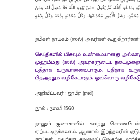
هِ بِمَا هُوَ أَهْلُهُ، ثُمَّ يَقُولُ: «مَنْ يَهْدِهِ اللَّهُ فَلَا مُضِلَّ لَهُ، وَمَنْ
َمَّدٍ، وَشَرُّ الْأُمُورِ مُحْدَثَاتُهَا، وَكُلُّ مُحْدَثَةٍ بِدْعَةٌ وَكُلُّ بِدْعَةٍ
நபிகள் நாயகம் (ஸல்) அவர்கள் கூறுகிறார்கள்:
செய்திகளில் மிகவும் உண்மையானது அல்லாஹ
முஹம்மது (ஸல்) அவர்களுடைய நடைமுறையாகும
புதிதாக உருவானவையாகும். புதிதாக உர
பித்அத்தும் வழிகேடாகும். ஒவ்வொரு வழிகேடும
அறிவிப்பவர் : ஜாபிர் (ரலி)
நூல் : நஸயீ 1560
நானும் ஜனாசாவில் கலந்து கொண்டேன்
ஏற்பட்டிருக்கலாம். ஆனால் இறந்தவரின் குடு
நாட்கள் அவர்கள் கவலைப்படுவதற்கு மார்க்