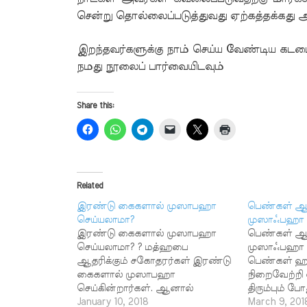
சென்று தொல்லைப்படுத்துவது ஏற்கத்தக்கது 
இறந்தவர்களுக்கு நாம் செய்ய வேண்டிய கடம
நமது நூலைப் பார்வையிடவும்
Share this:
Related
இரண்டு கைகளால் முஸாபஹா
பெண்கள் ஆ
செய்யலாமா?
முஸாஃபஹா 
இரண்டு கைகளால் முஸாபஹா
பெண்கள் ஆ
செய்யலாமா? ? மத்ஹபை
முஸாஃபஹா ச
ஆதரிக்கும் சகோதரர்கள் இரண்டு
பெண்கள் ஹ
கைகளால் முஸாபஹா
நிறைவேற்றி 
செய்கின்றார்கள். ஆனால்
திரும்பும் ப
குர்ஆன் ஹதீஸைப்
January 10, 2018
ஆண்களும் 
March 9, 201