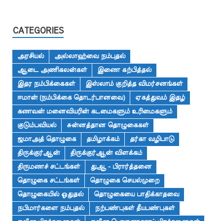
CATEGORIES
அரசியல்
அல்லாஹ்வை நம்புதல்
ஆடை அணிகலன்கள்
இணை கற்பித்தல்
இதர நம்பிக்கைகள்
இஸ்லாம் குறித்த விமர்சனங்கள்
ஈமான் (நம்பிக்கை தொடர்பானவை)
ஏகத்துவம் இதழ்
கணவன் மனைவியரின் கடமைகளும் உரிமைகளும்
குடும்பவியல்
சுன்னத்தான தொழுகைகள்
ஜமாஅத் தொழுகை
தமிழாக்கம்
தர்கா வழிபாடு
திருக்குர்ஆன்
திருக்குர்ஆன் விளக்கம்
திருமணச் சட்டங்கள்
துஆ - பிரார்த்தனை
தொழுகை சட்டங்கள்
தொழுகை செயல்முறை
தொழுகையில் ஓதுதல்
தொழுகையை பாதிக்காதவை
நபிமார்களை நம்புதல்
நற்பண்புகள் தீயபண்புகள்