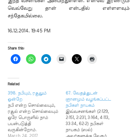
இந்த வசனங்கள் அமைந்துள்ளன. எனவே இரண்டும்
வெவ்வேறு தான் என்பதில் எள்ளளவும்
சந்தேகமில்லை.
16.12.2014. 19:45 PM
Share this:
Related
398. நபியும், ரசூலும்
67. வேதத்துடன்
ஒன்றே
ஞானமும் வழங்கப்பட்ட
நபி என்ற சொல்லையும்,
நபிகள் நாயகம்
ரசூல் என்ற சொல்லையும்
இவ்வசனங்கள் (2:129,
ஒரே பொருளில் நாம்
2:151, 2:231, 3:164, 4:113,
பயன்படுத்தி
33:34, 62:2) நபிகள்
வருகின்றோம்.
நாயகம் (ஸல்)
இவ்விரண்டுக்கும்
March 24, 2017
அவர்களுக்கு வேதம்