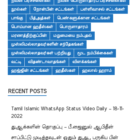
நவீன பிரச்சனைகள்
நவீன பொருளாதாரப் பிரச்சனைகள்
நூல்கள்
நோன்பின் சட்டங்கள்
பள்ளிவாசல் சட்டங்கள்
பாங்கு
பித்அத்கள்
பெண்களுக்கான சட்டங்கள்
பொய்யான ஹதீஸ்கள்
பொருளாதாரம்
மரணத்திற்குப்பின்
மறுமையை நம்புதல்
முஸ்லிமல்லாதவர்களின் சந்தேகங்கள்
முஸ்லிமல்லாதவர்கள் பற்றியது
மூட நம்பிக்கைகள்
வட்டி
விதண்டாவாதங்கள்
விளக்கங்கள்
ஹஜ்ஜின் சட்டங்கள்
ஹதீஸ்கள்
ஹலால் ஹராம்
RECENT POSTS
Tamil Islamic WhatsApp Status Video Daily – 18-11-
2022
துஆக்களின் தொகுப்பு – பீ.ஜைனுல் ஆபிதீன்
சாப்பிட்டு முடித்தவுடன் ஓதும் துஆ, பருகிய பின்