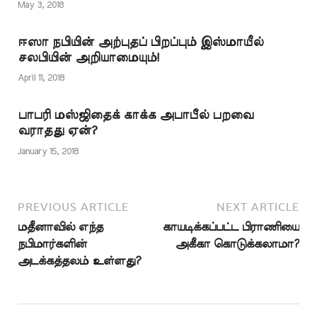
சென்று விடக் கூடாது
May 3, 2018
என்றும், இறைவனது
தண்டனைக்கு அஞ்சியும்,
ஈஸா நபியின் அற்புதப் பிறப்பும் இஸ்மாயீல்
இறைவனது பரிசுகளை
சலபியின் அறியாமையும்!
எதிர்பார்த்தும்
இம்மார்க்கத்தில் இருக்க
April 11, 2018
வேண்டுமே தவிர,
முஹம்மத் (ஸல்)
பாபரி மஸ்ஜிதைக் காக்க அபாபீல் பறவை
அவர்களுக்காக
வராதது ஏன்?
இம்மார்க்கத்தில் இருக்கக்
கூடாது…
January 15, 2018
PREVIOUS ARTICLE
NEXT ARTICLE
மதீனாவில் எந்த
காயடிக்கப்பட்ட பிராணியை
நபிமார்களின்
அகீகா கொடுக்கலாமா?
அடக்கத்தலம் உள்ளது?