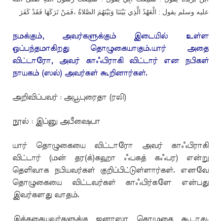
عليه وسلم يقول : الْعَهْدُ الَّذِي بَيْنَنَا وَبَيْنَهُمَ الصَّلاةُ ،فَمَنْ تَرَكَهَا فَقَدْ كَفَرَ
நமக்கும், அவர்களுக்கும் இடையில் உள்ள
ஒப்பந்தமாகிறது தொழுகையாகும்.யார் அதை
விட்டாரோ, அவர் காஃபிராகி விட்டார் என நபிகள்
நாயகம் (ஸல்) அவர்கள் கூறினார்கள்.
அறிவிப்பவர் : அபூபுரைதா (ரலி)
நூல் : இப்னு அபீஷைபா
யார் தொழுகையை விட்டாரோ அவர் காஃபிராகி
விட்டார் (மன் தர(க்)கஹா ஃபகத் கஃபர) என்று
தெளிவாக நபியவர்கள் குறிப்பிட்டுள்ளார்கள். எனவே
தொழுகையை விட்டவர்கள் காஃபிர்களே என்பது
இவர்களது வாதம்.
இத்தகையவர்களுக்கு ஜனாஸா தொழுகை கூடாது;