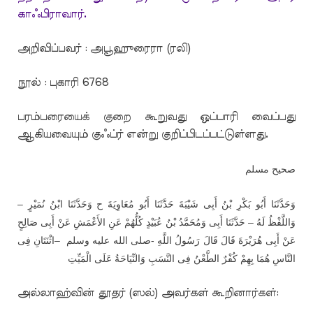
காஃபிராவார்.
அறிவிப்பவர் : அபூஹுரைரா (ரலி)
நூல் : புகாரி 6768
பரம்பரையைக் குறை கூறுவது ஒப்பாரி வைப்பது
ஆகியவையும் குஃப்ர் என்று குறிப்பிடப்பட்டுள்ளது.
صحيح مسلم
وَحَدَّثَنَا أَبُو بَكْرِ بْنُ أَبِى شَيْبَةَ حَدَّثَنَا أَبُو مُعَاوِيَةَ ح وَحَدَّثَنَا ابْنُ نُمَيْرٍ –
وَاللَّفْظُ لَهُ – حَدَّثَنَا أَبِى وَمُحَمَّدُ بْنُ عُبَيْدٍ كُلُّهُمْ عَنِ الأَعْمَشِ عَنْ أَبِى صَالِحٍ
اثْنَتَانِ فِى
–
عَنْ أَبِى هُرَيْرَةَ قَالَ قَالَ رَسُولُ اللَّهِ -صلى الله عليه وسلم
النَّاسِ هُمَا بِهِمْ كُفْرٌ الطَّعْنُ فِى النَّسَبِ وَالنِّيَاحَةُ عَلَى الْمَيِّتِ
அல்லாஹ்வின் தூதர் (ஸல்) அவர்கள் கூறினார்கள்: