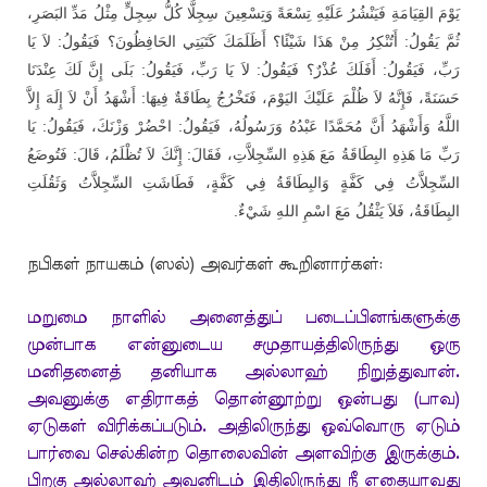
يَوْمَ القِيَامَةِ فَيَنْشُرُ عَلَيْهِ تِسْعَةً وَتِسْعِينَ سِجِلًّا كُلُّ سِجِلٍّ مِثْلُ مَدِّ البَصَرِ،
ثُمَّ يَقُولُ: أَتُنْكِرُ مِنْ هَذَا شَيْئًا؟ أَظَلَمَكَ كَتَبَتِي الحَافِظُونَ؟ فَيَقُولُ: لاَ يَا
رَبِّ، فَيَقُولُ: أَفَلَكَ عُذْرٌ؟ فَيَقُولُ: لاَ يَا رَبِّ، فَيَقُولُ: بَلَى إِنَّ لَكَ عِنْدَنَا
حَسَنَةً، فَإِنَّهُ لاَ ظُلْمَ عَلَيْكَ اليَوْمَ، فَتَخْرُجُ بِطَاقَةٌ فِيهَا: أَشْهَدُ أَنْ لاَ إِلَهَ إِلاَّ
اللَّهُ وَأَشْهَدُ أَنَّ مُحَمَّدًا عَبْدُهُ وَرَسُولُهُ، فَيَقُولُ: احْضُرْ وَزْنَكَ، فَيَقُولُ: يَا
رَبِّ مَا هَذِهِ البِطَاقَةُ مَعَ هَذِهِ السِّجِلاَّتِ، فَقَالَ: إِنَّكَ لاَ تُظْلَمُ، قَالَ: فَتُوضَعُ
السِّجِلاَّتُ فِي كَفَّةٍ وَالبِطَاقَةُ فِي كَفَّةٍ، فَطَاشَتِ السِّجِلاَّتُ وَثَقُلَتِ
.
البِطَاقَةُ، فَلاَ يَثْقُلُ مَعَ اسْمِ اللهِ شَيْءٌ
நபிகள் நாயகம் (ஸல்) அவர்கள் கூறினார்கள்:
மறுமை நாளில் அனைத்துப் படைப்பினங்களுக்கு
முன்பாக என்னுடைய சமுதாயத்திலிருந்து ஒரு
மனிதனைத் தனியாக அல்லாஹ் நிறுத்துவான்.
அவனுக்கு எதிராகத் தொன்னூற்று ஒன்பது (பாவ)
ஏடுகள் விரிக்கப்படும். அதிலிருந்து ஒவ்வொரு ஏடும்
பார்வை செல்கின்ற தொலைவின் அளவிற்கு இருக்கும்.
பிறகு அல்லாஹ் அவனிடம் இதிலிருந்து நீ எதையாவது