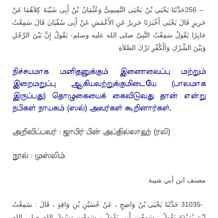
حَدَّثَنَا يَحْيَى بْنُ يَحْيَى التَّمِيمِىُّ وَعُثْمَانُ بْنُ أَبِى شَيْبَةَ كِلاَهُمَا عَنْ
256 –
جَرِيرٍ قَالَ يَحْيَى أَخْبَرَنَا جَرِيرٌ عَنِ الأَعْمَشِ عَنْ أَبِى سُفْيَانَ قَالَ سَمِعْتُ
جَابِرًا يَقُولُ سَمِعْتُ النَّبِىَّ صلى الله عليه وسلم- يَقُولُ إِنَّ بَيْنَ الرَّجُلِ
وَبَيْنَ الشِّرْكِ وَالْكُفْرِ تَرْكَ الصَّلاَةِ
நிச்சயமாக மனிதனுக்கும் இணைவைப்பு மற்றும்
இறைமறுப்பு ஆகியவற்றுக்குமிடையே (பாலமாக
இருப்பது) தொழுகையைக் கைவிடுவது தான் என்று
நபிகள் நாயகம் (ஸல்) அவர்கள் கூறினார்கள்.
அறிவிப்பவர் : ஜாபிர் பின் அப்தில்லாஹ் (ரலி)
நூல் : முஸ்லிம்
مصنف ابن أبي شيبة
حَدَّثَنَا يَحْيَى بْنُ وَاضِحٍ ، عَنْ حُسَيْنِ بْنِ وَاقِدٍ ، قَالَ : سَمِعْتُ
31035-
ابْنَ بُرَيْدَةَ يَقُولُ : سَمِعْت أَبِي يَقُولُ : سَمِعْت رَسُولَ اللهِ صلى الله