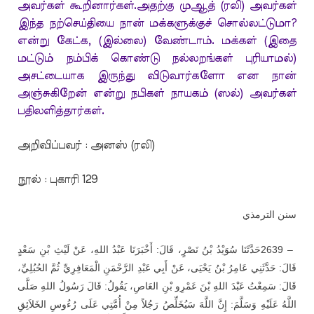
அவர்கள் கூறினார்கள்.அதற்கு முஆத் (ரலி) அவர்கள்
இந்த நற்செய்தியை நான் மக்களுக்குச் சொல்லட்டுமா?
என்று கேட்க, (இல்லை) வேண்டாம். மக்கள் (இதை
மட்டும் நம்பிக் கொண்டு நல்லறங்கள் புரியாமல்)
அசட்டையாக இருந்து விடுவார்களோ என நான்
அஞ்சுகிறேன் என்று நபிகள் நாயகம் (ஸல்) அவர்கள்
பதிலளித்தார்கள்.
அறிவிப்பவர் : அனஸ் (ரலி)
நூல் : புகாரி 129
سنن الترمذي
حَدَّثَنَا سُوَيْدُ بْنُ نَصْرٍ، قَالَ: أَخْبَرَنَا عَبْدُ اللهِ، عَنْ لَيْثِ بْنِ سَعْدٍ
2639 –
قَالَ: حَدَّثَنِي عَامِرُ بْنُ يَحْيَى، عَنْ أَبِي عَبْدِ الرَّحْمَنِ الْمَعَافِرِيِّ ثُمَّ الحُبُلِيِّ،
قَالَ: سَمِعْتُ عَبْدَ اللهِ بْنَ عَمْرِو بْنِ العَاصِ، يَقُولُ: قَالَ رَسُولُ اللهِ صَلَّى
اللَّهُ عَلَيْهِ وَسَلَّمَ: إِنَّ اللَّهَ سَيُخَلِّصُ رَجُلاً مِنْ أُمَّتِي عَلَى رُءُوسِ الخَلاَئِقِ