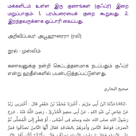
மக்களிடம் உள்ள இரு குணங்கள் (குஃப்ர்) இறை
மறுப்பாகும்: 1. பரம்பரையைக் குறை கூறுவது. 2.
இறந்தவருக்காக ஒப்பாரி வைப்பது.
அறிவிப்பவர்: அபூஹுரைரா (ரலி)
நூல் : முஸ்லிம்
கணவனுக்கு நன்றி கெட்டத்தனமாக நடப்பதும் குஃப்ர்
என்று ஹதீஸ்களில் பயன்படுத்தப்பட்டுள்ளது.
صحيح البخاري
حَدَّثَنَا ابْنُ أَبِي مَرْيَمَ ، أَخْبَرَنَا مُحَمَّدُ بْنُ جَعْفَرٍ قَالَ : أَخْبَرَنِي زَيْدٌ
1462-
عَنْ عِيَاضِ بْنِ عَبْدِ اللهِ ، عَنْ أَبِي سَعِيدٍ الْخُدْرِيِّ ، رَضِيَ اللَّهُ عَنْهُ ، خَرَجَ
رَسُولُ اللهِ صلى الله عليه وسلم فِي أَضْحًى ، أَوْ فِطْرٍ إِلَيَ الْمُصَلَّى ثُمَّ
انْصَرَفَ فَوَعَظَ النَّاسَ وَأَمَرَهُمْ بِالصَّدَقَةِ فَقَالَ أَيُّهَا النَّاسُ تَصَدَّقُوا فَمَرَّ
عَلَى النِّسَاءِ فَقَالَ يَا مَعْشَرَ النِّسَاءِ تَصَدَّقْنَ فَإِنِّي رَأَيْتُكُنَّ أَكْثَرَ أَهْلِ النَّارِ