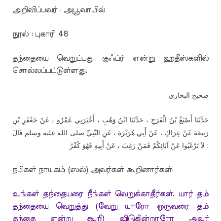
அறிவிப்பவர் : அபூவாயில்
நூல் : புகாரி 48
தந்தையை வெறுப்பது குஃப்ர் என்று ஹதீஸ்களில்
சொல்லப்பட்டுள்ளது.
صحيح البخاري
حَدَّثَنَا أَصْبَغُ بْنُ الْفَرَجِ ، حَدَّثَنَا ابْنُ وَهْبٍ ، أَخْبَرَنِي عَمْرٌو ، عَنْ جَعْفَرِ بْنِ
رَبِيعَةَ عَنْ عِرَاكٍ ، عَنْ أَبِي هُرَيْرَةَ ، عَنِ النَّبِيِّ صلى الله عليه وسلم قَالَ
: لاَ تَرْغَبُوا عَنْ آبَائِكُمْ فَمَنْ رَغِبَ ، عَنْ أَبِيهِ فَهُوَ كُفْرٌ
நபிகள் நாயகம் (ஸல்) அவர்கள் கூறினார்கள்:
உங்கள் தந்தையரை நீங்கள் வெறுக்காதீர்கள். யார் தம்
தந்தையை வெறுத்து (வேறு யாரோ ஒருவரை தம்
தந்தை என்று கூறி) விடுகின்றாரோ அவர்