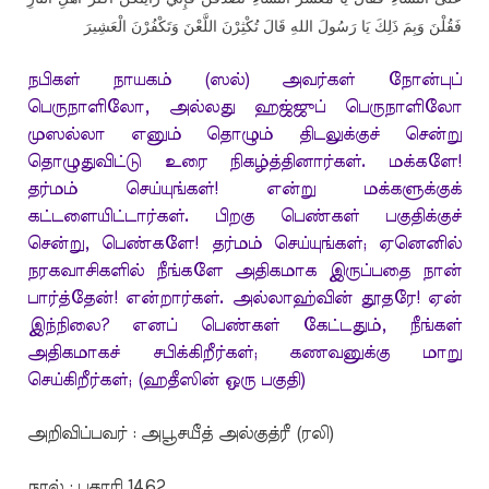
فَقُلْنَ وَبِمَ ذَلِكَ يَا رَسُولَ اللهِ قَالَ تُكْثِرْنَ اللَّعْنَ وَتَكْفُرْنَ الْعَشِيرَ
நபிகள் நாயகம் (ஸல்) அவர்கள் நோன்புப்
பெருநாளிலோ, அல்லது ஹஜ்ஜுப் பெருநாளிலோ
முஸல்லா எனும் தொழும் திடலுக்குச் சென்று
தொழுதுவிட்டு உரை நிகழ்த்தினார்கள். மக்களே!
தர்மம் செய்யுங்கள்! என்று மக்களுக்குக்
கட்டளையிட்டார்கள். பிறகு பெண்கள் பகுதிக்குச்
சென்று, பெண்களே! தர்மம் செய்யுங்கள்; ஏனெனில்
நரகவாசிகளில் நீங்களே அதிகமாக இருப்பதை நான்
பார்த்தேன்! என்றார்கள். அல்லாஹ்வின் தூதரே! ஏன்
இந்நிலை? எனப் பெண்கள் கேட்டதும், நீங்கள்
அதிகமாகச் சபிக்கிறீர்கள்; கணவனுக்கு மாறு
செய்கிறீர்கள்; (ஹதீஸின் ஒரு பகுதி)
அறிவிப்பவர் : அபூசயீத் அல்குத்ரீ (ரலி)
நூல் : புகாரி 1462