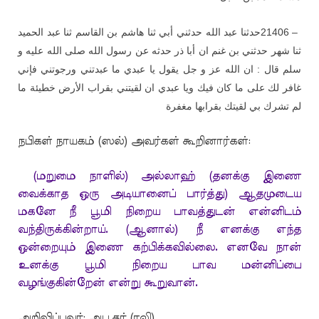
حدثنا عبد الله حدثني أبي ثنا هاشم بن القاسم ثنا عبد الحميد
21406 –
ثنا شهر حدثني بن غنم ان أبا ذر حدثه عن رسول الله صلى الله عليه و
سلم قال : ان الله عز و جل يقول يا عبدي ما عبدتني ورجوتني فإني
غافر لك على ما كان فيك ويا عبدي ان لقيتني بقراب الأرض خطيئة ما
لم تشرك بي لقيتك بقرابها مغفرة
நபிகள் நாயகம் (ஸல்) அவர்கள் கூறினார்கள்:
(மறுமை நாளில்) அல்லாஹ் (தனக்கு இணை
வைக்காத ஒரு அடியானைப் பார்த்து) ஆதமுடைய
மகனே நீ பூமி நிறைய பாவத்துடன் என்னிடம்
வந்திருக்கின்றாய். (ஆனால்) நீ எனக்கு எந்த
ஒன்றையும் இணை கற்பிக்கவில்லை. எனவே நான்
உனக்கு பூமி நிறைய பாவ மன்னிப்பை
வழங்குகின்றேன் என்று கூறுவான்.
அறிவிப்பவர்: அபூதர் (ரலி)