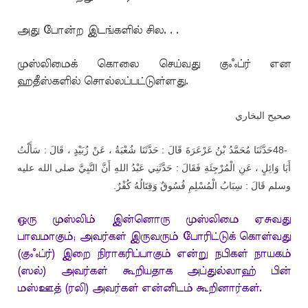
அது போன்ற இடங்களில் சில. . .
முஸ்லிமைக் கொலை செய்வது குஃப்ர் என
ஹதீஸ்களில் சொல்லப்பட்டுள்ளது.
صحيح البخاري
حَدَّثَنَا مُحَمَّدُ بْنُ عَرْعَرَةَ قَالَ : حَدَّثَنَا شُعْبَةُ ، عَنْ زُبَيْدٍ ، قَالَ : سَأَلْتُ
48-
أَبَا وَائِلٍ ، عَنِ الْمُرْجِئَةِ فَقَالَ : حَدَّثَنِي عَبْدُ اللهِ أَنَّ النَّبِيَّ صلى الله عليه
.
وسلم قَالَ : سِبَابُ الْمُسْلِمِ فُسُوقٌ وَقِتَالُهُ كُفْرٌ
ஒரு முஸ்லிம் இன்னொரு முஸ்லிமை ஏசுவது
பாவமாகும்; அவர்கள் இருவரும் போரிட்டுக் கொள்வது
(குஃப்ர்) இறை நிராகரிப்பாகும் என்று நபிகள் நாயகம்
(ஸல்) அவர்கள் கூறியதாக அப்துல்லாஹ் பின்
மஸ்ஊத் (ரலி) அவர்கள் என்னிடம் கூறினார்கள்.