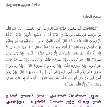
திருக்குர்ஆன் 4:48
صحيح البخاري
حَدَّثَنَا أَبُو مَعْمَرٍ، حَدَّثَنَا عَبْدُ الوَارِثِ، عَنِ الحُسَيْنِ، عَنْ عَبْدِ اللَّهِ
5827 –
بْنِ بُرَيْدَةَ، عَنْ يَحْيَى بْنِ يَعْمَرَ، حَدَّثَهُ أَنَّ أَبَا الأَسْوَدِ الدُّؤَلِيَّ حَدَّثَهُ: أَنَّ أَبَا
ذَرٍّ رَضِيَ اللَّهُ عَنْهُ حَدَّثَهُ قَالَ: أَتَيْتُ النَّبِيَّ صَلَّى اللهُ عَلَيْهِ وَسَلَّمَ وَعَلَيْهِ
ثَوْبٌ أَبْيَضُ، وَهُوَ نَائِمٌ، ثُمَّ أَتَيْتُهُ وَقَدِ اسْتَيْقَظَ، فَقَالَ: " مَا مِنْ عَبْدٍ قَالَ: لاَ
إِلَهَ إِلَّا اللَّهُ، ثُمَّ مَاتَ عَلَى ذَلِكَ إِلَّا دَخَلَ الجَنَّةَ " قُلْتُ: وَإِنْ زَنَى وَإِنْ
سَرَقَ؟ قَالَ: «وَإِنْ زَنَى وَإِنْ سَرَقَ» قُلْتُ: وَإِنْ زَنَى وَإِنْ سَرَقَ؟ قَالَ:
«وَإِنْ زَنَى وَإِنْ سَرَقَ» قُلْتُ: وَإِنْ زَنَى وَإِنْ سَرَقَ؟ قَالَ: «وَإِنْ زَنَى وَإِنْ
سَرَقَ عَلَى رَغْمِ أَنْفِ أَبِي ذَرٍّ» وَكَانَ أَبُو ذَرٍّ إِذَا حَدَّثَ بِهَذَا قَالَ: وَإِنْ رَغِمَ
أَنْفُ أَبِي ذَرٍّ قَالَ أَبُو عَبْدِ اللَّهِ: هَذَا عِنْدَ المَوْتِ، أَوْ قَبْلَهُ إِذَا تَابَ وَنَدِمَ،
وَقَالَ: لاَ إِلَهَ إِلَّا اللَّهُ، غُفِرَ لَهُ
நபிகள் நாயகம் (ஸல்) அவர்கள் வெள்ளை ஆடை
அணிந்தபடி உறங்கிக் கொண்டிருந்த போது நான்