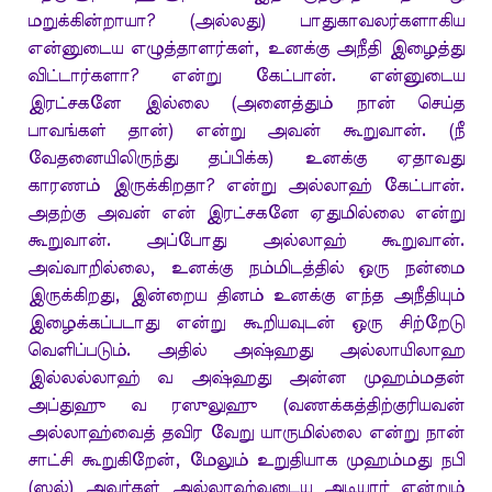
மறுக்கின்றாயா? (அல்லது) பாதுகாவலர்களாகிய
என்னுடைய எழுத்தாளர்கள், உனக்கு அநீதி இழைத்து
விட்டார்களா? என்று கேட்பான். என்னுடைய
இரட்சகனே இல்லை (அனைத்தும் நான் செய்த
பாவங்கள் தான்) என்று அவன் கூறுவான். (நீ
வேதனையிலிருந்து தப்பிக்க) உனக்கு ஏதாவது
காரணம் இருக்கிறதா? என்று அல்லாஹ் கேட்பான்.
அதற்கு அவன் என் இரட்சகனே ஏதுமில்லை என்று
கூறுவான். அப்போது அல்லாஹ் கூறுவான்.
அவ்வாறில்லை, உனக்கு நம்மிடத்தில் ஒரு நன்மை
இருக்கிறது, இன்றைய தினம் உனக்கு எந்த அநீதியும்
இழைக்கப்படாது என்று கூறியவுடன் ஒரு சிற்றேடு
வெளிப்படும். அதில் அஷ்ஹது அல்லாயிலாஹ
இல்லல்லாஹ் வ அஷ்ஹது அன்ன முஹம்மதன்
அப்துஹு வ ரஸுலுஹு (வணக்கத்திற்குரியவன்
அல்லாஹ்வைத் தவிர வேறு யாருமில்லை என்று நான்
சாட்சி கூறுகிறேன், மேலும் உறுதியாக முஹம்மது நபி
(ஸல்) அவர்கள் அல்லாஹ்வுடைய அடியார் என்றும்