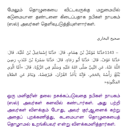
மேலும் தொழுகையை விட்டவருக்கு மறுமையில்
கடுமையான தண்டனை கிடைப்பதாக நபிகள் நாயகம்
(ஸல்) அவர்கள் தெளிவுபடுத்தியுள்ளார்கள்.
صحيح البخاري
حَدَّثَنَا مُؤَمَّلُ بْنُ هِشَامٍ، قَالَ: حَدَّثَنَا إِسْمَاعِيلُ بْنُ عُلَيَّةَ، قَالَ:
1143 –
حَدَّثَنَا عَوْفٌ، قَالَ: حَدَّثَنَا أَبُو رَجَاءٍ، قَالَ: حَدَّثَنَا سَمُرَةُ بْنُ جُنْدَبٍ رَضِيَ
اللَّهُ عَنْهُ، عَنِ النَّبِيِّ صَلَّى اللهُ عَلَيْهِ وَسَلَّمَ فِي الرُّؤْيَا، قَالَ: «أَمَّا الَّذِي
يُثْلَغُ رَأْسُهُ بِالحَجَرِ، فَإِنَّهُ يَأْخُذُ القُرْآنَ، فَيَرْفِضُهُ، وَيَنَامُ عَنِ الصَّلاَةِ
»
المَكْتُوبَةِ
ஒரு மனிதரின் தலை நசுக்கப்படுவதை நபிகள் நாயகம்
(ஸல்) அவர்கள் கனவில் கண்டார்கள். அது பற்றி
அவர்கள் விளக்கும் போது, அவர் குர்ஆனைக் கற்று
அதைப் புறக்கணித்து, கடமையான தொழுகையைத்
தொழாமல் உறங்கியவர் என்று விளக்கமளித்தார்கள்.