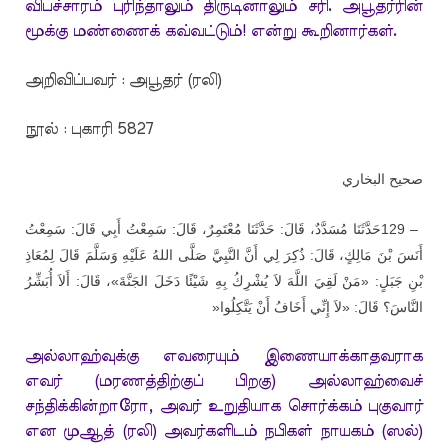
விபச்சாரம் புரிந்தாலும் திருடினாலும் சரி. அபூதர்ரின்
மூக்கு மண்ணைக் கவ்வட்டும்! என்று கூறினார்கள்.
அறிவிப்பவர் : அபூதர் (ரலி)
நூல் : புகாரி 5827
صحيح البخاري
حَدَّثَنَا مُسَدَّدٌ، قَالَ: حَدَّثَنَا مُعْتَمِرٌ، قَالَ: سَمِعْتُ أَبِي قَالَ: سَمِعْتُ
129 –
أَنَسَ بْنَ مَالِكٍ، قَالَ: ذُكِرَ لِي أَنَّ النَّبِيَّ صَلَّى اللهُ عَلَيْهِ وَسَلَّمَ قَالَ لِمُعَاذِ
بْنِ جَبَلٍ: «مَنْ لَقِيَ اللَّهَ لاَ يُشْرِكُ بِهِ شَيْئًا دَخَلَ الجَنَّةَ»، قَالَ: أَلاَ أُبَشِّرُ
»
النَّاسَ؟ قَالَ: «لاَ إِنِّي أَخَافُ أَنْ يَتَّكِلُوا
அல்லாஹ்வுக்கு எவரையும் இணையாக்காதவராக
எவர் (மரணத்திற்குப் பிறகு) அல்லாஹ்வைச்
சந்திக்கின்றாரோ, அவர் உறுதியாக சொர்க்கம் புகுவார்
என முஆத் (ரலி) அவர்களிடம் நபிகள் நாயகம் (ஸல்)