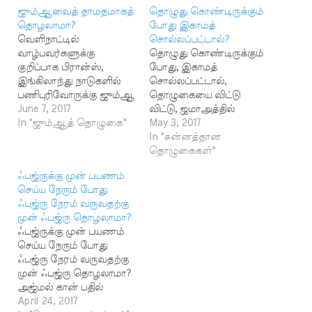
ஜும்ஆவைத் தாமதமாகத்
தொழுது கொண்டிருக்கும்
தொழலாமா?
போது இகாமத்
வெளிநாட்டில்
சொல்லப்பட்டால்?
வாழ்பவர்களுக்கு
தொழுது கொண்டிருக்கும்
குறிப்பாக பிரான்ஸ்,
போது, இகாமத்
இங்கிலாந்து நாடுகளில்
சொல்லப்பட்டால்,
பணிபுரிவோருக்கு ஜும்ஆ
தொழுகையை விட்டு
கிடைப்பது அரிது.
June 7, 2017
விட்டு, ஜமாஅத்தில்
அதனால் வேலை
In "ஜும்ஆத் தொழுகை"
சேருவதா? அல்லது
May 3, 2017
நேரத்தில் நேரம்
தொழுகையை முடித்து
In "சுன்னத்தான
கிடைக்கும் போது 15
விட்டு ஜமாஅத்தில்
தொழுகைகள்"
அல்லது 30 நிமிடங்கள்
சேருவதா? அர்ஷாத்-
ஃபஜ்ருக்கு முன் பயணம்
முன்னாலோ, பின்னாலோ
கத்தார் பதில் : கடமையான
செய்ய நேரும் போது
தொழுதால் ஜும்ஆ
தொழுகைக்கு இகாமத்
ஃபஜ்ரு நேரம் வருவதற்கு
கூடுமா? குறிப்பிட்ட மூன்று
சொல்லப்பட்டுவிட்டால்
முன் ஃபஜ்ரு தொழலாமா?
நேரம் தவிர மற்ற
எந்தத் தொழுகையும்
ஃபஜ்ருக்கு முன் பயணம்
நேரங்களில் தொழத் தடை
இல்லை என்று பின்வரும்
செய்ய நேரும் போது
இல்லை என்பதால் இப்படி
செய்தி கூறுகின்றது. صحيح
ஃபஜ்ரு நேரம் வருவதற்கு
தாமதமாகத் தொழலாம்
مسلم 1679 - وَحَدَّثَنِى يَحْيَى
முன் ஃபஜ்ரு தொழலாமா?
அல்லவா? முஹம்மத்
بْنُ حَبِيبٍ الْحَارِثِىُّ حَدَّثَنَا رَوْحٌ
அஜ்மல் கான் பதில்
ருக்னுத்தீன். பதில்:
حَدَّثَنَا زَكَرِيَّاءُ بْنُ إِسْحَاقَ حَدَّثَنَا
பொதுவாக
April 24, 2017
ஜுமுஆத் தொழுகையை
عَمْرُو بْنُ دِينَارٍ قَالَ…